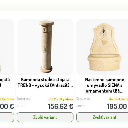
ojatá
Kamenná studňa stojatá
Nástenné kamenné
)
TREND - vysoká (Antracit)...
umývadlo SIENA s
ornamentom (Bé...
Dostupnosť:
Dostupnosť:
 3 týždňov
do 2 - 3 týždňov
do 2 - 3 týž
.00 €
156.62 €
105.00
s DPH
s DPH
Zvoliť variant
Zvoliť variant