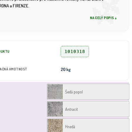
RONA a FIRENZE.
NA CELÝ POPIS ↓
1010318
DUKTU
20 kg
TAČNÁ HMOTNOSŤ
Šedá popol
Antracit
Hnedá