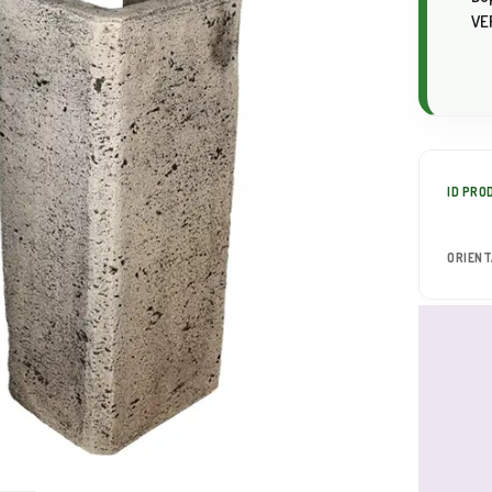
VE
ID PRO
ORIEN