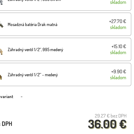
skladom
+27.70 €
Mosadzná batéria Drak matná
skladom
+15.10 €
Záhradný ventil 1/2'', 995 medený
skladom
+9.90 €
Záhradný ventil 1/2'' - medený
skladom
-
 variant
29.27 €
bez DPH
36.00 €
s DPH