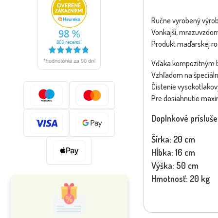
Ručne vyrobený výrob
Vonkajší, mrazuvzdor
Produkt maďarskej ro
Vďaka kompozitným b
Vzhľadom na špeciálny
Čistenie vysokotlakov
Pre dosiahnutie maxi
Doplnkové prísluš
Šírka: 20 cm
Hĺbka: 16 cm
Výška: 50 cm
Hmotnosť: 20 kg