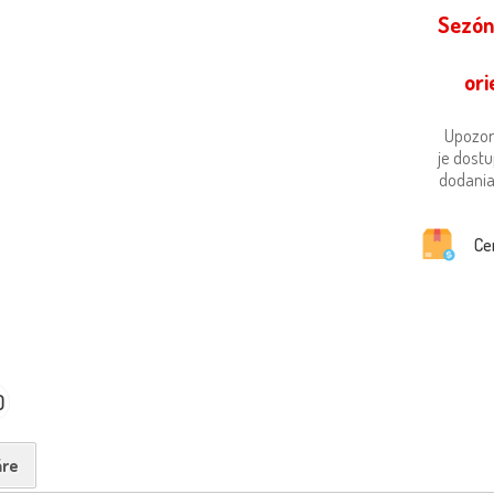
Sezón
ori
Upozor
je dost
dodania 
Ce
0
re