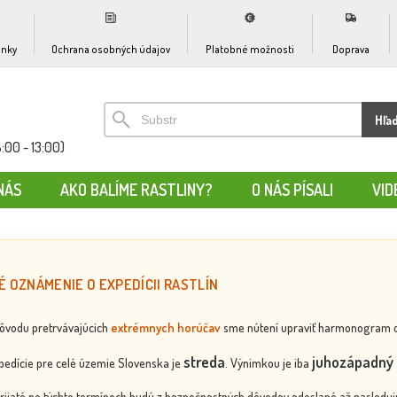
nky
Ochrana osobných údajov
Platobné možnosti
Doprava
Hľa
:00 - 13:00)
NÁS
AKO BALÍME RASTLINY?
O NÁS PÍSALI
VID
É OZNÁMENIE O EXPEDÍCII RASTLÍN
dôvodu pretrvávajúcich
extrémnych horúčav
sme nútení upraviť harmonogram odos
streda
juhozápadný 
edície pre celé územie Slovenska je
. Výnimkou je iba
rijaté po týchto termínoch budú z bezpečnostných dôvodov odoslané až nasledujú