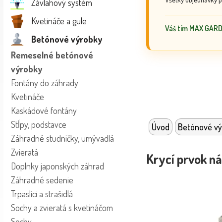
Závlahový systém
Kvetináče a gule
Váš tím MAX GAR
Betónové výrobky
Remeselné betónové
výrobky
Fontány do záhrady
Kvetináče
Kaskádové fontány
Stĺpy, podstavce
Úvod
Betónové vý
Záhradné studničky, umývadlá
Zvieratá
Krycí prvok n
Doplnky japonských záhrad
Záhradné sedenie
Trpaslíci a strašidlá
Sochy a zvieratá s kvetináčom
Sochy