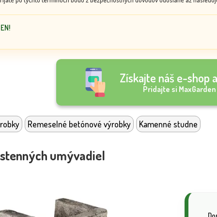
DEN!
Získajte náš e-shop a
Pridajte si MaxGarden
robky
Remeselné betónové výrobky
Kamenné studne
ástenných umývadiel
Do