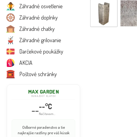
Záhradné osvetlenie
Záhradné doplnky
Záhradné chatky
Záhradné grilovanie
Darčekové poukážky
AKCIA
Poštové schránky
MAX GARDEN
DUNAJSKÝ KLÁTOV
--°C
--
Načítavam...
Odborné poradenstvo a tie
najkrajšie rastliny pre váš kúsok