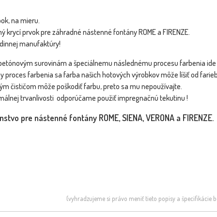
ok, na mieru.
ný krycí prvok pre záhradné nástenné fontány ROME a FIRENZE.
dinnej manufaktúry!
etónovým surovinám a špeciálnemu následnému procesu farbenia ide 
 proces farbenia sa farba našich hotových výrobkov môže líšiť od fari
ým čističom môže poškodiť farbu, preto sa mu nepoužívajte.
málnej trvanlivosti odporúčame použiť impregnačnú tekutinu !
enstvo pre nástenné fontány ROME, SIENA, VERONA a FIRENZE.
(vyhradzujeme si právo meniť tieto popisy a špecifikácie