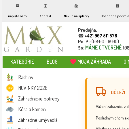
napíšte nám
Kontakt
Nákup na splátky
Obchodné podmie
Predajňa:
☎
+421 907 511 578
Po-Pi:
(08:00 - 18:00)
MÁME OTVORENÉ
So:
(08
KATEGÓRIE
BLOG
MOJA ZÁHRADA
O 
Rastliny
NOVINKY 2026
DÔLEŽIT
Záhradnícke potreby
Vážení zákazníci, z 
Kôra a kameň
Posledným dňom exp
Záhradné umývadlá
Všetky objednávky p