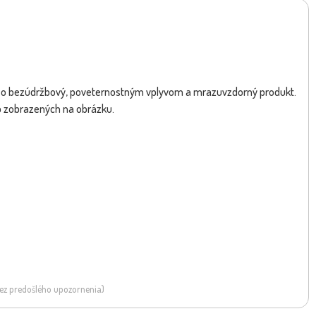
o bezúdržbový, poveternostným vplyvom a mrazuvzdorný produkt.
eb zobrazených na obrázku.
 bez predošlého upozornenia)