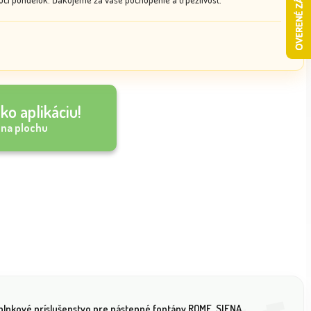
ko aplikáciu!
 na plochu
plnkové príslušenstvo pre nástenné fontány ROME, SIENA,