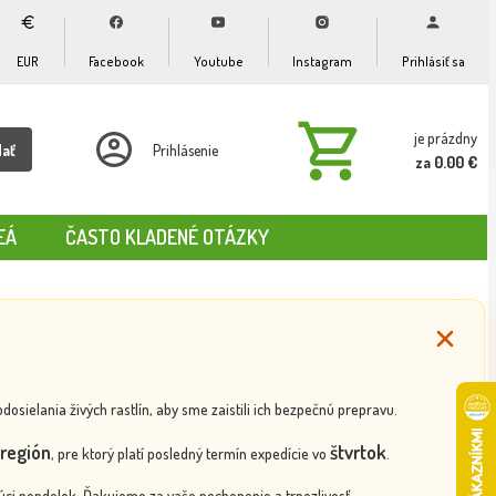
EUR
Facebook
Youtube
Instagram
Prihlásiť sa
je prázdny
dať
Prihlásenie
za 0.00 €
EÁ
ČASTO KLADENÉ OTÁZKY
ielania živých rastlín, aby sme zaistili ich bezpečnú prepravu.
región
štvrtok
, pre ktorý platí posledný termín expedície vo
.
ci pondelok. Ďakujeme za vaše pochopenie a trpezlivosť.