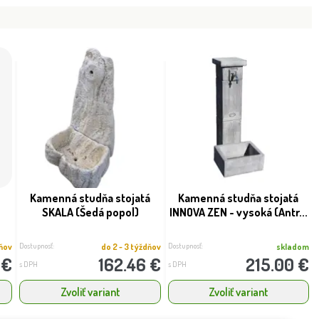
Kamenná studňa stojatá
Kamenná studňa stojatá
SKALA (Šedá popol)
INNOVA ZEN - vysoká (Antr...
Dostupnosť:
Dostupnosť:
dňov
do 2 - 3 týždňov
skladom
 €
162.46 €
215.00 €
s DPH
s DPH
Zvoliť variant
Zvoliť variant