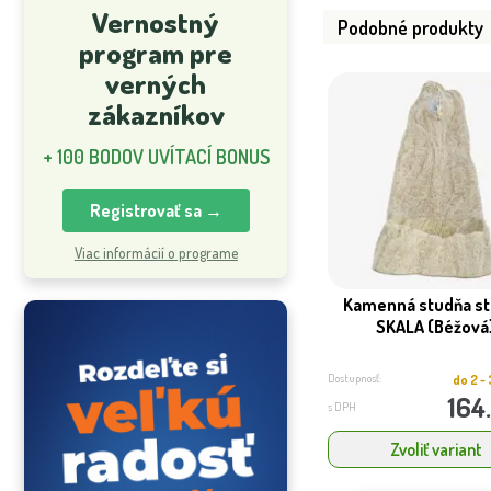
Vernostný
Podobné produkty
program pre
verných
zákazníkov
+ 100 BODOV UVÍTACÍ BONUS
Registrovať sa →
Viac informácií o programe
Kamenná studňa st
SKALA (Béžová
Dostupnosť:
do 2 -
164
s DPH
Zvoliť variant