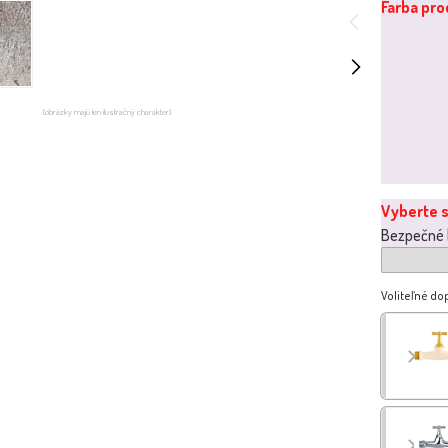
Farba pr
(obrázky majú len ilustračný charakter)
Vyberte s
Bezpečné b
Voliteľné do