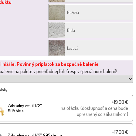
oduktu
Béžová
Biela
Lávová
i nižšie: Povinný príplatok za bezpečné balenie
alenie na palete v priehľadnej fólii (resp.v špeciálnom balení)!
plnky
+19.90 €
Záhradný ventil 1/2'',
na otázku (dostupnosť a cena bude
995 biela
upresnený so zákazníkom)
+17.00 €
Záhradný ventil 1/2'', 995 chróm