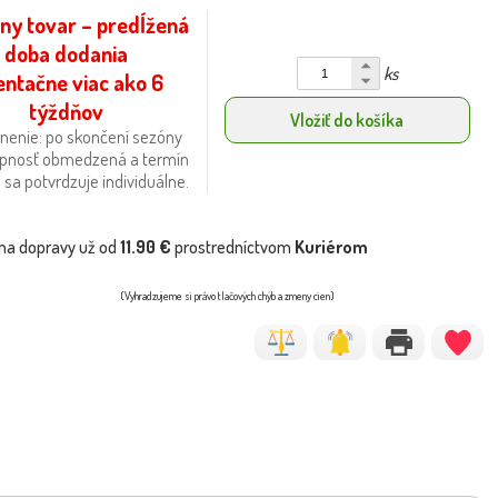
ny tovar – predĺžená
doba dodania
ks
entačne viac ako 6
týždňov
Vložiť do košíka
nenie: po skončení sezóny
upnosť obmedzená a termín
sa potvrdzuje individuálne.
na dopravy už od
11.90 €
prostredníctvom
Kuriérom
(Vyhradzujeme si právo tlačových chýb a zmeny cien)