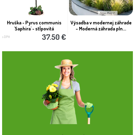
Hruška - Pyrus communis
Výsadba v modernej záhrade
'Saphira' - stĺpovitá
– Moderná záhrada pln...
37.50 €
s DPH