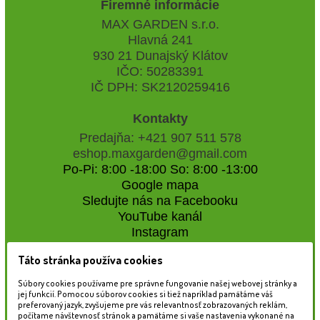
Firemné informácie
MAX GARDEN s.r.o.
Hlavná 241
930 21 Dunajský Klátov
IČO: 50283391
IČ DPH: SK2120259416
Kontakty
Predajňa: +421 907 511 578
eshop.maxgarden@gmail.com
Po-Pi: 8:00 -18:00 So: 8:00 -13:00
Google mapa
Sledujte nás na Facebooku
YouTube kanál
Instagram
Táto stránka používa cookies
Naše záhradné centrum
Súbory cookies používame pre správne fungovanie našej webovej stránky a
jej funkcií. Pomocou súborov cookies si tiež napríklad pamätáme váš
preferovaný jazyk, zvyšujeme pre vás relevantnosť zobrazovaných reklám,
počítame návštevnosť stránok a pamätáme si vaše nastavenia vykonané na