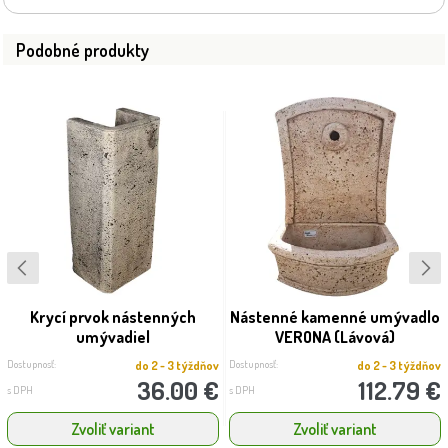
Podobné produkty
Krycí prvok nástenných
Nástenné kamenné umývadlo
umývadiel
VERONA (Lávová)
Dostupnosť:
Dostupnosť:
do 2 - 3 týždňov
do 2 - 3 týždňov
36.00 €
112.79 €
s DPH
s DPH
Zvoliť variant
Zvoliť variant