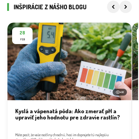
INŠPIRÁCIE Z NÁŠHO BLOGU
28
FEB
498
Kyslá a vápenatá pôda: Ako zmerať pH a
upraviť jeho hodnotu pre zdravie rastlín?
Máte pocit, že vaše rastliny chradnú, hoci im doprajete tú najlepšiu