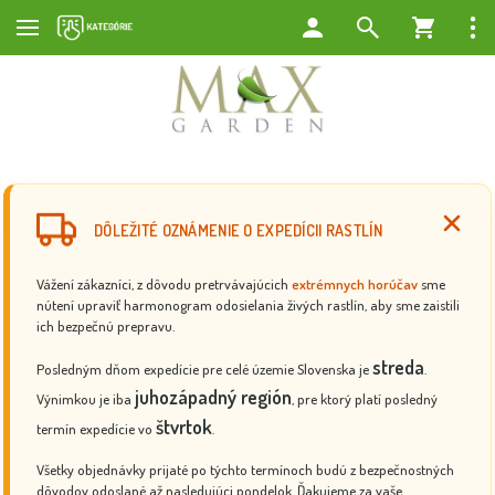
DÔLEŽITÉ OZNÁMENIE O EXPEDÍCII RASTLÍN
Vážení zákazníci, z dôvodu pretrvávajúcich
extrémnych horúčav
sme
nútení upraviť harmonogram odosielania živých rastlín, aby sme zaistili
ich bezpečnú prepravu.
streda
Posledným dňom expedície pre celé územie Slovenska je
.
juhozápadný región
Výnimkou je iba
, pre ktorý platí posledný
štvrtok
termín expedície vo
.
Všetky objednávky prijaté po týchto termínoch budú z bezpečnostných
dôvodov odoslané až nasledujúci pondelok. Ďakujeme za vaše