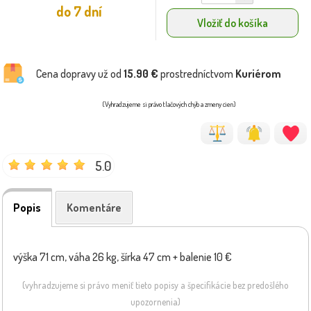
do 7 dní
Vložiť do košíka
Cena dopravy už od
15.90 €
prostredníctvom
Kuriérom
(Vyhradzujeme si právo tlačových chýb a zmeny cien)
5.0
Popis
Komentáre
výška 71 cm, váha 26 kg, šírka 47 cm + balenie 10 €
(vyhradzujeme si právo meniť tieto popisy a špecifikácie bez predošlého
upozornenia)