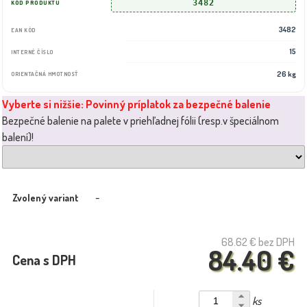
3482
KÓD PRODUKTU
3482
EAN KÓD
15
INTERNÉ ČÍSLO
26 kg
ORIENTAČNÁ HMOTNOSŤ
Vyberte si nižšie: Povinný príplatok za bezpečné balenie
Bezpečné balenie na palete v priehľadnej fólii (resp.v špeciálnom
balení)!
-
Zvolený variant
68.62 €
bez DPH
84.40 €
Cena s DPH
ks