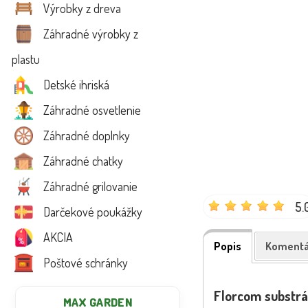
Výrobky z dreva
Záhradné výrobky z
plastu
Detské ihriská
Záhradné osvetlenie
Záhradné doplnky
Záhradné chatky
Záhradné grilovanie
5.
Darčekové poukážky
AKCIA
Popis
Komentá
Poštové schránky
Florcom substrá
MAX GARDEN