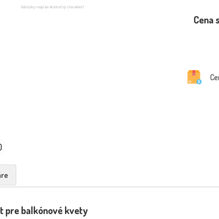
(obrázky majú len ilustračný charakter)
Cena 
Ce
0
re
t pre balkónové kvety