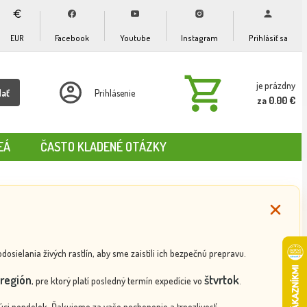
EUR
Facebook
Youtube
Instagram
Prihlásiť sa
je prázdny
dať
Prihlásenie
za 0.00 €
EÁ
ČASTO KLADENÉ OTÁZKY
ielania živých rastlín, aby sme zaistili ich bezpečnú prepravu.
región
štvrtok
, pre ktorý platí posledný termín expedície vo
.
ci pondelok. Ďakujeme za vaše pochopenie a trpezlivosť.