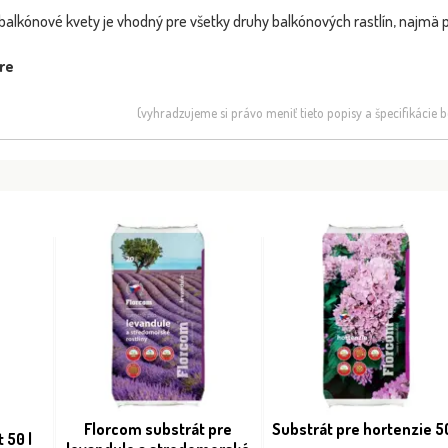
balkónové kvety je vhodný pre všetky druhy balkónových rastlín, najmä 
re
(vyhradzujeme si právo meniť tieto popisy a špecifikácie
Florcom substrát pre
Substrát pre hortenzie 5
 50 l