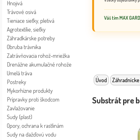
Hnojivá
Trávové osivá
Váš tím MAX GAR
Tieniace sieťky, pletivá
Agrotextílie, sieťky
Záhradkárske potreby
Obruba trávnika
Zatrávňovacia rohož-mriežka
Drenážne akumulačné rohože
Umelá tráva
Úvod
Záhradnícke
Postreky
Mykorhízne produkty
Substrát pre 
Prípravky proti škodcom
Zavlažovanie
Sudy (plast)
Opory, ochrana k rastlinám
Sudy na dažďovú vodu