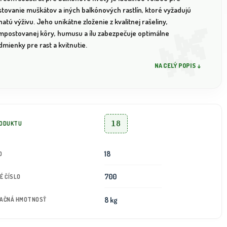
stovanie muškátov a iných balkónových rastlín, ktoré vyžadujú
atú výživu. Jeho unikátne zloženie z kvalitnej rašeliny,
mpostovanej kôry, humusu a ílu zabezpečuje optimálne
mienky pre rast a kvitnutie.
NA CELÝ POPIS ↓
18
RODUKTU
18
D
700
É ČÍSLO
8 kg
TAČNÁ HMOTNOSŤ