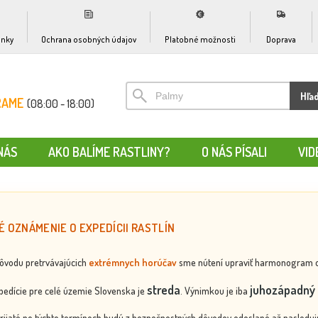
nky
Ochrana osobných údajov
Platobné možnosti
Doprava
Hľa
RAME
(08:00 - 18:00)
NÁS
AKO BALÍME RASTLINY?
O NÁS PÍSALI
VID
É OZNÁMENIE O EXPEDÍCII RASTLÍN
dôvodu pretrvávajúcich
extrémnych horúčav
sme nútení upraviť harmonogram odos
streda
juhozápadný 
edície pre celé územie Slovenska je
. Výnimkou je iba
rijaté po týchto termínoch budú z bezpečnostných dôvodov odoslané až nasledujú