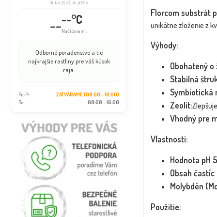
DUNAJSKÝ KLÁTOV
Florcom substrát 
--°C
--
unikátne zloženie z k
Načítavam...
Výhody:
Odborné poradenstvo a tie
najkrajšie rastliny pre váš kúsok
Obohatený o ž
raja.
Stabilná štru
Symbiotická 
Po-Pi:
ZATVÁRAME (08:00 - 18:00)
So:
08:00 - 16:00
Zeolit:
Zlepšuje
Vhodný pre m
Vlastnosti:
Hodnota pH 5
Obsah častí
Molybdén (Mo
Použitie: