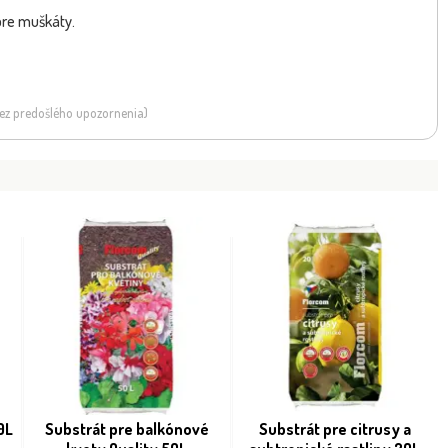
pre muškáty.
 bez predošlého upozornenia)
0L
Substrát pre balkónové
Substrát pre citrusy a