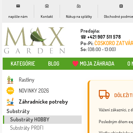
napíšte nám
Kontakt
Nákup na splátky
Obchodné podmie
Predajňa:
☎
+421 907 511 578
ČOSKORO ZATVÁ
Po-Pi:
So:
(08:00 - 13:00)
KATEGÓRIE
BLOG
MOJA ZÁHRADA
O 
Rastliny
NOVINKY 2026
DÔLEŽIT
Záhradnícke potreby
Vážení zákazníci, z 
Substráty
Substráty HOBBY
Posledným dňom exp
Substráty PROFI
Všetky objednávky p