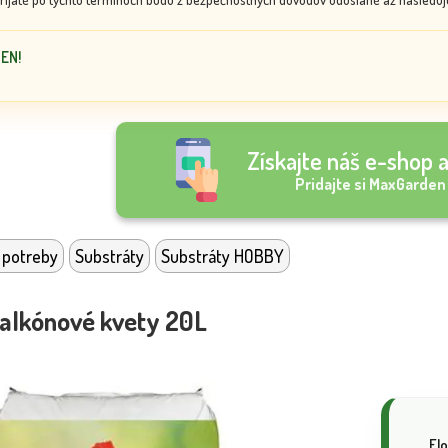
DEN!
Získajte náš e-shop a
Pridajte si MaxGarden
 potreby
Substráty
Substráty HOBBY
balkónové kvety 20L
Fl