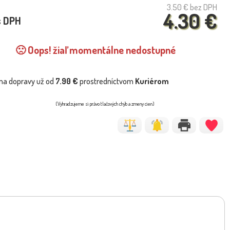
3.50 €
bez DPH
4.30 €
s DPH
🙁 Oops! žiaľ momentálne nedostupné
na dopravy už od
7.90 €
prostredníctvom
Kuriérom
(Vyhradzujeme si právo tlačových chýb a zmeny cien)