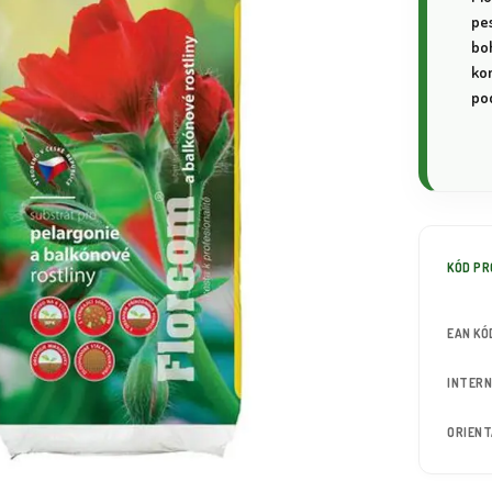
pe
boh
ko
pod
KÓD P
EAN KÓ
INTERN
ORIEN