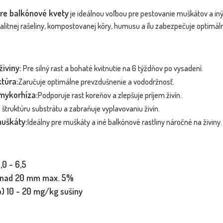
pre balkónové kvety
je ideálnou voľbou pre pestovanie muškátov a iný
valitnej rašeliny, kompostovanej kôry, humusu a ílu zabezpečuje optimáln
iviny:
Pre silný rast a bohaté kvitnutie na 6 týždňov po vysadení.
ktúra:
Zaručuje optimálne prevzdušnenie a vododržnosť.
mykorhíza:
Podporuje rast koreňov a zlepšuje príjem živín.
 štruktúru substrátu a zabraňuje vyplavovaniu živín.
uškáty:
Ideálny pre muškáty a iné balkónové rastliny náročné na živiny.
,0 - 6,5
c nad 20 mm max. 5%
) 10 - 20 mg/kg sušiny