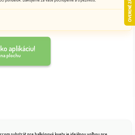
ko aplikáciu!
 na plochu
orcom substrát pre balkónové kvety je ideálnou voľbou pre