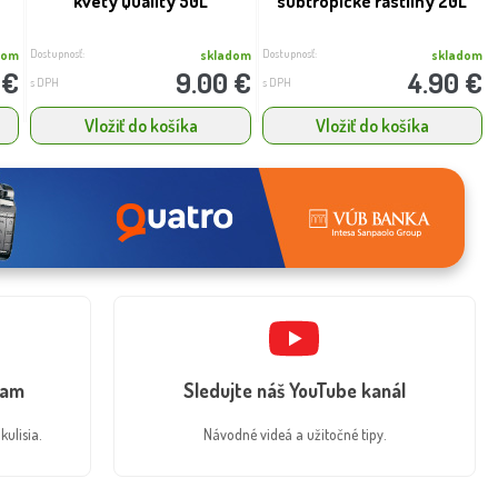
kvety Quality 50L
subtropické rastliny 20L
Dostupnosť:
Dostupnosť:
dom
skladom
skladom
 €
9.00 €
4.90 €
s DPH
s DPH
Vložiť do košíka
Vložiť do košíka
ram
Sledujte náš YouTube kanál
kulisia.
Návodné videá a užitočné tipy.