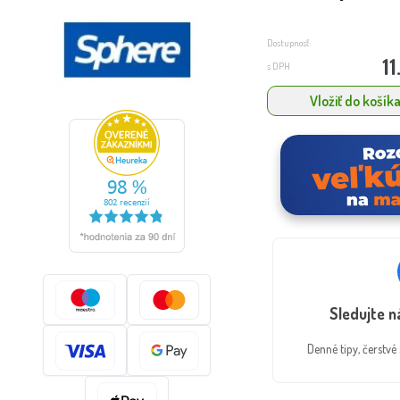
Dostupnosť:
11
s DPH
Vložiť do košík
Sledujte 
Denné tipy, čerstv