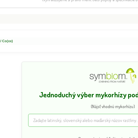
 / Co(xx)
Jednoduchý výber mykorhízy podľ
(Nájsť vhodnú mykorhízu)