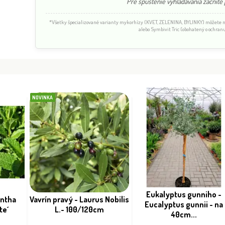
Pre spustenie vyhľadávania začnite p
*Všetky špecializované varianty mykorhízy (KVET, ZELENINA, BYLINKY) môžete
alebo Symbivit Tric (obohatený o ochranu
NOVINKA
Eukalyptus gunniho -
entha
Vavrín pravý - Laurus Nobilis
Eucalyptus gunnii - na
te´
L.- 100/120cm
40cm...