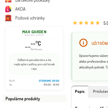
Darčekové poukážky
AKCIA
Poštové schránky
5.
MAX GARDEN
DUNAJSKÝ KLÁTOV
--°C
UŽITOČNÁ
--
Načítavam...
Upozorňujeme vážených
Odborné poradenstvo a tie
alebo profesionálne z
najkrajšie rastliny pre váš kúsok
aktuálnych potrieb. Ti
raja.
Po-Pi:
OTVÁRAME: 08:00
So:
08:00 - 16:00
Popis
Prísluše
Populárne produkty