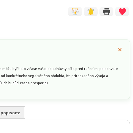
n môžu byť tieto v čase vašej objednávky ešte pred rašením, po odkvete
sí od konkrétneho vegetačného obdobia, ich prirodzeného vývoja a
 ich budúci rast a prosperitu.
k popisom: