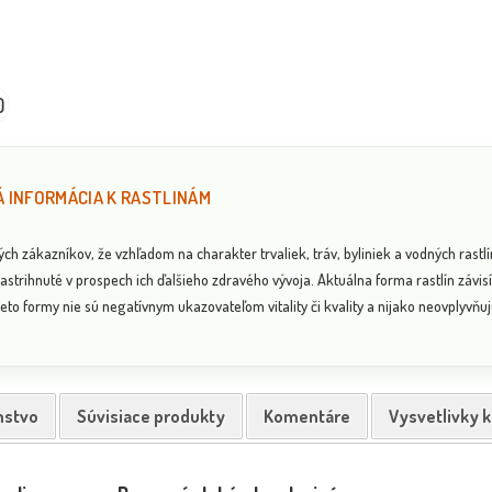
0
 INFORMÁCIA K RASTLINÁM
 zákazníkov, že vzhľadom na charakter trvaliek, tráv, byliniek a vodných rastlí
astrihnuté v prospech ich ďalšieho zdravého vývoja. Aktuálna forma rastlín závi
eto formy nie sú negatívnym ukazovateľom vitality či kvality a nijako neovplyvňujú
nstvo
Súvisiace produkty
Komentáre
Vysvetlivky 