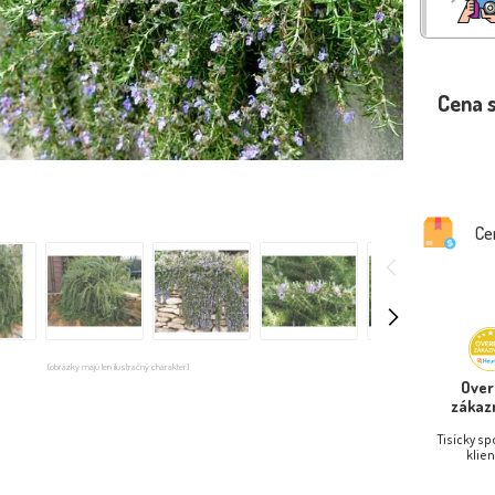
Cena 
Ce
(obrázky majú len ilustračný charakter)
Ove
zákaz
Tisícky s
klien