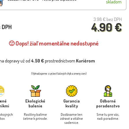
skladom
3.98 €
bez DPH
4.90 €
s DPH
🙁 Oops! žiaľ momentálne nedostupné
na dopravy už od
4.50 €
prostredníctvom
Kuriérom
(Vyhradzujeme si právo tlačových chýb a zmeny cien)
rené
Ekologické
Garancia
Odborné
níkmi
balenie
kvality
poradenstvo
pokojných
Rastliny balíme
Dodávame len
Sme tu pre vás,
tov.
šetrne k prírode.
zdravé a vitálne
radi poradíme.
sadenice.