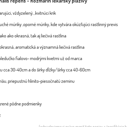
nalis repens - Rozmarín lekársky plazivý
Vavrín pravý - Laurus Nobilis L.- na
Vavrí
NOVINKA
NOVINKA
50cm kmeni
arujúci, vždyzelený, ,kvitnúci krik
uché múriky ,oporné múriky, kde vytvára okúzľujúci rastlinný previs
ko ako okrasná, tak aj liečivá rastlina
okrasná, aromatická a významná liečivá rastlina
 bledučko fialovo- modrými kvetmi už od marca
ku cca 30-40cm a do šírky dĺžky/šírky cca 40-60cm
hšiu, priepustnú hlinito-piesočnatú zeminu
- Rosmarinus
P...
Dostupnosť:
Dostupnosť:
skladom
skladom
47.70 €
5.40 €
rené pôdne podmienky
s DPH
s DPH
z
(vyhradzujeme si právo meniť tieto popisy a špecifikácie