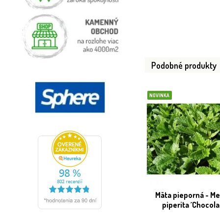
Podobné produkty
NOVINKA
Mäta pieporná - M
piperita ´Chocola