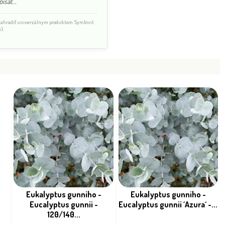
ísať...
 nahradiť univerzálnym produktom Symbivit
).
Eukalyptus gunniho -
Eukalyptus gunniho -
Eucalyptus gunnii -
Eucalyptus gunnii ´Azura´ -...
120/140...