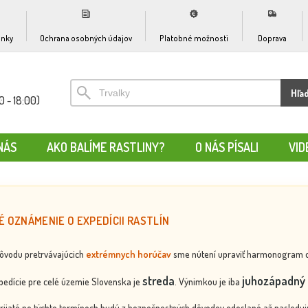
nky
Ochrana osobných údajov
Platobné možnosti
Doprava
Hľa
0 - 18:00)
NÁS
AKO BALÍME RASTLINY?
O NÁS PÍSALI
VID
É OZNÁMENIE O EXPEDÍCII RASTLÍN
dôvodu pretrvávajúcich
extrémnych horúčav
sme nútení upraviť harmonogram odos
streda
juhozápadný 
edície pre celé územie Slovenska je
. Výnimkou je iba
rijaté po týchto termínoch budú z bezpečnostných dôvodov odoslané až nasledujú