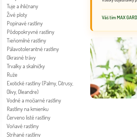
Tuje a ihličnany
Živé ploty
Váš tím MAX GAR
Popínavé rastliny
Pôdopokryvné rastliny
Tieňomilné rastliny
Pálavotolerantné rastliny
Okrasné trávy
Trvalky a skalničky
Ruže
Exotické rastliny (Palmy, Citrusy,
Olivy, Oleandre)
Vodné a močiarné rastliny
Rastliny na kmienku
Červeno listé rastliny
Voňavé rastliny
Strihané rastliny