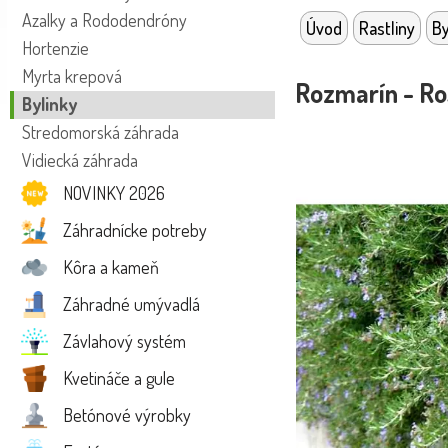
Azalky a Rododendróny
Úvod
Rastliny
By
Hortenzie
Myrta krepová
Rozmarín - Ros
Bylinky
Stredomorská záhrada
Vidiecká záhrada
NOVINKY 2026
Záhradnícke potreby
Kôra a kameň
Záhradné umývadlá
Závlahový systém
Kvetináče a gule
Betónové výrobky