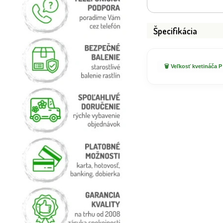
Špecifikácia
🗑️ Veľkosť kvetináča P