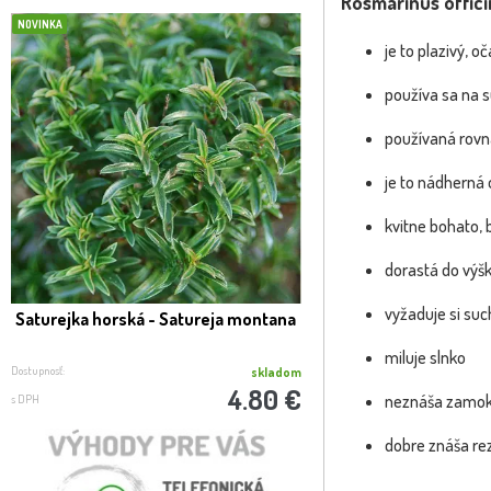
Rosmarinus offici
NOVINKA
NOVINKA
je to plazivý, oč
používa sa na s
používaná rovna
je to nádherná 
kvitne bohato,
dorastá do výš
vyžaduje si suc
Saturejka horská - Satureja montana
Rozmarín previsnutý 
officinalis ´
miluje slnko
Dostupnosť:
Dostupnosť:
skladom
4.80 €
neznáša zamok
s DPH
s DPH
dobre znáša re