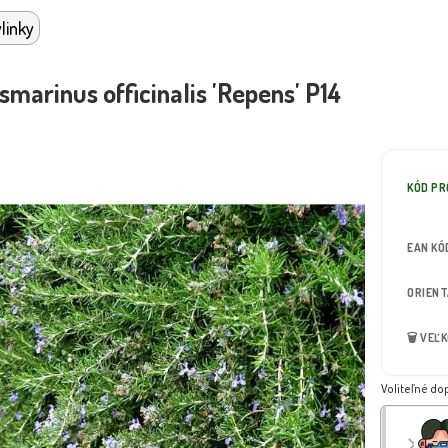
linky
marinus officinalis 'Repens' P14
KÓD P
EAN KÓ
ORIEN
🗑️ VEĽ
Voliteľné do