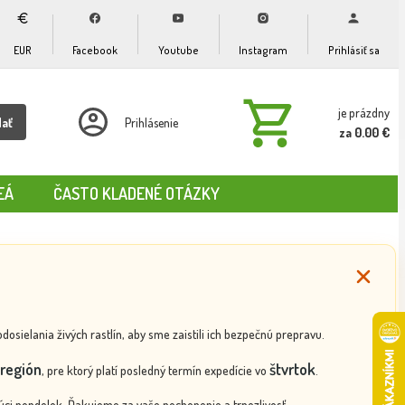
EUR
Facebook
Youtube
Instagram
Prihlásiť sa
je prázdny
dať
Prihlásenie
za 0.00 €
EÁ
ČASTO KLADENÉ OTÁZKY
ielania živých rastlín, aby sme zaistili ich bezpečnú prepravu.
región
štvrtok
, pre ktorý platí posledný termín expedície vo
.
ci pondelok. Ďakujeme za vaše pochopenie a trpezlivosť.