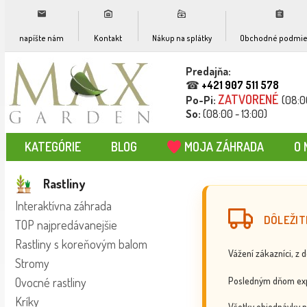
napíšte nám
Kontakt
Nákup na splátky
Obchodné podmie
Predajňa:
☎
+421 907 511 578
ZATVORENÉ
Po-Pi:
(08:0
So:
(08:00 - 13:00)
KATEGÓRIE
BLOG
MOJA ZÁHRADA
O 
Rastliny
Interaktívna záhrada
DÔLEŽIT
TOP najpredávanejšie
Rastliny s koreňovým balom
Vážení zákazníci, z 
Stromy
Posledným dňom exp
Ovocné rastliny
Kríky
Všetky objednávky p