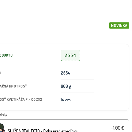
NOVINKA
2554
RODUKTU
2554
D
900 g
TAČNÁ HMOTNOSŤ
14 cm
KOSŤ KVETINÁČA P / CO(XX)
plnky
+1.00 €
SLUŽBA REAL FOTO - Fotka pred expedíciou