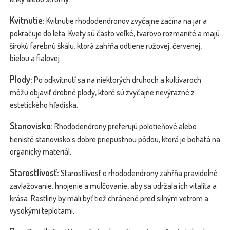
Kvitnutie:
Kvitnutie rhododendronov zvyčajne začína na jar a
pokračuje do leta. Kvety sú často veľké, tvarovo rozmanité a majú
širokú farebnú škálu, ktorá zahŕňa odtiene ružovej, červenej,
bielou a fialovej.
Plody:
Po odkvitnutí sa na niektorých druhoch a kultivaroch
môžu objaviť drobné plody, ktoré sú zvyčajne nevýrazné z
estetického hľadiska.
Stanovisko:
Rhododendrony preferujú polotieňové alebo
tienisté stanovisko s dobre priepustnou pôdou, ktorá je bohatá na
organický materiál.
Starostlivosť:
Starostlivosť o rhododendrony zahŕňa pravidelné
zavlažovanie, hnojenie a mulčovanie, aby sa udržala ich vitalita a
krása. Rastliny by mali byť tiež chránené pred silným vetrom a
vysokými teplotami.