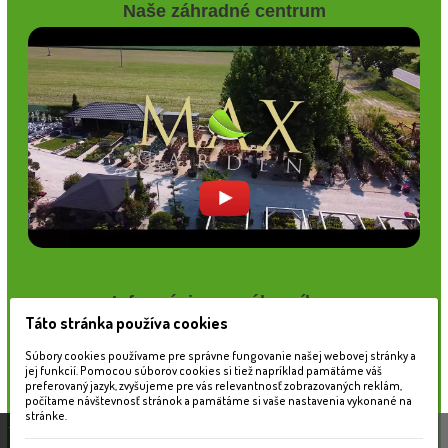
Naše záhradné centrum
Informácie pre zákazníkov
Táto stránka používa cookies
Blog
Obchodné podmienky
Súbory cookies používame pre správne fungovanie našej webovej stránky a
Ochrana osobných údajov
jej funkcií. Pomocou súborov cookies si tiež napríklad pamätáme váš
preferovaný jazyk, zvyšujeme pre vás relevantnosť zobrazovaných reklám,
Platobné možnosti
počítame návštevnosť stránok a pamätáme si vaše nastavenia vykonané na
Cenník dopravy
stránke.
Táto stránka používa súbory cookies, ktoré nám