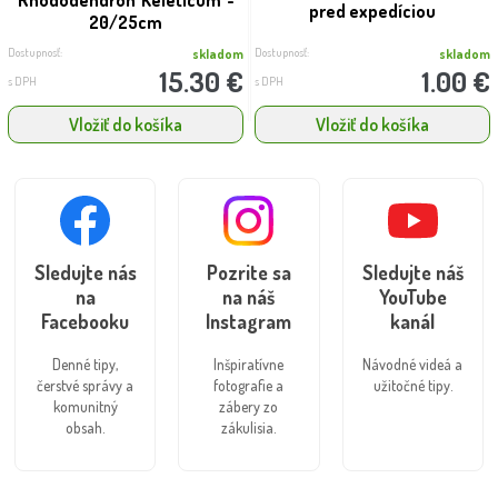
pred expedíciou
20/25cm
Dostupnosť:
Dostupnosť:
skladom
skladom
15.30 €
1.00 €
s DPH
s DPH
Vložiť do košíka
Vložiť do košíka
Sledujte nás
Pozrite sa
Sledujte náš
na
na náš
YouTube
Facebooku
Instagram
kanál
Denné tipy,
Inšpiratívne
Návodné videá a
čerstvé správy a
fotografie a
užitočné tipy.
komunitný
zábery zo
obsah.
zákulisia.