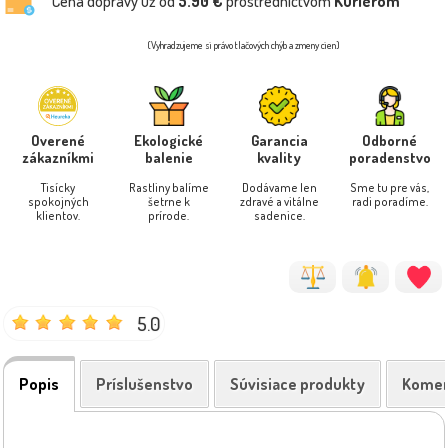
Cena dopravy už od
5.90 €
prostredníctvom
Kuriérom
(Vyhradzujeme si právo tlačových chýb a zmeny cien)
Overené
Ekologické
Garancia
Odborné
zákazníkmi
balenie
kvality
poradenstvo
Tisícky
Rastliny balíme
Dodávame len
Sme tu pre vás,
spokojných
šetrne k
zdravé a vitálne
radi poradíme.
klientov.
prírode.
sadenice.
5.0
Popis
Príslušenstvo
Súvisiace produkty
Komen