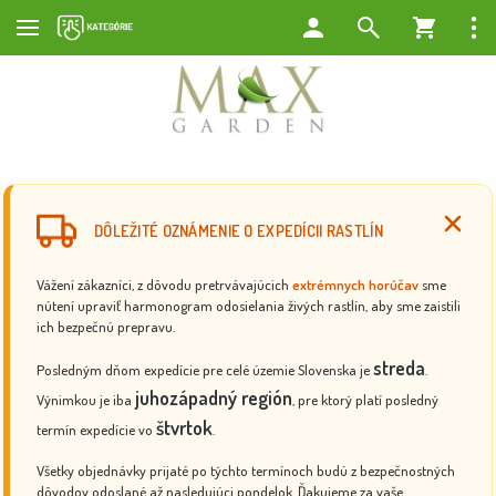
DÔLEŽITÉ OZNÁMENIE O EXPEDÍCII RASTLÍN
Vážení zákazníci, z dôvodu pretrvávajúcich
extrémnych horúčav
sme
nútení upraviť harmonogram odosielania živých rastlín, aby sme zaistili
ich bezpečnú prepravu.
streda
Posledným dňom expedície pre celé územie Slovenska je
.
juhozápadný región
Výnimkou je iba
, pre ktorý platí posledný
štvrtok
termín expedície vo
.
Všetky objednávky prijaté po týchto termínoch budú z bezpečnostných
dôvodov odoslané až nasledujúci pondelok. Ďakujeme za vaše