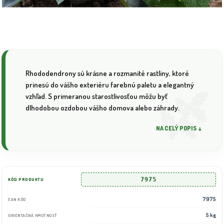
Rhododendrony sú krásne a rozmanité rastliny, ktoré
prinesú do vášho exteriéru farebnú paletu a elegantný
vzhľad. S primeranou starostlivosťou môžu byť
dlhodobou ozdobou vášho domova alebo záhrady.
NA CELÝ POPIS ↓
7975
KÓD PRODUKTU
7975
EAN KÓD
5 kg
ORIENTAČNÁ HMOTNOSŤ