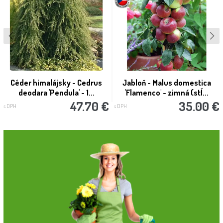
Céder himalájsky - Cedrus
Jabloň - Malus domestica
deodara 'Pendula' - 1...
'Flamenco' - zimná (stĺ...
47.70 €
35.00 €
s DPH
s DPH