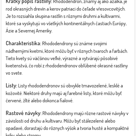
Krátky popis rastliny:
Rhododendron, známy aj ako azalka, je
rod okrasných drevín a kerov patriaci do čeľade vřesovcovitých.
Je to rozsiahla skupina rastlín s rôznymi druhmi a kultivarmi,
ktoré sa vyskytujú vo všetkých kontinentálnych častiach Európy,
Ázie a Severnej Ameriky.
Charakteristika:
Rhododendrony sú známe svojimi
nádhernými kvetmi, ktoré môžu byť v rôznych tvaroch a farbách.
Tieto kvety sú väčšinou veľké, výrazné a vytvárajú pôsobivé
kvetenstvá, čo robí z rhododendronov obľúbené okrasné rastliny
vo svete.
Listy:
Listy rhododendronov sú obvykle tmavozelené, lesklé a
kožovité. Niektoré druhy majú aj farebné listy, ktoré môžu byť
červené, žlté alebo dokonca fialové.
Rastové návyky:
Rhododendrony majú rôzne rastové návyky v
závislosti od druhu a kultivaru. Môžu byť stálezelené alebo
opadavé, dorastajú do rôznych výšok a tvoria husté a kompaktné
kríky alebo stromy.