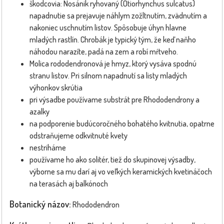
škodcovia: Nosánik ryhovaný (Otiorhynchus sulcatus)
napadnutie sa prejavuje náhlym zožltnutím, zvädnutím a
nakoniec uschnutím listov. Spôsobuje úhyn hlavne
mladých rastlín. Chrobák je typický tým, že keď naňho
náhodou narazíte, padá na zem a robí mŕtveho.
Molica rododendronová je hmyz, ktorý vysáva spodnú
stranu listov. Pri silnom napadnutí sa listy mladých
výhonkov skrútia
pri výsadbe používame substrát pre Rhododendrony a
azalky
na podporenie budúcoročného bohatého kvitnutia, opatrne
odstraňujeme odkvitnuté kvety
nestriháme
používame ho ako solitér, tiež do skupinovej výsadby,
výborne sa mu darí aj vo veľkých keramických kvetináčoch
na terasách aj balkónoch
Botanický názov:
Rhododendron