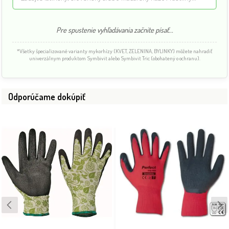
Pre spustenie vyhľadávania začnite písať...
*Všetky špecializované varianty mykorhízy (KVET, ZELENINA, BYLINKY) môžete nahradiť
univerzálnym produktom Symbivit alebo Symbivit Tric (obohatený o ochranu).
Odporúčame dokúpiť