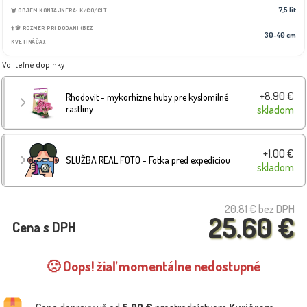
7,5 lit
🗑️ OBJEM KONTAJNERA: K/CO/CLT
⬆️🌸 ROZMER PRI DODANÍ (BEZ
30-40 cm
KVETINÁČA):
Voliteľné doplnky
+8.90 €
Rhodovit - mykorhízne huby pre kyslomilné
rastliny
skladom
+1.00 €
SLUŽBA REAL FOTO - Fotka pred expedíciou
skladom
20.81 €
bez DPH
25.60 €
Cena s DPH
🙁 Oops! žiaľ momentálne nedostupné