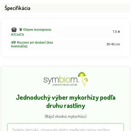
Špecifikácia
🗑️ Objem kontajnera:
7,5 lit
K/Co/Clt
⬆️🌸 Rozmer pri dodaní (bez
30-40 cm
kvetináča):
Jednoduchý výber mykorhízy podľa
druhu rastliny
(Nájsť vhodnú mykorhízu)