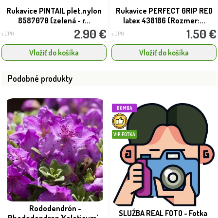
Rukavice PINTAIL plet.nylon
Rukavice PERFECT GRIP RED
8587070 (zelená - r...
latex 438186 (Rozmer:...
2.90 €
1.50 €
s DPH
s DPH
Vložiť do košíka
Vložiť do košíka
Podobné produkty
BOMBA
VIP FOTKA
Rododendrón -
SLUŽBA REAL FOTO - Fotka
Rhododendron 'Keleticum' -