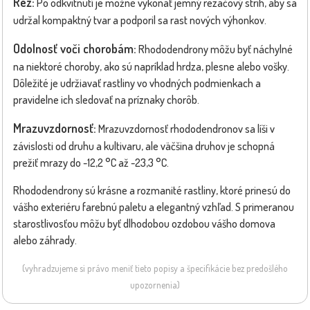
Rez:
Po odkvitnutí je možné vykonať jemný rezačový strih, aby sa
udržal kompaktný tvar a podporil sa rast nových výhonkov.
Odolnosť voči chorobám:
Rhododendrony môžu byť náchylné
na niektoré choroby, ako sú napríklad hrdza, plesne alebo vošky.
Dôležité je udržiavať rastliny vo vhodných podmienkach a
pravidelne ich sledovať na príznaky chorôb.
Mrazuvzdornosť:
Mrazuvzdornosť rhododendronov sa líši v
závislosti od druhu a kultivaru, ale väčšina druhov je schopná
prežiť mrazy do -12,2 °C až -23,3 °C.
Rhododendrony sú krásne a rozmanité rastliny, ktoré prinesú do
vášho exteriéru farebnú paletu a elegantný vzhľad. S primeranou
starostlivosťou môžu byť dlhodobou ozdobou vášho domova
alebo záhrady.
(vyhradzujeme si právo meniť tieto popisy a špecifikácie bez predošlého
upozornenia)