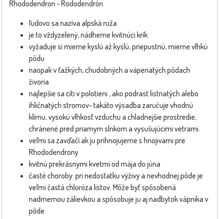
Rhododendron - Rododendrón
ľudovo sa nazíva alpská ruža
je to vždyzelený, nádherne kvitnúci krík
vyžaduje si mierne kyslú až kyslú, priepustnú, mierne vlhkú
pôdu
naopak v ťažkých, chudobných a vápenatých pôdach
živoria
najlepšie sa cíti v polotieni , ako podrast listnatých alebo
ihličnatých stromov- takáto výsadba zaručuje vhodnú
klímu, vysokú vlhkosť vzduchu a chladnejšie prostredie,
chránené pred priamym slnkom a vysušujúcimi vetrami.
veľmi sa zavďačí ak ju prihnojujeme s hnojivami pre
Rhododendrony
kvitnú prekrásnymi kvetmi od mája do júna
časté choroby: pri nedostatku výživy a nevhodnej pôde je
veľmi častá chloróza listov. Môže byť spôsobená
nadmernou zálievkou a spôsobuje ju aj nadbytok vápnika v
pôde