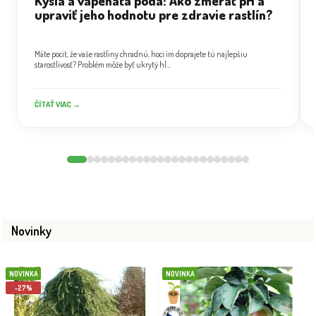
Kyslá a vápenatá pôda: Ako zmerať pH a
upraviť jeho hodnotu pre zdravie rastlín?
Máte pocit, že vaše rastliny chradnú, hoci im doprajete tú najlepšiu
starostlivosť? Problém môže byť ukrytý hl...
ČÍTAŤ VIAC →
Novinky
NOVINKA
NOVINKA
-27%