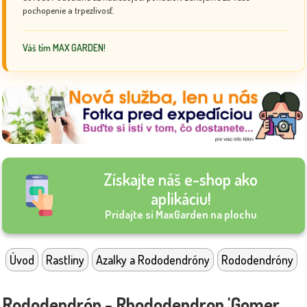
pochopenie a trpezlivosť.
Váš tím MAX GARDEN!
Získajte náš e-shop ako
aplikáciu!
Pridajte si MaxGarden na plochu
Úvod
Rastliny
Azalky a Rododendróny
Rododendróny
Rododendrón - Rhododendron 'Gomer