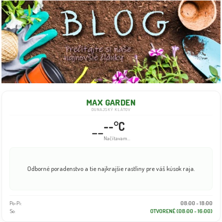
MAX GARDEN
DUNAJSKÝ KLÁTOV
--°C
--
Info dočasne nedostupné
Odborné poradenstvo a tie najkrajšie rastliny pre váš kúsok raja.
Po-Pi:
08:00 - 18:00
So:
OTVORENÉ (08:00 - 16:00)