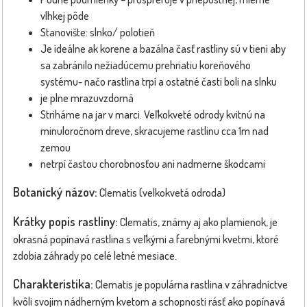
vlhkej pôde
Stanovište: slnko/ polotieň
Je ideálne ak korene a bazálna časť rastliny sú v tieni aby
sa zabránilo nežiadúcemu prehriatiu koreňového
systému- načo rastlina trpí a ostatné časti boli na slnku
je plne mrazuvzdorná
Striháme na jar v marci. Veľkokveté odrody kvitnú na
minuloročnom dreve, skracujeme rastlinu cca 1m nad
zemou
netrpí častou chorobnosťou ani nadmerne škodcami
Botanický názov:
Clematis (velkokvetá odroda)
Krátky popis rastliny:
Clematis, známy aj ako plamienok, je
okrasná popínavá rastlina s veľkými a farebnými kvetmi, ktoré
zdobia záhrady po celé letné mesiace.
Charakteristika:
Clematis je populárna rastlina v záhradníctve
kvôli svojim nádherným kvetom a schopnosti rásť ako popínavá