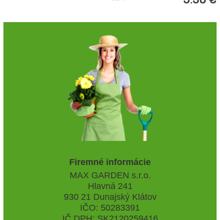
Firemné informácie
MAX GARDEN s.r.o.
Hlavná 241
930 21 Dunajský Klátov
IČO: 50283391
IČ DPH: SK2120259416