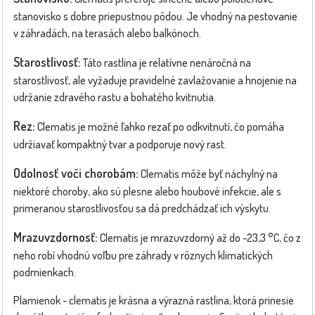
stanovisko s dobre priepustnou pôdou. Je vhodný na pestovanie
v záhradách, na terasách alebo balkónoch.
Starostlivosť:
Táto rastlina je relatívne nenáročná na
starostlivosť, ale vyžaduje pravidelné zavlažovanie a hnojenie na
udržanie zdravého rastu a bohatého kvitnutia.
Rez:
Clematis je možné ľahko rezať po odkvitnutí, čo pomáha
udržiavať kompaktný tvar a podporuje nový rast.
Odolnosť voči chorobám:
Clematis môže byť náchylný na
niektoré choroby, ako sú plesne alebo houbové infekcie, ale s
primeranou starostlivosťou sa dá predchádzať ich výskytu.
Mrazuvzdornosť:
Clematis je mrazuvzdorný až do -23,3 °C, čo z
neho robí vhodnú voľbu pre záhrady v rôznych klimatických
podmienkach.
Plamienok - clematis je krásna a výrazná rastlina, ktorá prinesie