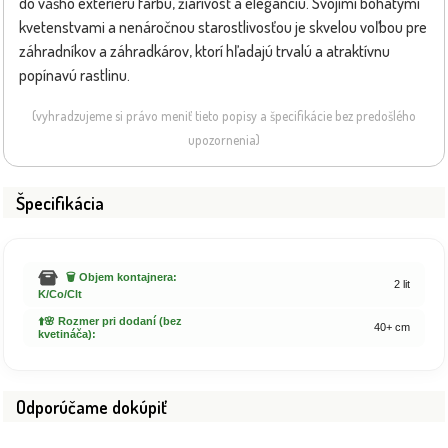
do vášho exteriéru farbu, žiarivosť a eleganciu. Svojimi bohatými
kvetenstvami a nenáročnou starostlivosťou je skvelou voľbou pre
záhradníkov a záhradkárov, ktorí hľadajú trvalú a atraktívnu
popínavú rastlinu.
(vyhradzujeme si právo meniť tieto popisy a špecifikácie bez predošlého
upozornenia)
Špecifikácia
🗑️ Objem kontajnera:
2 lit
K/Co/Clt
⬆️🌸 Rozmer pri dodaní (bez
40+ cm
kvetináča):
Odporúčame dokúpiť