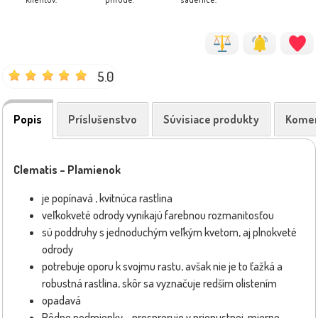
5.0
Popis
Príslušenstvo
Súvisiace produkty
Komen
Clematis – Plamienok
je popínavá , kvitnúca rastlina
veľkokveté odrody vynikajú farebnou rozmanitosťou
sú poddruhy s jednoduchým veľkým kvetom, aj plnokveté
odrody
potrebuje oporu k svojmu rastu, avšak nie je to ťažká a
robustná rastlina, skôr sa vyznačuje redším olistením
opadavá
Pôdne podmienky – prospreruje v priepustnej, mierne