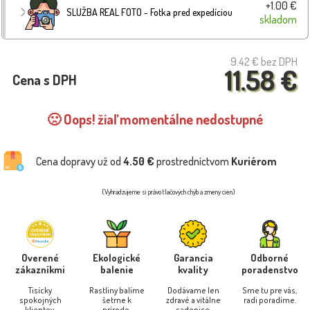
+1.00 €
SLUŽBA REAL FOTO - Fotka pred expedíciou
skladom
9.42 €
bez DPH
11.58 €
Cena s DPH
🙁 Oops! žiaľ momentálne nedostupné
Cena dopravy už od
4.50 €
prostredníctvom
Kuriérom
(Vyhradzujeme si právo tlačových chýb a zmeny cien)
Overené
Ekologické
Garancia
Odborné
zákazníkmi
balenie
kvality
poradenstvo
Tisícky
Rastliny balíme
Dodávame len
Sme tu pre vás,
spokojných
šetrne k
zdravé a vitálne
radi poradíme.
klientov.
prírode.
sadenice.