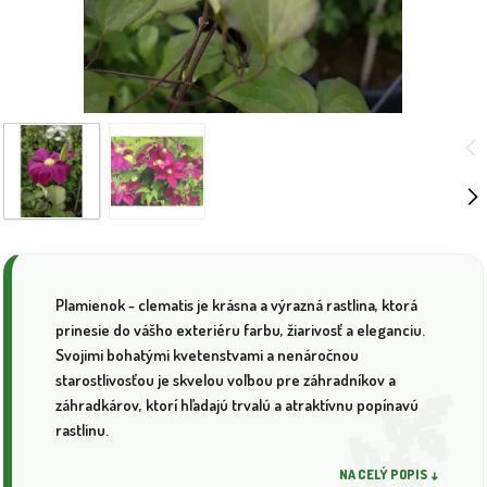
Plamienok - clematis je krásna a výrazná rastlina, ktorá
prinesie do vášho exteriéru farbu, žiarivosť a eleganciu.
Svojimi bohatými kvetenstvami a nenáročnou
starostlivosťou je skvelou voľbou pre záhradníkov a
záhradkárov, ktorí hľadajú trvalú a atraktívnu popínavú
rastlinu.
NA CELÝ POPIS ↓