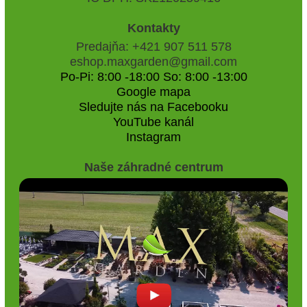
Kontakty
Predajňa: +421 907 511 578
eshop.maxgarden@gmail.com
Po-Pi: 8:00 -18:00 So: 8:00 -13:00
Google mapa
Sledujte nás na Facebooku
YouTube kanál
Instagram
Naše záhradné centrum