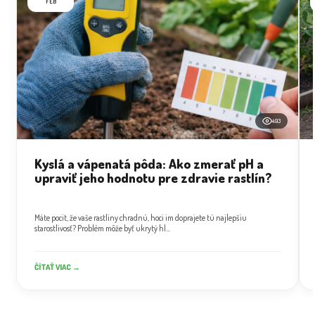
FEB
493
Kyslá a vápenatá pôda: Ako zmerať pH a
upraviť jeho hodnotu pre zdravie rastlín?
Máte pocit, že vaše rastliny chradnú, hoci im doprajete tú najlepšiu
starostlivosť? Problém môže byť ukrytý hl...
ČÍTAŤ VIAC →