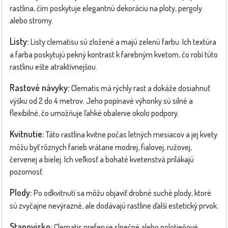
rastlina, čím poskytuje elegantnú dekoráciu na ploty, pergoly
alebo stromy.
Listy:
Listy clematisu sú zložené a majú zelenú farbu. Ich textúra
a farba poskytujú pekný kontrast k farebným kvetom, čo robí túto
rastlinu ešte atraktívnejšou.
Rastové návyky:
Clematis má rýchly rast a dokáže dosiahnuť
výšku od 2 do 4 metrov. Jeho popínavé výhonky sú silné a
flexibilné, čo umožňuje ľahké obalenie okolo podpory.
Kvitnutie:
Táto rastlina kvitne počas letných mesiacov a jej kvety
môžu byť rôznych farieb vrátane modrej, fialovej, ružovej,
červenej a bielej. Ich veľkosť a bohaté kvetenstvá prilákajú
pozornosť.
Plody:
Po odkvitnutí sa môžu objaviť drobné suché plody, ktoré
sú zvyčajne nevýrazné, ale dodávajú rastline ďalší estetický prvok.
Stanovisko:
Clematis preferuje slnečné alebo polotieňové