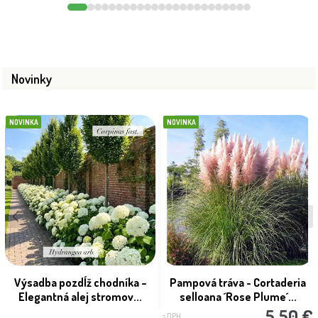
Novinky
NOVINKA
NOVINKA
Výsadba pozdĺž chodníka –
Pampová tráva - Cortaderia
Elegantná alej stromov...
selloana ´Rose Plume´...
5.50 €
s DPH