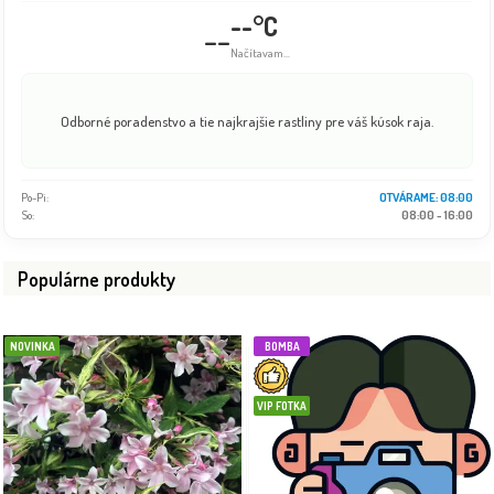
--°C
--
Info dočasne nedostupné
Odborné poradenstvo a tie najkrajšie rastliny pre váš kúsok raja.
Po-Pi:
08:00 - 18:00
So:
08:00 - 16:00
Populárne produkty
NOVINKA
BOMBA
VIP FOTKA