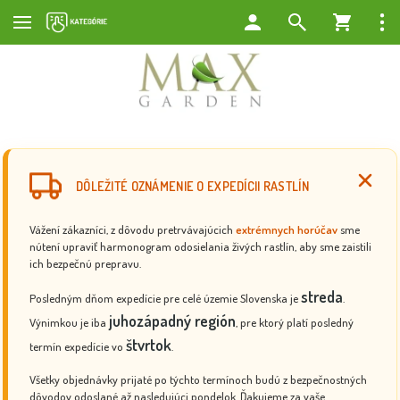
DÔLEŽITÉ OZNÁMENIE O EXPEDÍCII RASTLÍN
Vážení zákazníci, z dôvodu pretrvávajúcich
extrémnych horúčav
sme
nútení upraviť harmonogram odosielania živých rastlín, aby sme zaistili
ich bezpečnú prepravu.
streda
Posledným dňom expedície pre celé územie Slovenska je
.
juhozápadný región
Výnimkou je iba
, pre ktorý platí posledný
štvrtok
termín expedície vo
.
Všetky objednávky prijaté po týchto termínoch budú z bezpečnostných
dôvodov odoslané až nasledujúci pondelok. Ďakujeme za vaše