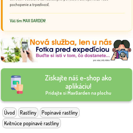
pochopenie a trpezlivosť.
Váš tím MAX GARDEN!
Získajte náš e-shop ako
aplikáciu!
Pridajte si MaxGarden na plochu
Úvod
Rastliny
Popínavé rastliny
Kvitnúce popínavé rastliny