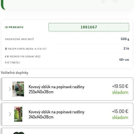
1001667
ID PRODUKTU
500 g
ORIENTAČNÁ HMOTNOSŤ
2 lit
🗑️ OBJEM KONTAJNERA: K/CO/CLT
⬆️🌸 ROZMER PRI DODANÍ (BEZ
40+ cm
KVETINÁČA):
Voliteľné doplnky
+19.50 €
Kovový oblúk na popínavé rastliny
255x140x38cm
skladom
+15.00 €
Kovový oblúk na popínavé rastliny
240x140x38cm
skladom