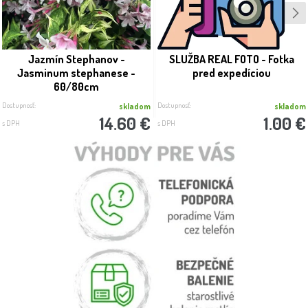
Jazmín Stephanov -
SLUŽBA REAL FOTO - Fotka
Jasminum stephanese -
pred expedíciou
60/80cm
Dostupnosť:
Dostupnosť:
skladom
skladom
14.60 €
1.00 €
s DPH
s DPH