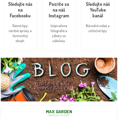
Sledujte nás
Pozrite sa
Sledujte náš
na
na náš
YouTube
Facebooku
Instagram
kanál
Denné tipy,
Inšpiratívne
Návodné videá a
čerstvé správy a
fotografie a
užitočné tipy.
komunitný
zábery zo
obsah.
zákulisia.
MAX GARDEN
DUNAJSKÝ KLÁTOV