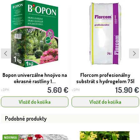
Bopon univerzálne hnojivo na
Florcom profesionálny
okrasné rastliny 1...
substrát s hydrogelom 75l
5.60 €
15.90 €
s DPH
s DPH
Vložiť do košíka
Vložiť do košíka
Podobné produkty
NOVINKA