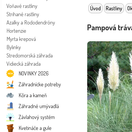
Voňavé rastliny
Úvod
Rastliny
Ok
Strihané rastliny
Azalky a Rododendróny
Pampová tráva
Hortenzie
Myrta krepová
Bylinky
Stredomorská záhrada
Vidiecká záhrada
NOVINKY 2026
Záhradnícke potreby
Kôra a kameň
Záhradné umývadlá
Závlahový systém
Kvetináče a gule