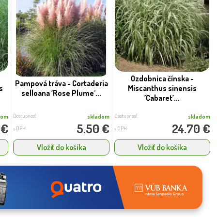
Ozdobnica čínska -
Pampová tráva - Cortaderia
s
Miscanthus sinensis
selloana ´Rose Plume´...
´Cabaret´...
Dostupnosť:
Dostupnosť:
dom
skladom
skladom
 €
5.50 €
24.70 €
s DPH
s DPH
Vložiť do košíka
Vložiť do košíka