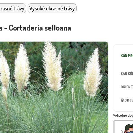
rasné trávy
Vysoké okrasné trávy
 - Cortaderia selloana
KÓD P
EAN KÓ
ORIEN
🗑️ OB
Voliteľné do