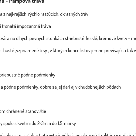
ana - Pampová tráva
na z najkrajších, rýchlo rastúcich, okrasných tráv
á trsnatá impozantná tráva
vára na dlhých pevných stonkách striebristé, lesklé, krémové kvety – m
, husté ,vzpriamené trsy , v ktorých konce listov jemne prevísajú ,a tak 
 priepustné pôdne podmienky
na pôdne podmienky, dobre sa jej darí aj v chudobnejších pôdach
 Fotka pred
om chránené stanovištie
ou
skladom
y spolu s kvetmi do 2-3m a do 1,5m šírky
1.00 €
 jeho listy, avšak aj tieto vytvárajú krásnu okrasnú štruktúru v našich záh