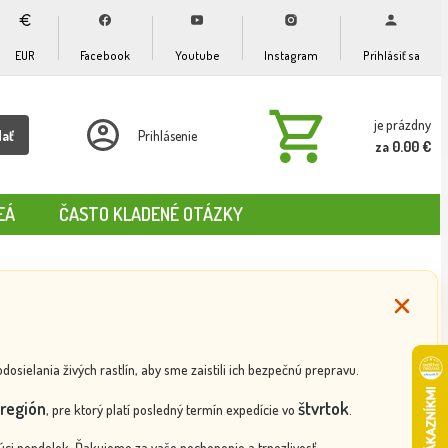
EUR
Facebook
Youtube
Instagram
Prihlásiť sa
je prázdny
dať
Prihlásenie
za 0.00 €
EÁ
ČASTO KLADENÉ OTÁZKY
ielania živých rastlín, aby sme zaistili ich bezpečnú prepravu.
región
štvrtok
, pre ktorý platí posledný termín expedície vo
.
ci pondelok. Ďakujeme za vaše pochopenie a trpezlivosť.