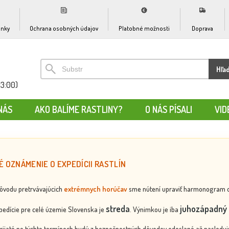
nky
Ochrana osobných údajov
Platobné možnosti
Doprava
Hľa
13:00)
NÁS
AKO BALÍME RASTLINY?
O NÁS PÍSALI
VID
É OZNÁMENIE O EXPEDÍCII RASTLÍN
dôvodu pretrvávajúcich
extrémnych horúčav
sme nútení upraviť harmonogram odos
streda
juhozápadný 
edície pre celé územie Slovenska je
. Výnimkou je iba
rijaté po týchto termínoch budú z bezpečnostných dôvodov odoslané až nasledujú