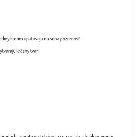
etliny ktorím uputavajú na seba pozornosť
vytvárajú krásny tvar
radách, aj preto ju striháme až na jar, ale aj kvôli jej zimnej