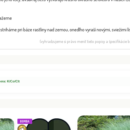
viažeme
 ostriháme pri báze rastliny nad zemou, onedlho vyraší novými, sviežimi l
(vyhradzujeme si právo meniť tieto popisy a špecifikácie
era: K/Co/Clt
BOMBA