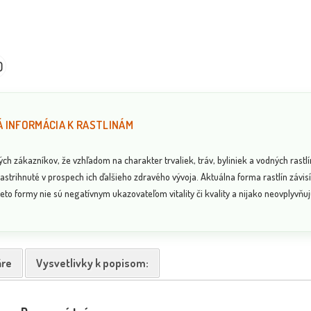
0
 INFORMÁCIA K RASTLINÁM
 zákazníkov, že vzhľadom na charakter trvaliek, tráv, byliniek a vodných rastlí
astrihnuté v prospech ich ďalšieho zdravého vývoja. Aktuálna forma rastlín závi
eto formy nie sú negatívnym ukazovateľom vitality či kvality a nijako neovplyvňujú
re
Vysvetlivky k popisom: