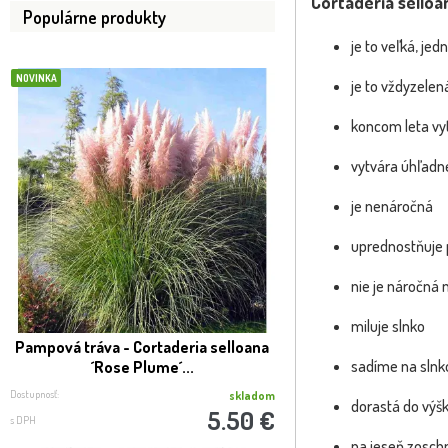
Cortaderia sello
Populárne produkty
je to veľká, jed
NOVINKA
BOMBA
je to vždyzelen
koncom leta vyt
VIP FOTKA
vytvára úhľadne
je nenáročná
uprednostňuje
nie je náročná 
miluje slnko
Pampová tráva - Cortaderia selloana
SLUŽBA REAL FOTO -
sadíme na slnk
´Rose Plume´...
expedíci
Dostupnosť:
Dostupnosť:
skladom
dorastá do výšk
5.50 €
s DPH
s DPH
na jeseň zoschnú