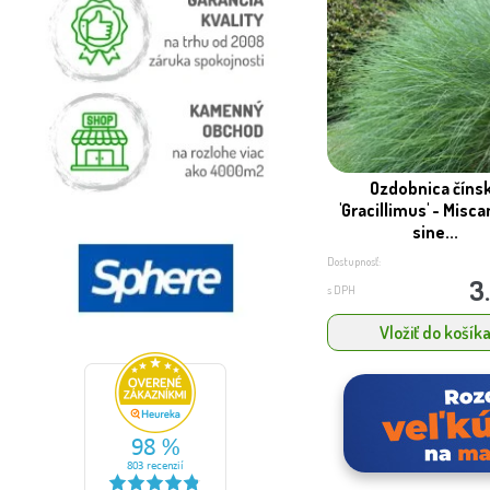
Ozdobnica číns
'Gracillimus' - Misc
sine...
Dostupnosť:
3
s DPH
Vložiť do košík