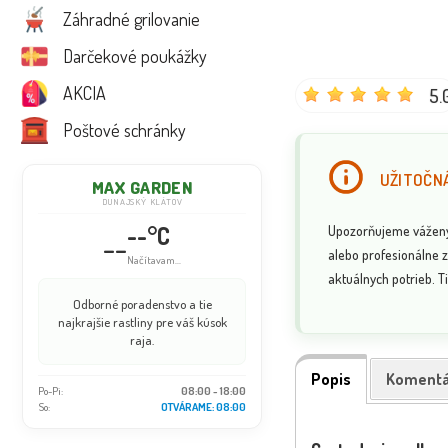
Záhradné grilovanie
Darčekové poukážky
AKCIA
5.
Poštové schránky
UŽITOČNÁ
MAX GARDEN
DUNAJSKÝ KLÁTOV
--°C
Upozorňujeme vážených
--
alebo profesionálne z
Načítavam...
aktuálnych potrieb. Ti
Odborné poradenstvo a tie
najkrajšie rastliny pre váš kúsok
raja.
Popis
Komentá
Po-Pi:
08:00 - 18:00
So:
OTVÁRAME: 08:00