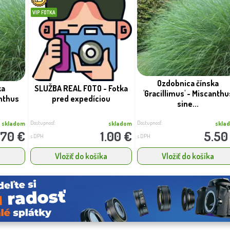
VIP FOTKA
Ozdobnica čínska
ka
SLUŽBA REAL FOTO - Fotka
'Gracillimus' - Miscanthu
anthus
pred expedíciou
sine...
Dostupnosť:
Dostupnosť:
skladom
skladom
skla
.70 €
1.00 €
5.50
s DPH
s DPH
a
Vložiť do košíka
Vložiť do košíka