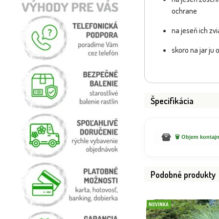
ochrane
na jeseň ich z
skoro na jar ju
Špecifikácia
🗑️ Objem kontajn
Podobné produkty
NOVINKA