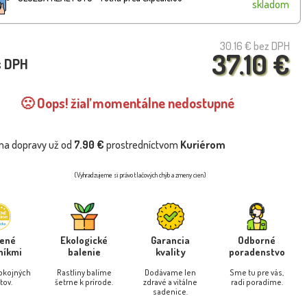
skladom
30.16 €
bez DPH
37.10 €
s DPH
🙁 Oops! žiaľ momentálne nedostupné
na dopravy už od
7.90 €
prostredníctvom
Kuriérom
(Vyhradzujeme si právo tlačových chýb a zmeny cien)
rené
Ekologické
Garancia
Odborné
níkmi
balenie
kvality
poradenstvo
pokojných
Rastliny balíme
Dodávame len
Sme tu pre vás,
tov.
šetrne k prírode.
zdravé a vitálne
radi poradíme.
sadenice.