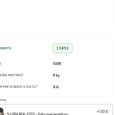
15091
RODUKTU
15091
D
6 kg
TAČNÁ HMOTNOSŤ
9 lit
JEM KONTAJNERA: K/CO/CLT
plnky
+1.00 €
SLUŽBA REAL FOTO - Fotka pred expedíciou