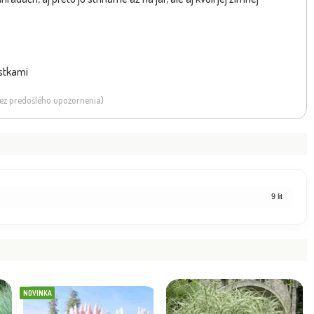
ístkami
 bez predošlého upozornenia)
9 lit
NOVINKA