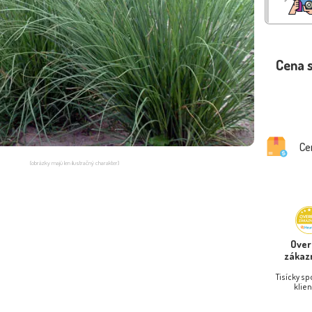
Cena 
Ce
(obrázky majú len ilustračný charakter)
Ove
zákaz
Tisícky s
klien