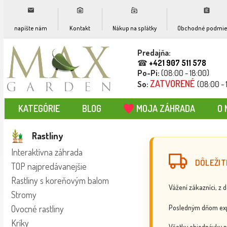
napíšte nám
Kontakt
Nákup na splátky
Obchodné podmie
Predajňa:
☎
+421 907 511 578
Po-Pi:
(08:00 - 18:00)
ZATVORENÉ
So:
(08:00 - 
KATEGÓRIE
BLOG
MOJA ZÁHRADA
O 
Rastliny
Interaktívna záhrada
DÔLEŽIT
TOP najpredávanejšie
Rastliny s koreňovým balom
Vážení zákazníci, z 
Stromy
Posledným dňom exp
Ovocné rastliny
Kríky
Všetky objednávky p