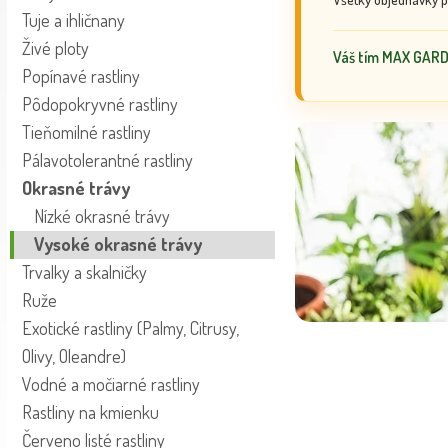
Tuje a ihličnany
Živé ploty
Váš tím MAX GAR
Popínavé rastliny
Pôdopokryvné rastliny
Tieňomilné rastliny
Pálavotolerantné rastliny
Okrasné trávy
Nízké okrasné trávy
Vysoké okrasné trávy
Trvalky a skalničky
Ruže
Exotické rastliny (Palmy, Citrusy,
Olivy, Oleandre)
Vodné a močiarné rastliny
Rastliny na kmienku
Červeno listé rastliny