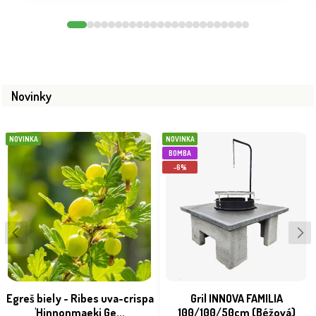
Novinky
NOVINKA
NOVINKA
BOMBA
-6%
Egreš biely - Ribes uva-crispa
Gril INNOVA FAMILIA
'Hinnonmaeki Ge...
100/100/50cm (Béžová)