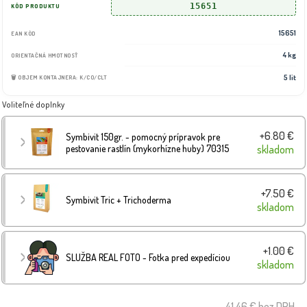
15651
KÓD PRODUKTU
15651
EAN KÓD
4 kg
ORIENTAČNÁ HMOTNOSŤ
5 lit
🗑️ OBJEM KONTAJNERA: K/CO/CLT
Voliteľné doplnky
+6.80 €
Symbivit 150gr. - pomocný prípravok pre
pestovanie rastlín (mykorhízne huby) 70315
skladom
+7.50 €
Symbivit Tric + Trichoderma
skladom
+1.00 €
SLUŽBA REAL FOTO - Fotka pred expedíciou
skladom
41.46 €
bez DPH