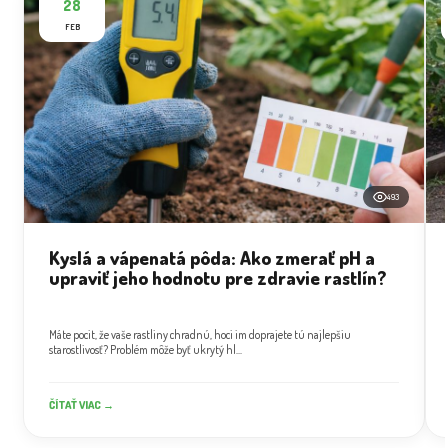
28
FEB
493
Kyslá a vápenatá pôda: Ako zmerať pH a
upraviť jeho hodnotu pre zdravie rastlín?
Máte pocit, že vaše rastliny chradnú, hoci im doprajete tú najlepšiu
starostlivosť? Problém môže byť ukrytý hl...
ČÍTAŤ VIAC →