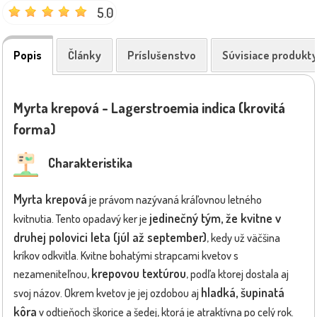
5.0
Popis
Články
Príslušenstvo
Súvisiace produkt
Myrta krepová - Lagerstroemia indica (krovitá
forma)
Charakteristika
Myrta krepová
je právom nazývaná kráľovnou letného
jedinečný tým, že kvitne v
kvitnutia. Tento opadavý ker je
druhej polovici leta (júl až september)
, kedy už väčšina
kríkov odkvitla. Kvitne bohatými strapcami kvetov s
krepovou textúrou
nezameniteľnou,
, podľa ktorej dostala aj
hladká, šupinatá
svoj názov. Okrem kvetov je jej ozdobou aj
kôra
v odtieňoch škorice a šedej, ktorá je atraktívna po celý rok.