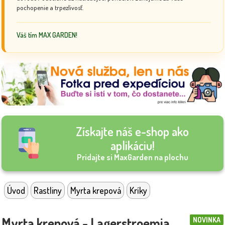
pochopenie a trpezlivosť.
Váš tím MAX GARDEN!
Získajte náš e-shop ako
aplikáciu!
Pridajte si MaxGarden na plochu
Úvod
Rastliny
Myrta krepová
Kríky
Myrta krepová - Lagerstroemia
NOVINKA