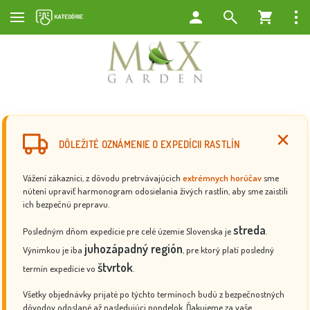
DÔLEŽITÉ OZNÁMENIE O EXPEDÍCII RASTLÍN
Vážení zákazníci, z dôvodu pretrvávajúcich
extrémnych horúčav
sme
nútení upraviť harmonogram odosielania živých rastlín, aby sme zaistili
ich bezpečnú prepravu.
streda
Posledným dňom expedície pre celé územie Slovenska je
.
juhozápadný región
Výnimkou je iba
, pre ktorý platí posledný
štvrtok
termín expedície vo
.
Všetky objednávky prijaté po týchto termínoch budú z bezpečnostných
dôvodov odoslané až nasledujúci pondelok. Ďakujeme za vaše