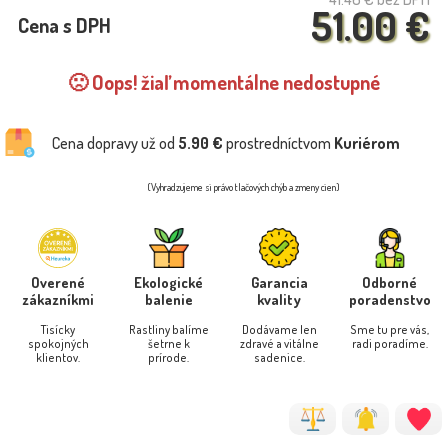
51.00 €
Cena s DPH
🙁 Oops! žiaľ momentálne nedostupné
Cena dopravy už od
5.90 €
prostredníctvom
Kuriérom
(Vyhradzujeme si právo tlačových chýb a zmeny cien)
Overené
Ekologické
Garancia
Odborné
zákazníkmi
balenie
kvality
poradenstvo
Tisícky
Rastliny balíme
Dodávame len
Sme tu pre vás,
spokojných
šetrne k
zdravé a vitálne
radi poradíme.
klientov.
prírode.
sadenice.