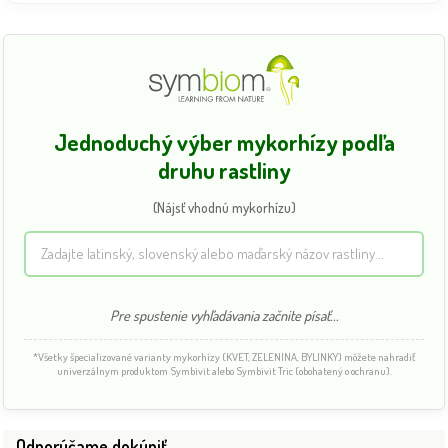
Jednoduchý výber mykorhízy podľa
druhu rastliny
(Nájsť vhodnú mykorhízu)
Pre spustenie vyhľadávania začnite písať...
*Všetky špecializované varianty mykorhízy (KVET, ZELENINA, BYLINKY) môžete nahradiť
univerzálnym produktom Symbivit alebo Symbivit Tric (obohatený o ochranu).
Odporúčame dokúpiť