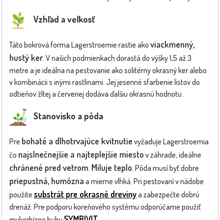
Vzhľad a veľkosť
viackmenný,
Táto bokrová forma Lagerstroemie rastie ako
hustý ker
. V našich podmienkach dorastá do výšky 1,5 až 3
metre a je ideálna na pestovanie ako solitérny okrasný ker alebo
v kombinácii s inými rastlinami. Jej jesenné sfarbenie listov do
odtieňov žltej a červenej dodáva ďalšiu okrasnú hodnotu.
Stanovisko a pôda
bohaté a dlhotrvajúce kvitnutie
Pre
vyžaduje Lagerstroemia
najslnečnejšie a najteplejšie miesto
čo
v záhrade, ideálne
chránené pred vetrom
Miluje teplo
.
. Pôda musí byť dobre
priepustná, humózna
a mierne vlhká. Pri pestovaní v nádobe
substrát pre okrasné dreviny
použite
a zabezpečte dobrú
drenáž. Pre podporu koreňového systému odporúčame použiť
SYMBIVIT
mykorhízne huby
.