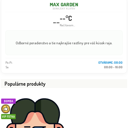
MAX GARDEN
DUNAJSKÝ KLÁTOV
--°C
--
Info dočasne nedostupné
Odborné poradenstvo a tie najkrajšie rastliny pre váš kúsok raja.
Po-Pi:
08:00 - 18:00
So:
08:00 - 16:00
Populárne produkty
BOMBA
VIP FOTKA