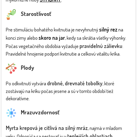
Starostlivosť
silný rez
Pre stimuláciu bohatého kvitnutia je nevyhnutný
na
skoro na jar
konci zimy alebo
, kedy sa skrátia všetky výhonky.
pravidelnú zálievku
Počas vegetačného obdobia vyžaduje
.
Pravidelné hnojenie podporí kvitnutie a celkovú vitalitu kríka.
Plody
drobné, drevnaté tobolky
Po odkvitnutí vytvára
, ktoré
zostávajú na kríku počas jesene a sú v tomto období tiež
dekoratívne.
Mrazuvzdornosť
Myrta krepová je citlivá na silný mráz
, najmä v mladom
teplejších oblastiach
veku. Odporúča sa pestovať ju v