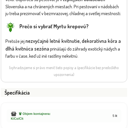
Slovenska a na chránených miestach. Pri pestovaní v nádobách
ju treba prezimovať v bezmrazovej, chladnej a svetlej miestnosti.
Prečo si vybrať Myrtu krepovú?
nezvyčajné letné kvitnutie, dekoratívna kôra a
Pretože jej
dlhá kvitnúca sezóna
prinášajú do záhrady exotický nádych a
farbu v čase, keď už iné rastliny nekvitnú.
(vyhradzujeme si právo meniť tieto popisy a špecifikácie bez predošlého
upozornenia)
Špecifikácia
🗑️ Objem kontajnera:
5 lit
K/Co/Clt