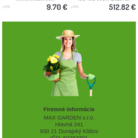
9.70 €
512.82 €
s DPH
s DPH
Firemné informácie
MAX GARDEN s.r.o.
Hlavná 241
930 21 Dunajský Klátov
IČO: 50283391