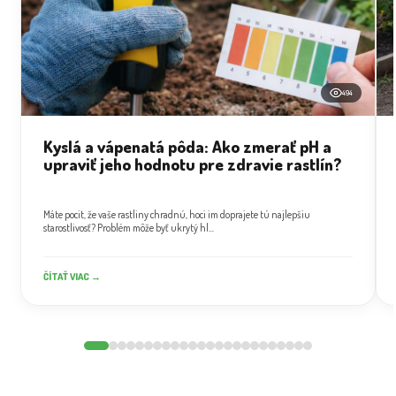
494
Kyslá a vápenatá pôda: Ako zmerať pH a
upraviť jeho hodnotu pre zdravie rastlín?
Máte pocit, že vaše rastliny chradnú, hoci im doprajete tú najlepšiu
starostlivosť? Problém môže byť ukrytý hl...
ČÍTAŤ VIAC →