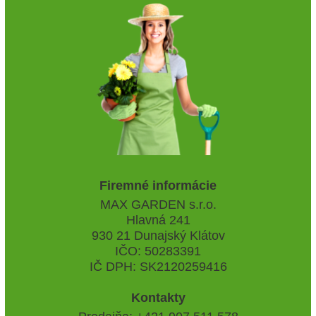
Firemné informácie
MAX GARDEN s.r.o.
Hlavná 241
930 21 Dunajský Klátov
IČO: 50283391
IČ DPH: SK2120259416
Kontakty