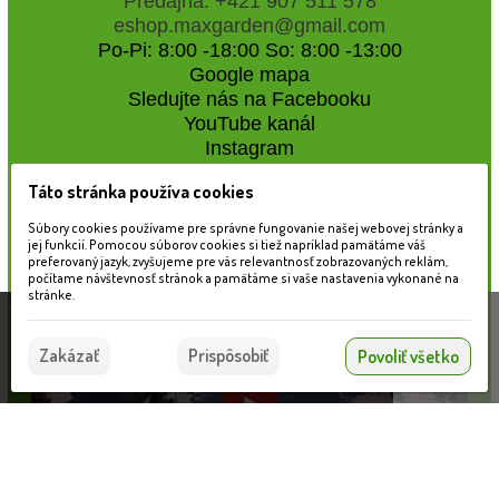
Predajňa: +421 907 511 578
eshop.maxgarden@gmail.com
Po-Pi: 8:00 -18:00 So: 8:00 -13:00
Google mapa
Sledujte nás na Facebooku
YouTube kanál
Instagram
Táto stránka používa cookies
Naše záhradné centrum
Súbory cookies používame pre správne fungovanie našej webovej stránky a
jej funkcií. Pomocou súborov cookies si tiež napríklad pamätáme váš
preferovaný jazyk, zvyšujeme pre vás relevantnosť zobrazovaných reklám,
počítame návštevnosť stránok a pamätáme si vaše nastavenia vykonané na
stránke.
Táto stránka používa súbory cookies, ktoré nám
pomáhajú poskytovať služby. Používaním našich
Súhlasím
Zakázať
Prispôsobiť
Povoliť všetko
služieb vyjadrujete súhlas s používaním súborov
cookies.
Viac informácií nájdete tu.