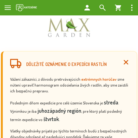
DÔLEŽITÉ OZNÁMENIE O EXPEDÍCII RASTLÍN
Vážení zákazníci, z dôvodu pretrvávajúcich
extrémnych horúčav
sme
nútení upraviť harmonogram odosielania živých rastlín, aby sme zaistili
ich bezpečnú prepravu.
streda
Posledným dňom expedície pre celé územie Slovenska je
.
juhozápadný región
Výnimkou je iba
, pre ktorý platí posledný
štvrtok
termín expedície vo
.
Všetky objednávky prijaté po týchto termínoch budú z bezpečnostných
dôvodov odoslané až nasledujúci pondelok. Ďakujeme za vaše