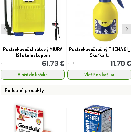
Postrekovač chrbtový MIURA
Postrekovač ručný THEMA 2l _
12l s teleskopom
9ks/kart.
61.70 €
11.70 €
s DPH
s DPH
Vložiť do košíka
Vložiť do košíka
Podobné produkty