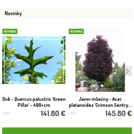
Novinky
NOVINKA
NOVINKA
Dub - Quercus palustris ´Green
Javor mliečny - Acer
Pillar´ - 400+cm
platanoides ´Crimson Sentry...
141.80 €
145.80 €
s DPH
s DPH