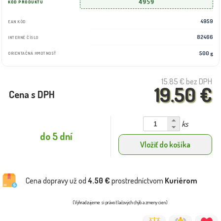
4959
KÓD PRODUKTU
4959
EAN KÓD
82466
INTERNÉ ČÍSLO
500 g
ORIENTAČNÁ HMOTNOSŤ
15.85 €
bez DPH
19.50 €
Cena s DPH
ks
do 5 dní
Vložiť do košíka
Cena dopravy už od
4.50 €
prostredníctvom
Kuriérom
(Vyhradzujeme si právo tlačových chýb a zmeny cien)