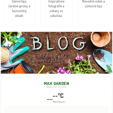
Denné tipy,
Inšpiratívne
Návodné videá a
čerstvé správy a
fotografie a
užitočné tipy.
komunitný
zábery zo
obsah.
zákulisia.
MAX GARDEN
DUNAJSKÝ KLÁTOV
--°C
--
Načítavam...