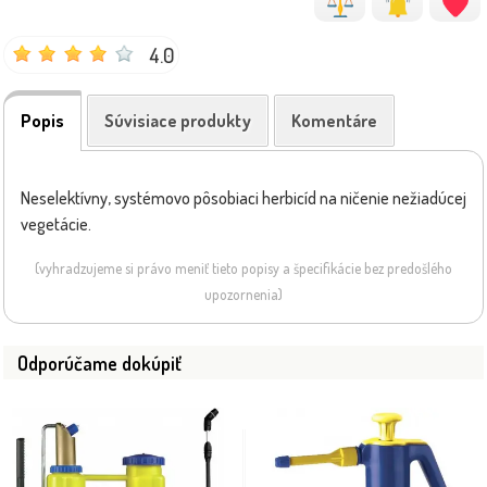
4.0
Popis
Súvisiace produkty
Komentáre
Neselektívny, systémovo pôsobiaci herbicíd na ničenie nežiadúcej
vegetácie.
(vyhradzujeme si právo meniť tieto popisy a špecifikácie bez predošlého
upozornenia)
Odporúčame dokúpiť