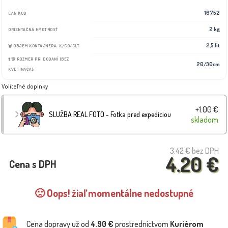
16752
EAN KÓD
2 kg
ORIENTAČNÁ HMOTNOSŤ
2,5 lit
🗑️ OBJEM KONTAJNERA: K/CO/CLT
⬆️🌸 ROZMER PRI DODANÍ (BEZ
20/30cm
KVETINÁČA):
Voliteľné doplnky
+1.00 €
SLUŽBA REAL FOTO - Fotka pred expedíciou
skladom
3.42 €
bez DPH
4.20 €
Cena s DPH
🙁 Oops! žiaľ momentálne nedostupné
Cena dopravy už od
4.90 €
prostredníctvom
Kuriérom