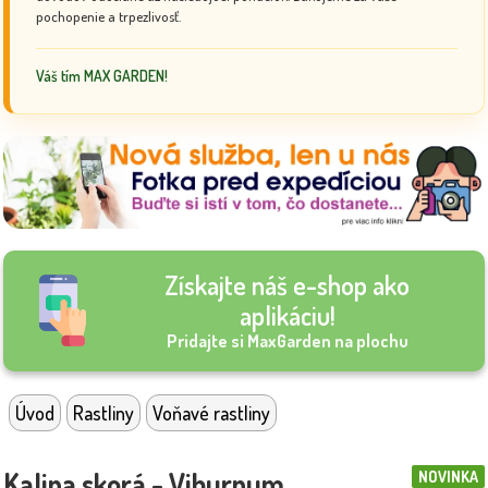
pochopenie a trpezlivosť.
Váš tím MAX GARDEN!
Získajte náš e-shop ako
aplikáciu!
Pridajte si MaxGarden na plochu
Úvod
Rastliny
Voňavé rastliny
Kalina skorá - Viburnum
NOVINKA