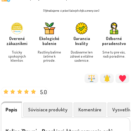
(Vyhradzujeme si právo tlačových chýb a zmeny cien)
Overené
Ekologické
Garancia
Odborné
zákazníkmi
balenie
kvality
poradenstvo
Tisícky
Rastliny balíme
Dodávame len
Sme tu pre vás,
spokojných
šetrne k
zdravé a vitálne
radi poradíme.
klientov.
prírode.
sadenice.
5.0
Popis
Súvisiace produkty
Komentáre
Vysvetli