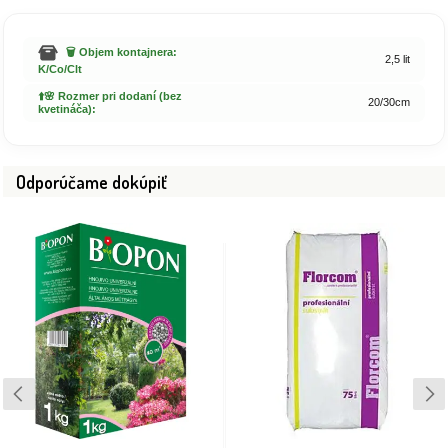
🗑️ Objem kontajnera:
2,5 lit
K/Co/Clt
⬆️🌸 Rozmer pri dodaní (bez
20/30cm
kvetináča):
Odporúčame dokúpiť