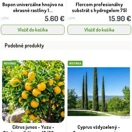
Bopon univerzálne hnojivo na
Florcom profesionálny
okrasné rastliny 1...
substrát s hydrogelom 75l
5.60 €
15.90 €
s DPH
s DPH
Vložiť do košíka
Vložiť do košíka
Podobné produkty
NOVINKA
NOVINKA
Citrus junos - Yuzu -
Cyprus vždyzelený -