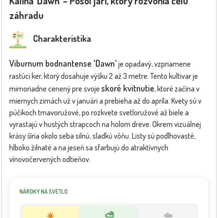
Kalina 'Dawn' – Posol jari, ktorý rozvonia celú
záhradu
Charakteristika
Viburnum bodnantense 'Dawn'
je opadavý, vzpriamene
rastúci ker, ktorý dosahuje výšku 2 až 3 metre. Tento kultivar je
skoré kvitnutie
mimoriadne cenený pre svoje
, ktoré začína v
miernych zimách už v januári a prebieha až do apríla. Kvety sú v
púčikoch tmavoružové, po rozkvete svetloružové až biele a
vyrastajú v hustých strapcoch na holom dreve. Okrem vizuálnej
krásy šíria okolo seba silnú, sladkú vôňu. Listy sú podlhovasté,
hlboko žilnaté a na jeseň sa sfarbujú do atraktívnych
vínovočervených odtieňov.
NÁROKY NA SVETLO
☀️
⛅
☁️