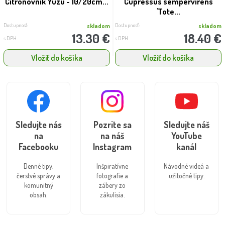
Citrónovník Yuzu - 10/20cm...
Cupressus sempervirens
'Tote...
Dostupnosť:
Dostupnosť:
skladom
skladom
13.30 €
18.40 €
s DPH
s DPH
Vložiť do košíka
Vložiť do košíka
Sledujte nás
Pozrite sa
Sledujte náš
na
na náš
YouTube
Facebooku
Instagram
kanál
Denné tipy,
Inšpiratívne
Návodné videá a
čerstvé správy a
fotografie a
užitočné tipy.
komunitný
zábery zo
obsah.
zákulisia.