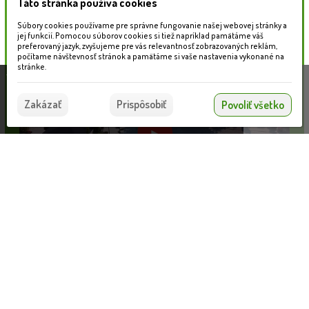
Táto stránka používa cookies
Naše záhradné centrum
Súbory cookies používame pre správne fungovanie našej webovej stránky a
jej funkcií. Pomocou súborov cookies si tiež napríklad pamätáme váš
preferovaný jazyk, zvyšujeme pre vás relevantnosť zobrazovaných reklám,
počítame návštevnosť stránok a pamätáme si vaše nastavenia vykonané na
stránke.
Táto stránka používa súbory cookies, ktoré nám
pomáhajú poskytovať služby. Používaním našich
Súhlasím
Zakázať
Prispôsobiť
Povoliť všetko
služieb vyjadrujete súhlas s používaním súborov
cookies.
Viac informácií nájdete tu.
Informácie pre zákazníkov
Nahrávam...
VLOŽIŤ DO KOŠÍKA
Blog
Obchodné podmienky
Ochrana osobných údajov
Platobné možnosti
Cenník dopravy