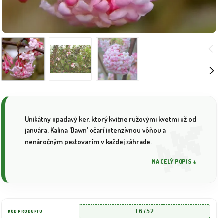
Unikátny opadavý ker, ktorý kvitne ružovými kvetmi už od
januára. Kalina 'Dawn' očarí intenzívnou vôňou a
nenáročným pestovaním v každej záhrade.
NA CELÝ POPIS ↓
16752
KÓD PRODUKTU