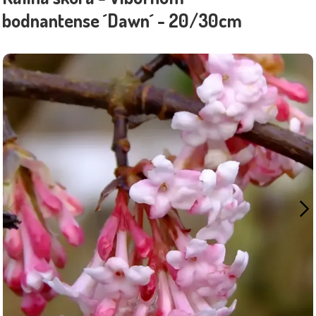
bodnantense ´Dawn´ - 20/30cm