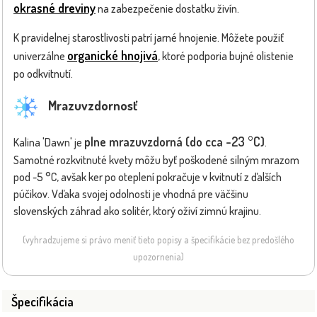
okrasné dreviny
na zabezpečenie dostatku živín.
K pravidelnej starostlivosti patrí jarné hnojenie. Môžete použiť
organické hnojivá
univerzálne
, ktoré podporia bujné olistenie
po odkvitnutí.
Mrazuvzdornosť
plne mrazuvzdorná (do cca -23 °C)
Kalina 'Dawn' je
.
Samotné rozkvitnuté kvety môžu byť poškodené silným mrazom
pod -5 °C, avšak ker po oteplení pokračuje v kvitnutí z ďalších
púčikov. Vďaka svojej odolnosti je vhodná pre väčšinu
slovenských záhrad ako solitér, ktorý oživí zimnú krajinu.
(vyhradzujeme si právo meniť tieto popisy a špecifikácie bez predošlého
upozornenia)
Špecifikácia