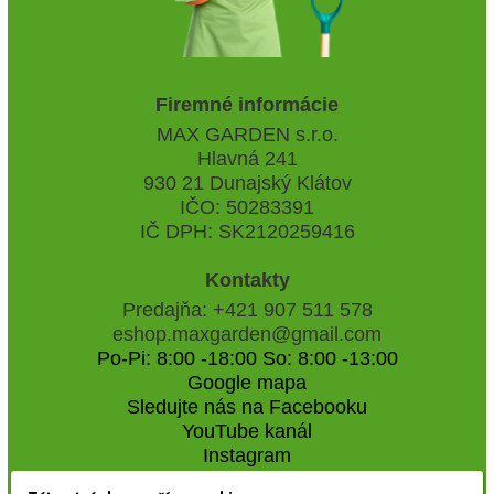
Firemné informácie
MAX GARDEN s.r.o.
Hlavná 241
930 21 Dunajský Klátov
IČO: 50283391
IČ DPH: SK2120259416
Kontakty
Predajňa: +421 907 511 578
eshop.maxgarden@gmail.com
Po-Pi: 8:00 -18:00 So: 8:00 -13:00
Google mapa
Sledujte nás na Facebooku
YouTube kanál
Instagram