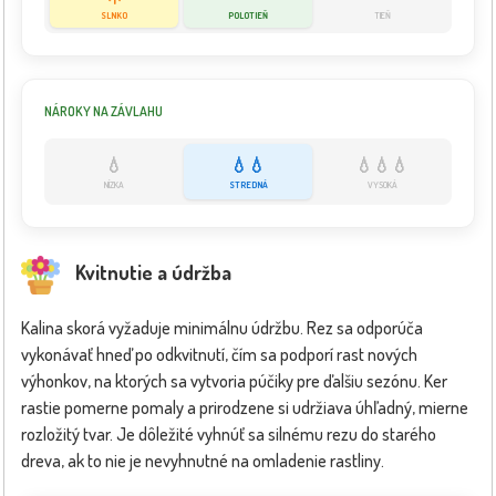
SLNKO
POLOTIEŇ
TIEŇ
NÁROKY NA ZÁVLAHU
💧
💧💧
💧💧💧
NÍZKA
STREDNÁ
VYSOKÁ
Kvitnutie a údržba
Kalina skorá vyžaduje minimálnu údržbu. Rez sa odporúča
vykonávať hneď po odkvitnutí, čím sa podporí rast nových
výhonkov, na ktorých sa vytvoria púčiky pre ďalšiu sezónu. Ker
rastie pomerne pomaly a prirodzene si udržiava úhľadný, mierne
rozložitý tvar. Je dôležité vyhnúť sa silnému rezu do starého
dreva, ak to nie je nevyhnutné na omladenie rastliny.