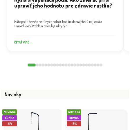
upraviť jeho hodnotu pre zdravie rastlín?
Máte pocit, že vaše rastliny chradnú, hoci im doprajete tú najlepšiu
starostlivosť? Problém môže byť ukrytý hl...
ČÍTAŤ VIAC →
Novinky
NOVINKA
NOVINKA
BOMBA
BOMBA
-6%
-2%