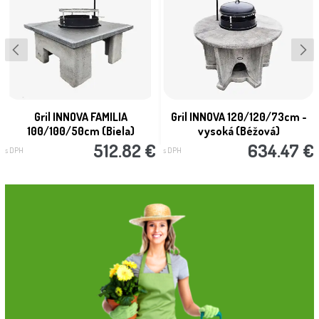
Gril INNOVA FAMILIA
Gril INNOVA 120/120/73cm -
100/100/50cm (Biela)
vysoká (Béžová)
512.82 €
634.47 €
s DPH
s DPH