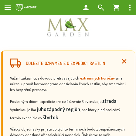
DÔLEŽITÉ OZNÁMENIE O EXPEDÍCII RASTLÍN
Vážení zákazníci, z dôvodu pretrvávajúcich
extrémnych horúčav
sme
nútení upraviť harmonogram odosielania živých rastlín, aby sme zaistili
ich bezpečnú prepravu.
streda
Posledným dňom expedície pre celé územie Slovenska je
.
juhozápadný región
Výnimkou je iba
, pre ktorý platí posledný
štvrtok
termín expedície vo
.
Všetky objednávky prijaté po týchto termínoch budú z bezpečnostných
dôvodov odoslané až nasledujúci pondelok. Ďakujeme za vaše