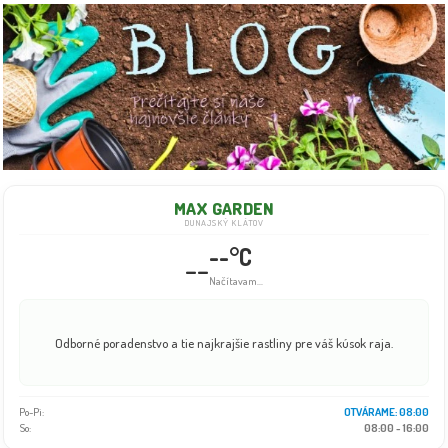
MAX GARDEN
DUNAJSKÝ KLÁTOV
--°C
--
Načítavam...
Odborné poradenstvo a tie najkrajšie rastliny pre váš kúsok raja.
Po-Pi:
08:00 - 18:00
So:
08:00 - 16:00