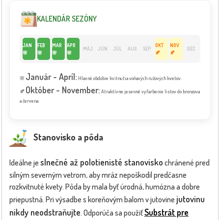
KALENDÁR SEZÓNY
JAN
FEB
MAR
APR
OKT
NOV
MÁJ
JÚN
JÚL
AUG
SEP
DEC
🌸
🌸
🌸
🌸
🍂
🍂
Január - Apríl:
🌸
Hlavné obdobie kvitnutia voňavých ružových kvetov.
Október - November:
🍂
Atraktívne jesenné vyfarbenie listov do bronzova
a červena.
Stanovisko a pôda
slnečné až polotienisté stanovisko
Ideálne je
chránené pred
silným severným vetrom, aby mráz nepoškodil predčasne
rozkvitnuté kvety. Pôda by mala byť úrodná, humózna a dobre
jutovinu
priepustná. Pri výsadbe s koreňovým balom v jutovine
nikdy neodstraňujte
Substrát pre
. Odporúča sa použiť