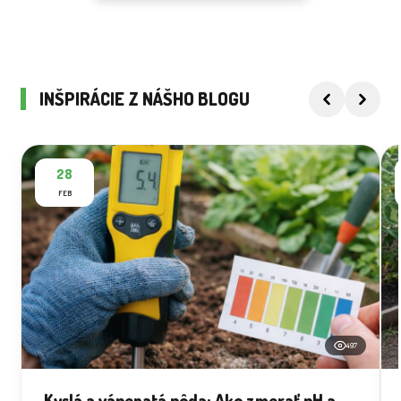
INŠPIRÁCIE Z NÁŠHO BLOGU
28
FEB
497
Kyslá a vápenatá pôda: Ako zmerať pH a