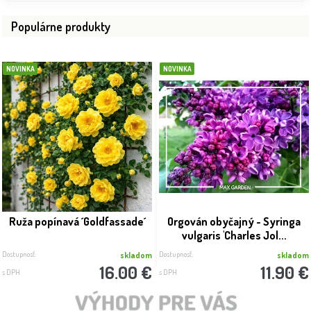
Populárne produkty
NOVINKA
NOVINKA
Ruža popínavá ´Goldfassade´
Orgován obyčajný - Syringa
vulgaris 'Charles Jol...
Dostupnosť:
Dostupnosť:
skladom
skladom
16.00 €
11.90 €
s DPH
s DPH