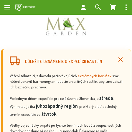
DÔLEŽITÉ OZNÁMENIE O EXPEDÍCII RASTLÍN
Vážení zákazníci, z dôvodu pretrvávajúcich
extrémnych horúčav
sme
nútení upraviť harmonogram odosielania živých rastlín, aby sme zaistili
ich bezpečnú prepravu.
streda
Posledným dňom expedície pre celé územie Slovenska je
.
juhozápadný región
Výnimkou je iba
, pre ktorý platí posledný
štvrtok
termín expedície vo
.
Všetky objednávky prijaté po týchto termínoch budú z bezpečnostných
dôvodov odoslané až nasledujúci pondelok. Ďakujeme za vaše