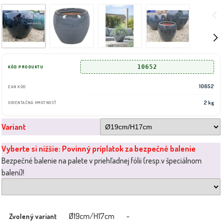
10652
KÓD PRODUKTU
10652
EAN KÓD
2 kg
ORIENTAČNÁ HMOTNOSŤ
Variant
Vyberte si nižšie: Povinný príplatok za bezpečné balenie
Bezpečné balenie na palete v priehľadnej fólii (resp.v špeciálnom
balení)!
Ø19cm/H17cm
-
Zvolený variant