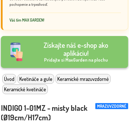
pochopenie a trpezlivosť.
Váš tím MAX GARDEN!
Získajte náš e-shop ako
aplikáciu!
Pridajte si MaxGarden na plochu
Úvod
Kvetináče a gule
Keramické mrazuvzdorné
Keramické kvetináče
INDIGO 1-01MZ - misty black
MRAZUVZDORNÉ
(Ø19cm/H17cm)