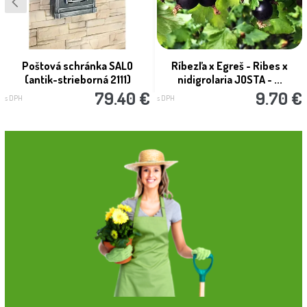
Poštová schránka SALO
Ríbezľa x Egreš - Ribes x
(antik-strieborná 2111)
nidigrolaria JOSTA - ...
79.40 €
9.70 €
s DPH
s DPH