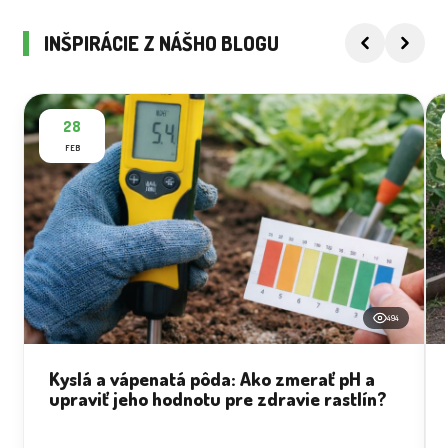
INŠPIRÁCIE Z NÁŠHO BLOGU
28
FEB
494
Kyslá a vápenatá pôda: Ako zmerať pH a
upraviť jeho hodnotu pre zdravie rastlín?