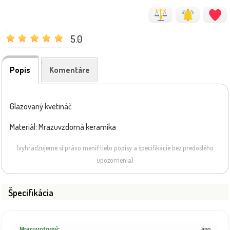
5.0
Popis
Komentáre
Glazovaný kvetináč
Materiál: Mrazuvzdorná keramika
(vyhradzujeme si právo meniť tieto popisy a špecifikácie bez predošlého
upozornenia)
Špecifikácia
Mrazuvzdorný:
áno