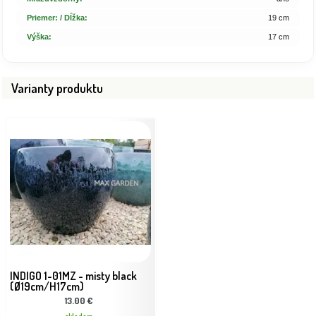
Priemer: / Dĺžka:
19 cm
Výška:
17 cm
Varianty produktu
INDIGO 1-01MZ - misty black
(Ø19cm/H17cm)
13.00 €
skladom