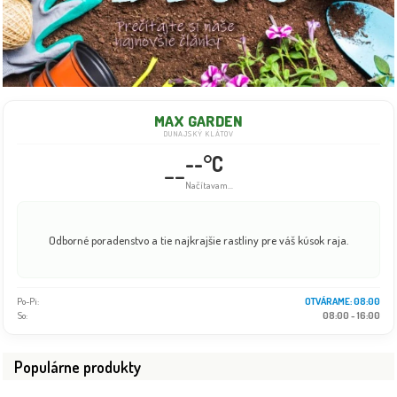
MAX GARDEN
DUNAJSKÝ KLÁTOV
--°C
--
Načítavam...
Odborné poradenstvo a tie najkrajšie rastliny pre váš kúsok raja.
Po-Pi:
OTVÁRAME: 08:00
So:
08:00 - 16:00
Populárne produkty