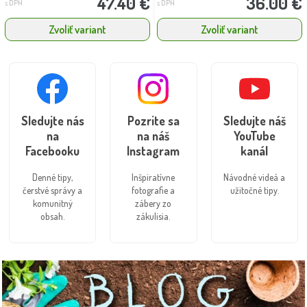
47.40 €
36.00 €
s DPH
s DPH
Zvoliť variant
Zvoliť variant
Sledujte nás
Pozrite sa
Sledujte náš
na
na náš
YouTube
Facebooku
Instagram
kanál
Denné tipy,
Inšpiratívne
Návodné videá a
čerstvé správy a
fotografie a
užitočné tipy.
komunitný
zábery zo
obsah.
zákulisia.