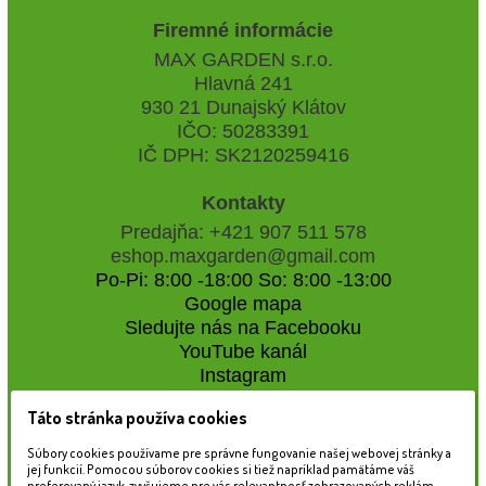
Firemné informácie
MAX GARDEN s.r.o.
Hlavná 241
930 21 Dunajský Klátov
IČO: 50283391
IČ DPH: SK2120259416
Kontakty
Predajňa: +421 907 511 578
eshop.maxgarden@gmail.com
Po-Pi: 8:00 -18:00 So: 8:00 -13:00
Google mapa
Sledujte nás na Facebooku
YouTube kanál
Instagram
Táto stránka používa cookies
Naše záhradné centrum
Súbory cookies používame pre správne fungovanie našej webovej stránky a
jej funkcií. Pomocou súborov cookies si tiež napríklad pamätáme váš
preferovaný jazyk, zvyšujeme pre vás relevantnosť zobrazovaných reklám,