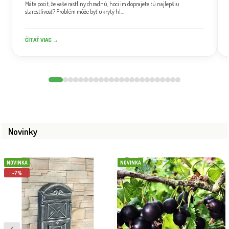
Máte pocit, že vaše rastliny chradnú, hoci im doprajete tú najlepšiu
starostlivosť? Problém môže byť ukrytý hl...
ČÍTAŤ VIAC →
Novinky
NOVINKA
NOVINKA
-7%