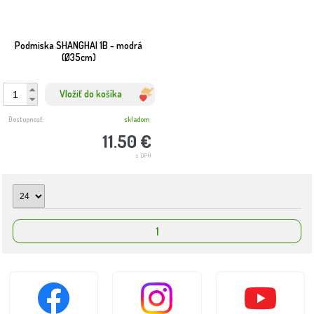
Podmiska SHANGHAI 1B - modrá
(Ø35cm)
Vložiť do košíka
Dostupnosť:
skladom
11.50 €
s DPH
1