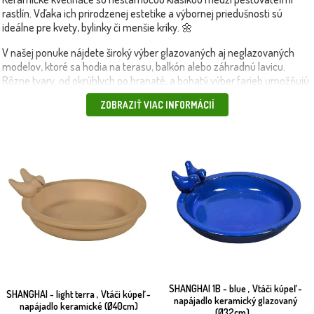
rastlín. Vďaka ich prirodzenej estetike a výbornej priedušnosti sú
ideálne pre kvety, bylinky či menšie kríky. 🌼
V našej ponuke nájdete široký výber glazovaných aj neglazovaných
modelov, ktoré sa hodia na terasu, balkón alebo záhradnú lavicu.
Rôzne tvary, od okrúhlych po hranaté, a bohatý výber farieb umožňujú
dokonalé zladiť kvetináče s vaším štýlom.
ZOBRAZIŤ VIAC INFORMÁCIÍ
Keramické kvetináče sú skvelou voľbou pre rastliny, ktoré vyžadujú
stabilné prostredie a pravidelné odvádzanie vlhkosti. V kombinácii s
plastovými
alebo
betónovými kvetináčmi
vytvárajú vyvážený vizuálny
efekt vo vašej záhrade.
💡 Tip: Použite keramický kvetináč na pestovanie aromatických
byliniek ako bazalka či tymian priamo na kuchynskom okne alebo
terase.
📦 Produkty doručíme rýchlo a bezpečne – vlastnou dopravou alebo
kuriérom.
SHANGHAI 1B - blue , Vtáči kúpeľ -
SHANGHAI - light terra , Vtáči kúpeľ -
napájadlo keramický glazovaný
napájadlo keramické (Ø40cm)
(Ø32cm)...