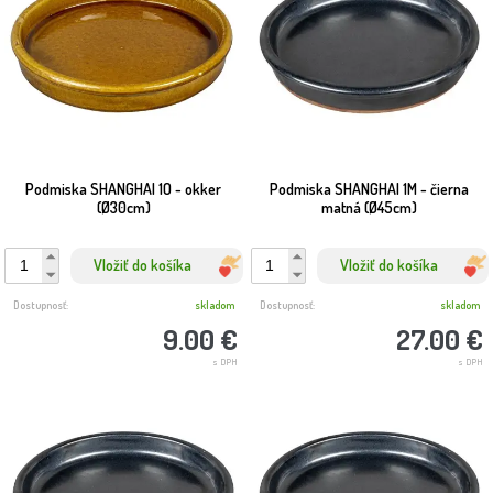
Podmiska SHANGHAI 1O - okker
Podmiska SHANGHAI 1M - čierna
(Ø30cm)
matná (Ø45cm)
Vložiť do košíka
Vložiť do košíka
Dostupnosť:
skladom
Dostupnosť:
skladom
9.00 €
27.00 €
s DPH
s DPH