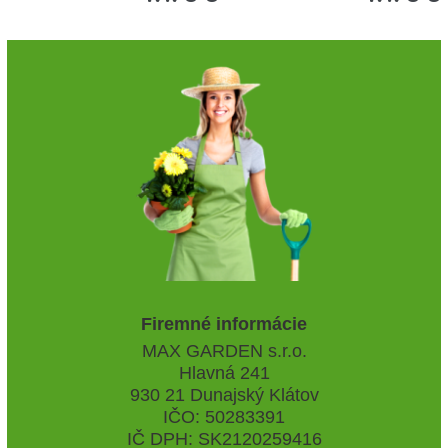
Firemné informácie
MAX GARDEN s.r.o.
Hlavná 241
930 21 Dunajský Klátov
IČO: 50283391
IČ DPH: SK2120259416