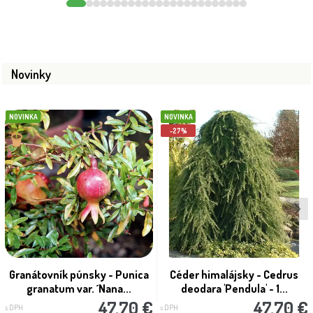
Novinky
NOVINKA
NOVINKA
-27%
Granátovník púnsky - Punica
Céder himalájsky - Cedrus
granatum var. ´Nana...
deodara 'Pendula' - 1...
47.70 €
47.70 €
s DPH
s DPH