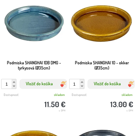
Podmiska SHANGHAI 1DB DMG -
Podmiska SHANGHAI 1O - okker
tyrkysová (Ø35cm)
(Ø35cm)
Vložiť do košíka
Vložiť do košíka
Dostupnosť:
skladom
Dostupnosť:
skladom
11.50 €
13.00 €
s DPH
s DPH