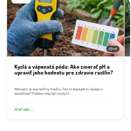
498
Kyslá a vápenatá pôda: Ako zmerať pH a
upraviť jeho hodnotu pre zdravie rastlín?
Máte pocit, že vaše rastliny chradnú, hoci im doprajete tú najlepšiu
starostlivosť? Problém môže byť ukrytý hl...
ČÍTAŤ VIAC →