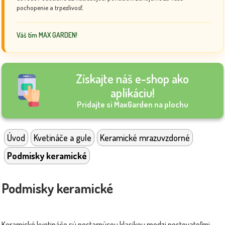
pochopenie a trpezlivosť.
Váš tím MAX GARDEN!
Získajte náš e-shop ako
aplikáciu!
Pridajte si MaxGarden na plochu
Úvod
Kvetináče a gule
Keramické mrazuvzdorné
Podmisky keramické
Podmisky keramické
Keramické kvetináče sú nestarnúcou klasikou medzi pestovateľmi