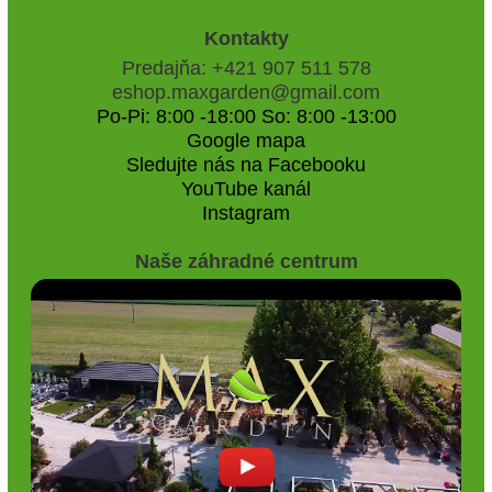
Kontakty
Predajňa: +421 907 511 578
eshop.maxgarden@gmail.com
Po-Pi: 8:00 -18:00 So: 8:00 -13:00
Google mapa
Sledujte nás na Facebooku
YouTube kanál
Instagram
Naše záhradné centrum