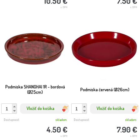
10.50 €
7.50 €
s DPH
s DPH
Podmiska SHANGHAI 1R - bordová
Podmiska červená (Ø26cm)
(Ø25cm)
Vložiť do košíka
Vložiť do košíka
Dostupnosť:
skladom
Dostupnosť:
skladom
4.50 €
7.90 €
s DPH
s DPH