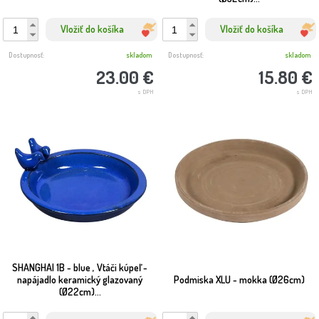
Vložiť do košíka
Vložiť do košíka
Dostupnosť:
skladom
Dostupnosť:
skladom
23.00 €
15.80 €
s DPH
s DPH
SHANGHAI 1B - blue , Vtáči kúpeľ -
napájadlo keramický glazovaný
Podmiska XLU - mokka (Ø26cm)
(Ø22cm)...