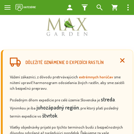
DÔLEŽITÉ OZNÁMENIE O EXPEDÍCII RASTLÍN
Vážení zákazníci, z dôvodu pretrvávajúcich
extrémnych horúčav
sme
nútení upraviť harmonogram odosielania živých rastlín, aby sme zaistili
ich bezpečnú prepravu.
streda
Posledným dňom expedície pre celé územie Slovenska je
.
juhozápadný región
Výnimkou je iba
, pre ktorý platí posledný
štvrtok
termín expedície vo
.
Všetky objednávky prijaté po týchto termínoch budú z bezpečnostných
dôvodov odoslané až nasledujúci pondelok. Ďakujeme za vaše