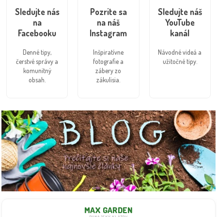
Sledujte nás
Pozrite sa
Sledujte náš
na
na náš
YouTube
Facebooku
Instagram
kanál
Denné tipy,
Inšpiratívne
Návodné videá a
čerstvé správy a
fotografie a
užitočné tipy.
komunitný
zábery zo
obsah.
zákulisia.
MAX GARDEN
DUNAJSKÝ KLÁTOV