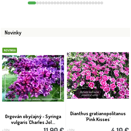
Novinky
NOVINKA
Dianthus gratianopolitanus
Orgován obyčajný - Syringa
'Pink Kisses'
vulgaris 'Charles Jol...
11.90 €
4.10 €
s DPH
s DPH