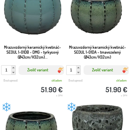
Mrazuvzdorný keramický kvetináč-
Mrazuvzdorný keramický kvetináč-
SEOUL 1-01DB - DMG - tyrkysový
SEOUL 1-01DA - tmavozelený
(Ø43cm/H32cm)...
(Ø43cm/H32cm)
Zvoliť variant
Zvoliť variant
Dostupnosť:
skladom
Dostupnosť:
skladom
51.90 €
51.90 €
s DPH
s DPH