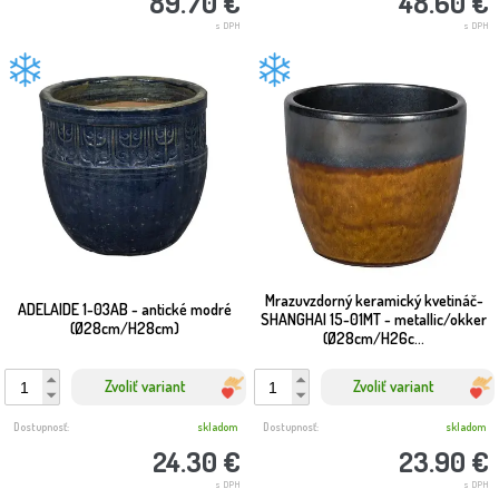
89.70 €
48.60 €
s DPH
s DPH
Mrazuvzdorný keramický kvetináč-
ADELAIDE 1-03AB - antické modré
SHANGHAI 15-01MT - metallic/okker
(Ø28cm/H28cm)
(Ø28cm/H26c...
Zvoliť variant
Zvoliť variant
Dostupnosť:
skladom
Dostupnosť:
skladom
24.30 €
23.90 €
s DPH
s DPH