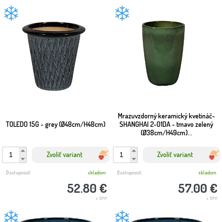
Mrazuvzdorný keramický kvetináč-
TOLEDO 15G - grey (Ø48cm/H48cm)
SHANGHAI 2-01DA - tmavo zelený
(Ø38cm/H49cm)...
Zvoliť variant
Zvoliť variant
Dostupnosť:
skladom
Dostupnosť:
skladom
52.80 €
57.00 €
s DPH
s DPH