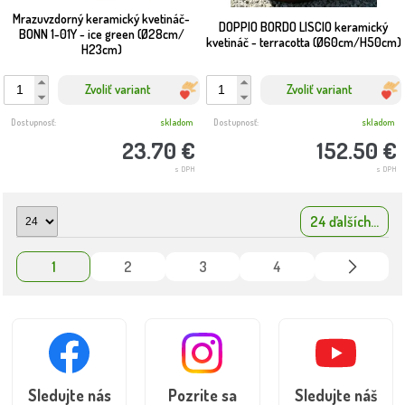
Mrazuvzdorný keramický kvetináč-
DOPPIO BORDO LISCIO keramický
BONN 1-01Y - ice green (Ø28cm/
kvetináč - terracotta (Ø60cm/H50cm)
H23cm)
Zvoliť variant
Zvoliť variant
Dostupnosť:
skladom
Dostupnosť:
skladom
23.70 €
152.50 €
s DPH
s DPH
24 ďalších...
1
2
3
4
Sledujte nás
Pozrite sa
Sledujte náš