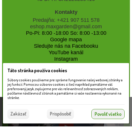
Kontakty
Predajňa: +421 907 511 578
eshop.maxgarden@gmail.com
Po-Pi: 8:00 -18:00 So: 8:00 -13:00
Google mapa
Sledujte nás na Facebooku
YouTube kanál
Instagram
Táto stránka používa cookies
Naše záhradné centrum
Súbory cookies používame pre správne fungovanie našej webovej stránky a
jej funkcií. Pomocou súborov cookies si tiež napríklad pamätáme váš
preferovaný jazyk, zvyšujeme pre vás relevantnosť zobrazovaných reklám,
počítame návštevnosť stránok a pamätáme si vaše nastavenia vykonané na
stránke.
Táto stránka používa súbory cookies, ktoré nám
pomáhajú poskytovať služby. Používaním našich
Súhlasím
Zakázať
Prispôsobiť
Povoliť všetko
služieb vyjadrujete súhlas s používaním súborov
cookies.
Viac informácií nájdete tu.