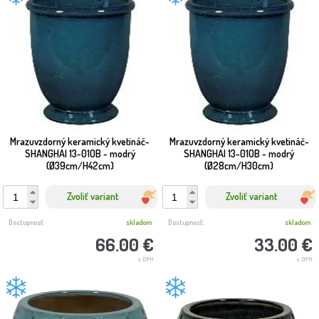
Mrazuvzdorný keramický kvetináč-
Mrazuvzdorný keramický kvetináč-
SHANGHAI 13-01OB - modrý
SHANGHAI 13-01OB - modrý
(Ø39cm/H42cm)
(Ø28cm/H30cm)
Zvoliť variant
Zvoliť variant
Dostupnosť:
skladom
Dostupnosť:
skladom
66.00 €
33.00 €
s DPH
s DPH