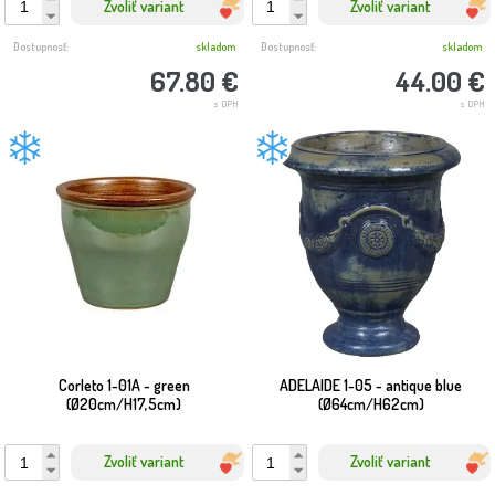
Zvoliť variant
Zvoliť variant
Dostupnosť:
skladom
Dostupnosť:
skladom
67.80 €
44.00 €
s DPH
s DPH
Corleto 1-01A - green
ADELAIDE 1-05 - antique blue
(Ø20cm/H17,5cm)
(Ø64cm/H62cm)
Zvoliť variant
Zvoliť variant