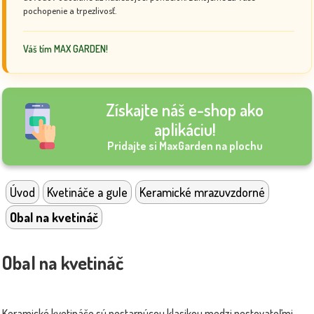
pochopenie a trpezlivosť.
Váš tím MAX GARDEN!
Získajte náš e-shop ako
aplikáciu!
Pridajte si MaxGarden na plochu
Úvod
Kvetináče a gule
Keramické mrazuvzdorné
Obal na kvetináč
Obal na kvetináč
Keramické kvetináče sú nestarnúcou klasikou medzi pestovateľmi