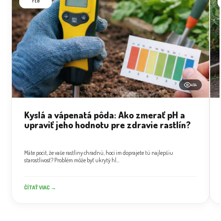
FEB
494
Kyslá a vápenatá pôda: Ako zmerať pH a
upraviť jeho hodnotu pre zdravie rastlín?
Máte pocit, že vaše rastliny chradnú, hoci im doprajete tú najlepšiu
starostlivosť? Problém môže byť ukrytý hl...
ČÍTAŤ VIAC →