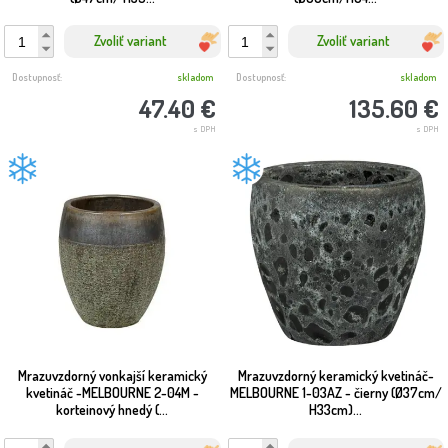
Zvoliť variant
Zvoliť variant
Dostupnosť:
skladom
Dostupnosť:
skladom
47.40 €
135.60 €
s DPH
s DPH
Mrazuvzdorný vonkajší keramický
Mrazuvzdorný keramický kvetináč-
kvetináč -MELBOURNE 2-04M -
MELBOURNE 1-03AZ - čierny (Ø37cm/
korteinový hnedý (...
H33cm)...