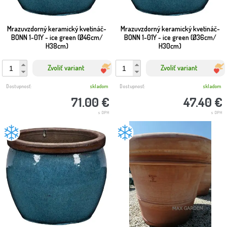
Mrazuvzdorný keramický kvetináč-
Mrazuvzdorný keramický kvetináč-
BONN 1-01Y - ice green (Ø46cm/
BONN 1-01Y - ice green (Ø36cm/
H38cm)
H30cm)
Zvoliť variant
Zvoliť variant
Dostupnosť:
skladom
Dostupnosť:
skladom
71.00 €
47.40 €
s DPH
s DPH