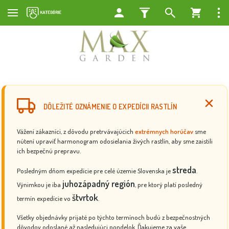
DÔLEŽITÉ OZNÁMENIE O EXPEDÍCII RASTLÍN
Vážení zákazníci, z dôvodu pretrvávajúcich
extrémnych horúčav
sme
nútení upraviť harmonogram odosielania živých rastlín, aby sme zaistili
ich bezpečnú prepravu.
streda
Posledným dňom expedície pre celé územie Slovenska je
.
juhozápadný región
Výnimkou je iba
, pre ktorý platí posledný
štvrtok
termín expedície vo
.
Všetky objednávky prijaté po týchto termínoch budú z bezpečnostných
dôvodov odoslané až nasledujúci pondelok. Ďakujeme za vaše