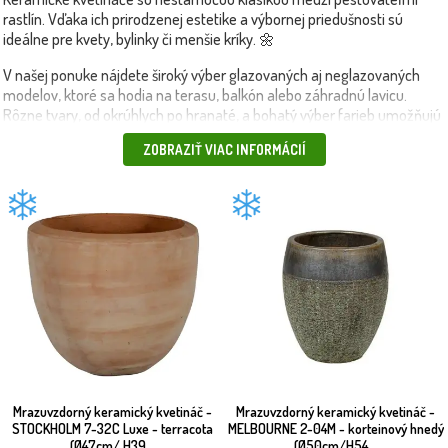
rastlín. Vďaka ich prirodzenej estetike a výbornej priedušnosti sú
ideálne pre kvety, bylinky či menšie kríky. 🌼
V našej ponuke nájdete široký výber glazovaných aj neglazovaných
modelov, ktoré sa hodia na terasu, balkón alebo záhradnú lavicu.
Rôzne tvary, od okrúhlych po hranaté, a bohatý výber farieb umožňujú
dokonalé zladiť kvetináče s vaším štýlom.
ZOBRAZIŤ VIAC INFORMÁCIÍ
Keramické kvetináče sú skvelou voľbou pre rastliny, ktoré vyžadujú
stabilné prostredie a pravidelné odvádzanie vlhkosti. V kombinácii s
plastovými
alebo
betónovými kvetináčmi
vytvárajú vyvážený vizuálny
efekt vo vašej záhrade.
💡 Tip: Použite keramický kvetináč na pestovanie aromatických
byliniek ako bazalka či tymian priamo na kuchynskom okne alebo
terase.
📦 Produkty doručíme rýchlo a bezpečne – vlastnou dopravou alebo
kuriérom.
Mrazuvzdorný keramický kvetináč -
Mrazuvzdorný keramický kvetináč -
STOCKHOLM 7-32C Luxe - terracota
MELBOURNE 2-04M - korteinový hnedý
(Ø47cm/ H39...
(Ø50cm/H54...