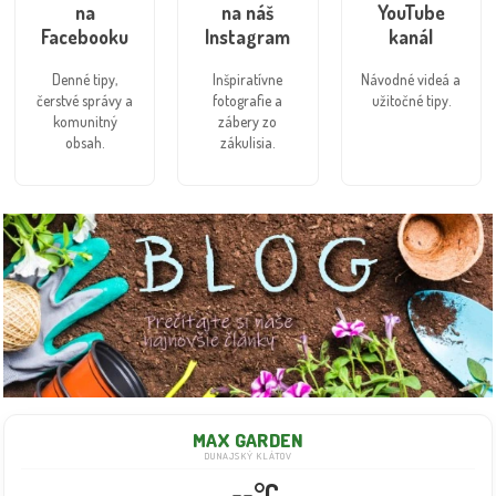
na
na náš
YouTube
Facebooku
Instagram
kanál
Denné tipy,
Inšpiratívne
Návodné videá a
čerstvé správy a
fotografie a
užitočné tipy.
komunitný
zábery zo
obsah.
zákulisia.
MAX GARDEN
DUNAJSKÝ KLÁTOV
--°C