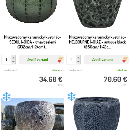
Mrazuvzdorný keramický kvetináč-
Mrazuvzdorný keramický kvetináč-
SEOUL 1-01DA - tmavozelený
MELBOURNE 1-01AZ - antique black
(Ø32cm/H24cm)...
(Ø50cm/ H42c...
Zvoliť variant
Zvoliť variant
Dostupnosť:
skladom
Dostupnosť:
skladom
34.60 €
70.60 €
s DPH
s DPH