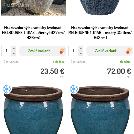
Mrazuvzdorný keramický kvetináč-
Mrazuvzdorný keramický kvetináč-
MELBOURNE 1-01AZ - čierny (Ø27cm/
MELBOURNE 1-01AB - modrý (Ø50cm/
H26cm)
H42cm)
Zvoliť variant
Zvoliť variant
Dostupnosť:
skladom
Dostupnosť:
skladom
23.50 €
72.00 €
s DPH
s DPH