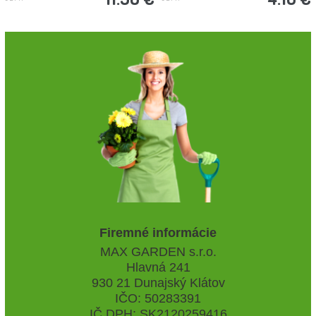
Firemné informácie
MAX GARDEN s.r.o.
Hlavná 241
930 21 Dunajský Klátov
IČO: 50283391
IČ DPH: SK2120259416