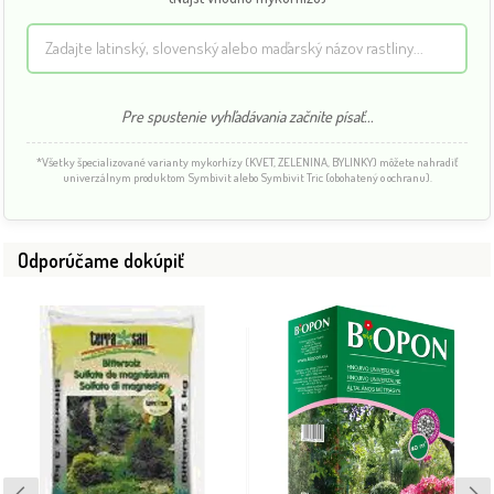
Pre spustenie vyhľadávania začnite písať...
*Všetky špecializované varianty mykorhízy (KVET, ZELENINA, BYLINKY) môžete nahradiť
univerzálnym produktom Symbivit alebo Symbivit Tric (obohatený o ochranu).
Odporúčame dokúpiť