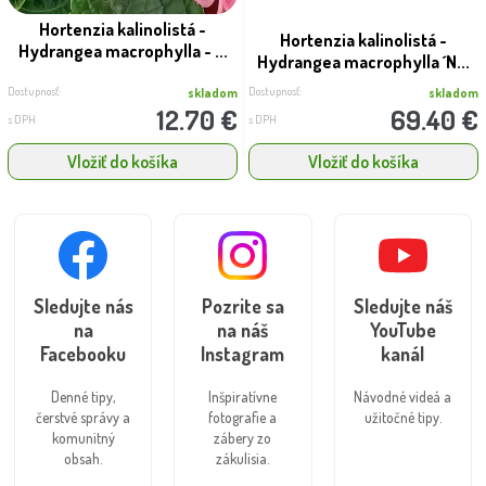
Hortenzia kalinolistá -
Hortenzia kalinolistá -
Hydrangea macrophylla - ...
Hydrangea macrophylla ´N...
Dostupnosť:
Dostupnosť:
skladom
skladom
12.70 €
69.40 €
s DPH
s DPH
Vložiť do košíka
Vložiť do košíka
Sledujte nás
Pozrite sa
Sledujte náš
na
na náš
YouTube
Facebooku
Instagram
kanál
Denné tipy,
Inšpiratívne
Návodné videá a
čerstvé správy a
fotografie a
užitočné tipy.
komunitný
zábery zo
obsah.
zákulisia.