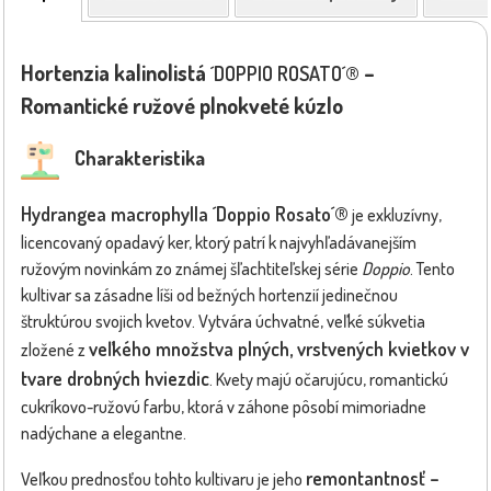
Hortenzia kalinolistá
–
´DOPPIO ROSATO´®
Romantické ružové plnokveté kúzlo
Charakteristika
Hydrangea macrophylla ´Doppio Rosato´®
je exkluzívny,
licencovaný opadavý ker, ktorý patrí k najvyhľadávanejším
ružovým novinkám zo známej šľachtiteľskej série
Doppio
. Tento
kultivar sa zásadne líši od bežných hortenzií jedinečnou
štruktúrou svojich kvetov. Vytvára úchvatné, veľké súkvetia
veľkého množstva plných, vrstvených kvietkov v
zložené z
tvare drobných hviezdic
. Kvety majú očarujúcu, romantickú
cukríkovo-ružovú farbu, ktorá v záhone pôsobí mimoriadne
nadýchane a elegantne.
remontantnosť –
Veľkou prednosťou tohto kultivaru je jeho