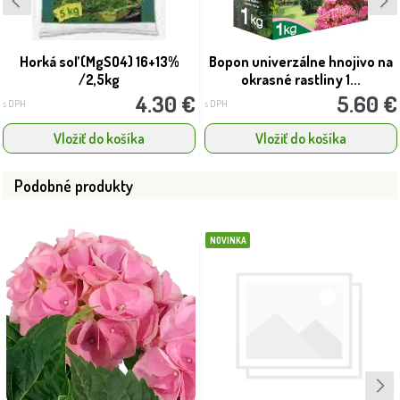
Horká soľ (MgSO4) 16+13%
Bopon univerzálne hnojivo na
/2,5kg
okrasné rastliny 1...
4.30 €
5.60 €
s DPH
s DPH
Vložiť do košíka
Vložiť do košíka
Podobné produkty
NOVINKA