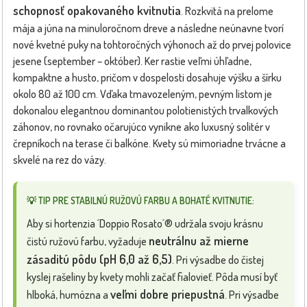
schopnosť opakovaného kvitnutia
. Rozkvitá na prelome
mája a júna na minuloročnom dreve a následne neúnavne tvorí
nové kvetné puky na tohtoročných výhonoch až do prvej polovice
jesene (september – október). Ker rastie veľmi úhľadne,
kompaktne a husto, pričom v dospelosti dosahuje výšku a šírku
okolo 80 až 100 cm. Vďaka tmavozeleným, pevným listom je
dokonalou elegantnou dominantou polotienistých trvalkových
záhonov, no rovnako očarujúco vynikne ako luxusný solitér v
črepníkoch na terase či balkóne. Kvety sú mimoriadne trvácne a
skvelé na rez do vázy.
💡 TIP PRE STABILNÚ RUŽOVÚ FARBU A BOHATÉ KVITNUTIE:
Aby si hortenzia ´Doppio Rosato´® udržala svoju krásnu
neutrálnu až mierne
čistú ružovú farbu, vyžaduje
zásaditú pôdu (pH 6,0 až 6,5)
. Pri výsadbe do čistej
kyslej rašeliny by kvety mohli začať fialovieť. Pôda musí byť
veľmi dobre priepustná
hlboká, humózna a
. Pri výsadbe