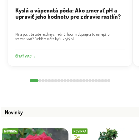
Kyslá a vápenatá pôda: Ako zmerať pH a
upraviť jeho hodnotu pre zdravie rastlín?
Máte pocit, že vaše rastliny chradnú, hoci im doprajete tú najlepšiu
starostlivosť? Problém môže byť ukrytý hl...
ČÍTAŤ VIAC →
Novinky
NOVINKA
NOVINKA