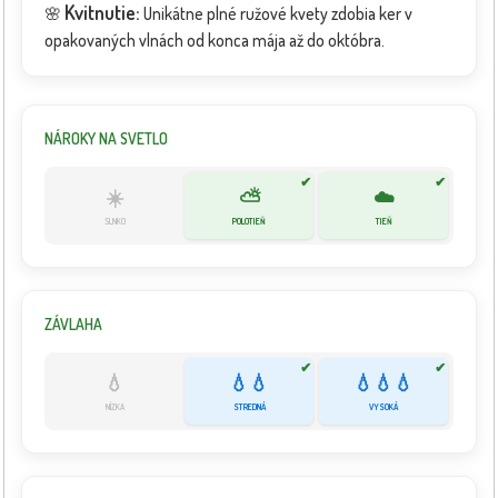
Kvitnutie:
🌸
Unikátne plné ružové kvety zdobia ker v
opakovaných vlnách od konca mája až do októbra.
NÁROKY NA SVETLO
✔
✔
☀️
⛅
☁️
SLNKO
POLOTIEŇ
TIEŇ
ZÁVLAHA
✔
✔
💧
💧💧
💧💧💧
NÍZKA
STREDNÁ
VYSOKÁ