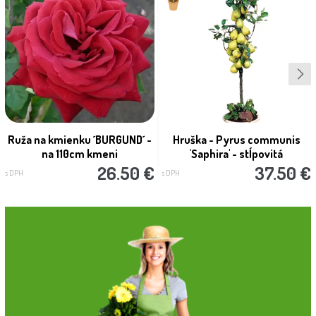
Ruža na kmienku ´BURGUND´ -
Hruška - Pyrus communis
na 110cm kmeni
'Saphira' - stĺpovitá
26.50 €
37.50 €
s DPH
s DPH