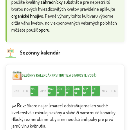
použite kvalitný
záhradnícky substrát
a pre nepretržitú
tvorbu nových hviezdicovitých kvetov pravidelne aplikujte
organické hnojivo
. Pevné výhony tohto kultivaru výborne
držia váhu kvetov, no v exponovaných veterných polohách
môžete použiť
oporu
.
Sezónny kalendár
SEZÓNNY KALENDÁR (KVITNUTIE A STAROSTLIVOSŤ)
MAR
MÁJ
JÚN
JÚL
AUG
SEP
OKT
JAN
FEB
APR
NOV
DEC
✂️
🌸
🌸
🌸
🌸
🌸
🌸
Rez:
✂️
Skoro na jar (marec) odstraňujeme len suché
kvetenstvá z minulej sezóny a slabé či namrznuté konáriky.
Hlboký rez nerobíme, aby sme neodstránili puky pre prvú
jarnú vlnu kvitnutia.