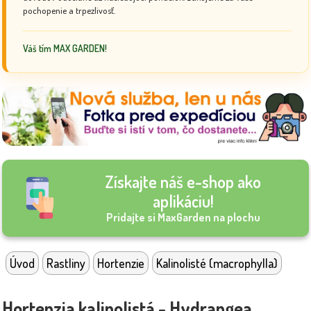
pochopenie a trpezlivosť.
Váš tím MAX GARDEN!
Získajte náš e-shop ako
aplikáciu!
Pridajte si MaxGarden na plochu
Úvod
Rastliny
Hortenzie
Kalinolisté (macrophylla)
Hortenzia kalinolistá - Hydrangea