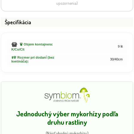
upozornenia)
Špecifikácia
🗑️ Objem kontajnera:
9 lit
K/Co/Clt
⬆️🌸 Rozmer pri dodaní (bez
30/40cm
kvetináča):
Jednoduchý výber mykorhízy podľa
druhu rastliny
(Nájsť vhodnú mykorhízu)