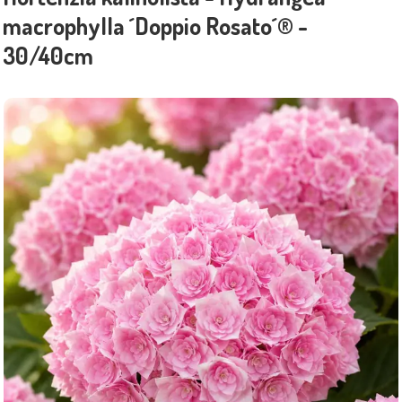
macrophylla ´Doppio Rosato´® -
30/40cm