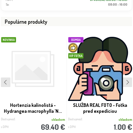
So:
08:00 - 16:00
Populárne produkty
NOVINKA
BOMBA
VIP FOTKA
Hortenzia kalinolistá -
SLUŽBA REAL FOTO - Fotka
Hydrangea macrophylla ´N...
pred expedíciou
Dostupnosť:
Dostupnosť:
skladom
skladom
69.40 €
1.00 €
s DPH
s DPH