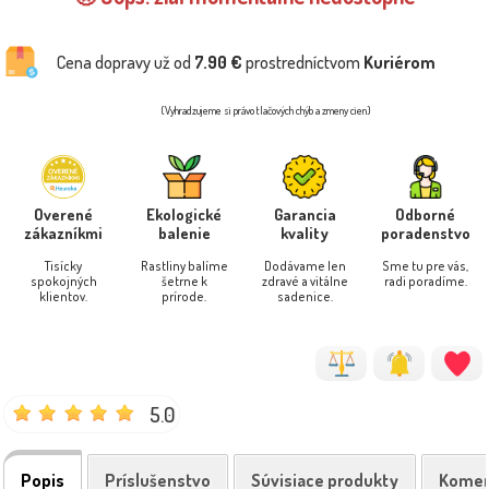
Cena dopravy už od
7.90 €
prostredníctvom
Kuriérom
(Vyhradzujeme si právo tlačových chýb a zmeny cien)
Overené
Ekologické
Garancia
Odborné
zákazníkmi
balenie
kvality
poradenstvo
Tisícky
Rastliny balíme
Dodávame len
Sme tu pre vás,
spokojných
šetrne k
zdravé a vitálne
radi poradíme.
klientov.
prírode.
sadenice.
5.0
Popis
Príslušenstvo
Súvisiace produkty
Komen