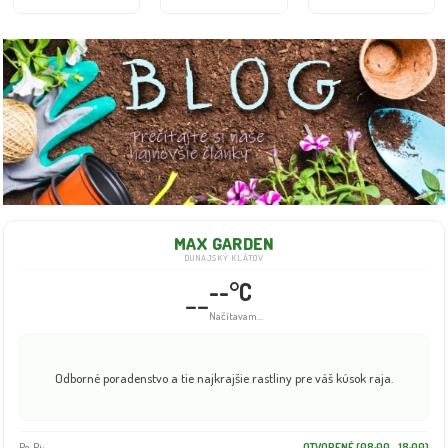
MAX GARDEN
DUNAJSKÝ KLÁTOV
--°C
--
Info dočasne nedostupné
Odborné poradenstvo a tie najkrajšie rastliny pre váš kúsok raja.
Po-Pi:
OTVORENÉ (08:00 - 18:00)