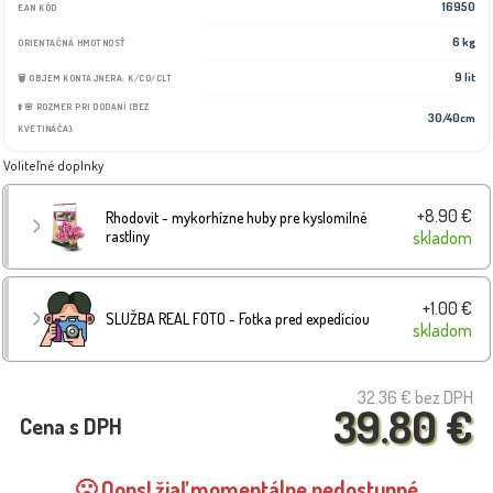
16950
EAN KÓD
6 kg
ORIENTAČNÁ HMOTNOSŤ
9 lit
🗑️ OBJEM KONTAJNERA: K/CO/CLT
⬆️🌸 ROZMER PRI DODANÍ (BEZ
30/40cm
KVETINÁČA):
Voliteľné doplnky
+8.90 €
Rhodovit - mykorhízne huby pre kyslomilné
rastliny
skladom
+1.00 €
SLUŽBA REAL FOTO - Fotka pred expedíciou
skladom
32.36 €
bez DPH
39.80 €
Cena s DPH
🙁 Oops! žiaľ momentálne nedostupné