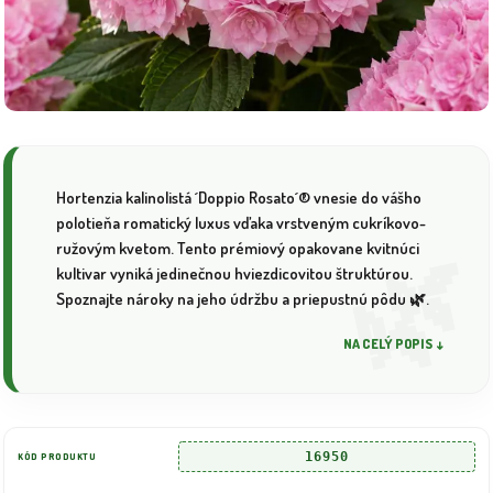
Hortenzia kalinolistá ´Doppio Rosato´® vnesie do vášho
polotieňa romatický luxus vďaka vrstveným cukríkovo-
ružovým kvetom. Tento prémiový opakovane kvitnúci
kultivar vyniká jedinečnou hviezdicovitou štruktúrou.
Spoznajte nároky na jeho údržbu a priepustnú pôdu 🌿.
NA CELÝ POPIS ↓
16950
KÓD PRODUKTU