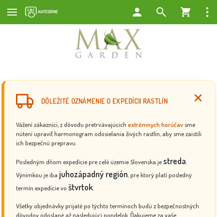
DÔLEŽITÉ OZNÁMENIE O EXPEDÍCII RASTLÍN
Vážení zákazníci, z dôvodu pretrvávajúcich
extrémnych horúčav
sme
nútení upraviť harmonogram odosielania živých rastlín, aby sme zaistili
ich bezpečnú prepravu.
streda
Posledným dňom expedície pre celé územie Slovenska je
.
juhozápadný región
Výnimkou je iba
, pre ktorý platí posledný
štvrtok
termín expedície vo
.
Všetky objednávky prijaté po týchto termínoch budú z bezpečnostných
dôvodov odoslané až nasledujúci pondelok. Ďakujeme za vaše