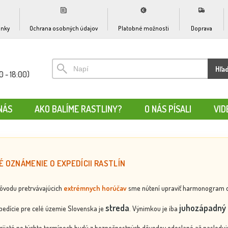
nky
Ochrana osobných údajov
Platobné možnosti
Doprava
Hľa
0 - 18:00)
NÁS
AKO BALÍME RASTLINY?
O NÁS PÍSALI
VID
É OZNÁMENIE O EXPEDÍCII RASTLÍN
dôvodu pretrvávajúcich
extrémnych horúčav
sme nútení upraviť harmonogram odos
streda
juhozápadný 
edície pre celé územie Slovenska je
. Výnimkou je iba
rijaté po týchto termínoch budú z bezpečnostných dôvodov odoslané až nasledujú