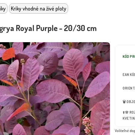
íky
Kríky vhodné na živé ploty
grya Royal Purple - 20/30 cm
KÓD P
EAN KÓ
ORIEN
🗑️ OB
⬆️🌸 R
KVETIN
Voliteľné do