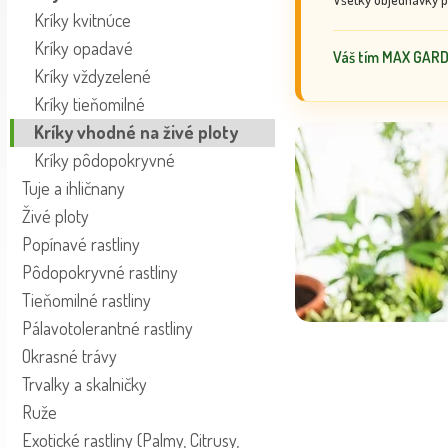
Kríky kvitnúce
Kríky opadavé
Váš tím MAX GAR
Kríky vždyzelené
Kríky tieňomilné
Kríky vhodné na živé ploty
Kríky pôdopokryvné
Tuje a ihličnany
Živé ploty
Popínavé rastliny
Pôdopokryvné rastliny
Tieňomilné rastliny
Pálavotolerantné rastliny
Okrasné trávy
Trvalky a skalničky
Ruže
Exotické rastliny (Palmy, Citrusy,