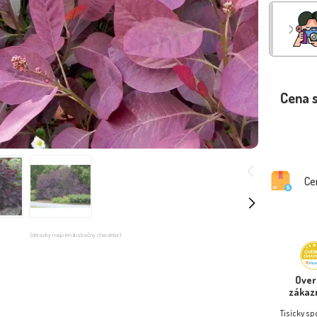
Cena 
Ce
(obrázky majú len ilustračný charakter)
Ove
zákaz
Tisícky s