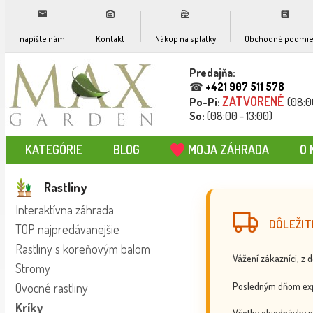
napíšte nám
Kontakt
Nákup na splátky
Obchodné podmie
Predajňa:
☎
+421 907 511 578
ZATVORENÉ
Po-Pi:
(08:0
So:
(08:00 - 13:00)
KATEGÓRIE
BLOG
MOJA ZÁHRADA
O 
Rastliny
Interaktívna záhrada
DÔLEŽIT
TOP najpredávanejšie
Rastliny s koreňovým balom
Vážení zákazníci, z 
Stromy
Posledným dňom exp
Ovocné rastliny
Kríky
Všetky objednávky p