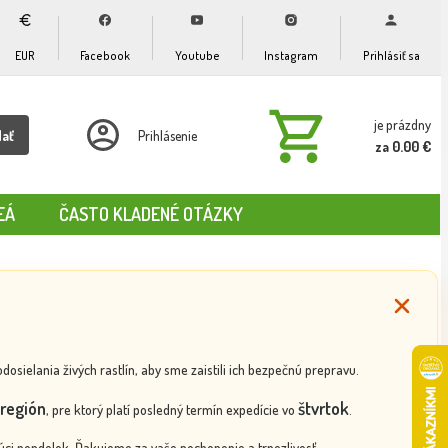
EUR
Facebook
Youtube
Instagram
Prihlásiť sa
je prázdny
dať
Prihlásenie
za 0.00 €
EÁ
ČASTO KLADENÉ OTÁZKY
ielania živých rastlín, aby sme zaistili ich bezpečnú prepravu.
región
štvrtok
, pre ktorý platí posledný termín expedície vo
.
ci pondelok. Ďakujeme za vaše pochopenie a trpezlivosť.