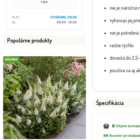
raja.
nie je náročná
Po-Pi:
OTVÁRAME: 08:00
vyhovujú jej p
So:
08:00 - 16:00
nie je potrebné 
Populárne produkty
rastie rýchlo
dorastá do 2,5
NOVINKA
NOVINKA
používa sa aj ak
Špecifikácia
🗑️ Objem kontajn
⬆️🌸 Rozmer pri dodaní