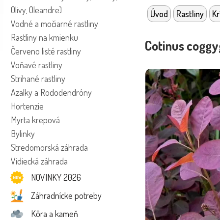
Olivy, Oleandre)
Úvod
Rastliny
Kr
Vodné a močiarné rastliny
Rastliny na kmienku
Cotinus coggy
Červeno listé rastliny
Voňavé rastliny
Strihané rastliny
Azalky a Rododendróny
Hortenzie
Myrta krepová
Bylinky
Stredomorská záhrada
Vidiecká záhrada
NOVINKY 2026
Záhradnícke potreby
Kôra a kameň