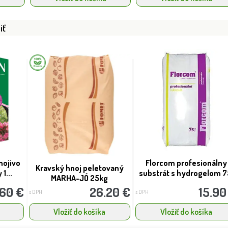
iť
nojivo
Florcom profesionálny
Kravský hnoj peletovaný
1...
substrát s hydrogelom 7
MARHA-JÓ 25kg
.60 €
26.20 €
15.90
s DPH
s DPH
Vložiť do košíka
Vložiť do košíka