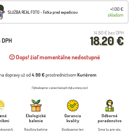
+1.00 €
SLUŽBA REAL FOTO - Fotka pred expedíciou
skladom
14.80 €
bez DPH
18.20 €
s DPH
🙁 Oops! žiaľ momentálne nedostupné
na dopravy už od
4.90 €
prostredníctvom
Kuriérom
(Vyhradzujeme si právo tlačových chýb a zmeny cien)
rené
Ekologické
Garancia
Odborné
níkmi
balenie
kvality
poradenstvo
pokojných
Rastliny balíme
Dodávame len
Sme tu pre vás,