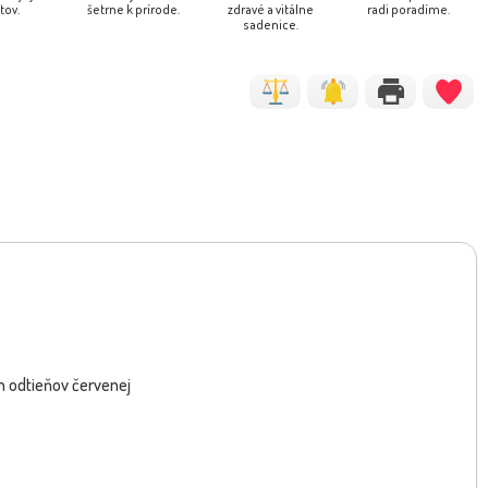
tov.
šetrne k prírode.
zdravé a vitálne
radi poradíme.
sadenice.
h odtieňov červenej