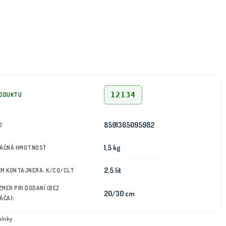
12134
RODUKTU
8591365095982
D
1,5 kg
TAČNÁ HMOTNOSŤ
2,5 lit
JEM KONTAJNERA: K/CO/CLT
OZMER PRI DODANÍ (BEZ
20/30 cm
ÁČA):
plnky