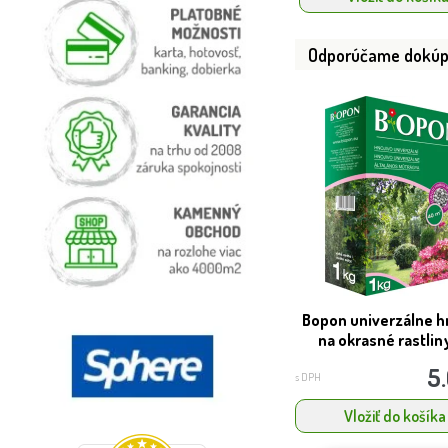
Odporúčame dokúp
Bopon univerzálne h
na okrasné rastliny 
5
s DPH
Vložiť do košíka