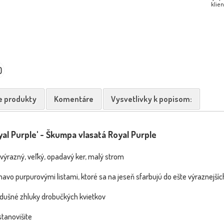
klien
0
e produkty
Komentáre
Vysvetlivky k popisom:
yal Purple' - Škumpa vlasatá Royal Purple
 výrazný, veľký, opadavý ker, malý strom
avo purpurovými listami, ktoré sa na jeseň sfarbujú do ešte výraznejšíc
zdušné zhluky drobučkých kvietkov
stanovišite