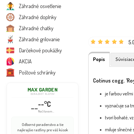
Záhradné osvetlenie
Záhradné doplnky
Záhradné chatky
Záhradné grilovanie
5.
Darčekové poukážky
Popis
Súvisiac
AKCIA
Poštové schránky
Cotinus cogg. 'Ro
MAX GARDEN
je farbou veľmi
DUNAJSKÝ KLÁTOV
--°C
--
vyznačuje sa tm
Načítavam...
tvorí bohaté, v
Odborné poradenstvo a tie
miluje slnečné 
najkrajšie rastliny pre váš kúsok