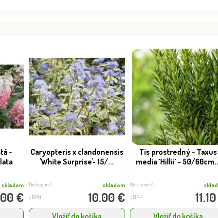
ý - Poncirus
0...
Dostupnosť:
Dostupnosť:
skladom
skladom
1.00 €
22.80 €
s DPH
s DPH
tá -
Caryopteris x clandonensis
Tis prostredný - Taxus
lata
'White Surprise'- 15/...
media ´Hillii´ - 50/60cm..
Dostupnosť:
Dostupnosť:
skladom
skladom
skla
.00 €
10.00 €
11.10
s DPH
s DPH
a
Vložiť do košíka
Vložiť do košíka