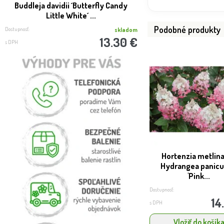
Buddleja davidii ´Butterfly Candy
Citrónovník trojlist
Little White´ ...
trifoliata - 7
Podobné produkty
Dostupnosť:
Dostupnosť:
skladom
13.30 €
s DPH
s DPH
Hortenzia metlina
Hydrangea panicu
'Pink...
Dostupnosť:
14
s DPH
Vložiť do košík