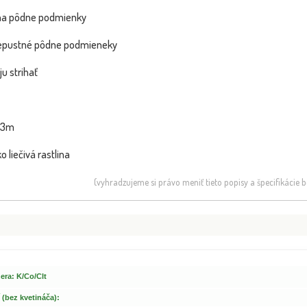
 na pôdne podmienky
riepustné pôdne podmieneky
ju strihať
-3m
SLUŽBA REAL FOTO - Fotka pred
Zanoväť 
BOMBA
NOVINKA
expedíciou
o liečivá rastlina
VIP FOTKA
(vyhradzujeme si právo meniť tieto popisy a špecifikácie
era: K/Co/Clt
 (bez kvetináča):