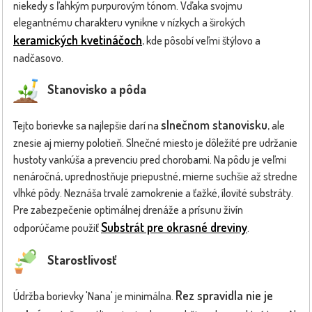
niekedy s ľahkým purpurovým tónom. Vďaka svojmu
elegantnému charakteru vynikne v nízkych a širokých
keramických kvetináčoch
, kde pôsobí veľmi štýlovo a
nadčasovo.
Stanovisko a pôda
slnečnom stanovisku
Tejto borievke sa najlepšie darí na
, ale
znesie aj mierny polotieň. Slnečné miesto je dôležité pre udržanie
hustoty vankúša a prevenciu pred chorobami. Na pôdu je veľmi
nenáročná, uprednostňuje priepustné, mierne suchšie až stredne
vlhké pôdy. Neznáša trvalé zamokrenie a ťažké, ílovité substráty.
Pre zabezpečenie optimálnej drenáže a prísunu živín
Substrát pre okrasné dreviny
odporúčame použiť
.
Starostlivosť
Rez spravidla nie je
Údržba borievky 'Nana' je minimálna.