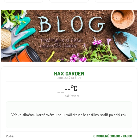
MAX GARDEN
DUNAJSKÝ KLÁTOV
--°C
--
Načítavam...
Letná záhrada v plnej sile. Vyberte si u nás tie najkrajšie solitérne stromy.
Po-Pi:
OTVORENÉ (08:00 - 18:00)