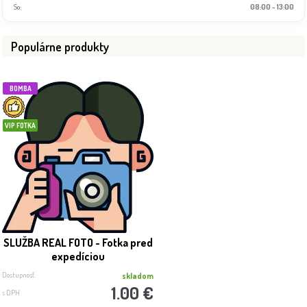
So:
08:00 - 13:00
Populárne produkty
BOMBA
VIP FOTKA
SLUŽBA REAL FOTO - Fotka pred
expedíciou
Dostupnosť:
skladom
1.00 €
s DPH