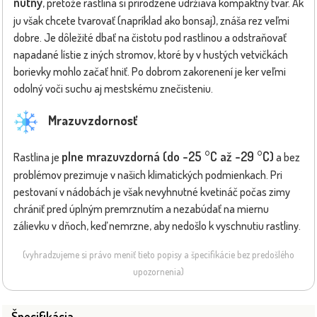
nutný
, pretože rastlina si prirodzene udržiava kompaktný tvar. Ak
ju však chcete tvarovať (napríklad ako bonsaj), znáša rez veľmi
dobre. Je dôležité dbať na čistotu pod rastlinou a odstraňovať
napadané lístie z iných stromov, ktoré by v hustých vetvičkách
borievky mohlo začať hniť. Po dobrom zakorenení je ker veľmi
odolný voči suchu aj mestskému znečisteniu.
Mrazuvzdornosť
plne mrazuvzdorná (do -25 °C až -29 °C)
Rastlina je
a bez
problémov prezimuje v našich klimatických podmienkach. Pri
pestovaní v nádobách je však nevyhnutné kvetináč počas zimy
chrániť pred úplným premrznutím a nezabúdať na miernu
zálievku v dňoch, keď nemrzne, aby nedošlo k vyschnutiu rastliny.
(vyhradzujeme si právo meniť tieto popisy a špecifikácie bez predošlého
upozornenia)
Špecifikácia