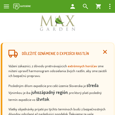
DÔLEŽITÉ OZNÁMENIE O EXPEDÍCII RASTLÍN
Vážení zákazníci, z dôvodu pretrvávajúcich
extrémnych horúčav
sme
nútení upraviť harmonogram odosielania živých rastlín, aby sme zaistili
ich bezpečnú prepravu.
streda
Posledným dňom expedície pre celé územie Slovenska je
.
juhozápadný región
Výnimkou je iba
, pre ktorý platí posledný
štvrtok
termín expedície vo
.
Všetky objednávky prijaté po týchto termínoch budú z bezpečnostných
dôvodov odoslané až nasledujúci pondelok. Ďakujeme za vaše