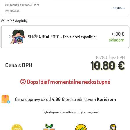
⬆️🌸 ROZMER PRI DODANÍ (BEZ
30/40cm
KVETINÁČA):
Voliteľné doplnky
+1.00 €
SLUŽBA REAL FOTO - Fotka pred expedíciou
skladom
8.78 €
bez DPH
10.80 €
Cena s DPH
🙁 Oops! žiaľ momentálne nedostupné
Cena dopravy už od
4.90 €
prostredníctvom
Kuriérom
(Vyhradzujeme si právo tlačových chýb a zmeny cien)