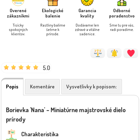
Overené
Ekologické
Garancia
Odborné
zákazníkmi
balenie
kvality
poradenstvo
Tisícky
Rastliny balíme
Dodávame len
Sme tu pre vás,
spokojných
šetrne k
zdravé a vitálne
radi poradíme.
klientov.
prírode.
sadenice.
5.0
Popis
Komentáre
Vysvetlivky k popisom:
Borievka 'Nana' – Miniatúrne majstrovské dielo
prírody
Charakteristika