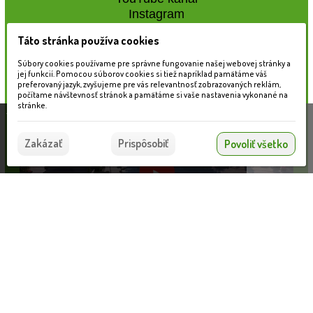
Instagram
Táto stránka používa cookies
Naše záhradné centrum
Súbory cookies používame pre správne fungovanie našej webovej stránky a
jej funkcií. Pomocou súborov cookies si tiež napríklad pamätáme váš
preferovaný jazyk, zvyšujeme pre vás relevantnosť zobrazovaných reklám,
počítame návštevnosť stránok a pamätáme si vaše nastavenia vykonané na
stránke.
Táto stránka používa súbory cookies, ktoré nám
pomáhajú poskytovať služby. Používaním našich
Súhlasím
Zakázať
Prispôsobiť
Povoliť všetko
služieb vyjadrujete súhlas s používaním súborov
cookies.
Viac informácií nájdete tu.
Nahrávam...
Informácie pre zákazníkov
VLOŽIŤ DO KOŠÍKA
Blog
Obchodné podmienky
Ochrana osobných údajov
Platobné možnosti