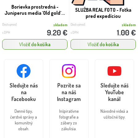
Borievka prostredná -
SLUŽBA REAL FOTO - Fotka
Juniperus media ´Old gold´...
pred expedíciou
Dostupnosť:
Dostupnosť:
skladom
skladom
9.20 €
1.00 €
s DPH
s DPH
Vložiť do košíka
Vložiť do košíka
Sledujte nás
Pozrite sa
Sledujte náš
na
na náš
YouTube
Facebooku
Instagram
kanál
Denné tipy,
Inšpiratívne
Návodné videá a
čerstvé správy a
fotografie a
užitočné tipy.
komunitný
zábery zo
obsah.
zákulisia.