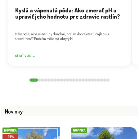
Kyslá a vápenatá pôda: Ako zmerať pH a
upraviť jeho hodnotu pre zdravie rastlín?
Máte pocit, že vaše rastliny chradnú, hoci im doprajete tú najlepšiu
starostlivosť? Problém môže byť ukrytý hl...
ČÍTAŤ VIAC →
Novinky
NOVINKA
NOVINKA
-49%