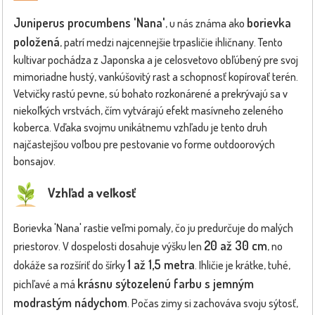
Juniperus procumbens 'Nana'
borievka
, u nás známa ako
položená
, patrí medzi najcennejšie trpasličie ihličnany. Tento
kultivar pochádza z Japonska a je celosvetovo obľúbený pre svoj
mimoriadne hustý, vankúšovitý rast a schopnosť kopírovať terén.
Vetvičky rastú pevne, sú bohato rozkonárené a prekrývajú sa v
niekoľkých vrstvách, čím vytvárajú efekt masívneho zeleného
koberca. Vďaka svojmu unikátnemu vzhľadu je tento druh
najčastejšou voľbou pre pestovanie vo forme outdoorových
bonsajov.
Vzhľad a veľkosť
Borievka 'Nana' rastie veľmi pomaly, čo ju predurčuje do malých
20 až 30 cm
priestorov. V dospelosti dosahuje výšku len
, no
1 až 1,5 metra
dokáže sa rozšíriť do šírky
. Ihličie je krátke, tuhé,
krásnu sýtozelenú farbu s jemným
pichľavé a má
modrastým nádychom
. Počas zimy si zachováva svoju sýtosť,