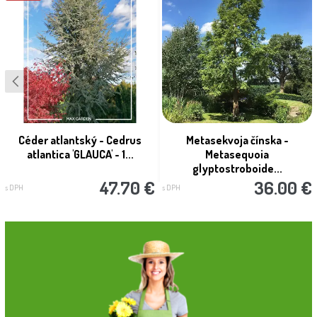
Céder atlantský - Cedrus
Metasekvoja čínska -
atlantica 'GLAUCA' - 1...
Metasequoia
glyptostroboide...
47.70 €
36.00 €
s DPH
s DPH