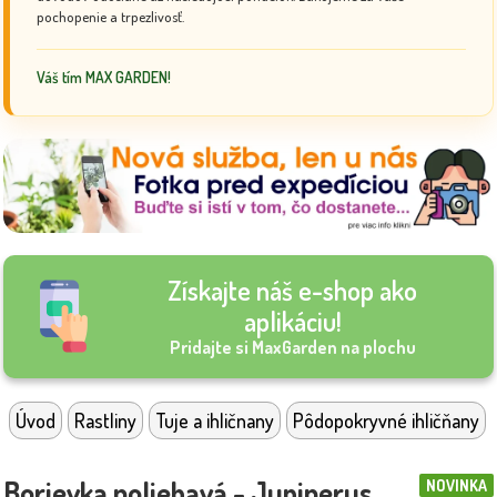
pochopenie a trpezlivosť.
Váš tím MAX GARDEN!
Získajte náš e-shop ako
aplikáciu!
Pridajte si MaxGarden na plochu
Úvod
Rastliny
Tuje a ihličnany
Pôdopokryvné ihličňany
Borievka poliehavá - Juniperus
NOVINKA