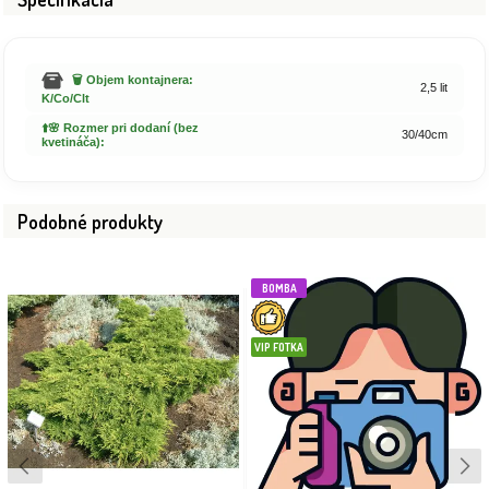
🗑️ Objem kontajnera:
2,5 lit
K/Co/Clt
⬆️🌸 Rozmer pri dodaní (bez
30/40cm
kvetináča):
Podobné produkty
BOMBA
VIP FOTKA