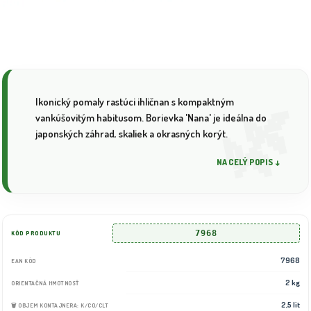
Ikonický pomaly rastúci ihličnan s kompaktným
vankúšovitým habitusom. Borievka 'Nana' je ideálna do
japonských záhrad, skaliek a okrasných korýt.
NA CELÝ POPIS ↓
7968
KÓD PRODUKTU
7968
EAN KÓD
2 kg
ORIENTAČNÁ HMOTNOSŤ
2,5 lit
🗑️ OBJEM KONTAJNERA: K/CO/CLT