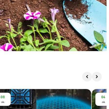
08
04
JÚL
JÚL