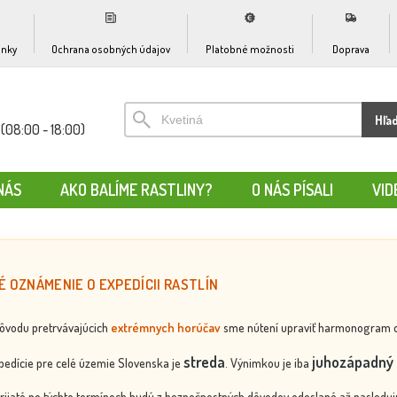
nky
Ochrana osobných údajov
Platobné možnosti
Doprava
Hľa
(08:00 - 18:00)
NÁS
AKO BALÍME RASTLINY?
O NÁS PÍSALI
VID
É OZNÁMENIE O EXPEDÍCII RASTLÍN
dôvodu pretrvávajúcich
extrémnych horúčav
sme nútení upraviť harmonogram odos
streda
juhozápadný 
edície pre celé územie Slovenska je
. Výnimkou je iba
rijaté po týchto termínoch budú z bezpečnostných dôvodov odoslané až nasledujú