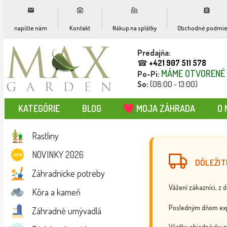
napíšte nám
Kontakt
Nákup na splátky
Obchodné podmie
Predajňa:
☎
+421 907 511 578
MÁME OTVORENÉ
Po-Pi:
So:
(08:00 - 13:00)
KATEGÓRIE
BLOG
MOJA ZÁHRADA
O 
Rastliny
NOVINKY 2026
DÔLEŽIT
Záhradnícke potreby
Vážení zákazníci, z 
Kôra a kameň
Posledným dňom exp
Záhradné umývadlá
Všetky objednávky p