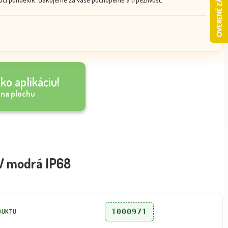
ko aplikáciu!
 na plochu
5W modrá IP68
1000971
DUKTU