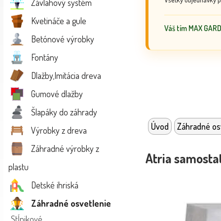
Závlahový systém
Kvetináče a gule
Váš tím MAX GAR
Betónové výrobky
Fontány
Dlažby,Imitácia dreva
Gumové dlažby
Šlapáky do záhrady
Úvod
Záhradné os
Výrobky z dreva
Záhradné výrobky z
Atria samosta
plastu
Detské ihriská
Záhradné osvetlenie
Stĺpikové