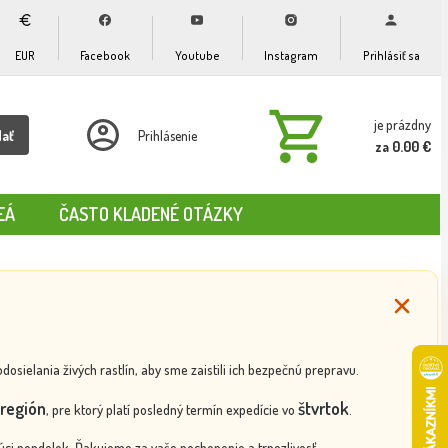
EUR
Facebook
Youtube
Instagram
Prihlásiť sa
je prázdny
dať
Prihlásenie
za 0.00 €
EÁ
ČASTO KLADENÉ OTÁZKY
ielania živých rastlín, aby sme zaistili ich bezpečnú prepravu.
región
štvrtok
, pre ktorý platí posledný termín expedície vo
.
ci pondelok. Ďakujeme za vaše pochopenie a trpezlivosť.