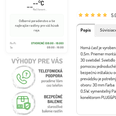
--°C
--
Načítavam...
5.
Odborné poradenstvo a tie
najkrajšie rastliny pre váš kúsok
Popis
Súvisiac
raja.
Po-Pi:
OTVORENÉ (08:00 - 18:00)
Horná časť je vyroben
So:
08:00 - 16:00
0,5m. Priemer montáž
30 svietidiel. Svieti
pomocou jednoduchého
bezpečnú inštaláciu o
prevádzku je potrebn
otvoru: 30 mm Farba: n
0,5W, vymeniteľný Pät
konektorom PLUG&P