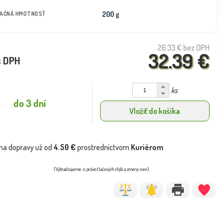
200 g
TAČNÁ HMOTNOSŤ
26.33 €
bez DPH
32.39 €
s DPH
ks
do 3 dní
Vložiť do košíka
na dopravy už od
4.50 €
prostredníctvom
Kuriérom
(Vyhradzujeme si právo tlačových chýb a zmeny cien)