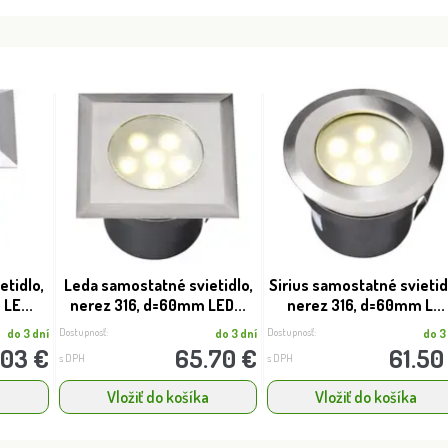
etidlo,
Leda samostatné svietidlo,
Sirius samostatné svietid
LE...
nerez 316, d=60mm LED...
nerez 316, d=60mm L...
Dostupnosť:
Dostupnosť:
do 3 dní
do 3 dní
do 3
.03 €
65.70 €
61.50
s DPH
s DPH
a
Vložiť do košíka
Vložiť do košíka