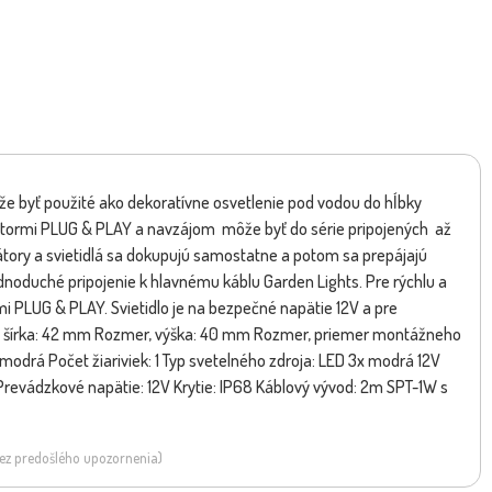
ôže byť použité ako dekoratívne osvetlenie pod vodou do hĺbky
ektormi PLUG & PLAY a navzájom môže byť do série pripojených až
mátory a svietidlá sa dokupujú samostatne a potom sa prepájajú
duché pripojenie k hlavnému káblu Garden Lights. Pre rýchlu a
i PLUG & PLAY. Svietidlo je na bezpečné napätie 12V a pre
r, šírka: 42 mm Rozmer, výška: 40 mm Rozmer, priemer montážneho
: modrá Počet žiariviek: 1 Typ svetelného zdroja: LED 3x modrá 12V
Prevádzkové napätie: 12V Krytie: IP68 Káblový vývod: 2m SPT-1W s
 bez predošlého upozornenia)