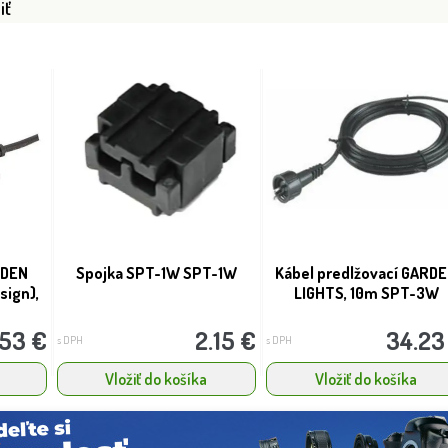
iť
RDEN
Spojka SPT-1W SPT-1W
Kábel predlžovací GARD
sign),
LIGHTS, 10m SPT-3W
.53 €
2.15 €
34.23
s DPH
s DPH
Vložiť do košíka
Vložiť do košíka