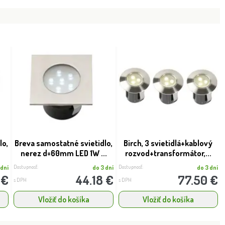
lo,
Breva samostatné svietidlo,
Birch, 3 svietidlá+kablový
nerez d=60mm LED 1W ...
rozvod+transformátor,...
Dostupnosť:
Dostupnosť:
 dní
do 3 dní
do 3 dní
 €
44.18 €
77.50 €
s DPH
s DPH
Vložiť do košíka
Vložiť do košíka