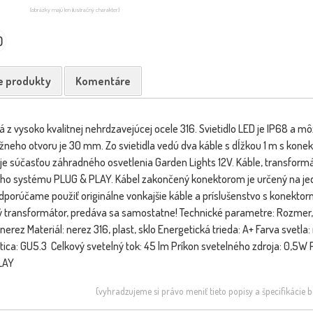
(obrázky majú len ilustračný charakter)
0
e produkty
Komentáre
á z vysoko kvalitnej nehrdzavejúcej ocele 316. Svietidlo LED je IP68 a m
neho otvoru je 30 mm. Zo svietidla vedú dva káble s dĺžkou 1 m s kon
dlo je súčasťou záhradného osvetlenia Garden Lights 12V. Káble, transfor
 systému PLUG & PLAY. Kábel zakončený konektorom je určený na jedno
dporúčame použiť originálne vonkajšie káble a príslušenstvo s konektorm
ý transformátor, predáva sa samostatne! Technické parametre: Rozme
erez Materiál: nerez 316, plast, sklo Energetická trieda: A+ Farva svetla
ica: GU5.3 Celkový svetelný tok: 45 lm Príkon svetelného zdroja: 0,5W 
LAY
(vyhradzujeme si právo meniť tieto popisy a špecifikácie