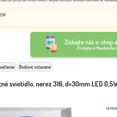
DEN!
Získajte náš e-shop a
Pridajte si MaxGarden
vetlenie
Bodové vstavané
tné svietidlo, nerez 316, d=30mm LED 0,
ID PRO