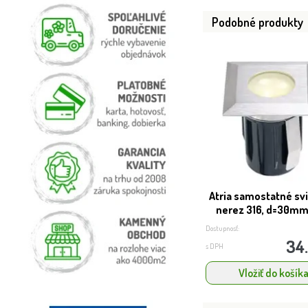
Podobné produkty
Atria samostatné svi
nerez 316, d=30mm 
Dostupnosť:
34
s DPH
Vložiť do košík