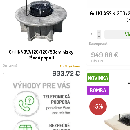
Gril KLASSIK 300x
(
Vl
Dostupnosť:
Gril INNOVA 120/120/53cm nízky
Gril INNOVA 120/120/5
949.00 €
(Šedá popol)
(Lávova)
bežná cena
Dostupnosť:
Dostupnosť:
do 2 - 3 týždňov
603.72 €
s DPH
s DPH
NOVINKA
BOMBA
-5%