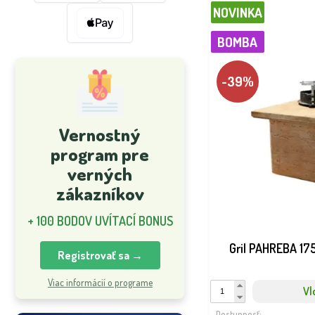
NOVINKA
BOMBA
-39%
Vernostný
program pre
verných
zákazníkov
+ 100 BODOV UVÍTACÍ BONUS
Gril PAHREBA 17
Registrovať sa →
Viac informácií o programe
Vl
Dostupnosť: