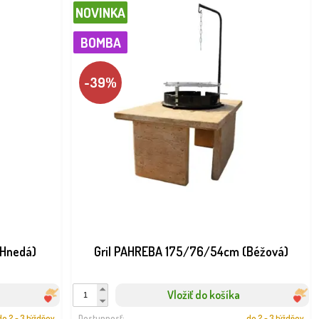
NOVINKA
BOMBA
-39%
(Hnedá)
Gril PAHREBA 175/76/54cm (Béžová)
Vložiť do košíka
do 2 - 3 týždňov
Dostupnosť:
do 2 - 3 týždňov