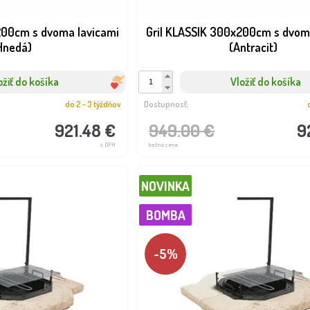
200cm s dvoma lavicami
Gril KLASSIK 300x200cm s dvom
Hnedá)
(Antracit)
ožiť do košíka
Vložiť do košíka
do 2 - 3 týždňov
Dostupnosť:
3cm vysoký set
921.48 €
949.00 €
9
s DPH
bežná cena
Dostupnosť:
Dostupnosť:
do 2 - 3 týždňov
do 2 - 3 týždňov
702.56 €
900.98 €
s DPH
s DPH
NOVINKA
BOMBA
-5%