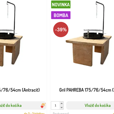
NOVINKA
BOMBA
-39%
5/76/54cm (Antracit)
Gril PAHREBA 175/76/54cm 
ožiť do košíka
Vložiť do košíka
do 2 - 3 týždňov
Dostupnosť: