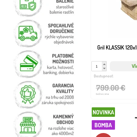
Gril KLASSIK 120
Vl
Dostupnosť:
799.00 €
bežná cena
NOVINKA
BOMBA