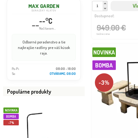
Vl
MAX GARDEN
DUNAJSKÝ KLÁTOV
Dostupnosť:
--°C
--
949.00 €
Načítavam...
bežná cena
Odborné poradenstvo a tie
najkrajšie rastliny pre váš kúsok
NOVINKA
raja.
BOMBA
Po-Pi:
08:00 - 18:00
So:
OTVÁRAME: 08:00
-3%
Populárne produkty
NOVINKA
NOVINKA
BOMBA
BOMBA
-7%
-5%