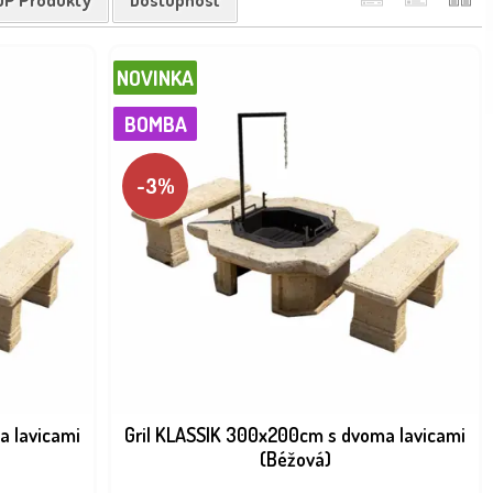
OP Produkty
Dostupnosť
NOVINKA
BOMBA
-3%
a lavicami
Gril KLASSIK 300x200cm s dvoma lavicami
(Béžová)