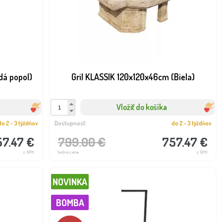
dá popol)
Gril KLASSIK 120x120x46cm (Biela)
Vložiť do košíka
do 2 - 3 týždňov
Dostupnosť:
do 2 - 3 týždňov
57.47 €
799.00 €
757.47 €
s DPH
bežná cena
s DPH
NOVINKA
BOMBA