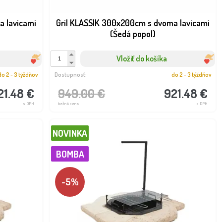
a lavicami
Gril KLASSIK 300x200cm s dvoma lavicami
(Šedá popol)
Vložiť do košíka
do 2 - 3 týždňov
Dostupnosť:
do 2 - 3 týždňov
21.48 €
949.00 €
921.48 €
s DPH
bežná cena
s DPH
Dostupnosť:
do 2 - 3 týždňov
do 2 - 3 t
512.82 €
603.7
s DPH
NOVINKA
BOMBA
-5%