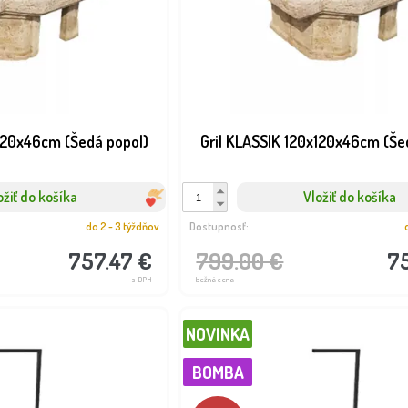
x120x46cm (Šedá popol)
Gril KLASSIK 120x120x46cm (Še
ožiť do košíka
Vložiť do košíka
do 2 - 3 týždňov
Dostupnosť:
757.47 €
799.00 €
7
s DPH
bežná cena
NOVINKA
BOMBA