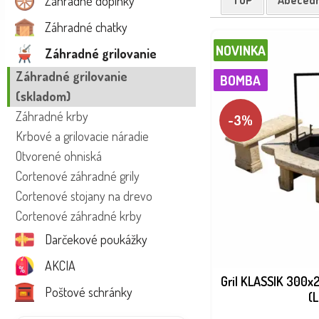
Záhradné doplnky
TOP
Abeced
Záhradné chatky
NOVINKA
Záhradné grilovanie
Záhradné grilovanie
BOMBA
(skladom)
Záhradné krby
-3%
Krbové a grilovacie náradie
Otvorené ohniská
Cortenové záhradné grily
Cortenové stojany na drevo
Cortenové záhradné krby
Darčekové poukážky
AKCIA
Gril KLASSIK 300x
Poštové schránky
(