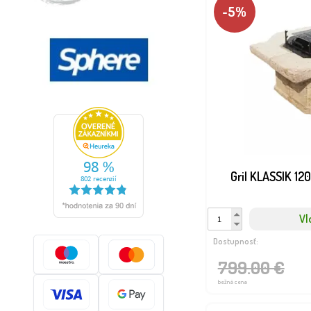
-5%
Gril KLASSIK 1
Vl
Dostupnosť:
799.00 €
bežná cena