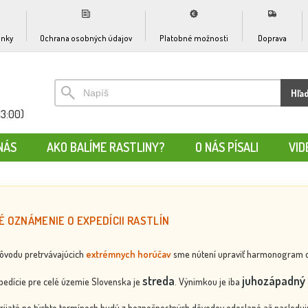
nky
Ochrana osobných údajov
Platobné možnosti
Doprava
Hľa
13:00)
NÁS
AKO BALÍME RASTLINY?
O NÁS PÍSALI
VID
É OZNÁMENIE O EXPEDÍCII RASTLÍN
dôvodu pretrvávajúcich
extrémnych horúčav
sme nútení upraviť harmonogram odos
streda
juhozápadný 
edície pre celé územie Slovenska je
. Výnimkou je iba
rijaté po týchto termínoch budú z bezpečnostných dôvodov odoslané až nasledujú