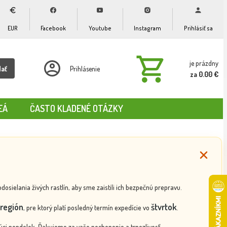
EUR
Facebook
Youtube
Instagram
Prihlásiť sa
je prázdny
dať
Prihlásenie
za 0.00 €
EÁ
ČASTO KLADENÉ OTÁZKY
ielania živých rastlín, aby sme zaistili ich bezpečnú prepravu.
región
štvrtok
, pre ktorý platí posledný termín expedície vo
.
ci pondelok. Ďakujeme za vaše pochopenie a trpezlivosť.