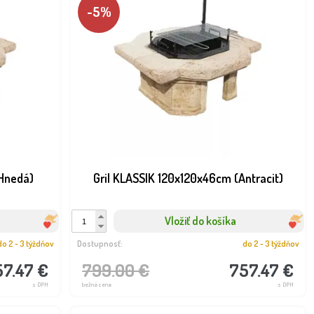
-5%
(Hnedá)
Gril KLASSIK 120x120x46cm (Antracit)
Vložiť do košíka
do 2 - 3 týždňov
Dostupnosť:
do 2 - 3 týždňov
57.47 €
799.00 €
757.47 €
s DPH
bežná cena
s DPH