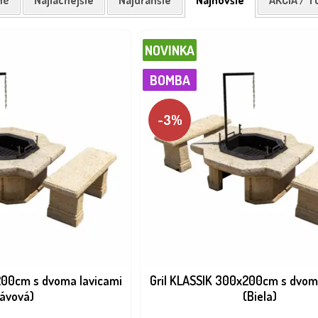
né
Najlacnejšie
Najdrahšie
Najnovšie
AKCIA / T
NOVINKA
BOMBA
-3%
200cm s dvoma lavicami
Gril KLASSIK 300x200cm s dvom
Lávová)
(Biela)