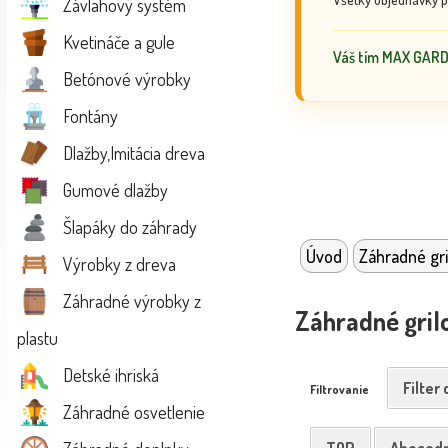
Závlahový systém
Kvetináče a gule
Váš tím MAX GAR
Betónové výrobky
Fontány
Dlažby,Imitácia dreva
Gumové dlažby
Šlapáky do záhrady
Úvod
Záhradné gri
Výrobky z dreva
Záhradné výrobky z
Záhradné gril
plastu
Detské ihriská
Filter
Filtrovanie
Záhradné osvetlenie