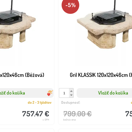
-5%
20x120x46cm (Béžová)
Gril KLASSIK 120x120x46cm 
ožiť do košíka
Vložiť do košíka
do 2 - 3 týždňov
Dostupnosť:
757.47 €
799.00 €
7
s DPH
bežná cena