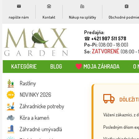
napíšte nám
Kontakt
Nákup na splátky
Obchodné podmie
Predajňa:
☎
+421 907 511 578
Po-Pi:
(08:00 - 18:00)
ZATVORENÉ
So:
(08:00 - 
KATEGÓRIE
BLOG
MOJA ZÁHRADA
O 
Rastliny
NOVINKY 2026
DÔLEŽIT
Záhradnícke potreby
Vážení zákazníci, z 
Kôra a kameň
Posledným dňom exp
Záhradné umývadlá
Všetky objednávky p