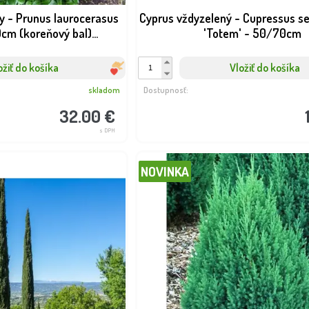
y - Prunus laurocerasus
Cyprus vždyzelený - Cupressus s
cm (koreňový bal)...
'Totem' - 50/70cm
ožiť do košíka
Vložiť do košíka
skladom
Dostupnosť:
32.00 €
NOVINKA
NOVINKA
BOMBA
s DPH
BOMBA
NOVINKA
 Cephalotaxus
Vavrínovec lekársky - Prunus
Vavr