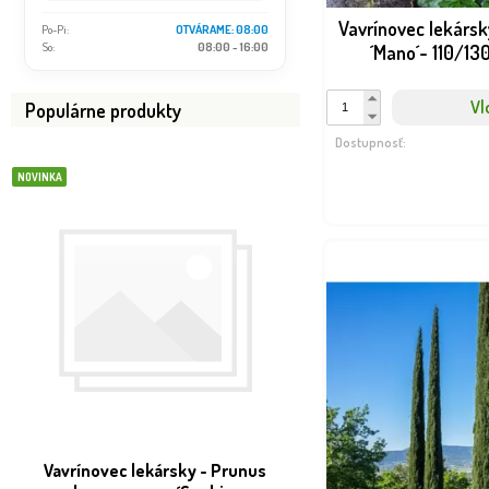
Vavrínovec lekársk
Po-Pi:
OTVÁRAME: 08:00
So:
08:00 - 16:00
´Mano´- 110/130
Vl
Populárne produkty
Dostupnosť:
NOVINKA
NOVINKA
Vavrínovec lekársky - Prunus
Hlavotis peckovitý -