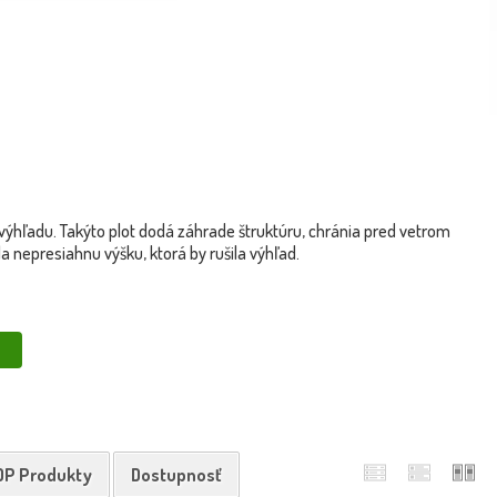
a výhľadu. Takýto plot dodá záhrade štruktúru, chránia pred vetrom
a nepresiahnu výšku, ktorá by rušila výhľad.
širšia a hlbšia než rastlina, pôdu obohaťte kompostom. Po vysadení
lo zakoreniť.
liny vysadené blízko seba a v tieni. Prevencia zahŕňa dostatočný odstup
kov pri prvých príznakoch porúch.
OP Produkty
Dostupnosť