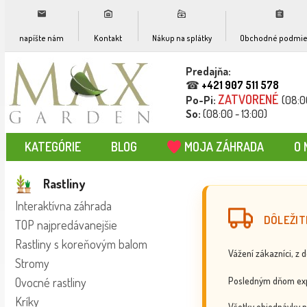
napíšte nám
Kontakt
Nákup na splátky
Obchodné podmie
Predajňa:
☎
+421 907 511 578
ZATVORENÉ
Po-Pi:
(08:0
So:
(08:00 - 13:00)
KATEGÓRIE
BLOG
MOJA ZÁHRADA
O 
Rastliny
Interaktívna záhrada
DÔLEŽIT
TOP najpredávanejšie
Rastliny s koreňovým balom
Vážení zákazníci, z 
Stromy
Posledným dňom exp
Ovocné rastliny
Kríky
Všetky objednávky p