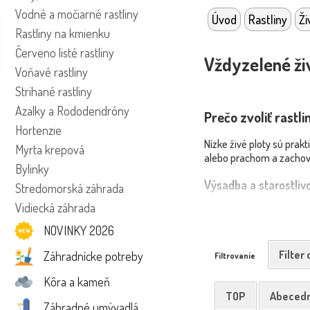
Vodné a močiarné rastliny
Úvod
Rastliny
Ži
Rastliny na kmienku
Červeno listé rastliny
Vždyzelené ži
Voňavé rastliny
Strihané rastliny
Azalky a Rododendróny
Prečo zvoliť rastli
Hortenzie
Nízke živé ploty sú prak
Myrta krepová
alebo prachom a zachovaj
Bylinky
Výsadba a starostliv
Stredomorská záhrada
Vidiecká záhrada
Výsadba s koreňovým bal
dôkladne zalejte a mulču
NOVINKY 2026
Škodcovia a choroby
Filter
Záhradnícke potreby
Filtrovanie
Nízke živé ploty môžu by
Kôra a kameň
medzi rastlinami, dobré 
TOP
Abeced
Záhradné umývadlá