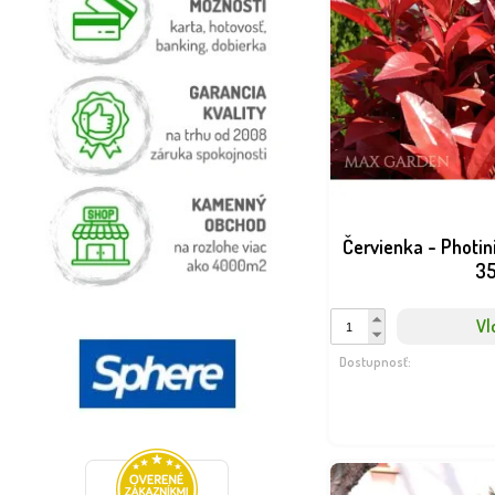
Červienka - Photini
3
Vl
Dostupnosť: