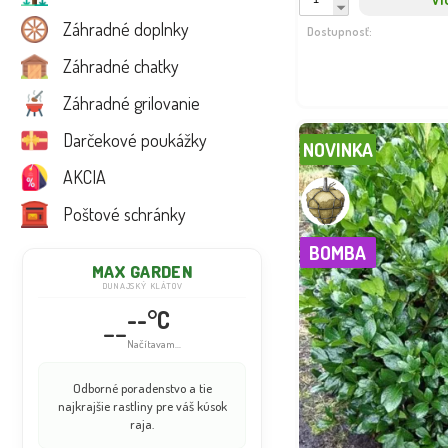
Záhradné doplnky
Dostupnosť:
Záhradné chatky
Záhradné grilovanie
Darčekové poukážky
NOVINKA
AKCIA
Poštové schránky
BOMBA
MAX GARDEN
DUNAJSKÝ KLÁTOV
--°C
--
Načítavam...
Odborné poradenstvo a tie
najkrajšie rastliny pre váš kúsok
raja.