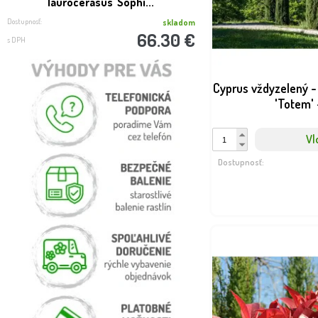
laurocerasus ´Sophi...
harringtonii 
Dostupnosť:
Dostupnosť:
skladom
66.30 €
s DPH
s DPH
Cyprus vždyzelený 
'Totem'
Vl
Dostupnosť: