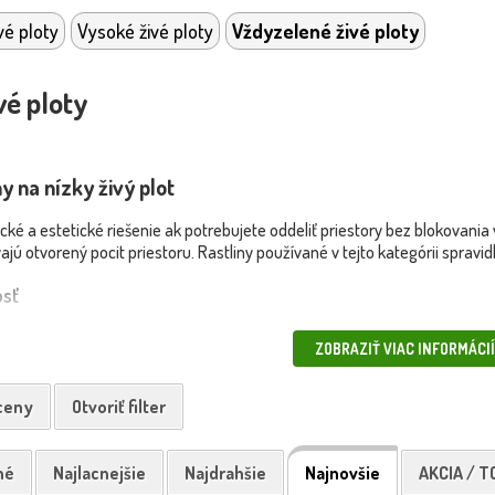
vé ploty
Vysoké živé ploty
Vždyzelené živé ploty
vé ploty
ny na nízky živý plot
tické a estetické riešenie ak potrebujete oddeliť priestory bez blokovani
ú otvorený pocit priestoru. Rastliny používané v tejto kategórii spravidl
osť
om je výhodná – bal zachovajte, narežte len vrchnú časť. Jama má byť 
ZOBRAZIŤ VIAC INFORMÁCIÍ
jte oblasť – to udrží vlhkosť, obmedzí rast buriny a pomôže rastline rých
 ceny
Otvoriť filter
ť citlivejšie na plesňové choroby, vošky alebo roztoče, najmä ak sú rast
vetranie, odstránenie poškodených listov a použitie ekologických postre
né
Najlacnejšie
Najdrahšie
Najnovšie
AKCIA / T