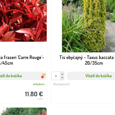
a fraseri ´Carre Rouge´-
Tis obyčajný - Taxus baccata 
5/45cm
20/35cm
ožiť do košíka
Vložiť do košíka
skladom
Dostupnosť:
11.80 €
s DPH