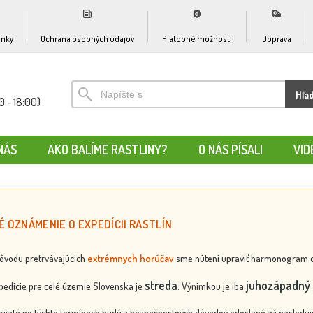
nky
Ochrana osobných údajov
Platobné možnosti
Doprava
Hľa
0 - 18:00)
NÁS
AKO BALÍME RASTLINY?
O NÁS PÍSALI
VID
É OZNÁMENIE O EXPEDÍCII RASTLÍN
dôvodu pretrvávajúcich
extrémnych horúčav
sme nútení upraviť harmonogram odos
streda
juhozápadný 
edície pre celé územie Slovenska je
. Výnimkou je iba
rijaté po týchto termínoch budú z bezpečnostných dôvodov odoslané až nasledujú