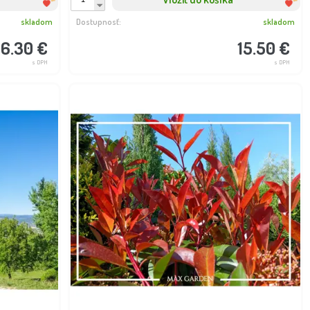
skladom
Dostupnosť:
skladom
6.30 €
15.50 €
s DPH
s DPH