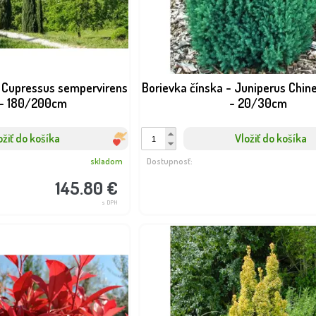
´...
laurocerasus ´Elly´...
Dostupnosť:
Dostupnosť:
skladom
skladom
14.20 €
19.50 €
s DPH
s DPH
- Cupressus sempervirens
Borievka čínska - Juniperus Chine
 - 180/200cm
- 20/30cm
ožiť do košíka
Vložiť do košíka
skladom
Dostupnosť:
145.80 €
s DPH