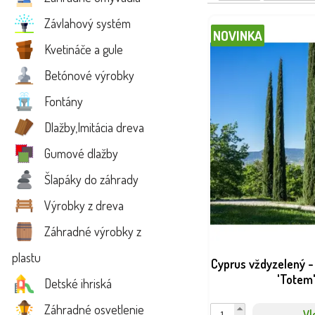
Tipy pre udržiavanie 
Závlahový systém
NOVINKA
Na udržanie kompaktného
Kvetináče a gule
stromov/kríkov, aby sa z
Betónové výrobky
✔️
Potrebujete vi
Fontány
Dlažby,Imitácia dreva
Gumové dlažby
Šlapáky do záhrady
Výrobky z dreva
Záhradné výrobky z
plastu
Cyprus vždyzelený 
'Totem
Detské ihriská
Záhradné osvetlenie
Vl