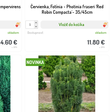
empervirens
Červienka, Fotínia - Photinia fraseri ´Red
Robin Compacta´- 35/45cm
Vložiť do košíka
skladom
Dostupnosť:
skladom
14.60 €
11.80 €
NOVINKA
s DPH
s DPH
NOVINKA
ínovec lekársky - Prunus
Borievka čínska - Juniperus