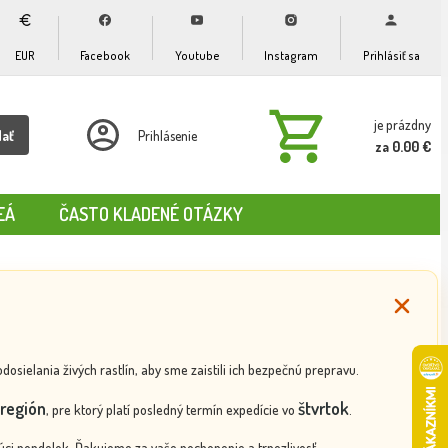
EUR
Facebook
Youtube
Instagram
Prihlásiť sa
je prázdny
dať
Prihlásenie
za 0.00 €
EÁ
ČASTO KLADENÉ OTÁZKY
ielania živých rastlín, aby sme zaistili ich bezpečnú prepravu.
región
štvrtok
, pre ktorý platí posledný termín expedície vo
.
ci pondelok. Ďakujeme za vaše pochopenie a trpezlivosť.