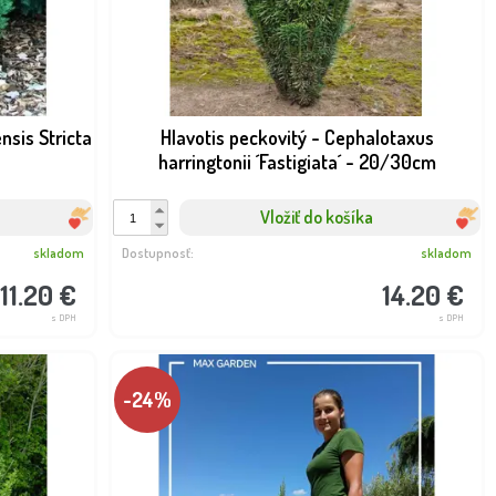
laurocerasus ´Mano´...
Chinensis Stricta - ...
Dostupnosť:
skladom
sk
32.00 €
11.
s DPH
nsis Stricta
Hlavotis peckovitý - Cephalotaxus
harringtonii ´Fastigiata´ - 20/30cm
Vložiť do košíka
skladom
Dostupnosť:
skladom
11.20 €
14.20 €
s DPH
s DPH
-24%