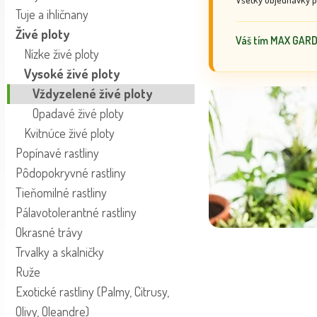
Tuje a ihličnany
Živé ploty
Váš tím MAX GAR
Nízke živé ploty
Vysoké živé ploty
Vždyzelené živé ploty
Opadavé živé ploty
Kvitnúce živé ploty
Popínavé rastliny
Pôdopokryvné rastliny
Tieňomilné rastliny
Pálavotolerantné rastliny
Okrasné trávy
Trvalky a skalničky
Ruže
Exotické rastliny (Palmy, Citrusy,
Olivy, Oleandre)