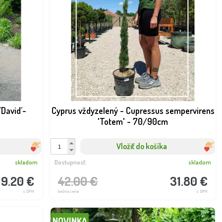
´David´-
Cyprus vždyzelený - Cupressus sempervirens
'Totem' - 70/90cm
Vložiť do košíka
skladom
Dostupnosť:
skladom
9.20 €
42.00 €
31.80 €
s DPH
bežná cena
s DPH
NOVINKA