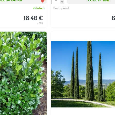
skladom
Dostupnosť:
18.40 €
6
s DPH