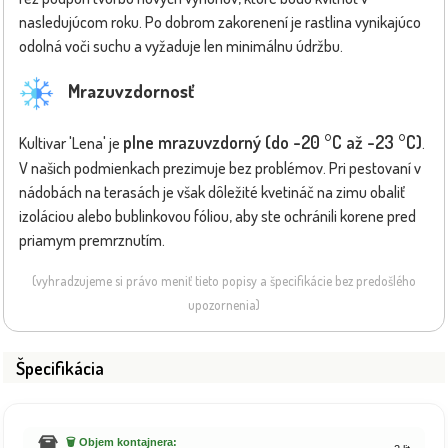
nasledujúcom roku. Po dobrom zakorenení je rastlina vynikajúco
odolná voči suchu a vyžaduje len minimálnu údržbu.
Mrazuvzdornosť
plne mrazuvzdorný (do -20 °C až -23 °C)
Kultivar 'Lena' je
.
V našich podmienkach prezimuje bez problémov. Pri pestovaní v
nádobách na terasách je však dôležité kvetináč na zimu obaliť
izoláciou alebo bublinkovou fóliou, aby ste ochránili korene pred
priamym premrznutím.
(vyhradzujeme si právo meniť tieto popisy a špecifikácie bez predošlého
upozornenia)
Špecifikácia
🗑️ Objem kontajnera: