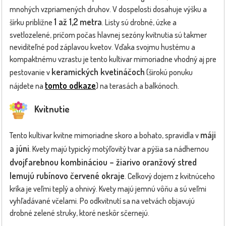
mnohých vzpriamených druhov. V dospelosti dosahuje výšku a
1 až 1,2 metra
šírku približne
. Listy sú drobné, úzke a
svetlozelené, pričom počas hlavnej sezóny kvitnutia sú takmer
neviditeľné pod záplavou kvetov. Vďaka svojmu hustému a
kompaktnému vzrastu je tento kultivar mimoriadne vhodný aj pre
keramických kvetináčoch
pestovanie v
(širokú ponuku
tomto odkaze
nájdete na
) na terasách a balkónoch.
Kvitnutie
máji
Tento kultivar kvitne mimoriadne skoro a bohato, spravidla v
a júni
. Kvety majú typický motýľovitý tvar a pýšia sa nádhernou
dvojfarebnou kombináciou – žiarivo oranžový stred
lemujú rubínovo červené okraje
. Celkový dojem z kvitnúceho
kríka je veľmi teplý a ohnivý. Kvety majú jemnú vôňu a sú veľmi
vyhľadávané včelami. Po odkvitnutí sa na vetvách objavujú
drobné zelené struky, ktoré neskôr sčernejú.