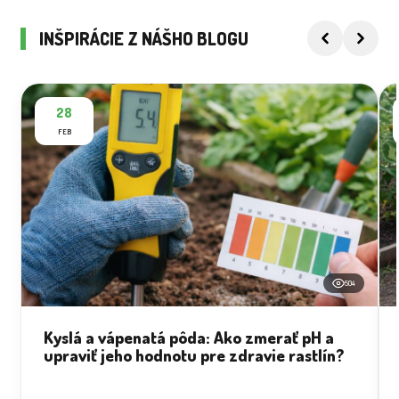
INŠPIRÁCIE Z NÁŠHO BLOGU
28
FEB
504
Kyslá a vápenatá pôda: Ako zmerať pH a
upraviť jeho hodnotu pre zdravie rastlín?