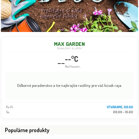
MAX GARDEN
DUNAJSKÝ KLÁTOV
--°C
--
Načítavam...
Odborné poradenstvo a tie najkrajšie rastliny pre váš kúsok raja.
Po-Pi:
08:00 - 18:00
So:
08:00 - 16:00
Populárne produkty