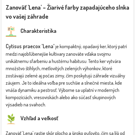
Zanoväť 'Lena' – Žiarivé farby zapadajúceho slnka
vo vašej záhrade
Charakteristika
Cytisus praecox 'Lena'
je kompaktný, opadavý ker, ktorý patrí
medzi najobľúbenejšie kultivary zanoväte vďaka svojmu
unikátnemu sfarbeniu a hustému habitusu. Tento ker vytvára
množstvo štíhlych, metlovitých zelených výhonkov, ktoré
zostávajú zelené aj počas zimy, čím poskytujú záhrade vizuálny
záujem. Je to ideálna voľba pre suchšie a slnečné miesta, kde
vnáša dynamiku a pestrosť. Výborne sa uplatní v moderných
kompozíciách, vresoviskách alebo ako súčasť skupinových
výsadieb na svahoch.
Vzhľad a veľkosť
Zanoväť 'Lena' rastie skôr plocho a široko guľovito, čím sa líši od