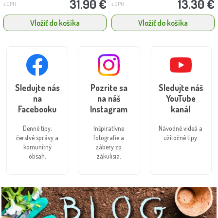
31.90 €
13.30 €
s DPH
s DPH
Vložiť do košíka
Vložiť do košíka
Sledujte nás
Pozrite sa
Sledujte náš
na
na náš
YouTube
Facebooku
Instagram
kanál
Denné tipy,
Inšpiratívne
Návodné videá a
čerstvé správy a
fotografie a
užitočné tipy.
komunitný
zábery zo
obsah.
zákulisia.