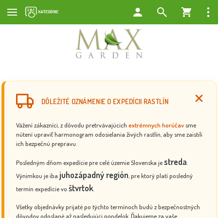
DÔLEŽITÉ OZNÁMENIE O EXPEDÍCII RASTLÍN
Vážení zákazníci, z dôvodu pretrvávajúcich
extrémnych horúčav
sme
nútení upraviť harmonogram odosielania živých rastlín, aby sme zaistili
ich bezpečnú prepravu.
streda
Posledným dňom expedície pre celé územie Slovenska je
.
juhozápadný región
Výnimkou je iba
, pre ktorý platí posledný
štvrtok
termín expedície vo
.
Všetky objednávky prijaté po týchto termínoch budú z bezpečnostných
dôvodov odoslané až nasledujúci pondelok. Ďakujeme za vaše