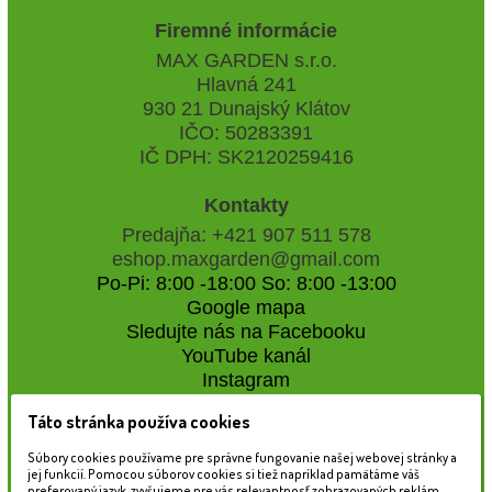
Firemné informácie
MAX GARDEN s.r.o.
Hlavná 241
930 21 Dunajský Klátov
IČO: 50283391
IČ DPH: SK2120259416
Kontakty
Predajňa: +421 907 511 578
eshop.maxgarden@gmail.com
Po-Pi: 8:00 -18:00 So: 8:00 -13:00
Google mapa
Sledujte nás na Facebooku
YouTube kanál
Instagram
Táto stránka používa cookies
Naše záhradné centrum
Súbory cookies používame pre správne fungovanie našej webovej stránky a
jej funkcií. Pomocou súborov cookies si tiež napríklad pamätáme váš
preferovaný jazyk, zvyšujeme pre vás relevantnosť zobrazovaných reklám,