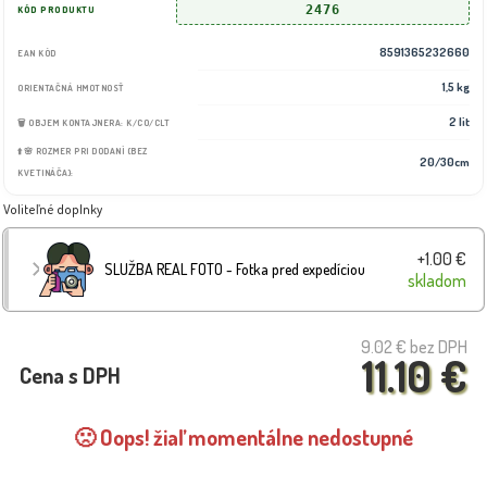
2476
KÓD PRODUKTU
8591365232660
EAN KÓD
1,5 kg
ORIENTAČNÁ HMOTNOSŤ
2 lit
🗑️ OBJEM KONTAJNERA: K/CO/CLT
⬆️🌸 ROZMER PRI DODANÍ (BEZ
20/30cm
KVETINÁČA):
Voliteľné doplnky
+1.00 €
SLUŽBA REAL FOTO - Fotka pred expedíciou
skladom
9.02 €
bez DPH
11.10 €
Cena s DPH
🙁 Oops! žiaľ momentálne nedostupné