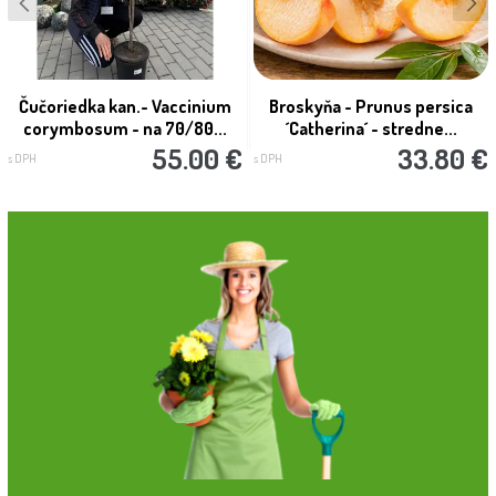
Čučoriedka kan.- Vaccinium
Broskyňa - Prunus persica
corymbosum - na 70/80...
´Catherina´ - stredne...
55.00 €
33.80 €
s DPH
s DPH