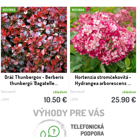
NOVINKA
NOVINKA
Dráč Thunbergov - Berberis
Hortenzia stromčekovitá -
thunbergii ´Bagatelle...
Hydrangea arborescens ...
Dostupnosť:
Dostupnosť:
skladom
skladom
10.50 €
25.90 €
s DPH
s DPH