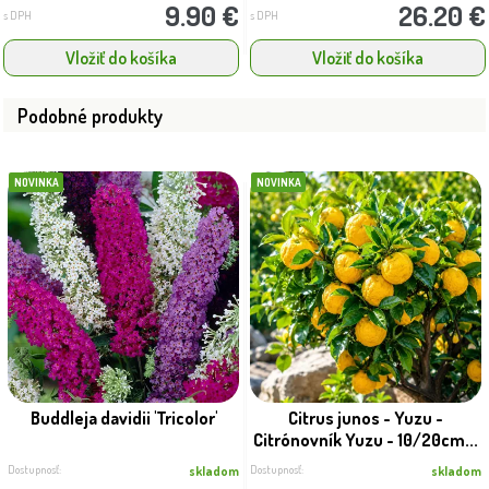
9.90 €
26.20 €
s DPH
s DPH
Vložiť do košíka
Vložiť do košíka
Podobné produkty
NOVINKA
NOVINKA
Buddleja davidii 'Tricolor'
Citrus junos - Yuzu -
Citrónovník Yuzu - 10/20cm...
Dostupnosť:
Dostupnosť:
skladom
skladom