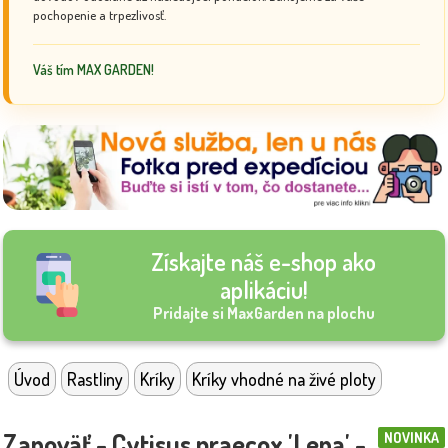
pochopenie a trpezlivosť.
Váš tím MAX GARDEN!
Získajte náš e-shop ako
aplikáciu!
Pridajte si MaxGarden na plochu
Úvod
Rastliny
Kríky
Kríky vhodné na živé ploty
Zanoväť - Cytisus praecox 'Lena' -
NOVINKA