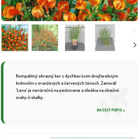
Kompaktný okrasný ker s dychberúcim dvojfarebným
kvitnutím v oranžových a červených tónoch. Zanoväť
'Lena' je nenáročná na pestovanie a ideálna na slnečné
svahy či skalky.
NA CELÝ POPIS ↓