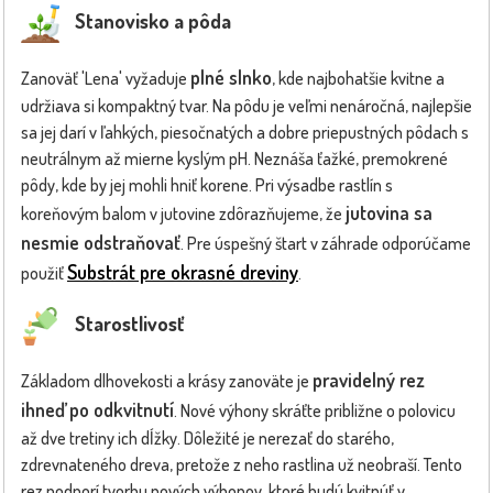
Stanovisko a pôda
plné slnko
Zanoväť 'Lena' vyžaduje
, kde najbohatšie kvitne a
udržiava si kompaktný tvar. Na pôdu je veľmi nenáročná, najlepšie
sa jej darí v ľahkých, piesočnatých a dobre priepustných pôdach s
neutrálnym až mierne kyslým pH. Neznáša ťažké, premokrené
pôdy, kde by jej mohli hniť korene. Pri výsadbe rastlín s
jutovina sa
koreňovým balom v jutovine zdôrazňujeme, že
nesmie odstraňovať
. Pre úspešný štart v záhrade odporúčame
Substrát pre okrasné dreviny
použiť
.
Starostlivosť
pravidelný rez
Základom dlhovekosti a krásy zanoväte je
ihneď po odkvitnutí
. Nové výhony skráťte približne o polovicu
až dve tretiny ich dĺžky. Dôležité je nerezať do starého,
zdrevnateného dreva, pretože z neho rastlina už neobraší. Tento
rez podporí tvorbu nových výhonov, ktoré budú kvitnúť v