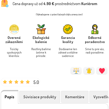
Cena dopravy už od
4.90 €
prostredníctvom
Kuriérom
(Vyhradzujeme si právo tlačových chýb a zmeny cien)
Overené
Ekologické
Garancia
Odborné
zákazníkmi
balenie
kvality
poradenstvo
Tisícky
Rastliny balíme
Dodávame len
Sme tu pre vás,
spokojných
šetrne k
zdravé a vitálne
radi poradíme.
klientov.
prírode.
sadenice.
5.0
Popis
Súvisiace produkty
Komentáre
Vysvetli