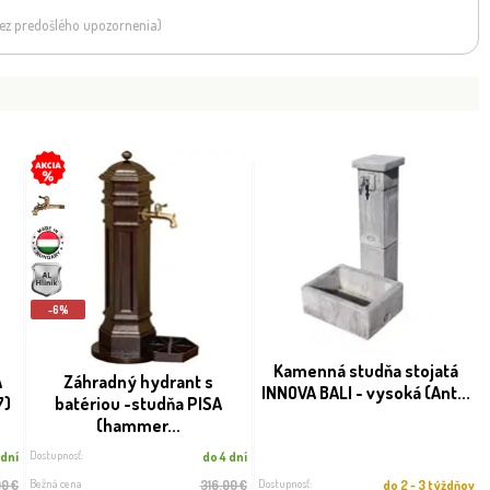
 bez predošlého upozornenia)
-6%
Kamenná studňa stojatá
A
Záhradný hydrant s
INNOVA BALI - vysoká (Ant...
7)
batériou -studňa PISA
(hammer...
Dostupnosť:
 dní
do 4 dní
Bežná cena
Dostupnosť:
00 €
316.00 €
do 2 - 3 týždňov