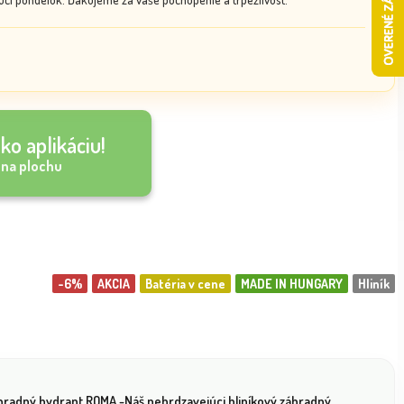
ko aplikáciu!
 na plochu
-6%
AKCIA
Batéria v cene
MADE IN HUNGARY
Hliník
hradný hydrant ROMA -Náš nehrdzavejúci hliníkový záhradný