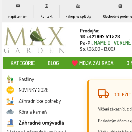
napíšte nám
Kontakt
Nákup na splátky
Obchodné podmie
Predajňa:
☎
+421 907 511 578
MÁME OTVORENÉ
Po-Pi:
So:
(08:00 - 13:00)
KATEGÓRIE
BLOG
MOJA ZÁHRADA
O 
Rastliny
NOVINKY 2026
DÔLEŽIT
Záhradnícke potreby
Vážení zákazníci, z 
Kôra a kameň
Posledným dňom exp
Záhradné umývadlá
Všetky objednávky p