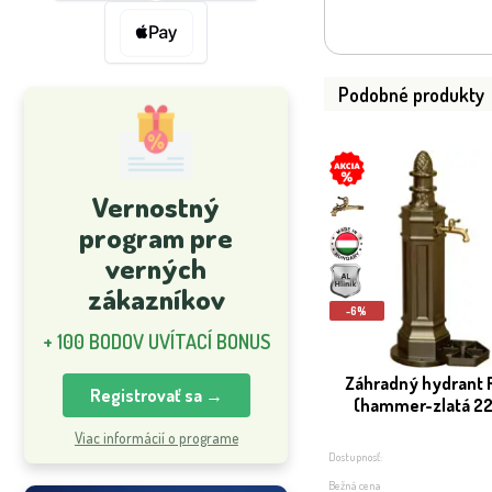
Podobné produkty
Vernostný
program pre
verných
zákazníkov
-6%
+ 100 BODOV UVÍTACÍ BONUS
Záhradný hydrant
Registrovať sa →
(hammer-zlatá 2
Viac informácií o programe
Dostupnosť:
Bežná cena