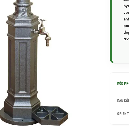
hy
vo
an
poč
dop
tr
KÓD P
EAN KÓ
ORIEN