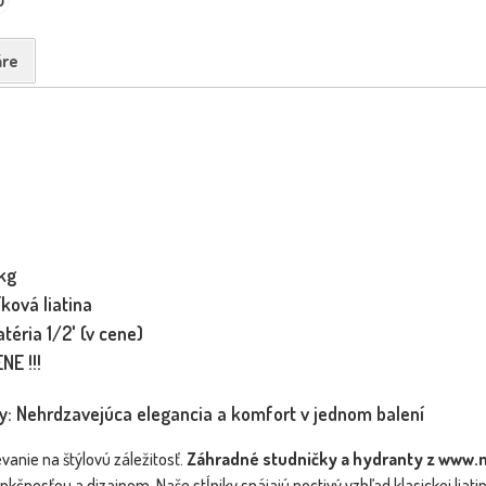
re
kg
íková liatina
téria 1/2' (v cene)
NE !!!
y: Nehrdzavejúca elegancia a komfort v jednom balení
anie na štýlovú záležitosť.
Záhradné studničky a hydranty z www
čnosťou a dizajnom. Naše stĺpiky spájajú poctivý vzhľad klasickej liati