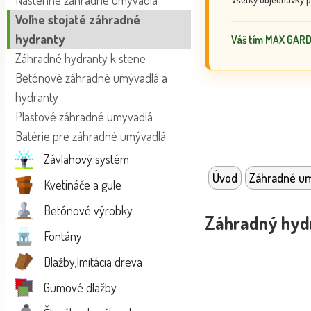
Nástenné záhradné umývadlá
Voľne stojaté záhradné
hydranty
Váš tím MAX GAR
Záhradné hydranty k stene
Betónové záhradné umývadlá a
hydranty
Plastové záhradné umyvadlá
Batérie pre záhradné umývadlá
Závlahový systém
Úvod
Záhradné u
Kvetináče a gule
Betónové výrobky
Záhradný hyd
Fontány
Dlažby,Imitácia dreva
Gumové dlažby