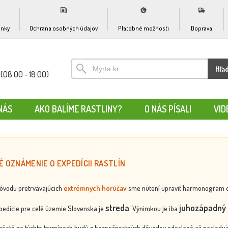
nky
Ochrana osobných údajov
Platobné možnosti
Doprava
Hľa
(08:00 - 18:00)
NÁS
AKO BALÍME RASTLINY?
O NÁS PÍSALI
VID
É OZNÁMENIE O EXPEDÍCII RASTLÍN
dôvodu pretrvávajúcich
extrémnych horúčav
sme nútení upraviť harmonogram odos
streda
juhozápadný 
edície pre celé územie Slovenska je
. Výnimkou je iba
rijaté po týchto termínoch budú z bezpečnostných dôvodov odoslané až nasledujú