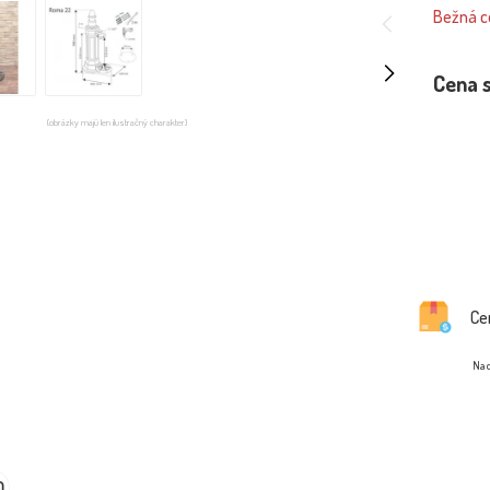
Bežná ce
Cena 
(obrázky majú len ilustračný charakter)
Ce
Na d
0