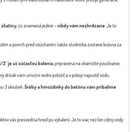
 zliatiny
, čo znamená jediné –
nikdy vám nezhrdzavie
. Je to
utím a povrch pred ošúchaním, takže studnička zostane krásna za
/2" je už súčasťou balenia
, pripravená na okamžité používanie.
ý držiak vám umožní vedro položiť a v pokoji napustiť vodu.
u 3 skrutiek.
Šróby a hmoždinky do betónu vám pribalíme
ktov vás presvedčia hneď po vybalení. Je to viac než len zdroj vody