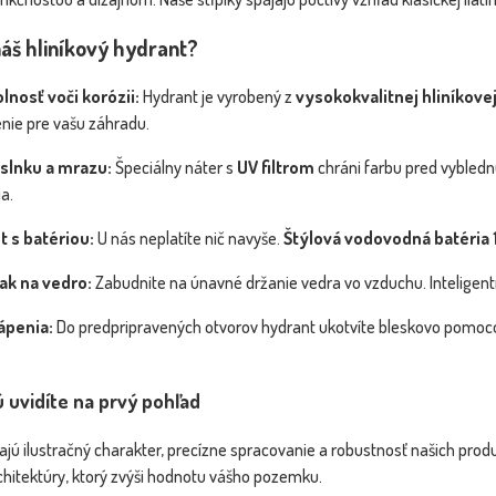
náš hliníkový hydrant?
lnosť voči korózii:
Hydrant je vyrobený z
vysokokvalitnej hliníkovej
šenie pre vašu záhradu.
 slnku a mrazu:
Špeciálny náter s
UV filtrom
chráni farbu pred vybledn
a.
 s batériou:
U nás neplatíte nič navyše.
Štýlová vodovodná batéria 1
ak na vedro:
Zabudnite na únavné držanie vedra vo vzduchu. Inteligentn
ápenia:
Do predpripravených otvorov hydrant ukotvíte bleskovo pomoco
rú uvidíte na prvý pohľad
jú ilustračný charakter, precízne spracovanie a robustnosť našich produ
rchitektúry, ktorý zvýši hodnotu vášho pozemku.