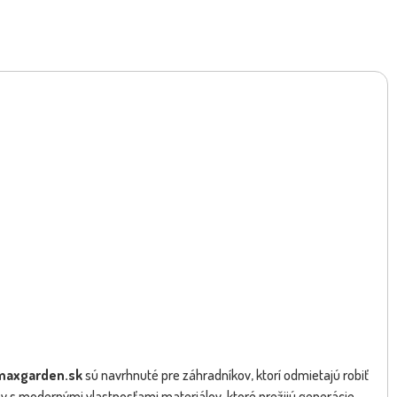
.maxgarden.sk
sú navrhnuté pre záhradníkov, ktorí odmietajú robiť
ny s modernými vlastnosťami materiálov, ktoré prežijú generácie.