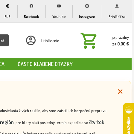
EUR
Facebook
Youtube
Instagram
Prihlásiť sa
je prázdny
dať
Prihlásenie
za 0.00 €
EÁ
ČASTO KLADENÉ OTÁZKY
ielania živých rastlín, aby sme zaistili ich bezpečnú prepravu.
región
štvrtok
, pre ktorý platí posledný termín expedície vo
.
ci pondelok. Ďakujeme za vaše pochopenie a trpezlivosť.