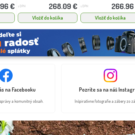
.96 €
268.09 €
266.96
s DPH
s DPH
a
Vložiť do košíka
Vložiť do košíka
nás na Facebooku
Pozrite sa na náš Instag
é správy a komunitný obsah.
Inšpiratívne fotografie a zábery zo zá