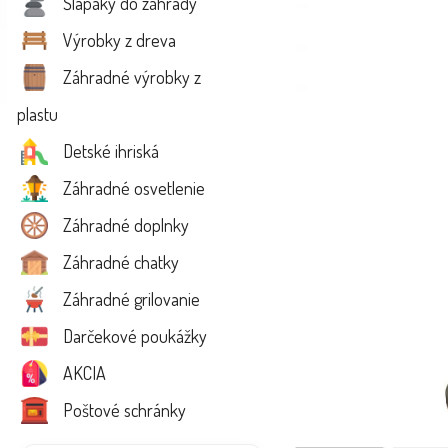
Šlapáky do záhrady
Výrobky z dreva
Záhradné výrobky z
plastu
Detské ihriská
Záhradné osvetlenie
Záhradné doplnky
Záhradné chatky
Záhradné grilovanie
Darčekové poukážky
AKCIA
Poštové schránky