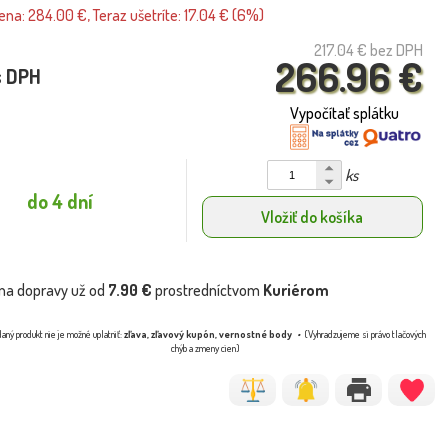
na: 284.00 €, Teraz ušetríte: 17.04 € (6%)
217.04 €
bez DPH
266.96 €
s DPH
Vypočítať splátku
ks
do 4 dní
Vložiť do košíka
na dopravy už od
7.90 €
prostredníctvom
Kuriérom
aný produkt nie je možné uplatniť:
zľava, zľavový kupón, vernostné body
(Vyhradzujeme si právo tlačových
chýb a zmeny cien)