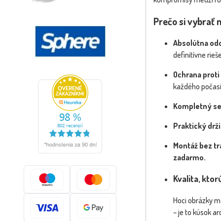
Prečo si vybrať 
Absolútna odo
definitívne rie
Ochrana proti
každého počasi
Kompletný set
Praktický drži
Montáž bez tr
zadarmo.
Kvalita, kto
Hoci obrázky ma
– je to kúsok a