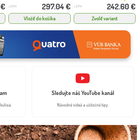
 €
297.04 €
242.60 €
s DPH
s DPH
Vložiť do košíka
Zvoliť variant
ram
Sledujte náš YouTube kanál
kulisia.
Návodné videá a užitočné tipy.