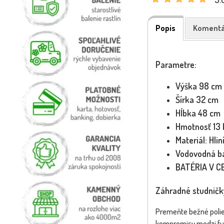
Popis
Komentá
Parametre:
Výška 98 cm
Šírka 32 cm
Hĺbka 48 cm
Hmotnosť 13 
Materiál: Hlin
Vodovodná ba
BATÉRIA V CE
Záhradné studničk
Premeňte bežné poliev
kompromisy medzi funk