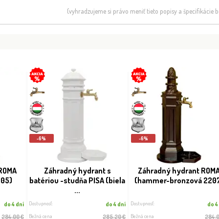
(vyhradzujeme si právo meniť tieto popisy a špecifikácie
-6%
-6%
 ROMA
Záhradný hydrant s
Záhradný hydrant ROM
205)
batériou -studňa PISA (biela
(hammer-bronzová 220
...
Dostupnosť:
Dostupnosť:
do 4 dní
do 4 dní
do 4
Bežná cena
Bežná cena
284.00 €
285.20 €
284.