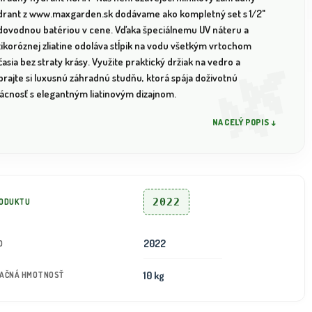
drant z www.maxgarden.sk dodávame ako kompletný set s 1/2"
dovodnou batériou v cene. Vďaka špeciálnemu UV náteru a
tikoróznej zliatine odoláva stĺpik na vodu všetkým vrtochom
asia bez straty krásy. Využite praktický držiak na vedro a
rajte si luxusnú záhradnú studňu, ktorá spája doživotnú
vácnosť s elegantným liatinovým dizajnom.
NA CELÝ POPIS ↓
2022
RODUKTU
2022
D
10 kg
TAČNÁ HMOTNOSŤ