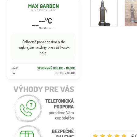
MAX GARDEN
DUNAJSKÝ KLÁTOV
--°C
--
Načítavam...
Odborné poradenstvo a tie
najkrajšie rastliny pre váš kúsok
raja.
Po-Pi:
OTVORENÉ (08:00 - 18:00)
So:
08:00 - 16:00
5.