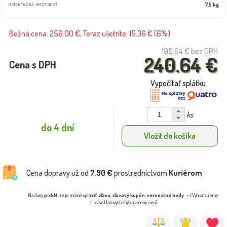
7,5 kg
ORIENTAČNÁ HMOTNOSŤ
Bežná cena: 256.00 €, Teraz ušetríte: 15.36 € (6%)
195.64 €
bez DPH
240.64 €
Cena s DPH
Vypočítať splátku
ks
do 4 dní
Vložiť do košíka
Cena dopravy už od
7.90 €
prostredníctvom
Kuriérom
Na daný produkt nie je možné uplatniť:
zľava, zľavový kupón, vernostné body
(Vyhradzujeme
si právo tlačových chýb a zmeny cien)