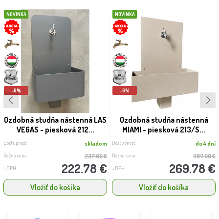
NOVINKA
NOVINKA
-6%
-6%
Ozdobná studňa nástenná LAS
Ozdobná studňa nástenná
VEGAS - piesková 212...
MIAMI - piesková 213/S...
Dostupnosť:
Dostupnosť:
skladom
do 4 dní
Bežná cena
Bežná cena
237.00 €
287.00 €
222.78 €
269.78 €
s DPH
s DPH
Vložiť do košíka
Vložiť do košíka