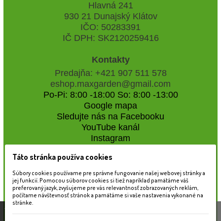
Hlavná 241
930 21 Dunajský Klátov
IČO: 50283391
IČ DPH: SK2120259416
Kontakty
Predajňa: +421 907 511 578
eshop.maxgarden@gmail.com
Po-Pi: 8:00 -18:00 So: 8:00 -13:00
Google mapa
Sledujte nás na Facebooku
YouTube kanál
Instagram
Táto stránka používa cookies
Naše záhradné centrum
Súbory cookies používame pre správne fungovanie našej webovej stránky a
jej funkcií. Pomocou súborov cookies si tiež napríklad pamätáme váš
preferovaný jazyk, zvyšujeme pre vás relevantnosť zobrazovaných reklám,
počítame návštevnosť stránok a pamätáme si vaše nastavenia vykonané na
stránke.
Táto stránka používa súbory cookies, ktoré nám