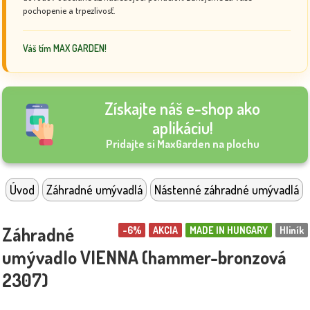
pochopenie a trpezlivosť.
Váš tím MAX GARDEN!
Získajte náš e-shop ako
aplikáciu!
Pridajte si MaxGarden na plochu
Úvod
Záhradné umývadlá
Nástenné záhradné umývadlá
Záhradné
-6%
AKCIA
MADE IN HUNGARY
Hliník
umývadlo VIENNA (hammer-bronzová
2307)