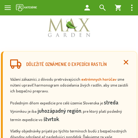
DÔLEŽITÉ OZNÁMENIE O EXPEDÍCII RASTLÍN
Vážení zákazníci, z dôvodu pretrvávajúcich
extrémnych horúčav
sme
nútení upraviť harmonogram odosielania živých rastlín, aby sme zaistili
ich bezpečnú prepravu.
streda
Posledným dňom expedície pre celé územie Slovenska je
.
juhozápadný región
Výnimkou je iba
, pre ktorý platí posledný
štvrtok
termín expedície vo
.
Všetky objednávky prijaté po týchto termínoch budú z bezpečnostných
dôvodov odoslané až nasledujúci pondelok. Ďakujeme za vaše