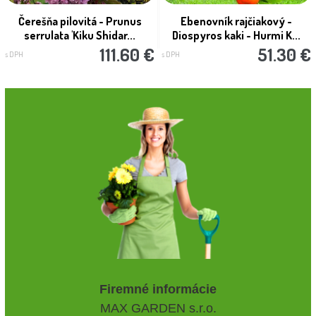
Čerešňa pilovitá - Prunus
Ebenovník rajčiakový -
serrulata 'Kiku Shidar...
Diospyros kaki - Hurmi K...
111.60 €
51.30 €
s DPH
s DPH
Firemné informácie
MAX GARDEN s.r.o.