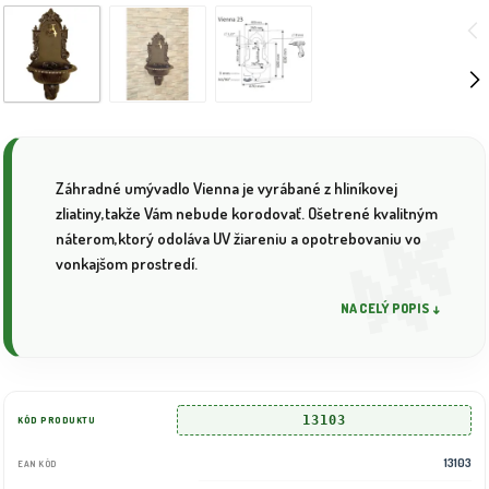
Záhradné umývadlo Vienna je vyrábané z hliníkovej
zliatiny,takže Vám nebude korodovať. Ošetrené kvalitným
náterom,ktorý odoláva UV žiareniu a opotrebovaniu vo
vonkajšom prostredí.
NA CELÝ POPIS ↓
13103
KÓD PRODUKTU
13103
EAN KÓD