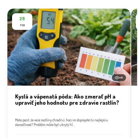
28
FEB
490
Kyslá a vápenatá pôda: Ako zmerať pH a
upraviť jeho hodnotu pre zdravie rastlín?
Máte pocit, že vaše rastliny chradnú, hoci im doprajete tú najlepšiu
starostlivosť? Problém môže byť ukrytý hl...