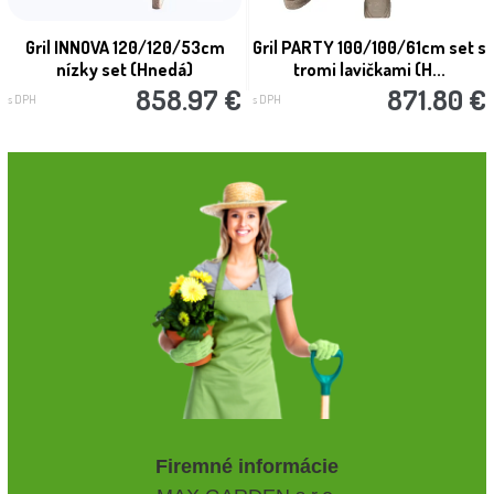
Gril INNOVA 120/120/53cm
Gril PARTY 100/100/61cm set s
nízky set (Hnedá)
tromi lavičkami (H...
858.97 €
871.80 €
s DPH
s DPH
Firemné informácie