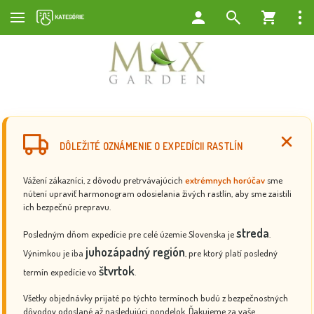
DÔLEŽITÉ OZNÁMENIE O EXPEDÍCII RASTLÍN
Vážení zákazníci, z dôvodu pretrvávajúcich
extrémnych horúčav
sme
nútení upraviť harmonogram odosielania živých rastlín, aby sme zaistili
ich bezpečnú prepravu.
streda
Posledným dňom expedície pre celé územie Slovenska je
.
juhozápadný región
Výnimkou je iba
, pre ktorý platí posledný
štvrtok
termín expedície vo
.
Všetky objednávky prijaté po týchto termínoch budú z bezpečnostných
dôvodov odoslané až nasledujúci pondelok. Ďakujeme za vaše