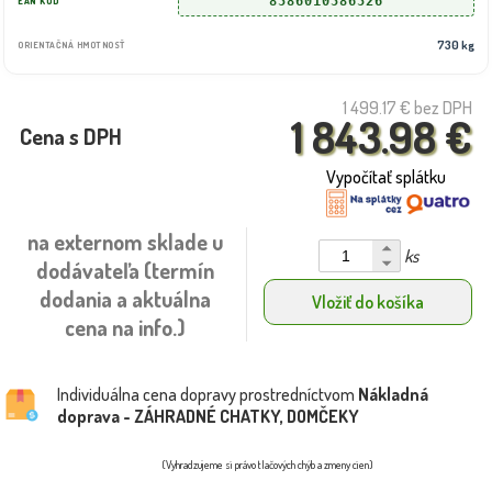
8586010586526
EAN KÓD
730 kg
ORIENTAČNÁ HMOTNOSŤ
1 499.17 €
bez DPH
1 843.98 €
Cena s DPH
Vypočítať splátku
na externom sklade u
ks
dodávateľa (termín
dodania a aktuálna
Vložiť do košíka
cena na info.)
Individuálna cena dopravy prostredníctvom
Nákladná
doprava - ZÁHRADNÉ CHATKY, DOMČEKY
(Vyhradzujeme si právo tlačových chýb a zmeny cien)