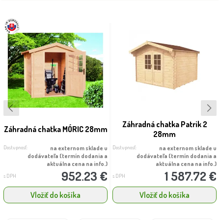
Záhradná chatka Patrik 2
Záhradná chatka MÓRIC 28mm
28mm
Dostupnosť:
Dostupnosť:
na externom sklade u
na externom sklade u
dodávateľa (termín dodania a
dodávateľa (termín dodania a
aktuálna cena na info.)
aktuálna cena na info.)
952.23 €
1 587.72 €
s DPH
s DPH
Vložiť do košíka
Vložiť do košíka