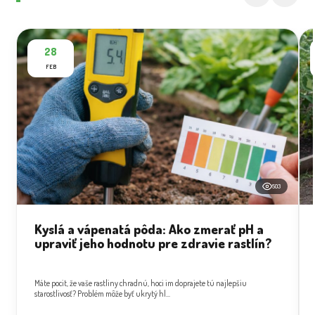
28
FEB
503
Kyslá a vápenatá pôda: Ako zmerať pH a
upraviť jeho hodnotu pre zdravie rastlín?
Máte pocit, že vaše rastliny chradnú, hoci im doprajete tú najlepšiu
starostlivosť? Problém môže byť ukrytý hl...