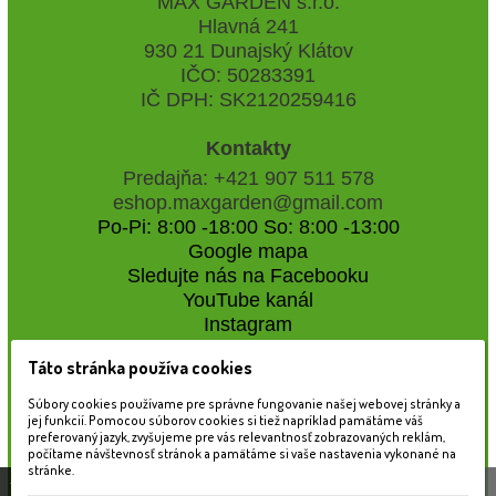
MAX GARDEN s.r.o.
Hlavná 241
930 21 Dunajský Klátov
IČO: 50283391
IČ DPH: SK2120259416
Kontakty
Predajňa: +421 907 511 578
eshop.maxgarden@gmail.com
Po-Pi: 8:00 -18:00 So: 8:00 -13:00
Google mapa
Sledujte nás na Facebooku
YouTube kanál
Instagram
Táto stránka používa cookies
Naše záhradné centrum
Súbory cookies používame pre správne fungovanie našej webovej stránky a
jej funkcií. Pomocou súborov cookies si tiež napríklad pamätáme váš
preferovaný jazyk, zvyšujeme pre vás relevantnosť zobrazovaných reklám,
počítame návštevnosť stránok a pamätáme si vaše nastavenia vykonané na
stránke.
Táto stránka používa súbory cookies, ktoré nám