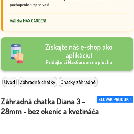
pochopenie a trpezlivosť.
Váš tím MAX GARDEN!
Získajte náš e-shop ako
aplikáciu!
Pridajte si MaxGarden na plochu
Úvod
Záhradné chatky
Chatky záhradné
Záhradná chatka Diana 3 -
SLOVAK PRODUKT
28mm - bez okeníc a kvetináča