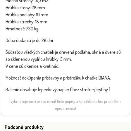
Plocha strechy: 14,3 m2
Hrúbka steny: 28 mm
Hrúbka podlahy: 19 mm
Hrúbka strechy: 18 mm
Hmotnosť: 730 kg
Doba dodania je do 28 dní
Súčasťou všetkých chatiek je drevená podlaha, okná a dvere sú
so sklenenou výplňou hrúbky 3 mm.
V cene sú okenice a kvetináč.
Možnosť dokúpenia prístavby a prístrešku k chatke DIANA.
Balenie obsahuje lepenkový papier ( bez strešnej krytiny )
(vyhradzujeme si právo meniť tieto popisy a špecifikácie bez predošlého
upozornenia)
Podobné produkty