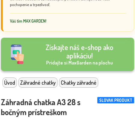
pochopenie a trpezlivosť.
Váš tím MAX GARDEN!
Získajte náš e-shop ako
aplikáciu!
Pridajte si MaxGarden na plochu
Úvod
Záhradné chatky
Chatky záhradné
Záhradná chatka A3 28 s
SLOVAK PRODUKT
bočným prístreškom