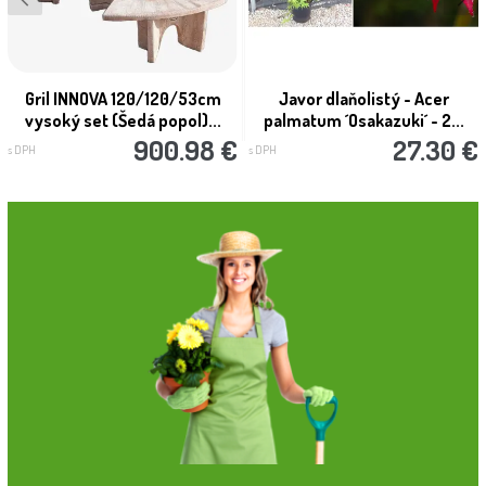
Gril INNOVA 120/120/53cm
Javor dlaňolistý - Acer
vysoký set (Šedá popol)...
palmatum ´Osakazuki´ - 2...
900.98 €
27.30 €
s DPH
s DPH