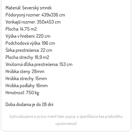
Materiál: Severský smrek
Pôdorysný rozmer: 439x336 cm
Vonkajší rozmer: 350x453 cm
Plocha: 14,75 m2
Výška v hrebeni: 220 cm
Podchodová výška: 196 cm
Šírka prestrešenia: 22 cm
Plocha strechy: 18,9 m2
Vnútorná dĺžka prestrešenia: 153 cm
Hrúbka steny: 28mm
Hrúbka strechy: 15mm
Hrúbka podlahy: 16mm
Hmotnosť: 750 kg
Doba dodania je do 28 dní
(vyhradzujeme si právo meniť tieto popisy a špecifikácie bez predošlého
upozornenia)