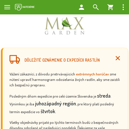
DÔLEŽITÉ OZNÁMENIE O EXPEDÍCII RASTLÍN
Vážení zákazníci, z dôvodu pretrvávajúcich
extrémnych horúčav
sme
nútení upraviť harmonogram odosielania živých rastlín, aby sme zaistili
ich bezpečnú prepravu.
streda
Posledným dňom expedície pre celé územie Slovenska je
.
juhozápadný región
Výnimkou je iba
, pre ktorý platí posledný
štvrtok
termín expedície vo
.
Všetky objednávky prijaté po týchto termínoch budú z bezpečnostných
dôvodov odoslané až nasledujúci pondelok. Ďakujeme za vaše