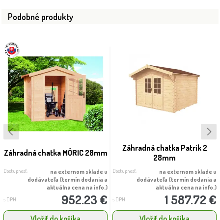
Podobné produkty
Záhradná chatka Patrik 2
Záhradná chatka MÓRIC 28mm
28mm
Dostupnosť:
Dostupnosť:
na externom sklade u
na externom sklade u
dodávateľa (termín dodania a
dodávateľa (termín dodania a
aktuálna cena na info.)
aktuálna cena na info.)
952.23 €
1 587.72 €
s DPH
s DPH
Vložiť do košíka
Vložiť do košíka