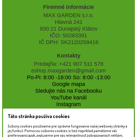
Firemné informácie
MAX GARDEN s.r.o.
Hlavná 241
930 21 Dunajský Klátov
IČO: 50283391
IČ DPH: SK2120259416
Kontakty
Predajňa: +421 907 511 578
eshop.maxgarden@gmail.com
Po-Pi: 8:00 -18:00 So: 8:00 -13:00
Google mapa
Sledujte nás na Facebooku
YouTube kanál
Instagram
Táto stránka používa cookies
Naše záhradné centrum
Súbory cookies používame pre správne fungovanie našej webovej stránky a
jej funkcií. Pomocou súborov cookies si tiež napríklad pamätáme váš
preferovaný jazyk, zvyšujeme pre vás relevantnosť zobrazovaných reklám,