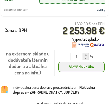
8586010581989
EAN KÓD
750 kg
ORIENTAČNÁ HMOTNOSŤ
1 832.50 €
bez DPH
2 253.98 €
Cena s DPH
Vypočítať splátku
na externom sklade u
ks
dodávateľa (termín
dodania a aktuálna
Vložiť do košíka
cena na info.)
Individuálna cena dopravy prostredníctvom
Nákladná
doprava - ZÁHRADNÉ CHATKY, DOMČEKY
(Vyhradzujeme si právo tlačových chýb a zmeny cien)