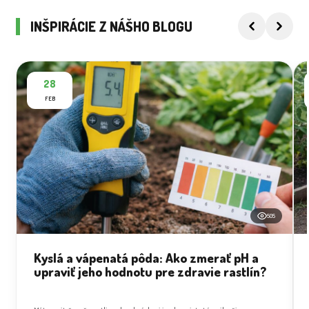
INŠPIRÁCIE Z NÁŠHO BLOGU
28
FEB
505
Kyslá a vápenatá pôda: Ako zmerať pH a
upraviť jeho hodnotu pre zdravie rastlín?