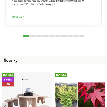
Máte pocit, že vaše rastliny chradnú, hoci im doprajete tú najlepšiu
starostlivosť? Problém môže byť ukrytý hl...
ČÍTAŤ VIAC →
Novinky
NOVINKA
NOVINKA
BOMBA
-5%