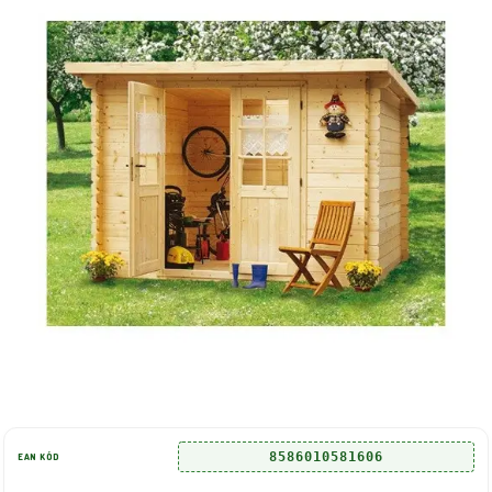
8586010581606
EAN KÓD