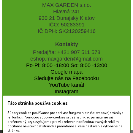
MAX GARDEN s.r.o.
Hlavná 241
930 21 Dunajský Klátov
IČO: 50283391
IČ DPH: SK2120259416
Kontakty
Predajňa: +421 907 511 578
eshop.maxgarden@gmail.com
Po-Pi: 8:00 -18:00 So: 8:00 -13:00
Google mapa
Sledujte nás na Facebooku
YouTube kanál
Instagram
Táto stránka používa cookies
Naše záhradné centrum
Súbory cookies používame pre správne fungovanie našej webovej stránky a
jej funkcií. Pomocou súborov cookies si tiež napríklad pamätáme váš
preferovaný jazyk, zvyšujeme pre vás relevantnosť zobrazovaných reklám,
počítame návštevnosť stránok a pamätáme si vaše nastavenia vykonané na
stránke.