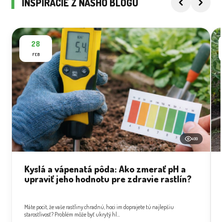
INŠPIRÁCIE Z NÁŠHO BLOGU
28
FEB
499
Kyslá a vápenatá pôda: Ako zmerať pH a
upraviť jeho hodnotu pre zdravie rastlín?
Máte pocit, že vaše rastliny chradnú, hoci im doprajete tú najlepšiu
starostlivosť? Problém môže byť ukrytý hl...