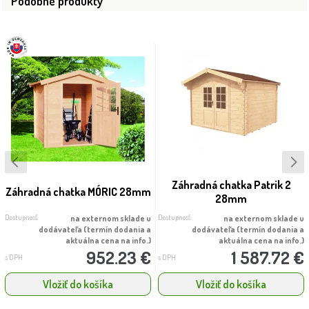
Podobné produkty
Záhradná chatka Patrik 2
Záhradná chatka MÓRIC 28mm
28mm
Dostupnosť:
Dostupnosť:
na externom sklade u
na externom sklade u
dodávateľa (termín dodania a
dodávateľa (termín dodania a
aktuálna cena na info.)
aktuálna cena na info.)
952.23 €
1 587.72 €
s DPH
s DPH
Vložiť do košíka
Vložiť do košíka