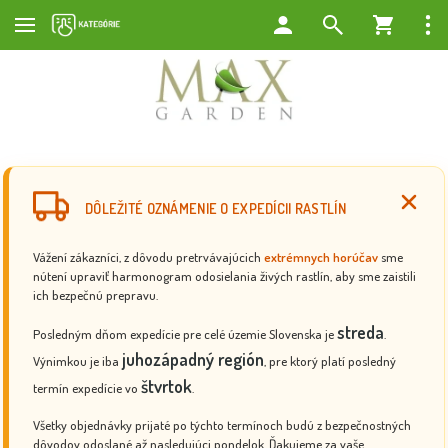
DÔLEŽITÉ OZNÁMENIE O EXPEDÍCII RASTLÍN
Vážení zákazníci, z dôvodu pretrvávajúcich
extrémnych horúčav
sme
nútení upraviť harmonogram odosielania živých rastlín, aby sme zaistili
ich bezpečnú prepravu.
streda
Posledným dňom expedície pre celé územie Slovenska je
.
juhozápadný región
Výnimkou je iba
, pre ktorý platí posledný
štvrtok
termín expedície vo
.
Všetky objednávky prijaté po týchto termínoch budú z bezpečnostných
dôvodov odoslané až nasledujúci pondelok. Ďakujeme za vaše