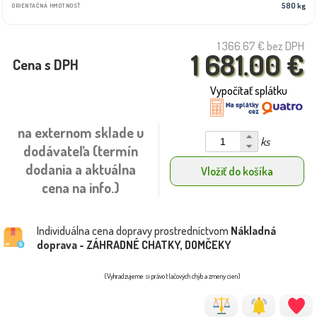
580 kg
ORIENTAČNÁ HMOTNOSŤ
1 366.67 €
bez DPH
1 681.00 €
Cena s DPH
Vypočítať splátku
na externom sklade u
ks
dodávateľa (termín
dodania a aktuálna
Vložiť do košíka
cena na info.)
Individuálna cena dopravy prostredníctvom
Nákladná
doprava - ZÁHRADNÉ CHATKY, DOMČEKY
(Vyhradzujeme si právo tlačových chýb a zmeny cien)