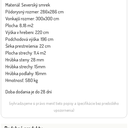
Materiál: Severský smrek
Pôdorysný rozmer: 286x286 cm
Vonkajší rozmer: 300x300 cm
Plocha: 8,18 m2
Výška v hrebeni: 220 cm
Podchodová výška: 196 cm
Šírka prestrešenia: 22 cm
Plocha strechy: 11,4 m2
Hrúbka steny: 28 mm
Hrúbka strechy: 15mm
Hrúbka podlahy: 16mm
Hmotnosť: 580 kg
Doba dodania je do 28 dní
(vyhradzujeme si právo meniť tieto popisy a špecifikácie bez predošlého
upozornenia)