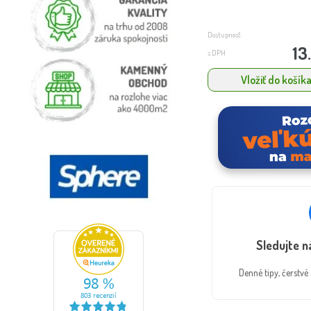
Dostupnosť:
13
s DPH
Vložiť do košík
Sledujte 
Denné tipy, čerstv