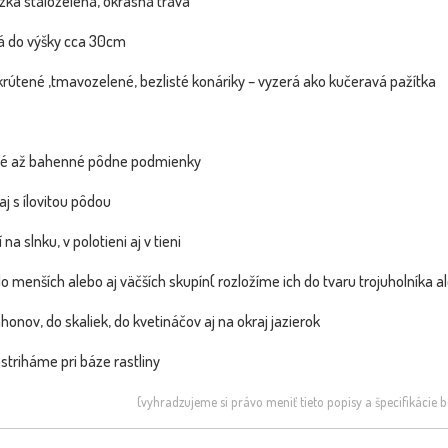
ízka stálozelená, okrasná tráva
tá do výšky cca 30cm
rútené ,tmavozelené, bezlisté konáriky – vyzerá ako kučeravá pažítka
hké až bahenné pôdne podmienky
aj s ílovitou pôdou
 na slnku, v polotieni aj v tieni
 menších alebo aj väčších skupín( rozložíme ich do tvaru trojuholníka 
honov, do skaliek, do kvetináčov aj na okraj jazierok
á - Carex
ostriháme pri báze rastliny
c Gree...
skladom
(vyhradzujeme si právo meniť tieto popisy a špecifikácie
4.80 €