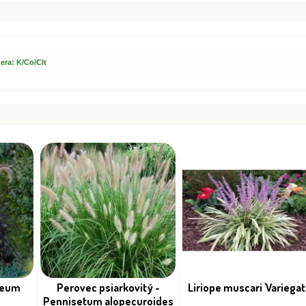
era: K/Co/Clt
ceum
Perovec psiarkovitý -
Liriope muscari 'Variegat
Pennisetum alopecuroides