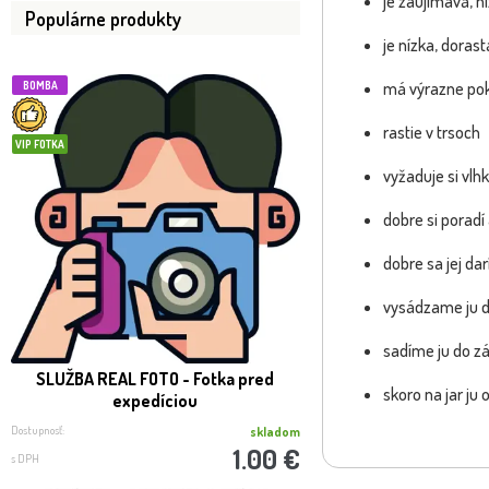
je zaujímavá, n
Populárne produkty
je nízka, doras
má výrazne pok
BOMBA
NOVINKA
-51%
rastie v trsoch
VIP FOTKA
vyžaduje si vl
dobre si poradí 
dobre sa jej darí
vysádzame ju do
sadíme ju do zá
SLUŽBA REAL FOTO - Fotka pred
Ostrica ošimensk
skoro na jar ju 
expedíciou
oshimensis 'Magi
Dostupnosť:
Dostupnosť:
skladom
1.00 €
s DPH
s DPH