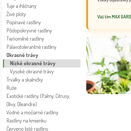
Tuje a ihličnany
Živé ploty
Váš tím MAX GAR
Popínavé rastliny
Pôdopokryvné rastliny
Tieňomilné rastliny
Pálavotolerantné rastliny
Okrasné trávy
Nízké okrasné trávy
Vysoké okrasné trávy
Trvalky a skalničky
Ruže
Exotické rastliny (Palmy, Citrusy,
Olivy, Oleandre)
Vodné a močiarné rastliny
Rastliny na kmienku
Červeno listé rastliny