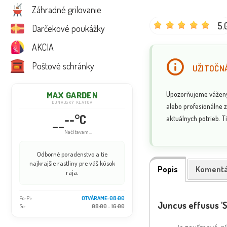
Záhradné grilovanie
5.
Darčekové poukážky
AKCIA
Poštové schránky
UŽITOČNÁ
Upozorňujeme vážených
MAX GARDEN
DUNAJSKÝ KLÁTOV
alebo profesionálne z
--°C
aktuálnych potrieb. Ti
--
Načítavam...
Odborné poradenstvo a tie
najkrajšie rastliny pre váš kúsok
Popis
Komentá
raja.
Po-Pi:
OTVÁRAME: 08:00
Juncus effusus 'Spi
So:
08:00 - 16:00