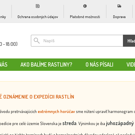
nky
Ochrana osobných údajov
Platobné možnosti
Doprava
Hľa
0 - 18:00)
NÁS
AKO BALÍME RASTLINY?
O NÁS PÍSALI
VID
É OZNÁMENIE O EXPEDÍCII RASTLÍN
dôvodu pretrvávajúcich
extrémnych horúčav
sme nútení upraviť harmonogram odos
streda
juhozápadný 
edície pre celé územie Slovenska je
. Výnimkou je iba
rijaté po týchto termínoch budú z bezpečnostných dôvodov odoslané až nasledujú