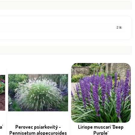
2 lit
a'
Perovec psiarkovitý -
Liriope muscari ´Deep
Pennisetum alopecuroides
Purple´