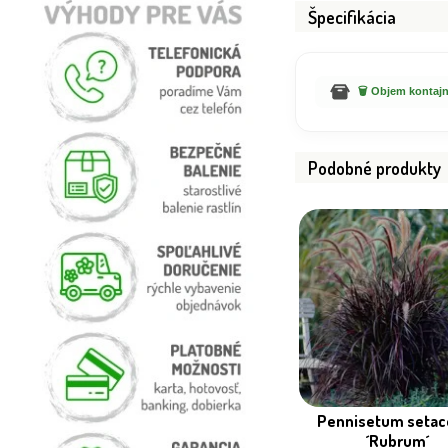
Špecifikácia
🗑️ Objem kontajn
Podobné produkty
Pennisetum seta
´Rubrum´