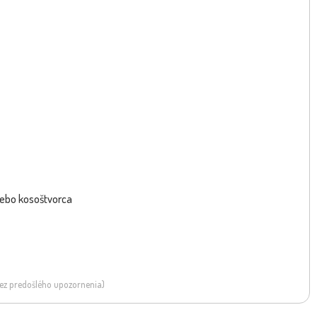
alebo kosoštvorca
 bez predošlého upozornenia)