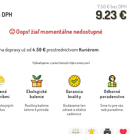
7.50 €
bez DPH
9.23 €
s DPH
🙁 Oops! žiaľ momentálne nedostupné
na dopravy už od
4.50 €
prostredníctvom
Kuriérom
(Vyhradzujeme si právo tlačových chýb a zmeny cien)
rené
Ekologické
Garancia
Odborné
níkmi
balenie
kvality
poradenstvo
pokojných
Rastliny balíme
Dodávame len
Sme tu pre vás,
tov.
šetrne k prírode.
zdravé a vitálne
radi poradíme.
sadenice.