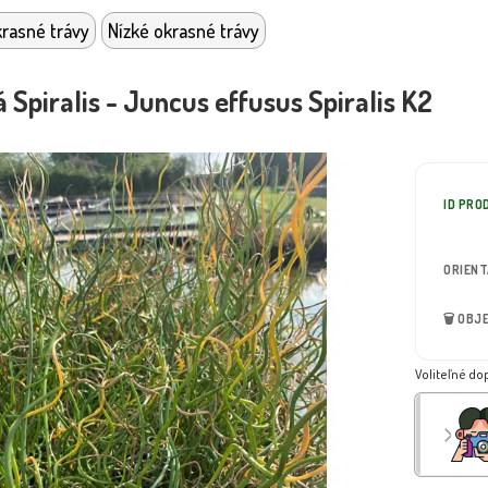
rasné trávy
Nízké okrasné trávy
á Spiralis - Juncus effusus Spiralis K2
ID PRO
ORIEN
🗑️ OB
Voliteľné do