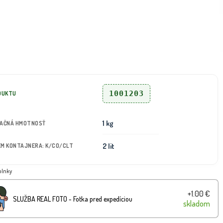
1001203
DUKTU
1 kg
TAČNÁ HMOTNOSŤ
2 lit
JEM KONTAJNERA: K/CO/CLT
plnky
+1.00 €
SLUŽBA REAL FOTO - Fotka pred expedíciou
skladom