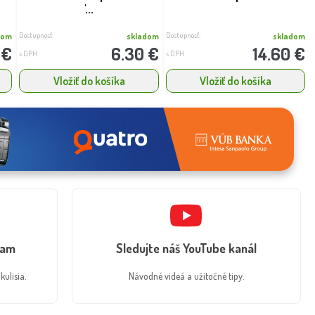
'...
Dostupnosť:
Dostupnosť:
dom
skladom
skladom
 €
6.30 €
14.60 €
s DPH
s DPH
Vložiť do košíka
Vložiť do košíka
ram
Sledujte náš YouTube kanál
kulisia.
Návodné videá a užitočné tipy.