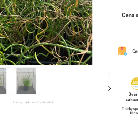
Cena 
Ce
Ove
zákaz
(obrázky majú len ilustračný charakter)
Tisícky s
klien