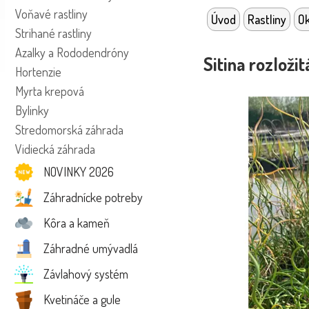
Voňavé rastliny
Úvod
Rastliny
Ok
Strihané rastliny
Azalky a Rododendróny
Sitina rozložit
Hortenzie
Myrta krepová
Bylinky
Stredomorská záhrada
Vidiecká záhrada
NOVINKY 2026
Záhradnícke potreby
Kôra a kameň
Záhradné umývadlá
Závlahový systém
Kvetináče a gule