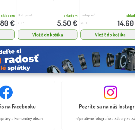
Dostupnosť:
Dostupnosť:
skladom
skladom
skla
.80 €
5.50 €
14.60
s DPH
s DPH
a
Vložiť do košíka
Vložiť do košíka
nás na Facebooku
Pozrite sa na náš Instag
é správy a komunitný obsah.
Inšpiratívne fotografie a zábery zo zá