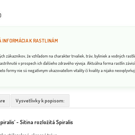
0
 INFORMÁCIA K RASTLINÁM
 zákazníkov, že vzhľadom na charakter trvaliek, tráv, byliniek a vodných rastlí
astrihnuté v prospech ich ďalšieho zdravého vývoja. Aktuálna forma rastlín závi
eto formy nie sú negatívnym ukazovateľom vitality či kvality a nijako neovplyvňujú
re
Vysvetlivky k popisom:
ralis' - Sitina rozložitá Spiralis