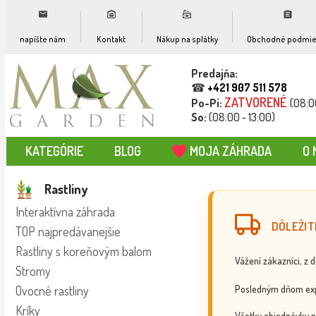
napíšte nám
Kontakt
Nákup na splátky
Obchodné podmie
Predajňa:
☎
+421 907 511 578
ZATVORENÉ
Po-Pi:
(08:0
So:
(08:00 - 13:00)
KATEGÓRIE
BLOG
MOJA ZÁHRADA
O 
Rastliny
Interaktívna záhrada
DÔLEŽIT
TOP najpredávanejšie
Rastliny s koreňovým balom
Vážení zákazníci, z 
Stromy
Posledným dňom exp
Ovocné rastliny
Kríky
Všetky objednávky p