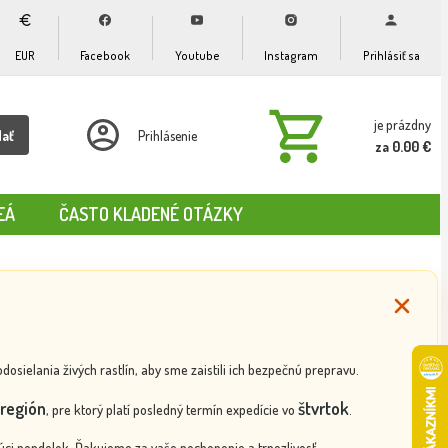
EUR
Facebook
Youtube
Instagram
Prihlásiť sa
je prázdny
dať
Prihlásenie
za 0.00 €
EÁ
ČASTO KLADENÉ OTÁZKY
ielania živých rastlín, aby sme zaistili ich bezpečnú prepravu.
región
štvrtok
, pre ktorý platí posledný termín expedície vo
.
ci pondelok. Ďakujeme za vaše pochopenie a trpezlivosť.