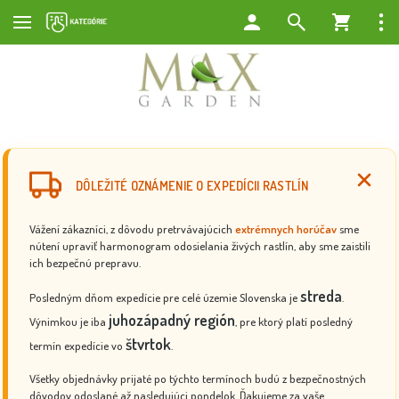
DÔLEŽITÉ OZNÁMENIE O EXPEDÍCII RASTLÍN
Vážení zákazníci, z dôvodu pretrvávajúcich
extrémnych horúčav
sme
nútení upraviť harmonogram odosielania živých rastlín, aby sme zaistili
ich bezpečnú prepravu.
streda
Posledným dňom expedície pre celé územie Slovenska je
.
juhozápadný región
Výnimkou je iba
, pre ktorý platí posledný
štvrtok
termín expedície vo
.
Všetky objednávky prijaté po týchto termínoch budú z bezpečnostných
dôvodov odoslané až nasledujúci pondelok. Ďakujeme za vaše