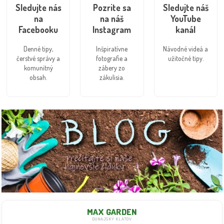
Sledujte nás
Pozrite sa
Sledujte náš
na
na náš
YouTube
Facebooku
Instagram
kanál
Denné tipy,
Inšpiratívne
Návodné videá a
čerstvé správy a
fotografie a
užitočné tipy.
komunitný
zábery zo
obsah.
zákulisia.
MAX GARDEN
DUNAJSKÝ KLÁTOV