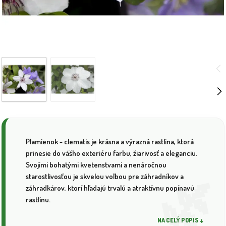
Plamienok - clematis je krásna a výrazná rastlina, ktorá
prinesie do vášho exteriéru farbu, žiarivosť a eleganciu.
Svojimi bohatými kvetenstvami a nenáročnou
starostlivosťou je skvelou voľbou pre záhradníkov a
záhradkárov, ktorí hľadajú trvalú a atraktívnu popínavú
rastlinu.
NA CELÝ POPIS ↓