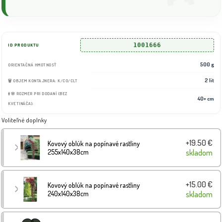
1001666
ID PRODUKTU
500 g
ORIENTAČNÁ HMOTNOSŤ
2 lit
🗑️ OBJEM KONTAJNERA: K/CO/CLT
⬆️🌸 ROZMER PRI DODANÍ (BEZ
40+ cm
KVETINÁČA):
Voliteľné doplnky
+19.50 €
Kovový oblúk na popínavé rastliny
255x140x38cm
skladom
+15.00 €
Kovový oblúk na popínavé rastliny
240x140x38cm
skladom