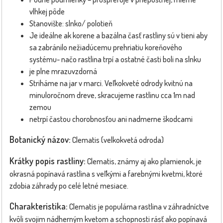
vlhkej pôde
Stanovište: slnko/ polotieň
Je ideálne ak korene a bazálna časť rastliny sú v tieni aby
sa zabránilo nežiadúcemu prehriatiu koreňového
systému- načo rastlina trpí a ostatné časti boli na slnku
je plne mrazuvzdorná
Striháme na jar v marci. Veľkokveté odrody kvitnú na
minuloročnom dreve, skracujeme rastlinu cca 1m nad
zemou
netrpí častou chorobnosťou ani nadmerne škodcami
Botanický názov:
Clematis (velkokvetá odroda)
Krátky popis rastliny:
Clematis, známy aj ako plamienok, je
okrasná popínavá rastlina s veľkými a farebnými kvetmi, ktoré
zdobia záhrady po celé letné mesiace.
Charakteristika:
Clematis je populárna rastlina v záhradníctve
kvôli svojim nádherným kvetom a schopnosti rásť ako popínavá