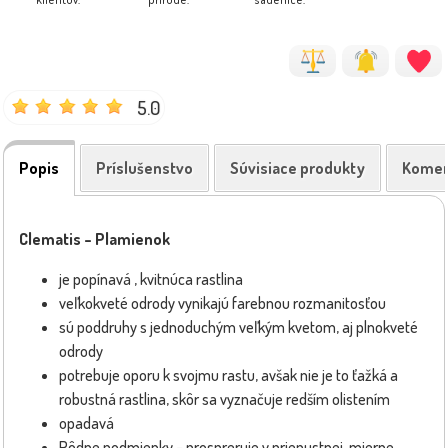
5.0
Popis
Príslušenstvo
Súvisiace produkty
Komen
Clematis – Plamienok
je popínavá , kvitnúca rastlina
veľkokveté odrody vynikajú farebnou rozmanitosťou
sú poddruhy s jednoduchým veľkým kvetom, aj plnokveté
odrody
potrebuje oporu k svojmu rastu, avšak nie je to ťažká a
robustná rastlina, skôr sa vyznačuje redším olistením
opadavá
Pôdne podmienky – prospreruje v priepustnej, mierne