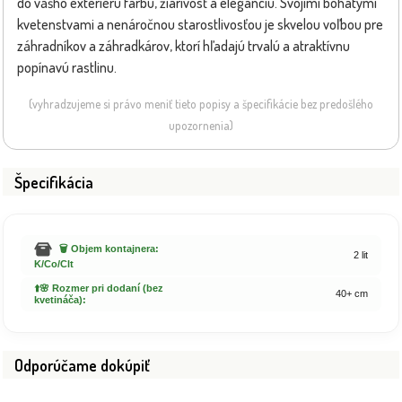
do vášho exteriéru farbu, žiarivosť a eleganciu. Svojimi bohatými
kvetenstvami a nenáročnou starostlivosťou je skvelou voľbou pre
záhradníkov a záhradkárov, ktorí hľadajú trvalú a atraktívnu
popínavú rastlinu.
(vyhradzujeme si právo meniť tieto popisy a špecifikácie bez predošlého
upozornenia)
Špecifikácia
🗑️ Objem kontajnera:
2 lit
K/Co/Clt
⬆️🌸 Rozmer pri dodaní (bez
40+ cm
kvetináča):
Odporúčame dokúpiť