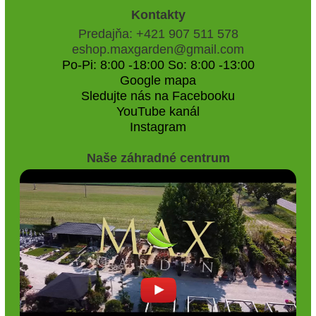
Kontakty
Predajňa: +421 907 511 578
eshop.maxgarden@gmail.com
Po-Pi: 8:00 -18:00 So: 8:00 -13:00
Google mapa
Sledujte nás na Facebooku
YouTube kanál
Instagram
Naše záhradné centrum