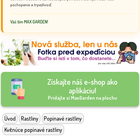
pochopenie a trpezlivosť.
Váš tím MAX GARDEN!
Získajte náš e-shop ako
aplikáciu!
Pridajte si MaxGarden na plochu
Úvod
Rastliny
Popínavé rastliny
Kvitnúce popínavé rastliny