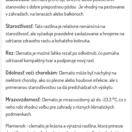
stanovisko s dobre priepustnou pôdou. Je vhodný na pestovanie
v záhradách, na terasách alebo balkónoch.
Starostlivosť:
Táto rastlina je relatívne nenáročná na
starostlivosť, ale vyžaduje pravidelné zavlažovanie a hnojenie na
udržanie zdravého rastu a bohatého kvitnutia.
Rez:
Clematis je možné ľahko rezať po odkvitnutí, čo pomáha
udržiavať kompaktný tvar a podporuje nový rast.
Odolnosť voči chorobám:
Clematis môže byť náchylný na
niektoré choroby, ako sú plesne alebo houbové infekcie, ale s
primeranou starostlivosťou sa dá predchádzať ich výskytu.
Mrazuvzdornosť:
Clematis je mrazuvzdorný až do -23,3 °C, čo z
neho robí vhodnú voľbu pre záhrady v rôznych klimatických
podmienkach.
Plamienok - clematis je krásna a výrazná rastlina, ktorá prinesie