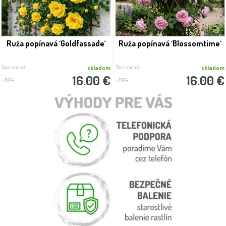
Ruža popínavá ´Goldfassade´
Ruža popínavá ´Blossomtime´
Dostupnosť:
Dostupnosť:
skladom
skladom
16.00 €
16.00 €
s DPH
s DPH