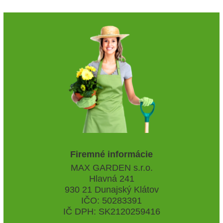
Firemné informácie
MAX GARDEN s.r.o.
Hlavná 241
930 21 Dunajský Klátov
IČO: 50283391
IČ DPH: SK2120259416