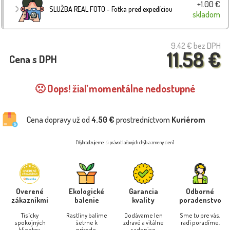
+1.00 €
SLUŽBA REAL FOTO - Fotka pred expedíciou
skladom
9.42 €
bez DPH
11.58 €
Cena s DPH
🙁 Oops! žiaľ momentálne nedostupné
Cena dopravy už od
4.50 €
prostredníctvom
Kuriérom
(Vyhradzujeme si právo tlačových chýb a zmeny cien)
Overené
Ekologické
Garancia
Odborné
zákazníkmi
balenie
kvality
poradenstvo
Tisícky
Rastliny balíme
Dodávame len
Sme tu pre vás,
spokojných
šetrne k
zdravé a vitálne
radi poradíme.
klientov.
prírode.
sadenice.