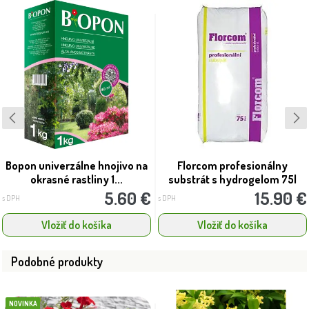
Bopon univerzálne hnojivo na
Florcom profesionálny
okrasné rastliny 1...
substrát s hydrogelom 75l
5.60 €
15.90 €
s DPH
s DPH
Vložiť do košíka
Vložiť do košíka
Podobné produkty
NOVINKA