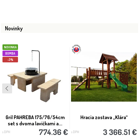
Novinky
NOVINKA
BOMBA
-3%
Gril PAHREBA 175/76/54cm
Hracia zostava „Klára“
set s dvoma lavičkami a...
774.36 €
3 366.51 €
s DPH
s DPH