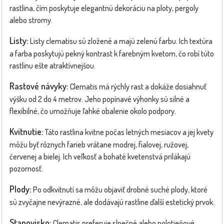
rastlina, čím poskytuje elegantnú dekoráciu na ploty, pergoly
alebo stromy.
Listy:
Listy clematisu sú zložené a majú zelenú farbu. Ich textúra
a farba poskytujú pekný kontrast k farebným kvetom, čo robí túto
rastlinu ešte atraktívnejšou.
Rastové návyky:
Clematis má rýchly rast a dokáže dosiahnuť
výšku od 2 do 4 metrov. Jeho popínavé výhonky sú silné a
flexibilné, čo umožňuje ľahké obalenie okolo podpory.
Kvitnutie:
Táto rastlina kvitne počas letných mesiacov a jej kvety
môžu byť rôznych farieb vrátane modrej, fialovej, ružovej,
červenej a bielej. Ich veľkosť a bohaté kvetenstvá prilákajú
pozornosť.
Plody:
Po odkvitnutí sa môžu objaviť drobné suché plody, ktoré
sú zvyčajne nevýrazné, ale dodávajú rastline ďalší estetický prvok.
Stanovisko:
Clematis preferuje slnečné alebo polotieňové