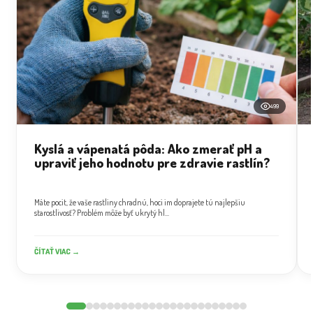
499
Kyslá a vápenatá pôda: Ako zmerať pH a
upraviť jeho hodnotu pre zdravie rastlín?
Máte pocit, že vaše rastliny chradnú, hoci im doprajete tú najlepšiu
starostlivosť? Problém môže byť ukrytý hl...
ČÍTAŤ VIAC →