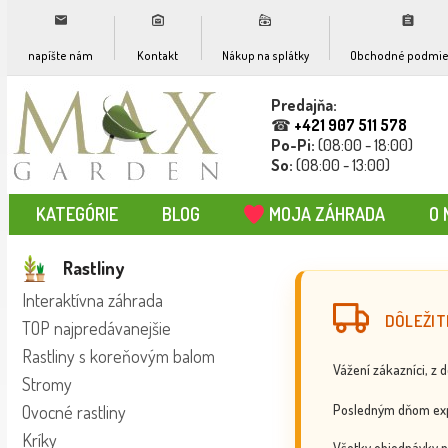
napíšte nám
Kontakt
Nákup na splátky
Obchodné podmie
Predajňa:
☎
+421 907 511 578
Po-Pi:
(08:00 - 18:00)
So:
(08:00 - 13:00)
KATEGÓRIE
BLOG
MOJA ZÁHRADA
O 
Rastliny
Interaktívna záhrada
DÔLEŽIT
TOP najpredávanejšie
Rastliny s koreňovým balom
Vážení zákazníci, z 
Stromy
Posledným dňom exp
Ovocné rastliny
Kríky
Všetky objednávky p