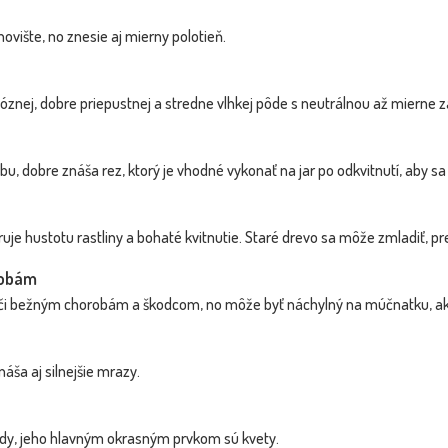
ovište, no znesie aj mierny polotieň.
móznej, dobre priepustnej a stredne vlhkej pôde s neutrálnou až mierne z
u, dobre znáša rez, ktorý je vhodné vykonať na jar po odkvitnutí, aby sa
ruje hustotu rastliny a bohaté kvitnutie. Staré drevo sa môže zmladiť, 
robám
i bežným chorobám a škodcom, no môže byť náchylný na múčnatku, ak ras
áša aj silnejšie mrazy.
dy, jeho hlavným okrasným prvkom sú kvety.