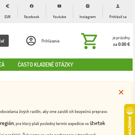
EUR
Facebook
Youtube
Instagram
Prihlásiť sa
je prázdny
dať
Prihlásenie
za 0.00 €
EÁ
ČASTO KLADENÉ OTÁZKY
ielania živých rastlín, aby sme zaistili ich bezpečnú prepravu.
región
štvrtok
, pre ktorý platí posledný termín expedície vo
.
ci pondelok. Ďakujeme za vaše pochopenie a trpezlivosť.