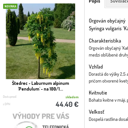
Popis
Súvisiac
NOVINKA
NOVINKA
Orgován obyčajný
Syringa vulgaris '
Charakteristika
Orgován obyčajný 'Kat
medzi obľúbené druhy
Vzhľad
Dorastá do výšky 2,5 a
pričom otvorené kvety
Štedrec - Laburnum alpinum
Mäta pieporná - Men
'Pendulum' - na 100/1...
´Chocolat
Kvitnutie
Dostupnosť:
Dostupnosť:
skladom
Bohato kvitne v máji, 
44.40 €
s DPH
s DPH
Veľkosť
Dospelá rastlina dosa