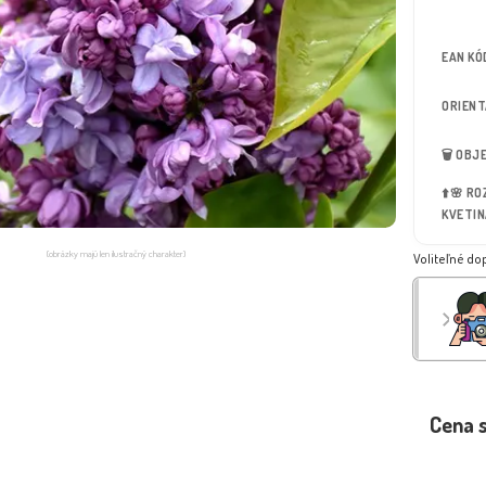
EAN KÓ
ORIEN
🗑️ OB
⬆️🌸 R
KVETIN
(obrázky majú len ilustračný charakter)
Voliteľné do
Cena 