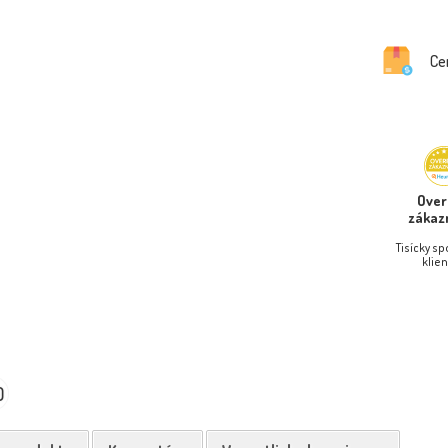
Ce
Ove
zákaz
Tisícky s
klien
0