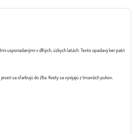
atlantský - Cedrus atlantica
Daphne 'Perfume Princess White
NOVINKA
'Glauca Pendu...
25/30cm
tmi usporiadanými v dlhých, úzkych latách. Tento opadavý ker patrí
 jeseň sa sfarbujú do žlta. Kvety sa vyvíjajú z tmavších pukov,
Dostupnosť:
skladom
sk
728.80 €
35.1
s DPH