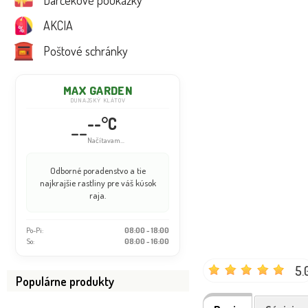
Darčekové poukážky
AKCIA
Poštové schránky
MAX GARDEN
DUNAJSKÝ KLÁTOV
--°C
--
Načítavam...
Odborné poradenstvo a tie
najkrajšie rastliny pre váš kúsok
raja.
Po-Pi:
08:00 - 18:00
So:
08:00 - 16:00
5.
Populárne produkty