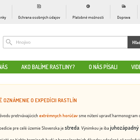
nky
Ochrana osobných údajov
Platobné možnosti
Doprava
Hľa
NÁS
AKO BALÍME RASTLINY?
O NÁS PÍSALI
VID
É OZNÁMENIE O EXPEDÍCII RASTLÍN
dôvodu pretrvávajúcich
extrémnych horúčav
sme nútení upraviť harmonogram odos
streda
juhozápadný 
edície pre celé územie Slovenska je
. Výnimkou je iba
rijaté po týchto termínoch budú z bezpečnostných dôvodov odoslané až nasledujú