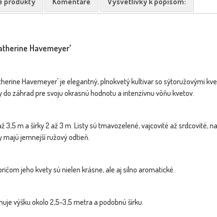
e produkty
Komentáre
Vysvetlivky k popisom:
Ruža na kmienku ´BURGUND´ - na
Céder 
NOVINKA
NOVINKA
110cm kmeni
Katherine Havemeyer'
herine Havemeyer' je elegantný, plnokvetý kultivar so sýtoružovými kve
 do záhrad pre svoju okrasnú hodnotu a intenzívnu vôňu kvetov.
ž 3,5 m a šírky 2 až 3 m. Listy sú tmavozelené, vajcovité až srdcovité, na
 majú jemnejší ružový odtieň.
tha piperita
e´
Dostupnosť:
Dostupnosť:
skladom
skladom
pričom jeho kvety sú nielen krásne, ale aj silno aromatické.
26.50 €
5.10 €
s DPH
s DPH
huje výšku okolo 2,5-3,5 metra a podobnú šírku.