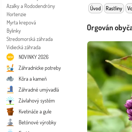
Azalky a Rododendróny
Úvod
Rastliny
Vo
Hortenzie
Myrta krepová
Orgován obyča
Bylinky
Stredomorská záhrada
Vidiecká záhrada
NOVINKY 2026
Záhradnícke potreby
Kôra a kameň
Záhradné umývadlá
Závlahový systém
Kvetináče a gule
Betónové výrobky