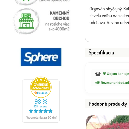
Orgován obyčajný 'Ka
skvelú voľbu na solité
udržiava. Rez ho udrž
Špecifikácia
🗑️ Objem kontajn
⬆️🌸 Rozmer pri dodaní
Podobné produkty