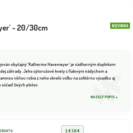
eyer' - 20/30cm
NOVINKA
gován obyčajný 'Katherine Havemeyer' je nádherným doplnkom
ždej záhrady. Jeho sýtoružové kvety s fialovým nádychom a
amnou vôňou robia z neho skvelú voľbu na solitérnu výsadbu aj
 súčasť živých plotov
NA CELÝ POPIS ↓
14384
RODUKTU