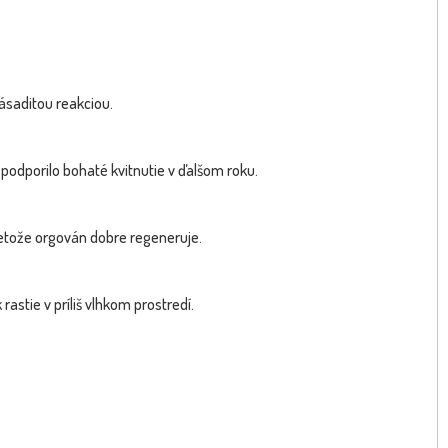
ásaditou reakciou.
 podporilo bohaté kvitnutie v ďalšom roku.
pretože orgován dobre regeneruje.
tie v príliš vlhkom prostredí.