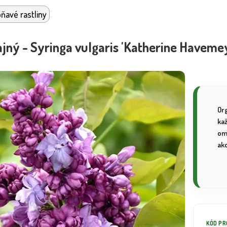
ňavé rastliny
jný - Syringa vulgaris 'Katherine Havem
Or
ka
om
ako
KÓD P