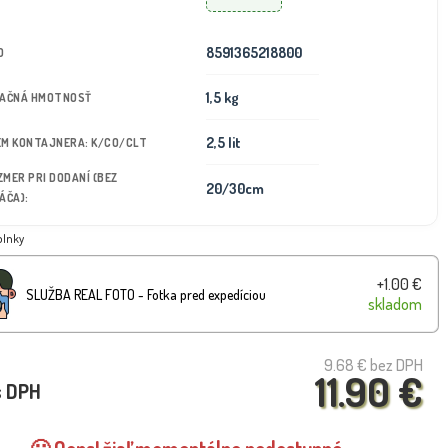
8591365218800
D
1,5 kg
TAČNÁ HMOTNOSŤ
2,5 lit
JEM KONTAJNERA: K/CO/CLT
OZMER PRI DODANÍ (BEZ
20/30cm
ÁČA):
plnky
+1.00 €
SLUŽBA REAL FOTO - Fotka pred expedíciou
skladom
9.68 €
bez DPH
11.90 €
s DPH