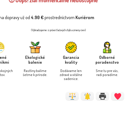
🙁 Oops! žiaľ momentálne nedostupné
na dopravy už od
4.90 €
prostredníctvom
Kuriérom
(Vyhradzujeme si právo tlačových chýb a zmeny cien)
rené
Ekologické
Garancia
Odborné
níkmi
balenie
kvality
poradenstvo
pokojných
Rastliny balíme
Dodávame len
Sme tu pre vás,
tov.
šetrne k prírode.
zdravé a vitálne
radi poradíme.
sadenice.