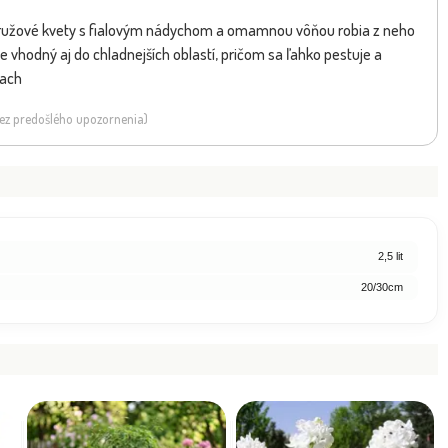
ružové kvety s fialovým nádychom a omamnou vôňou robia z neho
e vhodný aj do chladnejších oblastí, pričom sa ľahko pestuje a
nach
 bez predošlého upozornenia)
2,5 lit
20/30cm