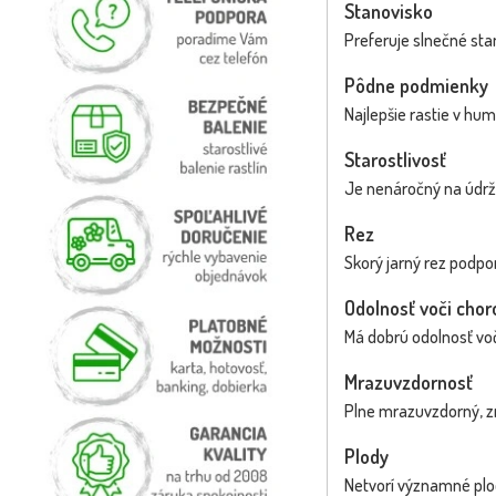
Stanovisko
Preferuje slnečné stan
Pôdne podmienky
Najlepšie rastie v hu
Starostlivosť
Je nenáročný na údržb
Rez
Skorý jarný rez podpo
Odolnosť voči cho
Má dobrú odolnosť voč
Mrazuvzdornosť
Plne mrazuvzdorný, zn
Plody
Netvorí významné plo