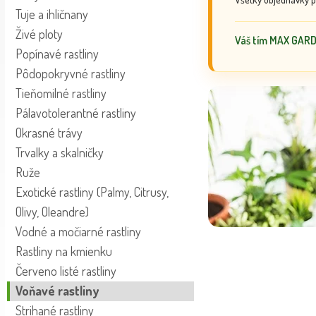
Tuje a ihličnany
Živé ploty
Váš tím MAX GAR
Popínavé rastliny
Pôdopokryvné rastliny
Tieňomilné rastliny
Pálavotolerantné rastliny
Okrasné trávy
Trvalky a skalničky
Ruže
Exotické rastliny (Palmy, Citrusy,
Olivy, Oleandre)
Vodné a močiarné rastliny
Rastliny na kmienku
Červeno listé rastliny
Voňavé rastliny
Strihané rastliny