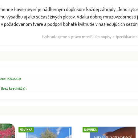
therine Havemeyer' je nádherným doplnkom každej záhrady. Jeho sýto
rnu výsadbu aj ako súčasť živých plotov. Vďaka dobrej mrazuvzdornosti j
í v požadovanom tvare a podporí bohaté kvitnutie v nasledujúcich sezó
(vyhradzujeme si právo meniť tieto popisy a špecifikácie
era: K/Co/Clt
 (bez kvetináča):
NOVINKA
NOVINKA