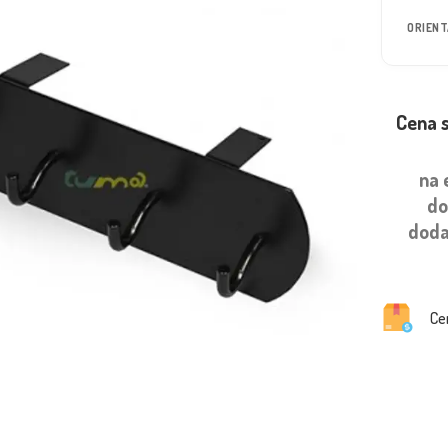
ORIEN
Cena 
na 
do
doda
Ce