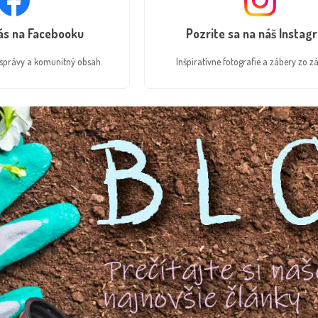
nás na Facebooku
Pozrite sa na náš Instag
é správy a komunitný obsah.
Inšpiratívne fotografie a zábery zo zá