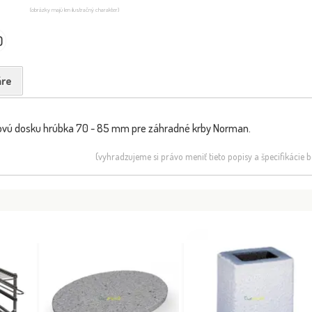
(obrázky majú len ilustračný charakter)
0
re
bovú dosku hrúbka 70 - 85 mm pre záhradné krby Norman.
(vyhradzujeme si právo meniť tieto popisy a špecifikácie