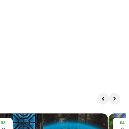
08
04
JÚL
JÚL