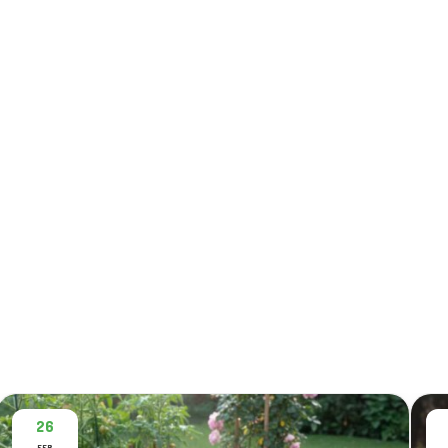
26
FEB