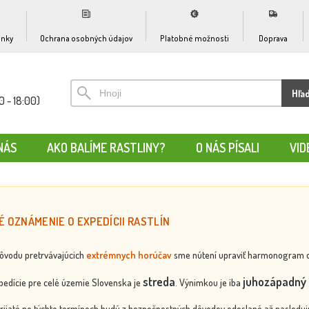
nky
Ochrana osobných údajov
Platobné možnosti
Doprava
Hľa
0 - 18:00)
NÁS
AKO BALÍME RASTLINY?
O NÁS PÍSALI
VID
É OZNÁMENIE O EXPEDÍCII RASTLÍN
dôvodu pretrvávajúcich
extrémnych horúčav
sme nútení upraviť harmonogram odos
streda
juhozápadný 
edície pre celé územie Slovenska je
. Výnimkou je iba
rijaté po týchto termínoch budú z bezpečnostných dôvodov odoslané až nasledujú