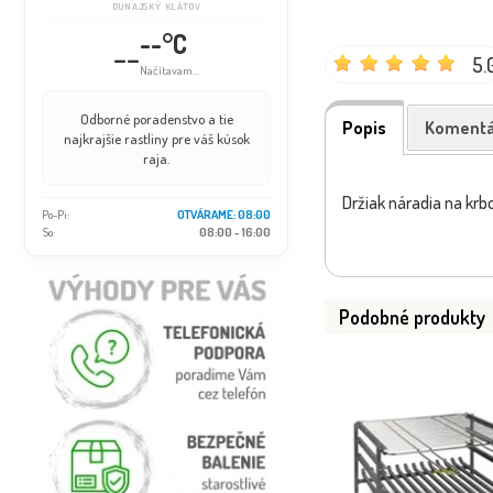
DUNAJSKÝ KLÁTOV
--°C
--
5.
Načítavam...
Odborné poradenstvo a tie
Popis
Komentá
najkrajšie rastliny pre váš kúsok
raja.
Držiak náradia na kr
Po-Pi:
OTVÁRAME: 08:00
So:
08:00 - 16:00
Podobné produkty