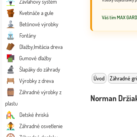
Závlahový systém
Kvetináče a gule
Váš tím MAX GAR
Betónové výrobky
Fontány
Dlažby,Imitácia dreva
Gumové dlažby
Šlapáky do záhrady
Úvod
Záhradné gri
Výrobky z dreva
Záhradné výrobky z
Norman Držiak
plastu
Detské ihriská
Záhradné osvetlenie