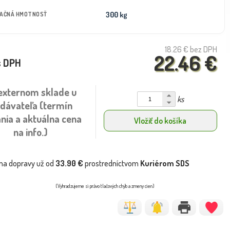
300 kg
TAČNÁ HMOTNOSŤ
18.26 €
bez DPH
22.46 €
s DPH
externom sklade u
ks
dávateľa (termín
nia a aktuálna cena
Vložiť do košíka
na info.)
na dopravy už od
33.90 €
prostredníctvom
Kuriérom SDS
(Vyhradzujeme si právo tlačových chýb a zmeny cien)