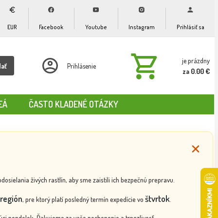
EUR
Facebook
Youtube
Instagram
Prihlásiť sa
je prázdny
dať
Prihlásenie
za 0.00 €
EÁ
ČASTO KLADENÉ OTÁZKY
ielania živých rastlín, aby sme zaistili ich bezpečnú prepravu.
región
štvrtok
, pre ktorý platí posledný termín expedície vo
.
ci pondelok. Ďakujeme za vaše pochopenie a trpezlivosť.