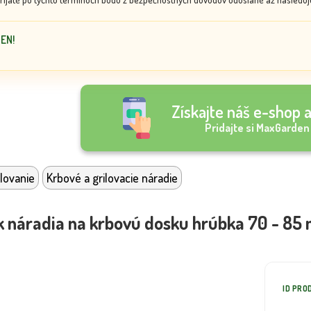
DEN!
Získajte náš e-shop a
Pridajte si MaxGarden
lovanie
Krbové a grilovacie náradie
 náradia na krbovú dosku hrúbka 70 - 85
ID PRO