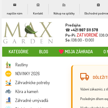
napíšte nám
Kontakt
Nákup na splátky
Obchodné podmie
Predajňa:
☎
+421 907 511 578
ZATVORENÉ
Po-Pi:
(08:0
So:
(08:00 - 13:00)
KATEGÓRIE
BLOG
MOJA ZÁHRADA
O 
Rastliny
NOVINKY 2026
DÔLEŽIT
Záhradnícke potreby
Vážení zákazníci, z 
Kôra a kameň
Posledným dňom exp
Záhradné umývadlá
Všetky objednávky p