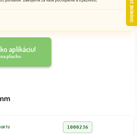
ko aplikáciu!
 na plochu
 mm
1000236
DUKTU