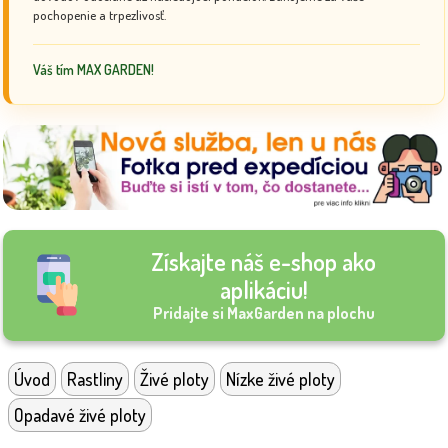
pochopenie a trpezlivosť.
Váš tím MAX GARDEN!
Získajte náš e-shop ako
aplikáciu!
Pridajte si MaxGarden na plochu
Úvod
Rastliny
Živé ploty
Nízke živé ploty
Opadavé živé ploty