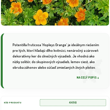
Potentilla fruticosa ‘Hopleys Orange’ je ideálnym riešením
pre tých, ktorí hľadajú dlho kvitnúci, nenáročný a zároveň
dekoratívny ker do slnečných výsadieb. Je vhodná ako
nízky solitér, do skupinových výsadieb, lemov ciest, ako
obruba záhonov alebo súčasť zmiešaných živých plotov.
NA CELÝ POPIS ↓
4498
KÓD PRODUKTU