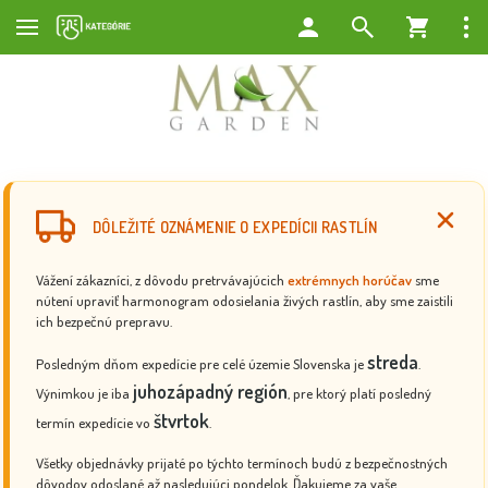
DÔLEŽITÉ OZNÁMENIE O EXPEDÍCII RASTLÍN
Vážení zákazníci, z dôvodu pretrvávajúcich
extrémnych horúčav
sme
nútení upraviť harmonogram odosielania živých rastlín, aby sme zaistili
ich bezpečnú prepravu.
streda
Posledným dňom expedície pre celé územie Slovenska je
.
juhozápadný región
Výnimkou je iba
, pre ktorý platí posledný
štvrtok
termín expedície vo
.
Všetky objednávky prijaté po týchto termínoch budú z bezpečnostných
dôvodov odoslané až nasledujúci pondelok. Ďakujeme za vaše