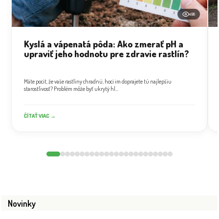
496
Kyslá a vápenatá pôda: Ako zmerať pH a
upraviť jeho hodnotu pre zdravie rastlín?
Máte pocit, že vaše rastliny chradnú, hoci im doprajete tú najlepšiu
starostlivosť? Problém môže byť ukrytý hl...
ČÍTAŤ VIAC →
Novinky