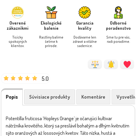
Overené
Ekologické
Garancia
Odborné
zákazníkmi
balenie
kvality
poradenstvo
Tisícky
Rastliny balíme
Dodávame len
Sme tu pre vás,
spokojných
šetrne k
zdravé a vitálne
radi poradíme.
klientov.
prírode.
sadenice.
5.0
Popis
Súvisiace produkty
Komentáre
Vysvetli
Potentilla fruticosa ‘Hopleys Orange’ je očarujúci kultivar
nátržníka krovitého, ktorý sa preslávil bohatým a dlhým kvitnutím
sýto oranžových až lososových kvetov. Táto nízka, hustá a