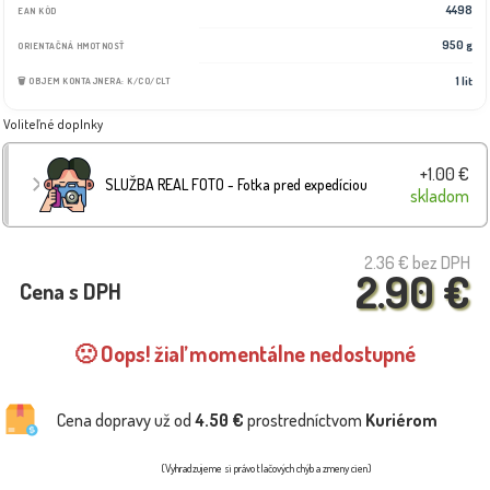
4498
EAN KÓD
950 g
ORIENTAČNÁ HMOTNOSŤ
1 lit
🗑️ OBJEM KONTAJNERA: K/CO/CLT
Voliteľné doplnky
+1.00 €
SLUŽBA REAL FOTO - Fotka pred expedíciou
skladom
2.36 €
bez DPH
2.90 €
Cena s DPH
🙁 Oops! žiaľ momentálne nedostupné
Cena dopravy už od
4.50 €
prostredníctvom
Kuriérom
(Vyhradzujeme si právo tlačových chýb a zmeny cien)