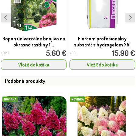
Bopon univerzálne hnojivo na
Florcom profesionálny
okrasné rastliny 1...
substrát s hydrogelom 75l
5.60 €
15.90 €
s DPH
s DPH
Vložiť do košíka
Vložiť do košíka
Podobné produkty
NOVINKA
NOVINKA