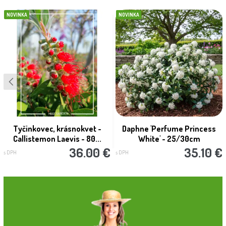
NOVINKA
NOVINKA
Tyčinkovec, krásnokvet -
Daphne 'Perfume Princess
Callistemon Laevis - 80...
White' - 25/30cm
36.00 €
35.10 €
s DPH
s DPH