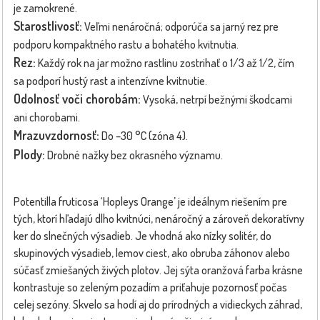
je zamokrené.
Starostlivosť:
Veľmi nenáročná; odporúča sa jarný rez pre
podporu kompaktného rastu a bohatého kvitnutia.
Rez:
Každý rok na jar možno rastlinu zostrihať o 1/3 až 1/2, čím
sa podporí hustý rast a intenzívne kvitnutie.
Odolnosť voči chorobám:
Vysoká, netrpí bežnými škodcami
ani chorobami.
Mrazuvzdornosť:
Do –30 °C (zóna 4).
Plody:
Drobné nažky bez okrasného významu.
Potentilla fruticosa ‘Hopleys Orange’ je ideálnym riešením pre
tých, ktorí hľadajú dlho kvitnúci, nenáročný a zároveň dekoratívny
ker do slnečných výsadieb. Je vhodná ako nízky solitér, do
skupinových výsadieb, lemov ciest, ako obruba záhonov alebo
súčasť zmiešaných živých plotov. Jej sýta oranžová farba krásne
kontrastuje so zeleným pozadím a priťahuje pozornosť počas
celej sezóny. Skvelo sa hodí aj do prírodných a vidieckych záhrad,