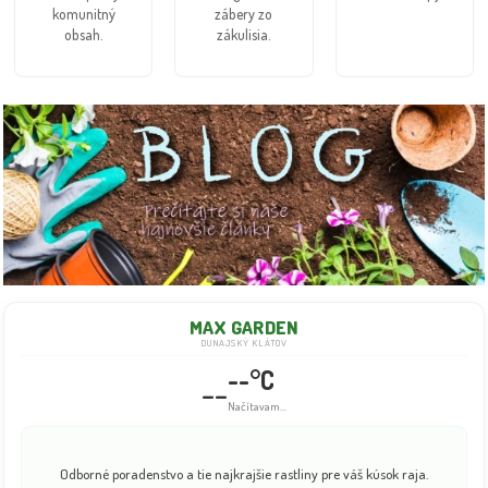
komunitný
zábery zo
obsah.
zákulisia.
MAX GARDEN
DUNAJSKÝ KLÁTOV
--°C
--
Načítavam...
Odborné poradenstvo a tie najkrajšie rastliny pre váš kúsok raja.