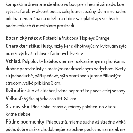
kompaktná drevina je ideálnou voľbou pre slnečné záhrady, kde
vytvára farebný akcent počas celej letnej sezóny. Je mimoriadne
odolná, nenáročná na údržbu a dobre sa uplatní aj v suchších
podmienkach či mestskom prostredí.
Botanický názov:
Potentilla fruticosa ‘Hopleys Orange’
Charakteristika:
Hustý, nízky ker s dlhotrvajúcim kvitnutím sýto
oranžových až tehlovo sfarbených kvetov.
Vzhľad:
Polguľovitý habitus s jemne rozkonárenými výhonkami,
drobné perovité listy s matným modrozeleným nádychom. Kvety
sú jednoduché, päťlupeňové, sýto oranžové s jemne žltkastým
stredom, veľké približne 3 cm.
Kvitnutie:
Jún až október, kvitne nepretržite počas celej sezóny.
Veľkosť:
Výška aj šírka cca 60–80 cm.
Stanovisko:
Plné slnko, znáša aj mierny polotieň, no v tieni
kvitne slabšie.
Pôdne podmienky:
Priepustná, mierne suchá až stredne vlhká
pôda; dobre znáša chudobnejšie a suchšie podložie, najmä ak nie