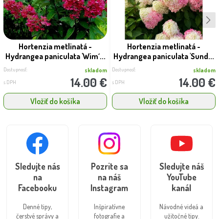
Hortenzia metlinatá -
Hortenzia metlinatá -
Hydrangea paniculata 'Wim´...
Hydrangea paniculata 'Sund...
Dostupnosť:
Dostupnosť:
skladom
skladom
14.00 €
14.00 €
s DPH
s DPH
Vložiť do košíka
Vložiť do košíka
Sledujte nás
Pozrite sa
Sledujte náš
na
na náš
YouTube
Facebooku
Instagram
kanál
Denné tipy,
Inšpiratívne
Návodné videá a
čerstvé správy a
fotografie a
užitočné tipy.