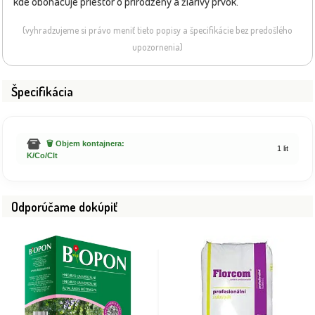
kde obohacuje priestor o prirodzený a žiarivý prvok.
(vyhradzujeme si právo meniť tieto popisy a špecifikácie bez predošlého
upozornenia)
Špecifikácia
🗑️ Objem kontajnera:
1 lit
K/Co/Clt
Odporúčame dokúpiť