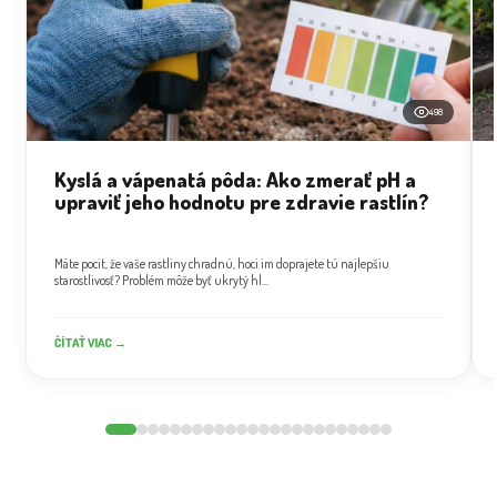
498
Kyslá a vápenatá pôda: Ako zmerať pH a
upraviť jeho hodnotu pre zdravie rastlín?
Máte pocit, že vaše rastliny chradnú, hoci im doprajete tú najlepšiu
starostlivosť? Problém môže byť ukrytý hl...
ČÍTAŤ VIAC →