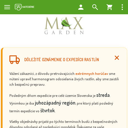
DÔLEŽITÉ OZNÁMENIE O EXPEDÍCII RASTLÍN
Vážení zákazníci, z dôvodu pretrvávajúcich
extrémnych horúčav
sme
nútení upraviť harmonogram odosielania živých rastlín, aby sme zaistili
ich bezpečnú prepravu.
streda
Posledným dňom expedície pre celé územie Slovenska je
.
juhozápadný región
Výnimkou je iba
, pre ktorý platí posledný
štvrtok
termín expedície vo
.
Všetky objednávky prijaté po týchto termínoch budú z bezpečnostných
dôvodov odoslané až nasledujúci pondelok. Ďakujeme za vaše