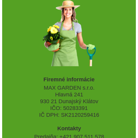
Firemné informácie
MAX GARDEN s.r.o.
Hlavná 241
930 21 Dunajský Klátov
IČO: 50283391
IČ DPH: SK2120259416
Kontakty
Predajňa: +421 907 511 578