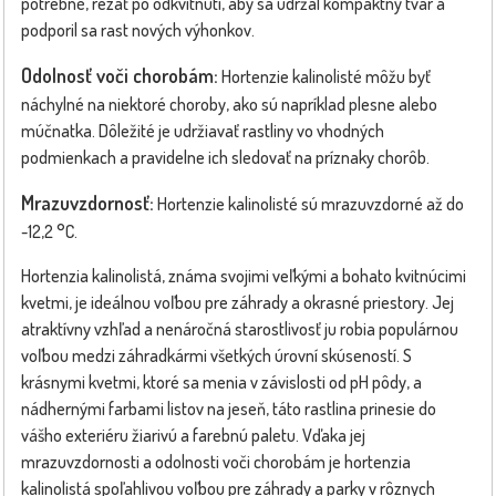
potrebné, rezať po odkvitnutí, aby sa udržal kompaktný tvar a
podporil sa rast nových výhonkov.
Odolnosť voči chorobám:
Hortenzie kalinolisté môžu byť
náchylné na niektoré choroby, ako sú napríklad plesne alebo
múčnatka. Dôležité je udržiavať rastliny vo vhodných
podmienkach a pravidelne ich sledovať na príznaky chorôb.
Mrazuvzdornosť:
Hortenzie kalinolisté sú mrazuvzdorné až do
-12,2 °C.
Hortenzia kalinolistá, známa svojimi veľkými a bohato kvitnúcimi
kvetmi, je ideálnou voľbou pre záhrady a okrasné priestory. Jej
atraktívny vzhľad a nenáročná starostlivosť ju robia populárnou
voľbou medzi záhradkármi všetkých úrovní skúseností. S
krásnymi kvetmi, ktoré sa menia v závislosti od pH pôdy, a
nádhernými farbami listov na jeseň, táto rastlina prinesie do
vášho exteriéru žiarivú a farebnú paletu. Vďaka jej
mrazuvzdornosti a odolnosti voči chorobám je hortenzia
kalinolistá spoľahlivou voľbou pre záhrady a parky v rôznych