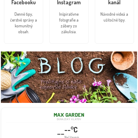
Facebooku
Instagram
kanál
Denné tipy,
Inšpiratívne
Návodné videá a
čerstvé správy a
fotografie a
užitočné tipy.
komunitný
zábery zo
obsah.
zákulisia.
MAX GARDEN
DUNAJSKÝ KLÁTOV
--°C
--
Info dočasne nedostupné