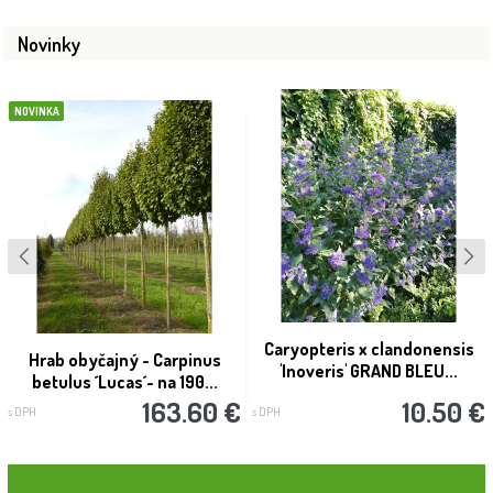
Novinky
NOVINKA
Caryopteris x clandonensis
Hrab obyčajný - Carpinus
'Inoveris' GRAND BLEU...
betulus ´Lucas´- na 190...
163.60 €
10.50 €
s DPH
s DPH