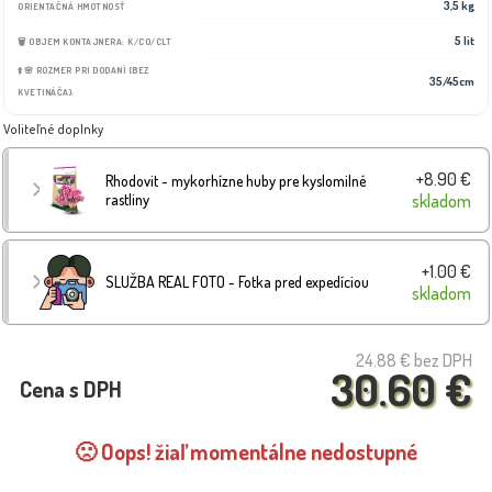
3,5 kg
ORIENTAČNÁ HMOTNOSŤ
5 lit
🗑️ OBJEM KONTAJNERA: K/CO/CLT
⬆️🌸 ROZMER PRI DODANÍ (BEZ
35/45cm
KVETINÁČA):
Voliteľné doplnky
+8.90 €
Rhodovit - mykorhízne huby pre kyslomilné
rastliny
skladom
+1.00 €
SLUŽBA REAL FOTO - Fotka pred expedíciou
skladom
24.88 €
bez DPH
30.60 €
Cena s DPH
🙁 Oops! žiaľ momentálne nedostupné