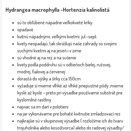
Hydrangea macrophylla -Hortenzia kalinolistá
sú to obľúbené nápadne veľkokveté kríky
opadavé
kvitnú nápadnými, veľkými kvetmi: jul –sept.
kvety neopadajú, tak skrášlujú naše záhrady so svojimi
suchými kvetmi aj na jeseň i v zime
sú vhodné aj na rez a na sušenie
kvety podla poddruhu sú v odtieňoch bielej, ružovej,
modrej, fialovej a červenej
dorastá do výšky a šírky cca 150cm
vyžaduje si mierne vlhké až vlhké priepustné pôdy ,mierne
kyslé až kyslé – preto pri výsadbe používame substrát pre
kyslomilné rastliny
najviac sa im darí v polotieni
na jar vykonávame pre bohaté kvitnutie zmladzovací rez
najkrajšie sú v skupinovej výsadbe ( rozložíme ich do tvaru
trojuholníka alebo kosoštvorca) alebo do radovej výsadby/