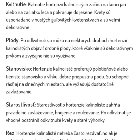
Kvitnutie:
Kvitnutie hortenzií kalinolistých začína na konci jari
alebo na začiatku leta a pokračuje do jesene. Kvety sú
usporiadané v hustých guľovitých kvetenstvách a sú veľmi
dekoratívne.
Plody:
Po odkvitnutí sa môžu na niektorých druhoch hortenzií
kalinolistých objaviť drobné plody, ktoré však nie sú dekoratívnym
prvkom a zvyčajne nie sú využívané.
Stanovisko:
Hortenzie kalinolisté preferujú polotieňové alebo
tienisté stanovisko a vlhkú, dobre priepustnú pôdu. Sú schopné
rásť aj na slnečných miestach, ale vyžadujú dostatočné
zavlažovanie.
Starostlivosť:
Starostlivosť o hortenzie kalinolisté zahŕňa
pravidelné zavlažovanie, hnojenie a mulčovanie. Po odkvitnutí je
vhodné odstrániť odkvitnuté kvety a staré výhonky.
Rez:
Hortenzie kalinolisté netreba často rezávať, no ak je