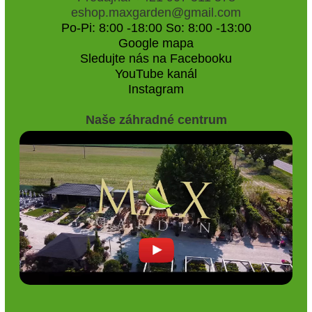
eshop.maxgarden@gmail.com
Po-Pi: 8:00 -18:00 So: 8:00 -13:00
Google mapa
Sledujte nás na Facebooku
YouTube kanál
Instagram
Naše záhradné centrum