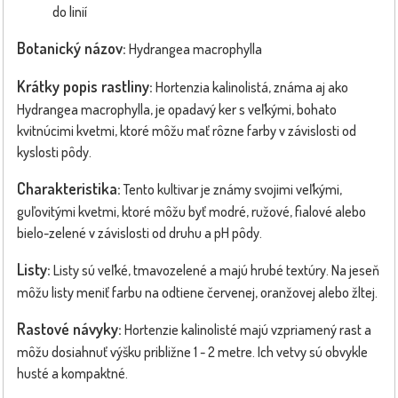
do linií
Botanický názov:
Hydrangea macrophylla
Krátky popis rastliny:
Hortenzia kalinolistá, známa aj ako
Hydrangea macrophylla, je opadavý ker s veľkými, bohato
kvitnúcimi kvetmi, ktoré môžu mať rôzne farby v závislosti od
kyslosti pôdy.
Charakteristika:
Tento kultivar je známy svojimi veľkými,
guľovitými kvetmi, ktoré môžu byť modré, ružové, fialové alebo
bielo-zelené v závislosti od druhu a pH pôdy.
Listy:
Listy sú veľké, tmavozelené a majú hrubé textúry. Na jeseň
môžu listy meniť farbu na odtiene červenej, oranžovej alebo žltej.
Rastové návyky:
Hortenzie kalinolisté majú vzpriamený rast a
môžu dosiahnuť výšku približne 1 - 2 metre. Ich vetvy sú obvykle
husté a kompaktné.