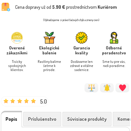
Cena dopravy už od
5.90 €
prostredníctvom
Kuriérom
(Vyhradzujeme si právo tlačových chýb a zmeny cien)
Overené
Ekologické
Garancia
Odborné
zákazníkmi
balenie
kvality
poradenstvo
Tisícky
Rastliny balíme
Dodávame len
Sme tu pre vás,
spokojných
šetrne k
zdravé a vitálne
radi poradíme.
klientov.
prírode.
sadenice.
5.0
Popis
Príslušenstvo
Súvisiace produkty
Komen