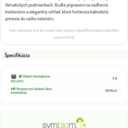
klimatických podmienkach. Buďte pripravení na nádherné
kvetenstvo a elegantný vzhľad, ktoré hortenzia kalinolistá
prinesie do vášho exteriéru.
(vyhradzujeme si právo meniť tieto popisy a špecifikácie bez predošlého
upozornenia)
Špecifikácia
🗑️ Objem kontajnera:
5 lit
K/Co/Clt
⬆️🌸 Rozmer pri dodaní (bez
35/45cm
kvetináča):