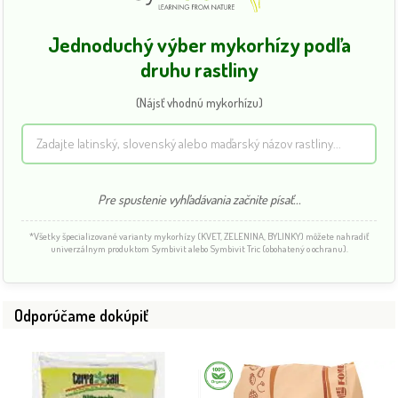
Jednoduchý výber mykorhízy podľa
druhu rastliny
(Nájsť vhodnú mykorhízu)
Pre spustenie vyhľadávania začnite písať...
*Všetky špecializované varianty mykorhízy (KVET, ZELENINA, BYLINKY) môžete nahradiť
univerzálnym produktom Symbivit alebo Symbivit Tric (obohatený o ochranu).
Odporúčame dokúpiť