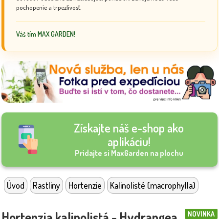
pochopenie a trpezlivosť.
Váš tím MAX GARDEN!
Získajte náš e-shop ako
aplikáciu!
Pridajte si MaxGarden na plochu
Úvod
Rastliny
Hortenzie
Kalinolisté (macrophylla)
Hortenzia kalinolistá - Hydrangea
NOVINKA