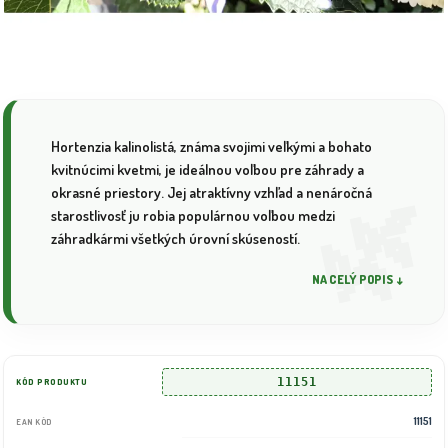
Hortenzia kalinolistá, známa svojimi veľkými a bohato
kvitnúcimi kvetmi, je ideálnou voľbou pre záhrady a
okrasné priestory. Jej atraktívny vzhľad a nenáročná
starostlivosť ju robia populárnou voľbou medzi
záhradkármi všetkých úrovní skúseností.
NA CELÝ POPIS ↓
11151
KÓD PRODUKTU
11151
EAN KÓD