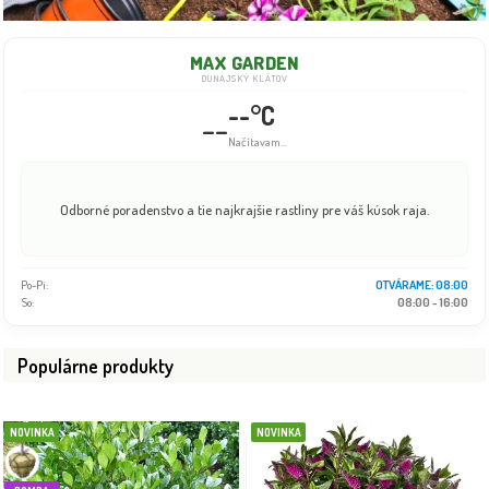
MAX GARDEN
DUNAJSKÝ KLÁTOV
--°C
--
Načítavam...
Odborné poradenstvo a tie najkrajšie rastliny pre váš kúsok raja.
Po-Pi:
OTVÁRAME: 08:00
So:
08:00 - 16:00
Populárne produkty
NOVINKA
NOVINKA