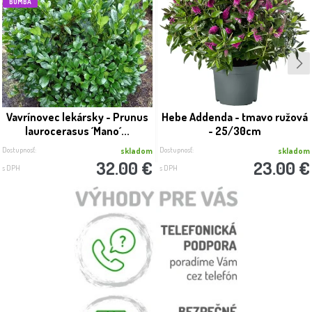
BOMBA
Vavrínovec lekársky - Prunus
Hebe Addenda - tmavo ružová
laurocerasus ´Mano´...
- 25/30cm
Dostupnosť:
Dostupnosť:
skladom
skladom
32.00 €
23.00 €
s DPH
s DPH