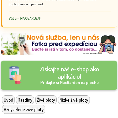
pochopenie a trpezlivosť.
Váš tím MAX GARDEN!
Získajte náš e-shop ako
aplikáciu!
Pridajte si MaxGarden na plochu
Úvod
Rastliny
Živé ploty
Nízke živé ploty
Vždyzelené živé ploty