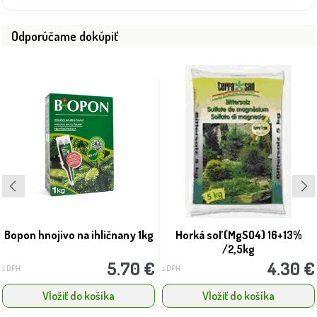
Odporúčame dokúpiť
Bopon hnojivo na ihličnany 1kg
Horká soľ (MgSO4) 16+13%
/2,5kg
5.70 €
4.30 €
s DPH
s DPH
Vložiť do košíka
Vložiť do košíka