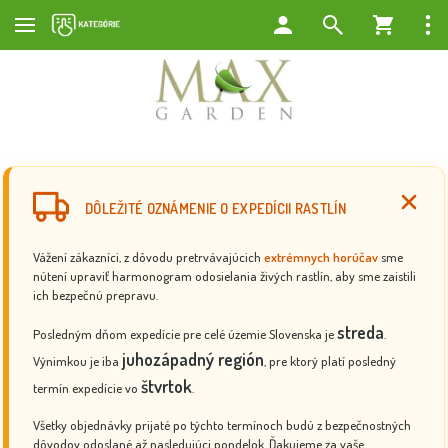
DÔLEŽITÉ OZNÁMENIE O EXPEDÍCII RASTLÍN
Vážení zákazníci, z dôvodu pretrvávajúcich
extrémnych horúčav
sme
nútení upraviť harmonogram odosielania živých rastlín, aby sme zaistili
ich bezpečnú prepravu.
streda
Posledným dňom expedície pre celé územie Slovenska je
.
juhozápadný región
Výnimkou je iba
, pre ktorý platí posledný
štvrtok
termín expedície vo
.
Všetky objednávky prijaté po týchto termínoch budú z bezpečnostných
dôvodov odoslané až nasledujúci pondelok. Ďakujeme za vaše