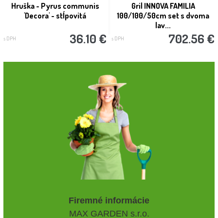
Hruška - Pyrus communis
Gril INNOVA FAMILIA
'Decora' - stĺpovitá
100/100/50cm set s dvoma
lav...
36.10 €
702.56 €
s DPH
s DPH
Firemné informácie
MAX GARDEN s.r.o.