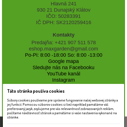
Hlavná 241
930 21 Dunajský Klátov
IČO: 50283391
IČ DPH: SK2120259416
Kontakty
Predajňa: +421 907 511 578
eshop.maxgarden@gmail.com
Po-Pi: 8:00 -18:00 So: 8:00 -13:00
Google mapa
Sledujte nás na Facebooku
YouTube kanál
Instagram
Táto stránka používa cookies
Naše záhradné centrum
Súbory cookies používame pre správne fungovanie našej webovej stránky a
jej funkcií. Pomocou súborov cookies si tiež napríklad pamätáme váš
preferovaný jazyk, zvyšujeme pre vás relevantnosť zobrazovaných reklám,
počítame návštevnosť stránok a pamätáme si vaše nastavenia vykonané na
stránke.
Táto stránka používa súbory cookies, ktoré nám