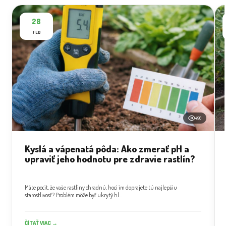
28
FEB
490
Kyslá a vápenatá pôda: Ako zmerať pH a
upraviť jeho hodnotu pre zdravie rastlín?
Máte pocit, že vaše rastliny chradnú, hoci im doprajete tú najlepšiu
starostlivosť? Problém môže byť ukrytý hl...
ČÍTAŤ VIAC →