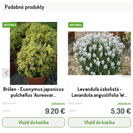
Podobné produkty
NOVINKA
NOVINKA
Bršlen - Euonymus japonicus
Levanduľa úzkolistá -
pulchellus ´Aureovar...
Lavandula angustifolia 'W...
Dostupnosť:
Dostupnosť:
skladom
skladom
9.20 €
5.30 €
s DPH
s DPH
Vložiť do košíka
Vložiť do košíka