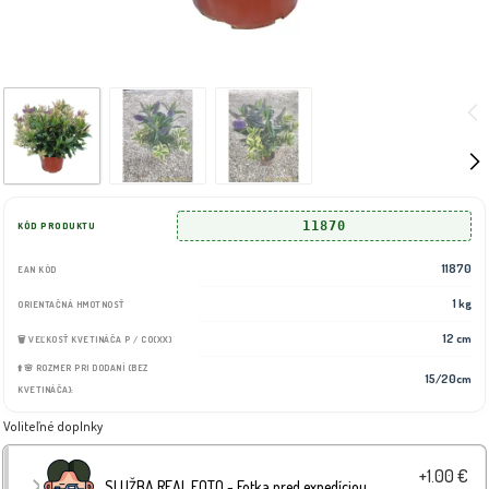
11870
KÓD PRODUKTU
11870
EAN KÓD
1 kg
ORIENTAČNÁ HMOTNOSŤ
12 cm
🗑️ VEĽKOSŤ KVETINÁČA P / CO(XX)
⬆️🌸 ROZMER PRI DODANÍ (BEZ
15/20cm
KVETINÁČA):
Voliteľné doplnky
+1.00 €
SLUŽBA REAL FOTO - Fotka pred expedíciou