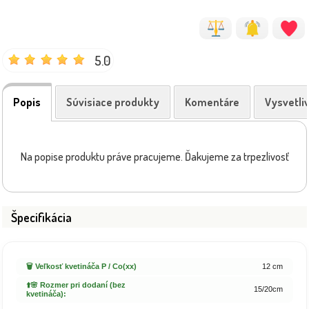
5.0
Popis
Súvisiace produkty
Komentáre
Vysvetli
Na popise produktu práve pracujeme. Ďakujeme za trpezlivosť
Špecifikácia
🗑️ Veľkosť kvetináča P / Co(xx)
12 cm
⬆️🌸 Rozmer pri dodaní (bez
15/20cm
kvetináča):