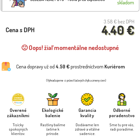
skladom
3.58 €
bez DPH
4.40 €
Cena s DPH
🙁 Oops! žiaľ momentálne nedostupné
Cena dopravy už od
4.50 €
prostredníctvom
Kuriérom
(Vyhradzujeme si právo tlačových chýb a zmeny cien)
Overené
Ekologické
Garancia
Odborné
zákazníkmi
balenie
kvality
poradenstvo
Tisícky
Rastliny balíme
Dodávame len
Sme tu pre vás,
spokojných
šetrne k
zdravé a vitálne
radi poradíme.
klientov.
prírode.
sadenice.