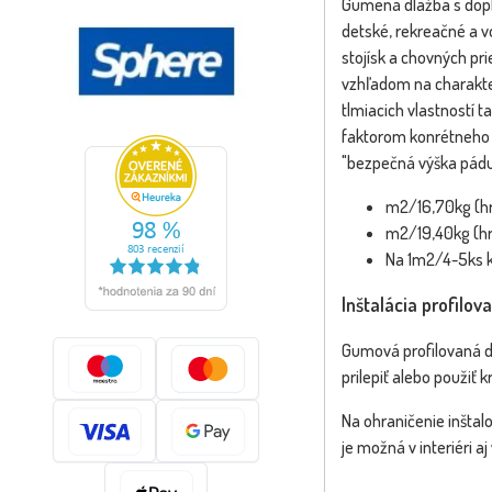
Gumená dlažba s dopl
detské, rekreačné a vo
stojísk a chovných pr
vzhľadom na charakteri
tlmiacich vlastností
faktorom konrétneho 
"bezpečná výška pádu
m2/16,70kg (
m2/19,40kg (
Na 1m2/4-5ks kr
Inštalácia profilov
Gumová profilovaná dl
prilepiť alebo použiť 
Na ohraničenie inštal
je možná v interiéri aj 