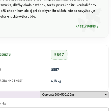
amickej dlažby okolo bazénov, terás, pri rekonštrukcii balkónov
odžií, chodníkov, ale aj pri detských ihriskách, kde sa nevyžaduje
oká kritická výška pádu.
NA CELÝ POPIS ↓
5897
RODUKTU
5897
D
4,18 kg
TAČNÁ HMOTNOSŤ
plnky