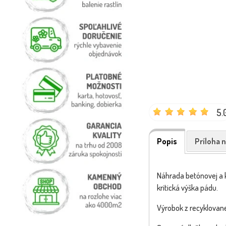
5.
Popis
Príloha n
Náhrada betónovej a ke
kritická výška pádu.
Výrobok z recyklovan