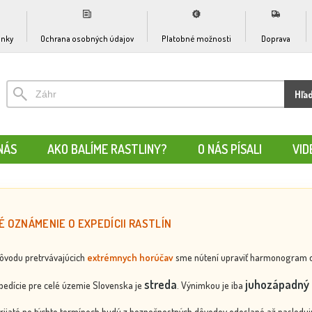
nky
Ochrana osobných údajov
Platobné možnosti
Doprava
Hľa
NÁS
AKO BALÍME RASTLINY?
O NÁS PÍSALI
VID
É OZNÁMENIE O EXPEDÍCII RASTLÍN
dôvodu pretrvávajúcich
extrémnych horúčav
sme nútení upraviť harmonogram odos
streda
juhozápadný 
edície pre celé územie Slovenska je
. Výnimkou je iba
rijaté po týchto termínoch budú z bezpečnostných dôvodov odoslané až nasledujú