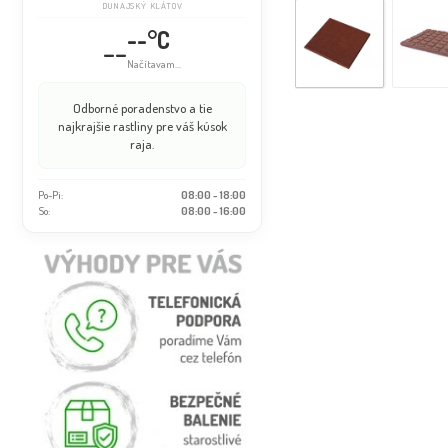
DUNAJSKÝ KLÁTOV
--°C
--
Načítavam...
Odborné poradenstvo a tie
najkrajšie rastliny pre váš kúsok
raja.
Po-Pi:
08:00 - 18:00
So:
08:00 - 16:00