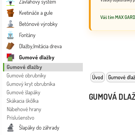
Závlahový systém
Kvetináče a gule
Váš tím MAX GAR
Betónové výrobky
Fontány
Dlažby,Imitácia dreva
Gumové dlažby
Gumové dlažby
Gumové obrubníky
Úvod
Gumové dla
Gumový kryt obrubníka
Gumové šlapáky
GUMOVÁ DLAŽ
Skákacia škôlka
Nábehové hrany
Príslušenstvo
Šlapáky do záhrady