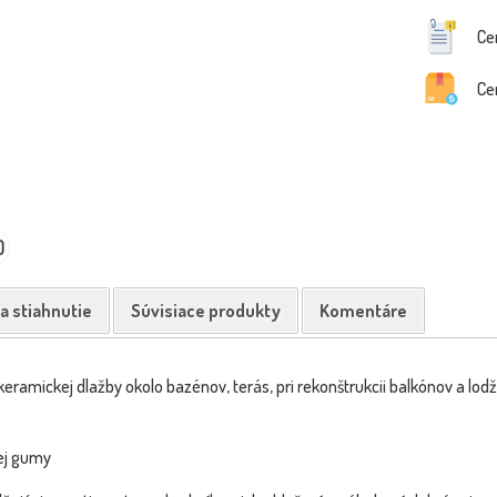
Ce
Ce
0
a stiahnutie
Súvisiace produkty
Komentáre
ramickej dlažby okolo bazénov, terás, pri rekonštrukcii balkónov a lodži
ej gumy