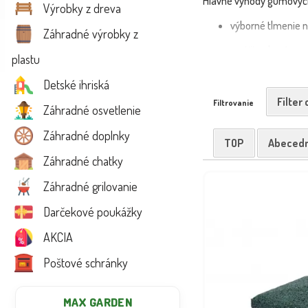
Hlavné výhody gumových
Výrobky z dreva
výborné tlmenie n
Záhradné výrobky z
protišmykový pov
plastu
jednoduchá mont
Detské ihriská
vysoká odolnosť v
Filter
Filtrovanie
Záhradné osvetlenie
Vybrať si môžete z rôzn
Záhradné doplnky
TOP
Abeced
💡 Tip: Pre ešte vyššiu
Záhradné chatky
📦 Produkty doručíme rý
Záhradné grilovanie
Gumová dlažba má hlavné 
Darčekové poukážky
detských ihrísk. Aby ste 
si ju viete orientačne z
AKCIA
detské ihrisko. Gumená 
vynikajúce absorpčné sc
Poštové schránky
MAX GARDEN