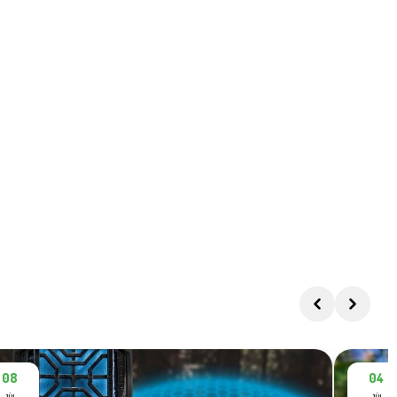
08
04
JÚL
JÚL