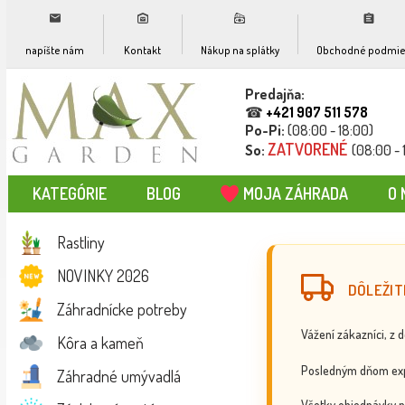
napíšte nám
Kontakt
Nákup na splátky
Obchodné podmie
Predajňa:
☎
+421 907 511 578
Po-Pi:
(08:00 - 18:00)
ZATVORENÉ
So:
(08:00 - 
KATEGÓRIE
BLOG
MOJA ZÁHRADA
O 
Rastliny
NOVINKY 2026
DÔLEŽIT
Záhradnícke potreby
Vážení zákazníci, z 
Kôra a kameň
Posledným dňom exp
Záhradné umývadlá
Všetky objednávky p