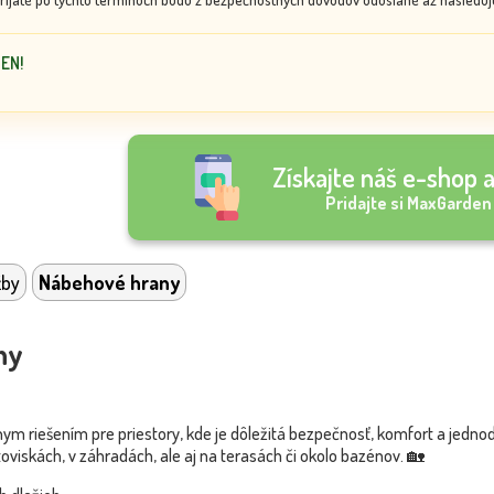
DEN!
Získajte náš e-shop a
Pridajte si MaxGarden
žby
Nábehové hrany
ny
ym riešením pre priestory, kde je dôležitá bezpečnosť, komfort a jedn
toviskách, v záhradách, ale aj na terasách či okolo bazénov. 🏡