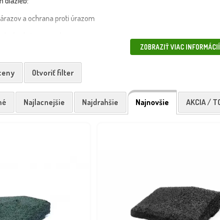
 dlažieb:
árazov a ochrana proti úrazom
rch vhodný aj za mokra
ZOBRAZIŤ VIAC INFORMÁCIÍ
áž a demontáž
oči počasiu, UV žiareniu a opotrebeniu
 ceny
Otvoriť filter
ych farieb, rozmerov a povrchových úprav. Naše gumové dlažby sú vhodn
né
Najlacnejšie
Najdrahšie
Najnovšie
AKCIA / T
 bezpečnosť na detskom ihrisku kombinujte gumové dlažby s
tieniacimi si
chlo a bezpečne – vlastnou dopravou alebo kuriérom.
použitie na detských ihriskách kde ochráni Vaše deti pri páde z výšky 
zistili, ktorý produkt je pre Vás vhodný, je potrebné určiť HIC (kritickú 
istiť jednoducho odmeraním výšky od zeme po najvyššiu časť hracieho pr
dlažba je vhodná alternatíva k betónovým, asfaltovým, štrkovým či iným
hopnosti, tlmia pád, sú vodopriepustné, pružné a ľahké na údržbu.