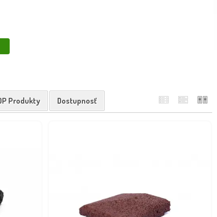
é aj pre verejné priestory a spĺňajú všetky bezpečnostné normy.
OP Produkty
Dostupnosť
eťami
, ktoré ochránia pred slnkom či vetrom.
až 2,5 m. Spĺňa požiadavky EN 1176 a EN 1177 týkajúcich sa vybavenia
výšku pádu), ktorú by Vám mal poskytnúť dodávateľ hracích prvkov, alebo
vku. Následne si už viete vybrať vhodnú hrúbku gumovej dlažby na
 povrchom ihrísk. Gumové dlažby vytvárajú príjemný vzhľad, majú