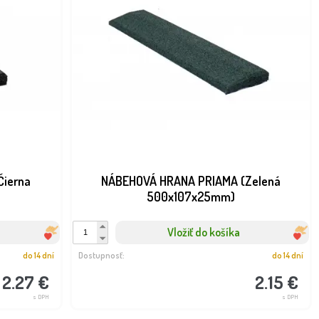
ierna
NÁBEHOVÁ HRANA PRIAMA (Zelená
500x107x25mm)
Vložiť do košíka
do 14 dní
Dostupnosť:
do 14 dní
2.27 €
2.15 €
s DPH
s DPH