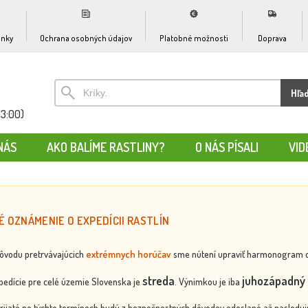
nky
Ochrana osobných údajov
Platobné možnosti
Doprava
Hľa
13:00)
NÁS
AKO BALÍME RASTLINY?
O NÁS PÍSALI
VID
É OZNÁMENIE O EXPEDÍCII RASTLÍN
dôvodu pretrvávajúcich
extrémnych horúčav
sme nútení upraviť harmonogram odos
streda
juhozápadný 
edície pre celé územie Slovenska je
. Výnimkou je iba
rijaté po týchto termínoch budú z bezpečnostných dôvodov odoslané až nasledujú