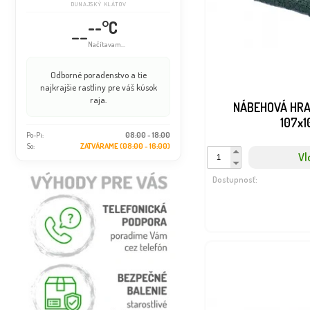
DUNAJSKÝ KLÁTOV
--°C
--
Načítavam...
Odborné poradenstvo a tie
najkrajšie rastliny pre váš kúsok
raja.
NÁBEHOVÁ HRA
107x
Po-Pi:
08:00 - 18:00
So:
ZATVÁRAME (08:00 - 16:00)
Vl
Dostupnosť: