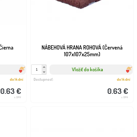
Čierna
NÁBEHOVÁ HRANA ROHOVÁ (Červená
107x107x25mm)
Vložiť do košíka
do 14 dní
Dostupnosť:
do 14 dní
0.63 €
0.63 €
s DPH
s DPH