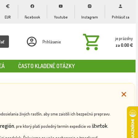
EUR
Facebook
Youtube
Instagram
Prihlásiť sa
je prázdny
dať
Prihlásenie
za 0.00 €
EÁ
ČASTO KLADENÉ OTÁZKY
ielania živých rastlín, aby sme zaistili ich bezpečnú prepravu.
región
štvrtok
, pre ktorý platí posledný termín expedície vo
.
ci pondelok. Ďakujeme za vaše pochopenie a trpezlivosť.