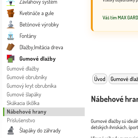
Závlahový systém
Kvetináče a gule
Váš tím MAX GAR
Betónové výrobky
Fontány
Dlažby,Imitácia dreva
Gumové dlažby
Gumové dlažby
Gumové obrubníky
Úvod
Gumové dla
Gumový kryt obrubníka
Gumové šlapáky
Nábehové hra
Skákacia škôlka
Nábehové hrany
Príslušenstvo
Gumové dlažby sú ideáln
detských ihriskách, špor
Šlapáky do záhrady