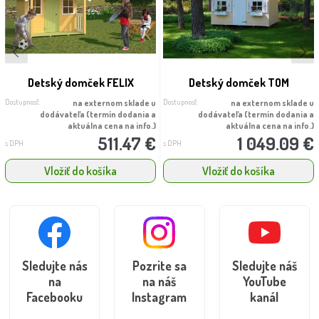
Detský domček FELIX
Detský domček TOM
Dostupnosť:
Dostupnosť:
na externom sklade u
na externom sklade u
dodávateľa (termín dodania a
dodávateľa (termín dodania a
aktuálna cena na info.)
aktuálna cena na info.)
511.47 €
1 049.09 €
s DPH
s DPH
Vložiť do košíka
Vložiť do košíka
Sledujte nás
Pozrite sa
Sledujte náš
na
na náš
YouTube
Facebooku
Instagram
kanál