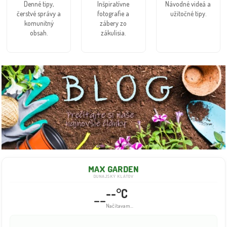
Denné tipy,
Inšpiratívne
Návodné videá a
čerstvé správy a
fotografie a
užitočné tipy.
komunitný
zábery zo
obsah.
zákulisia.
MAX GARDEN
DUNAJSKÝ KLÁTOV
--°C
--
Načítavam...