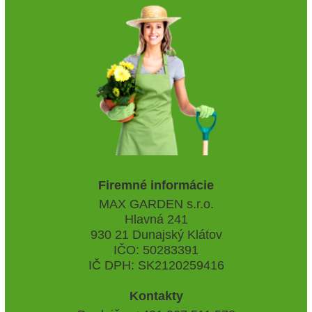
Firemné informácie
MAX GARDEN s.r.o.
Hlavná 241
930 21 Dunajský Klátov
IČO: 50283391
IČ DPH: SK2120259416
Kontakty