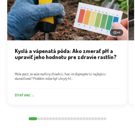
491
Kyslá a vápenatá pôda: Ako zmerať pH a
upraviť jeho hodnotu pre zdravie rastlín?
Máte pocit, že vaše rastliny chradnú, hoci im doprajete tú najlepšiu
starostlivosť? Problém môže byť ukrytý hl...
ČÍTAŤ VIAC →