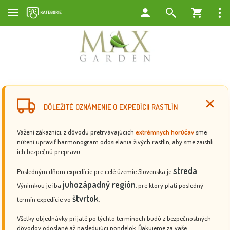
DÔLEŽITÉ OZNÁMENIE O EXPEDÍCII RASTLÍN
Vážení zákazníci, z dôvodu pretrvávajúcich
extrémnych horúčav
sme
nútení upraviť harmonogram odosielania živých rastlín, aby sme zaistili
ich bezpečnú prepravu.
streda
Posledným dňom expedície pre celé územie Slovenska je
.
juhozápadný región
Výnimkou je iba
, pre ktorý platí posledný
štvrtok
termín expedície vo
.
Všetky objednávky prijaté po týchto termínoch budú z bezpečnostných
dôvodov odoslané až nasledujúci pondelok. Ďakujeme za vaše