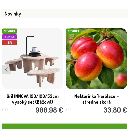
Novinky
NOVINKA
NOVINKA
BOMBA
-5%
Gril INNOVA 120/120/53cm
Nektarinka 'Harblaze' -
vysoký set (Béžová)
stredne skorá
900.98 €
33.80 €
s DPH
s DPH