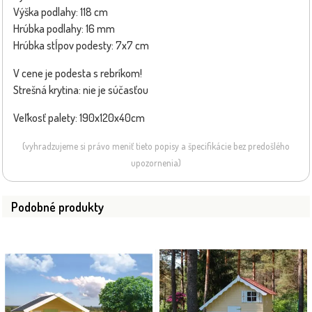
Výška podlahy: 118 cm
Hrúbka podlahy: 16 mm
Hrúbka stĺpov podesty: 7x7 cm
V cene je podesta s rebríkom!
Strešná krytina: nie je súčasťou
Veľkosť palety: 190x120x40cm
(vyhradzujeme si právo meniť tieto popisy a špecifikácie bez predošlého
upozornenia)
Podobné produkty