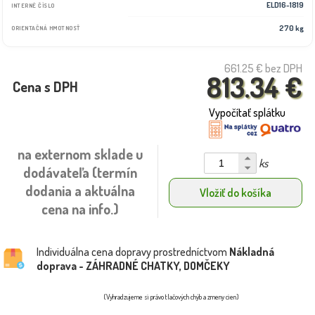
ELD16-1819
INTERNÉ ČÍSLO
270 kg
ORIENTAČNÁ HMOTNOSŤ
661.25 €
bez DPH
813.34 €
Cena s DPH
Vypočítať splátku
na externom sklade u
ks
dodávateľa (termín
dodania a aktuálna
Vložiť do košíka
cena na info.)
Individuálna cena dopravy prostredníctvom
Nákladná
doprava - ZÁHRADNÉ CHATKY, DOMČEKY
(Vyhradzujeme si právo tlačových chýb a zmeny cien)