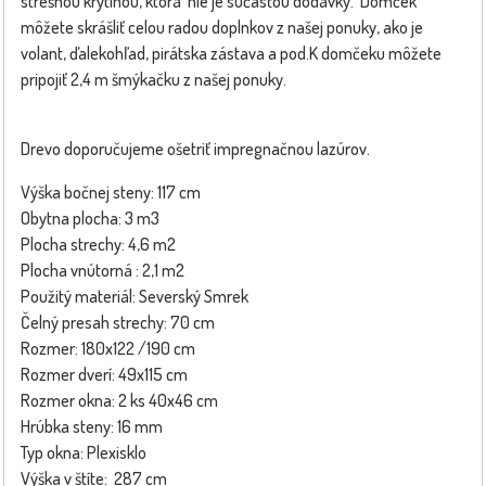
strešnou krytinou, ktorá nie je súčasťou dodávky. Domček
môžete skrášliť celou radou doplnkov z našej ponuky, ako je
volant, ďalekohľad, pirátska zástava a pod.K domčeku môžete
pripojiť 2,4 m šmýkačku z našej ponuky.
Drevo doporučujeme ošetriť impregnačnou lazúrov.
Výška bočnej steny: 117 cm
Obytna plocha: 3 m3
Plocha strechy: 4,6 m2
Plocha vnútorná : 2,1 m2
Použitý materiál: Severský Smrek
Čelný presah strechy: 70 cm
Rozmer: 180x122 /190 cm
Rozmer dverí: 49x115 cm
Rozmer okna: 2 ks 40x46 cm
Hrúbka steny: 16 mm
Typ okna: Plexisklo
Výška v štíte: 287 cm