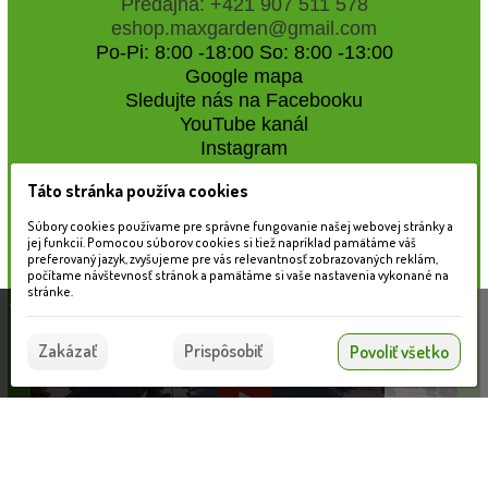
Predajňa: +421 907 511 578
eshop.maxgarden@gmail.com
Po-Pi: 8:00 -18:00 So: 8:00 -13:00
Google mapa
Sledujte nás na Facebooku
YouTube kanál
Instagram
Táto stránka používa cookies
Naše záhradné centrum
Súbory cookies používame pre správne fungovanie našej webovej stránky a
jej funkcií. Pomocou súborov cookies si tiež napríklad pamätáme váš
preferovaný jazyk, zvyšujeme pre vás relevantnosť zobrazovaných reklám,
počítame návštevnosť stránok a pamätáme si vaše nastavenia vykonané na
stránke.
Táto stránka používa súbory cookies, ktoré nám
pomáhajú poskytovať služby. Používaním našich
Súhlasím
Zakázať
Prispôsobiť
Povoliť všetko
služieb vyjadrujete súhlas s používaním súborov
cookies.
Viac informácií nájdete tu.