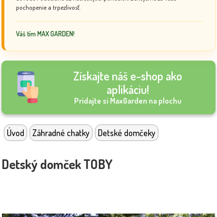
pochopenie a trpezlivosť.
Váš tím MAX GARDEN!
Získajte náš e-shop ako
aplikáciu!
Pridajte si MaxGarden na plochu
Úvod
Záhradné chatky
Detské domčeky
Detský domček TOBY