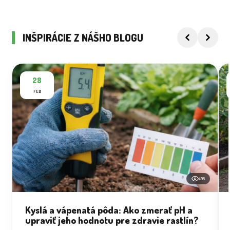
INŠPIRÁCIE Z NÁŠHO BLOGU
28
FEB
496
Kyslá a vápenatá pôda: Ako zmerať pH a
upraviť jeho hodnotu pre zdravie rastlín?