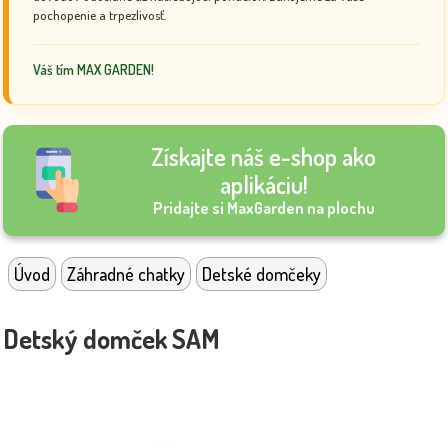
pochopenie a trpezlivosť.
Váš tím MAX GARDEN!
Získajte náš e-shop ako
aplikáciu!
Pridajte si MaxGarden na plochu
Úvod
Záhradné chatky
Detské domčeky
Detský domček SAM