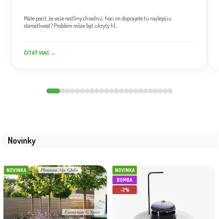
Máte pocit, že vaše rastliny chradnú, hoci im doprajete tú najlepšiu
starostlivosť? Problém môže byť ukrytý hl...
ČÍTAŤ VIAC →
Novinky
NOVINKA
NOVINKA
BOMBA
-2%