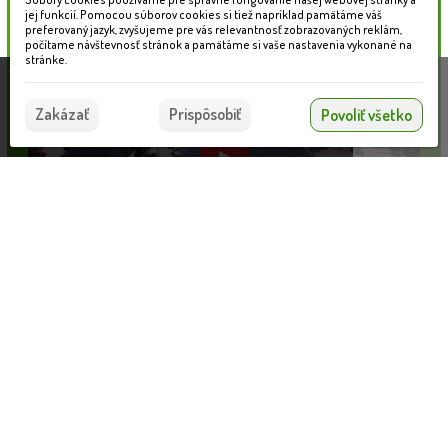
jej funkcií. Pomocou súborov cookies si tiež napríklad pamätáme váš
preferovaný jazyk, zvyšujeme pre vás relevantnosť zobrazovaných reklám,
počítame návštevnosť stránok a pamätáme si vaše nastavenia vykonané na
stránke.
Táto stránka používa súbory cookies, ktoré nám
pomáhajú poskytovať služby. Používaním našich
Súhlasím
Zakázať
Prispôsobiť
Povoliť všetko
služieb vyjadrujete súhlas s používaním súborov
cookies.
Viac informácií nájdete tu.
Detský domček SAM
Informácie pre zákazníkov
VLOŽIŤ DO KOŠÍKA
801.55 €
Blog
Obchodné podmienky
Ochrana osobných údajov
Platobné možnosti
Cenník dopravy
© 2026 WEXBO |
www.wexbo.com
|
Prihlásiť