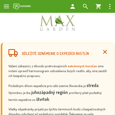
DÔLEŽITÉ OZNÁMENIE O EXPEDÍCII RASTLÍN
Vážení zákazníci, z dôvodu pretrvávajúcich
extrémnych horúčav
sme
nútení upraviť harmonogram odosielania živých rastlín, aby sme zaistili
ich bezpečnú prepravu.
streda
Posledným dňom expedície pre celé územie Slovenska je
.
juhozápadný región
Výnimkou je iba
, pre ktorý platí posledný
štvrtok
termín expedície vo
.
Všetky objednávky prijaté po týchto termínoch budú z bezpečnostných
dôvodov odoslané až nasledujúci pondelok. Ďakujeme za vaše