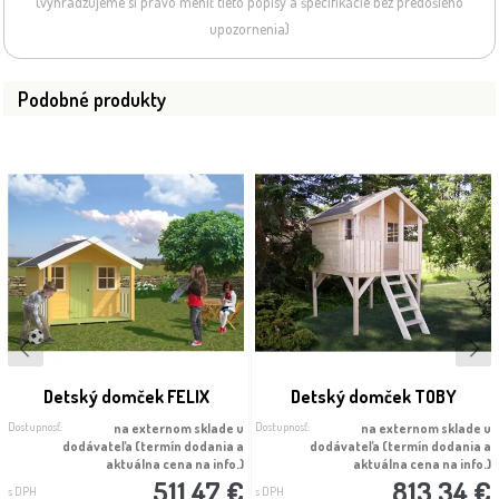
(vyhradzujeme si právo meniť tieto popisy a špecifikácie bez predošlého
upozornenia)
Podobné produkty
Detský domček FELIX
Detský domček TOBY
Dostupnosť:
Dostupnosť:
na externom sklade u
na externom sklade u
dodávateľa (termín dodania a
dodávateľa (termín dodania a
aktuálna cena na info.)
aktuálna cena na info.)
511.47 €
813.34 €
s DPH
s DPH