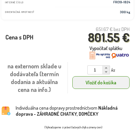
FRC19-1824
INTERNÉ ČÍSLO
300 kg
ORIENTAČNÁ HMOTNOSŤ
651.67 €
bez DPH
801.55 €
Cena s DPH
Vypočítať splátku
na externom sklade u
ks
dodávateľa (termín
dodania a aktuálna
Vložiť do košíka
cena na info.)
Individuálna cena dopravy prostredníctvom
Nákladná
doprava - ZÁHRADNÉ CHATKY, DOMČEKY
(Vyhradzujeme si právo tlačových chýb a zmeny cien)