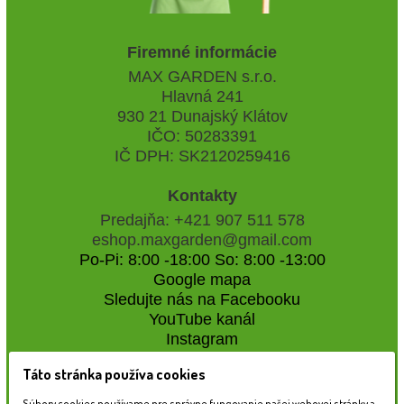
Firemné informácie
MAX GARDEN s.r.o.
Hlavná 241
930 21 Dunajský Klátov
IČO: 50283391
IČ DPH: SK2120259416
Kontakty
Predajňa: +421 907 511 578
eshop.maxgarden@gmail.com
Po-Pi: 8:00 -18:00 So: 8:00 -13:00
Google mapa
Sledujte nás na Facebooku
YouTube kanál
Instagram
Táto stránka používa cookies
Naše záhradné centrum
Súbory cookies používame pre správne fungovanie našej webovej stránky a