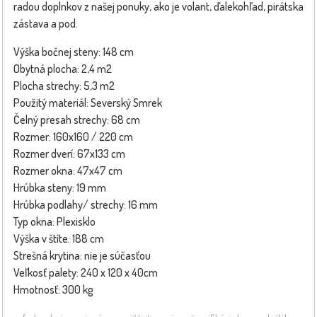
radou doplnkov z našej ponuky, ako je volant, ďalekohľad, pirátska
zástava a pod.
Výška bočnej steny: 148 cm
Obytná plocha: 2,4 m2
Plocha strechy: 5,3 m2
Použitý materiál: Severský Smrek
Čelný presah strechy: 68 cm
Rozmer: 160x160 / 220 cm
Rozmer dverí: 67x133 cm
Rozmer okna: 47x47 cm
Hrúbka steny: 19 mm
Hrúbka podlahy/ strechy: 16 mm
Typ okna: Plexisklo
Výška v štíte: 188 cm
Strešná krytina: nie je súčasťou
Veľkosť palety: 240 x 120 x 40cm
Hmotnosť: 300 kg