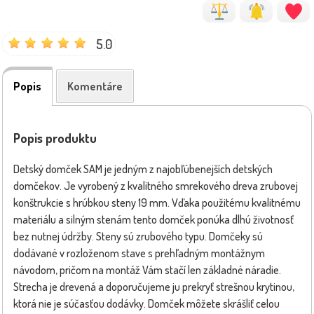
5.0
Popis
Komentáre
Popis produktu
Detský domček SAM je jedným z najobľúbenejších detských
domčekov. Je vyrobený z kvalitného smrekového dreva zrubovej
konštrukcie s hrúbkou steny 19 mm. Vďaka použitému kvalitnému
materiálu a silným stenám tento domček ponúka dlhú životnosť
bez nutnej údržby. Steny sú zrubového typu. Domčeky sú
dodávané v rozloženom stave s prehľadným montážnym
návodom, pričom na montáž Vám stačí len základné náradie.
Strecha je drevená a doporučujeme ju prekryť strešnou krytinou,
ktorá nie je súčasťou dodávky. Domček môžete skrášliť celou