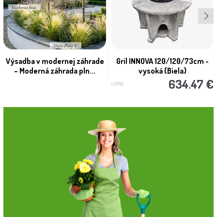
Výsadba v modernej záhrade
Gril INNOVA 120/120/73cm -
– Moderná záhrada pln...
vysoká (Biela)
634.47 €
s DPH