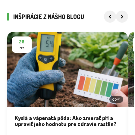
INŠPIRÁCIE Z NÁŠHO BLOGU
28
FEB
493
Kyslá a vápenatá pôda: Ako zmerať pH a
upraviť jeho hodnotu pre zdravie rastlín?