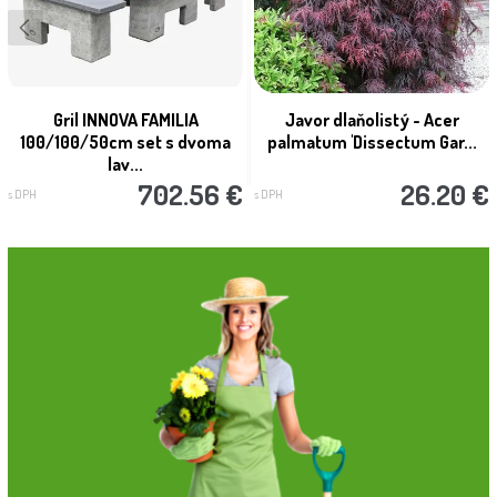
Gril INNOVA FAMILIA
Javor dlaňolistý - Acer
100/100/50cm set s dvoma
palmatum 'Dissectum Gar...
lav...
702.56 €
26.20 €
s DPH
s DPH