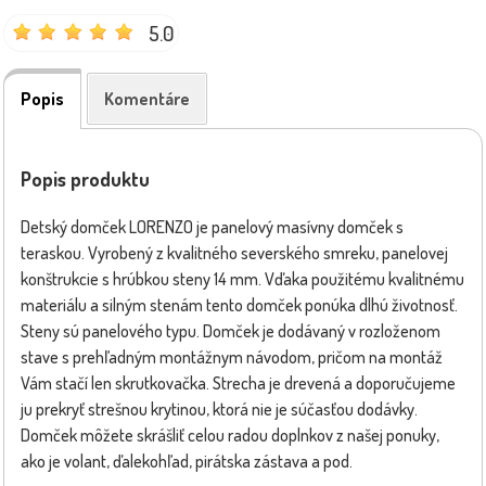
5.0
Popis
Komentáre
Popis produktu
Detský domček LORENZO je panelový masívny domček s
teraskou. Vyrobený z kvalitného severského smreku, panelovej
konštrukcie s hrúbkou steny 14 mm. Vďaka použitému kvalitnému
materiálu a silným stenám tento domček ponúka dlhú životnosť.
Steny sú panelového typu. Domček je dodávaný v rozloženom
stave s prehľadným montážnym návodom, pričom na montáž
Vám stačí len skrutkovačka. Strecha je drevená a doporučujeme
ju prekryť strešnou krytinou, ktorá nie je súčasťou dodávky.
Domček môžete skrášliť celou radou doplnkov z našej ponuky,
ako je volant, ďalekohľad, pirátska zástava a pod.