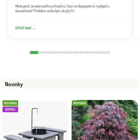
Máte pocit, že vaše rastliny chradnú, hoci im doprajete tú najlepšiu
starostlivosť? Problém môže byť ukrytý hl...
ČÍTAŤ VIAC →
Novinky
NOVINKA
NOVINKA
BOMBA