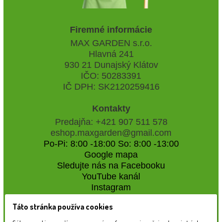
Firemné informácie
MAX GARDEN s.r.o.
Hlavná 241
930 21 Dunajský Klátov
IČO: 50283391
IČ DPH: SK2120259416
Kontakty
Predajňa: +421 907 511 578
eshop.maxgarden@gmail.com
Po-Pi: 8:00 -18:00 So: 8:00 -13:00
Google mapa
Sledujte nás na Facebooku
YouTube kanál
Instagram
Táto stránka používa cookies
Naše záhradné centrum