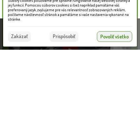
Súbory cookies používame pre správne fungovanie našej webovej stránky a
jej funkcií. Pomocou súborov cookies si tiež napríklad pamätáme váš
preferovaný jazyk, zvyšujeme pre vás relevantnosť zobrazovaných reklám,
počítame návštevnosť stránok a pamätáme si vaše nastavenia vykonané na
stránke.
Táto stránka používa súbory cookies, ktoré nám
pomáhajú poskytovať služby. Používaním našich
Súhlasím
Zakázať
Prispôsobiť
Povoliť všetko
služieb vyjadrujete súhlas s používaním súborov
cookies.
Viac informácií nájdete tu.
Detský domček LORENZO
Informácie pre zákazníkov
VLOŽIŤ DO KOŠÍKA
269.93 €
Blog
Obchodné podmienky
Ochrana osobných údajov
Platobné možnosti
Cenník dopravy
© 2026 WEXBO |
www.wexbo.com
|
Prihlásiť