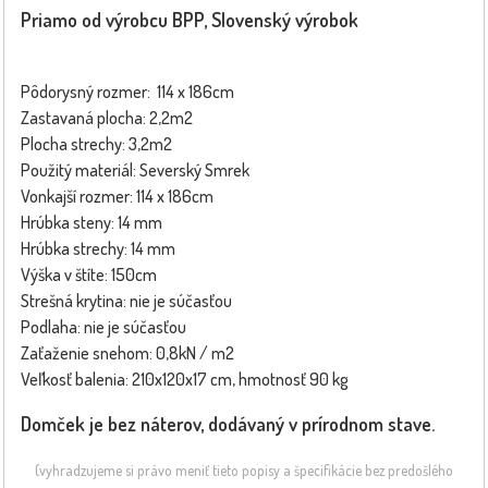
Priamo od výrobcu BPP, Slovenský výrobok
Pôdorysný rozmer: 114 x 186cm
Zastavaná plocha: 2,2m2
Plocha strechy: 3,2m2
Použitý materiál: Severský Smrek
Vonkajší rozmer: 114 x 186cm
Hrúbka steny: 14 mm
Hrúbka strechy: 14 mm
Výška v štíte: 150cm
Strešná krytina: nie je súčasťou
Podlaha: nie je súčasťou
Zaťaženie snehom: 0,8kN / m2
Veľkosť balenia: 210x120x17 cm, hmotnosť 90 kg
Domček je bez náterov, dodávaný v prírodnom stave.
(vyhradzujeme si právo meniť tieto popisy a špecifikácie bez predošlého