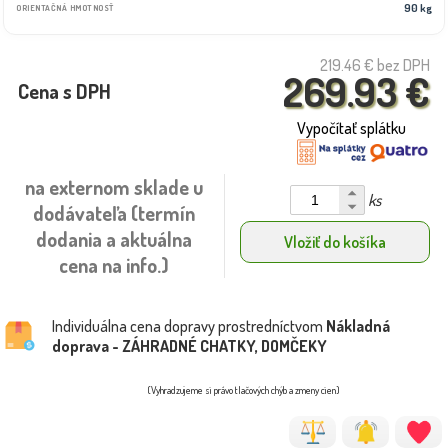
90 kg
ORIENTAČNÁ HMOTNOSŤ
219.46 €
bez DPH
269.93 €
Cena s DPH
Vypočítať splátku
na externom sklade u
ks
dodávateľa (termín
dodania a aktuálna
Vložiť do košíka
cena na info.)
Individuálna cena dopravy prostredníctvom
Nákladná
doprava - ZÁHRADNÉ CHATKY, DOMČEKY
(Vyhradzujeme si právo tlačových chýb a zmeny cien)