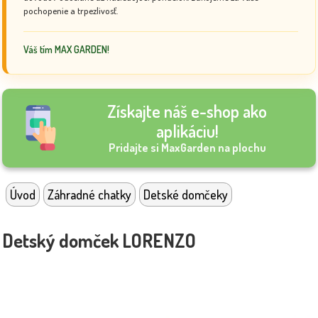
pochopenie a trpezlivosť.
Váš tím MAX GARDEN!
Získajte náš e-shop ako
aplikáciu!
Pridajte si MaxGarden na plochu
Úvod
Záhradné chatky
Detské domčeky
Detský domček LORENZO