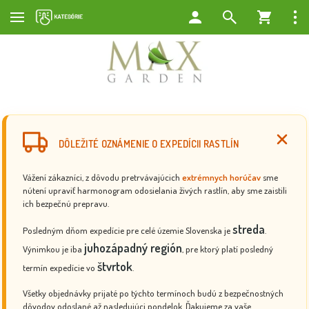
DÔLEŽITÉ OZNÁMENIE O EXPEDÍCII RASTLÍN
Vážení zákazníci, z dôvodu pretrvávajúcich
extrémnych horúčav
sme
nútení upraviť harmonogram odosielania živých rastlín, aby sme zaistili
ich bezpečnú prepravu.
streda
Posledným dňom expedície pre celé územie Slovenska je
.
juhozápadný región
Výnimkou je iba
, pre ktorý platí posledný
štvrtok
termín expedície vo
.
Všetky objednávky prijaté po týchto termínoch budú z bezpečnostných
dôvodov odoslané až nasledujúci pondelok. Ďakujeme za vaše