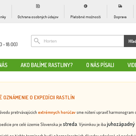
nky
Ochrana osobných údajov
Platobné možnosti
Doprava
Hľa
0 - 18:00)
NÁS
AKO BALÍME RASTLINY?
O NÁS PÍSALI
VID
É OZNÁMENIE O EXPEDÍCII RASTLÍN
dôvodu pretrvávajúcich
extrémnych horúčav
sme nútení upraviť harmonogram odos
streda
juhozápadný 
edície pre celé územie Slovenska je
. Výnimkou je iba
rijaté po týchto termínoch budú z bezpečnostných dôvodov odoslané až nasledujú