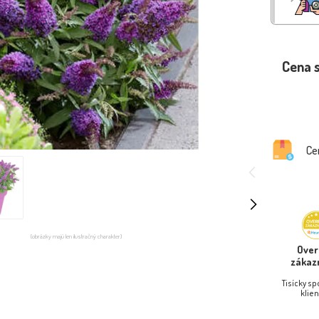
Cena 
Ce
(obrázky majú len ilustračný charakter)
Ove
zákaz
Tisícky s
klien