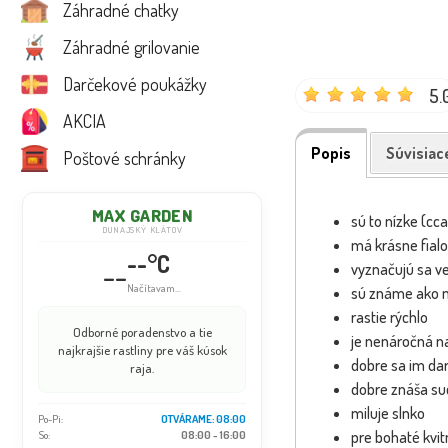
Záhradné chatky
Záhradné grilovanie
Darčekové poukážky
5.
AKCIA
Popis
Súvisiac
Poštové schránky
MAX GARDEN
sú to nízke (cc
DUNAJSKÝ KLÁTOV
má krásne fialo
--°C
--
vyznačujú sa v
Načítavam...
sú známe ako mo
rastie rýchlo
Odborné poradenstvo a tie
je nenáročná n
najkrajšie rastliny pre váš kúsok
dobre sa im dar
raja.
dobre znáša su
miluje slnko
Po-Pi:
OTVÁRAME: 08:00
pre bohaté kvit
So:
08:00 - 16:00