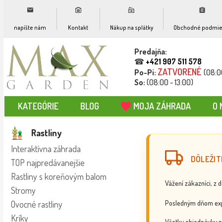
napíšte nám
Kontakt
Nákup na splátky
Obchodné podmie
Predajňa:
☎
+421 907 511 578
ZATVORENÉ
Po-Pi:
(08:0
So:
(08:00 - 13:00)
KATEGÓRIE
BLOG
MOJA ZÁHRADA
O 
Rastliny
Interaktívna záhrada
DÔLEŽIT
TOP najpredávanejšie
Rastliny s koreňovým balom
Vážení zákazníci, z 
Stromy
Posledným dňom exp
Ovocné rastliny
Kríky
Všetky objednávky p