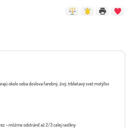
rajú okolo seba doslova farebný, živý, trblietavý svet motýľov
rez – môžme odstrániť až 2/3 celej rastliny