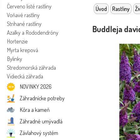
Červeno listé rastliny
Úvod
Rastliny
Ži
Voňavé rastliny
Strihané rastliny
Buddleja david
Azalky a Rododendróny
Hortenzie
Myrta krepová
Bylinky
Stredomorská záhrada
Vidiecká záhrada
NOVINKY 2026
Záhradnícke potreby
Kôra a kameň
Záhradné umývadlá
Závlahový systém