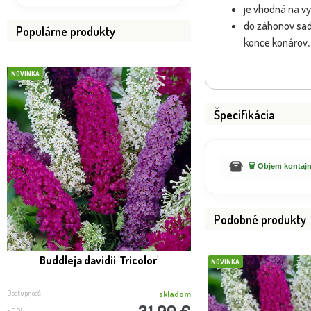
je vhodná na v
do záhonov sad
Populárne produkty
konce konárov,
NOVINKA
NOVINKA
Špecifikácia
🗑️ Objem kontajn
Podobné produkty
Buddleja davidii 'Tricolor'
Hortenzia - Hydrange
NOVINKA
Candybelle® 
Dostupnosť:
Dostupnosť:
skladom
31.90 €
s DPH
s DPH