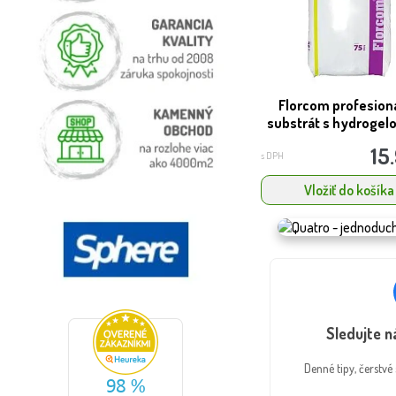
Florcom profesion
substrát s hydrogel
15
s DPH
Vložiť do košíka
Sledujte 
Denné tipy, čerstv