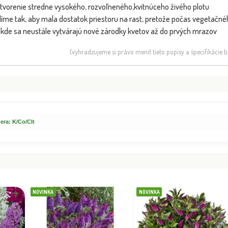
ytvorenie stredne vysokého, rozvoľneného,kvitnúceho živého plotu
íme tak, aby mala dostatok priestoru na rast, pretože počas vegetačné
 kde sa neustále vytvárajú nové zárodky kvetov až do prvých mrazov
(vyhradzujeme si právo meniť tieto popisy a špecifikácie
Buddleja davidii 'Butterfly Candy
SLUŽB
NOVINKA
BOMBA
Little Cerise'...
VIP FOTKA
era: K/Co/Clt
a arborescens
NOVINKA
NOVINKA
´B...
Dostupnosť:
Dostupnosť:
skladom
skladom
10.60 €
8.70 €
s DPH
s DPH