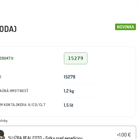
RODA)
NOVINKA
15279
RODUKTU
15279
D
1,2 kg
TAČNÁ HMOTNOSŤ
1,5 lit
JEM KONTAJNERA: K/CO/CLT
plnky
+1.00 €
SLUŽBA REAL FOTO - Fotka pred expedíciou