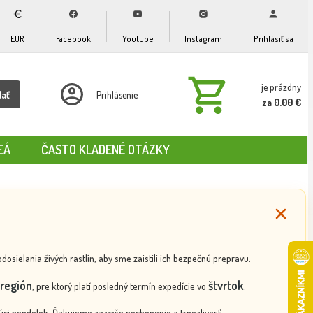
EUR
Facebook
Youtube
Instagram
Prihlásiť sa
je prázdny
dať
Prihlásenie
za 0.00 €
EÁ
ČASTO KLADENÉ OTÁZKY
ielania živých rastlín, aby sme zaistili ich bezpečnú prepravu.
región
štvrtok
, pre ktorý platí posledný termín expedície vo
.
ci pondelok. Ďakujeme za vaše pochopenie a trpezlivosť.