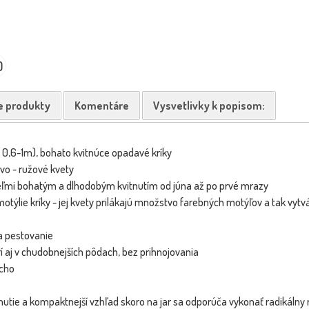
0
e produkty
Komentáre
Vysvetlivky k popisom:
a 0,6-1m), bohato kvitnúce opadavé kríky
vo - ružové kvety
eľmi bohatým a dlhodobým kvitnutím od júna až po prvé mrazy
týlie kríky - jej kvety prilákajú množstvo farebných motýľov a tak vytvá
a pestovanie
í aj v chudobnejších pôdach, bez prihnojovania
cho
nutie a kompaktnejší vzhľad skoro na jar sa odporúča vykonať radikálny 