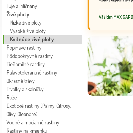
Tuje a ihličnany
Živé ploty
Váš tím MAX GAR
Nízke živé ploty
Vysoké živé ploty
Kvitnúce živé ploty
Popínavé rastliny
Pôdopokryvné rastliny
Tieňomilné rastliny
Pálavotolerantné rastliny
Okrasné trávy
Trvalky a skalničky
Ruže
Exotické rastliny (Palmy, Citrusy,
Olivy, Oleandre)
Vodné a močiarné rastliny
Rastliny na kmienku