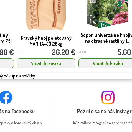
álny
Bopon univerzálne hnoji
Kravský hnoj peletovaný
om 75l
na okrasné rastliny 1...
MARHA-JÓ 25kg
.90 €
26.20 €
5.60
s DPH
s DPH
Vložiť do košíka
Vložiť do košíka
nás na Facebooku
Pozrite sa na náš Instag
é správy a komunitný obsah.
Inšpiratívne fotografie a zábery zo zá