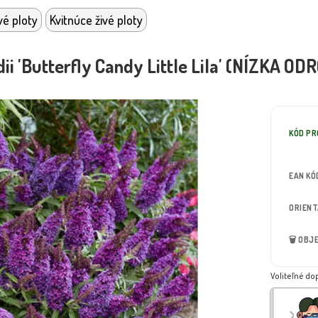
vé ploty
Kvitnúce živé ploty
ii 'Butterfly Candy Little Lila' (NÍZKA OD
KÓD P
EAN KÓ
ORIEN
🗑️ OB
Voliteľné do