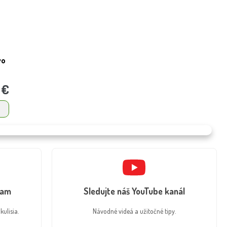
vo
 €
ram
Sledujte náš YouTube kanál
kulisia.
Návodné videá a užitočné tipy.