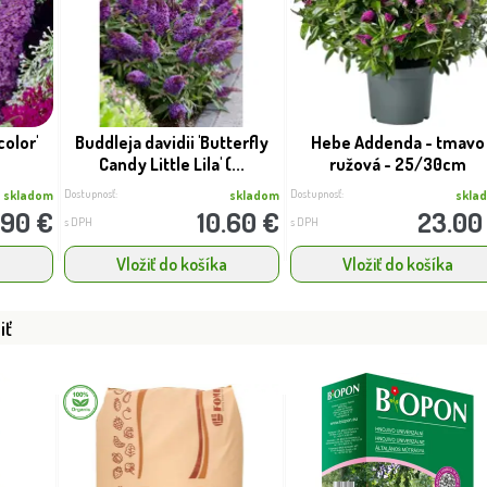
color'
Buddleja davidii 'Butterfly
Hebe Addenda - tmavo
Candy Little Lila' (...
ružová - 25/30cm
Dostupnosť:
Dostupnosť:
skladom
skladom
skla
.90 €
10.60 €
23.00
s DPH
s DPH
a
Vložiť do košíka
Vložiť do košíka
iť