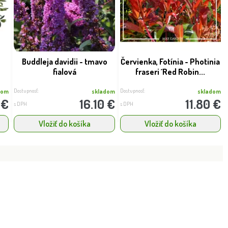
Buddleja davidii - tmavo
Červienka, Fotínia - Photinia
fialová
fraseri ´Red Robin...
Dostupnosť:
Dostupnosť:
dom
skladom
skladom
 €
16.10 €
11.80 €
s DPH
s DPH
Vložiť do košíka
Vložiť do košíka