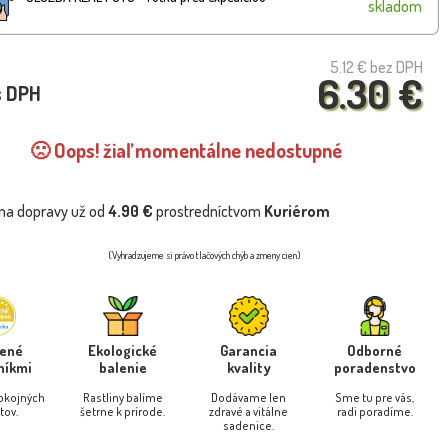
skladom
5.12 €
bez DPH
6.30 €
s DPH
🙁 Oops! žiaľ momentálne nedostupné
na dopravy už od
4.90 €
prostredníctvom
Kuriérom
(Vyhradzujeme si právo tlačových chýb a zmeny cien)
rené
Ekologické
Garancia
Odborné
níkmi
balenie
kvality
poradenstvo
pokojných
Rastliny balíme
Dodávame len
Sme tu pre vás,
tov.
šetrne k prírode.
zdravé a vitálne
radi poradíme.
sadenice.