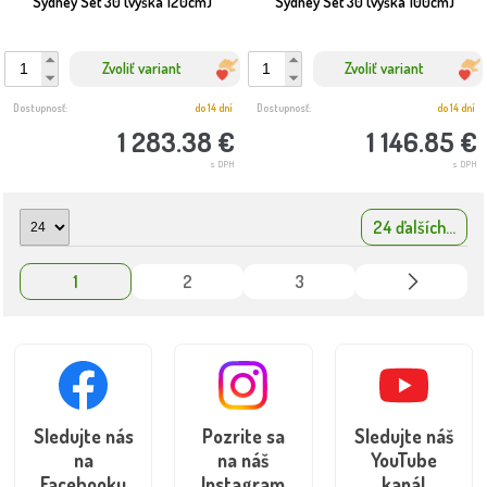
Sydney Set 30 (výška 120cm)
Sydney Set 30 (výška 100cm)
Zvoliť variant
Zvoliť variant
Dostupnosť:
do 14 dní
Dostupnosť:
do 14 dní
1 283.38 €
1 146.85 €
s DPH
s DPH
24 ďalších...
1
2
3
Sledujte nás
Pozrite sa
Sledujte náš
na
na náš
YouTube
Facebooku
Instagram
kanál