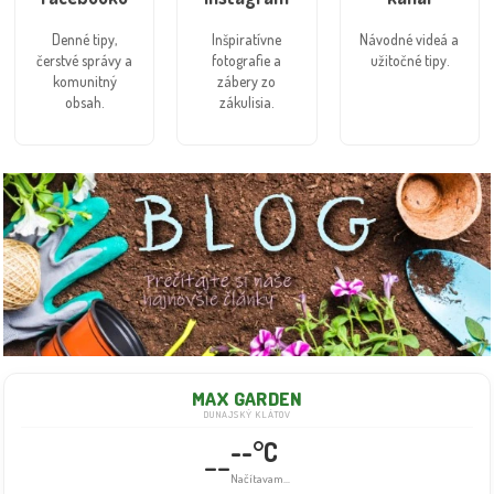
Denné tipy,
Inšpiratívne
Návodné videá a
čerstvé správy a
fotografie a
užitočné tipy.
komunitný
zábery zo
obsah.
zákulisia.
MAX GARDEN
DUNAJSKÝ KLÁTOV
--°C
--
Info dočasne nedostupné