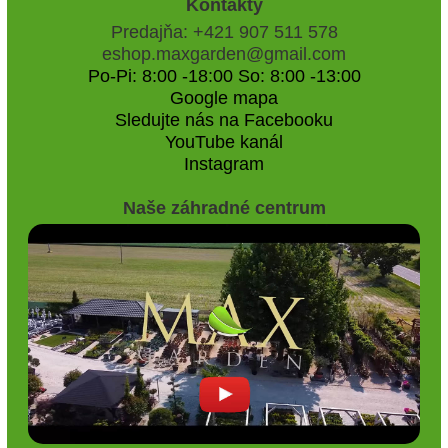
Kontakty
Predajňa: +421 907 511 578
eshop.maxgarden@gmail.com
Po-Pi: 8:00 -18:00 So: 8:00 -13:00
Google mapa
Sledujte nás na Facebooku
YouTube kanál
Instagram
Naše záhradné centrum