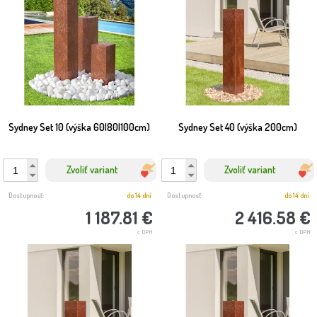
Sydney Set 10 (výška 60|80|100cm)
Sydney Set 40 (výška 200cm)
Zvoliť variant
Zvoliť variant
Dostupnosť:
do 14 dní
Dostupnosť:
do 14 dní
1 187.81 €
2 416.58 €
s DPH
s DPH