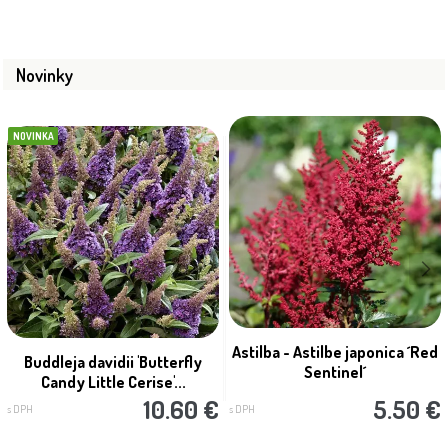
Novinky
NOVINKA
Astilba - Astilbe japonica ´Red
Buddleja davidii 'Butterfly
Sentinel´
Candy Little Cerise'...
10.60 €
5.50 €
s DPH
s DPH