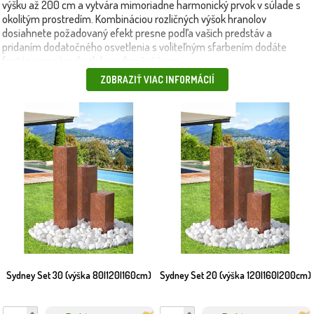
výšku až 200 cm a vytvára mimoriadne harmonický prvok v súlade s
okolitým prostredím. Kombináciou rozličných výšok hranolov
dosiahnete požadovaný efekt presne podľa vašich predstáv a
pridaním dodatočného osvetlenia s voliteľným sfarbením dodáte
fontáne po západe slnka jedinečný šarm.
ZOBRAZIŤ VIAC INFORMÁCIÍ
Sydney Set 30 (výška 80|120|160cm)
Sydney Set 20 (výška 120|160|200cm)