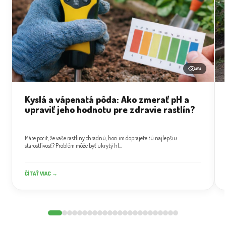
494
Kyslá a vápenatá pôda: Ako zmerať pH a
upraviť jeho hodnotu pre zdravie rastlín?
Máte pocit, že vaše rastliny chradnú, hoci im doprajete tú najlepšiu
starostlivosť? Problém môže byť ukrytý hl...
ČÍTAŤ VIAC →