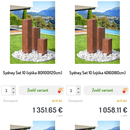
Sydney Set 10 (výška 80|100|120cm)
Sydney Set 10 (výška 40|60|80cm)
Zvoliť variant
Zvoliť variant
Dostupnosť:
do 14 dní
Dostupnosť:
do 14 dní
1 351.65 €
1 058.11 €
s DPH
s DPH