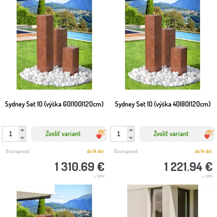
Sydney Set 10 (výška 60|100|120cm)
Sydney Set 10 (výška 40|80|120cm)
Zvoliť variant
Zvoliť variant
Dostupnosť:
do 14 dní
Dostupnosť:
do 14 dní
1 310.69 €
1 221.94 €
s DPH
s DPH