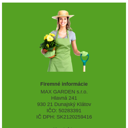
Firemné informácie
MAX GARDEN s.r.o.
Hlavná 241
930 21 Dunajský Klátov
IČO: 50283391
IČ DPH: SK2120259416