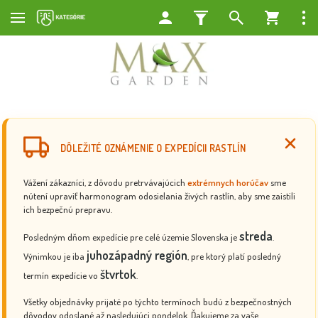
DÔLEŽITÉ OZNÁMENIE O EXPEDÍCII RASTLÍN
Vážení zákazníci, z dôvodu pretrvávajúcich
extrémnych horúčav
sme
nútení upraviť harmonogram odosielania živých rastlín, aby sme zaistili
ich bezpečnú prepravu.
streda
Posledným dňom expedície pre celé územie Slovenska je
.
juhozápadný región
Výnimkou je iba
, pre ktorý platí posledný
štvrtok
termín expedície vo
.
Všetky objednávky prijaté po týchto termínoch budú z bezpečnostných
dôvodov odoslané až nasledujúci pondelok. Ďakujeme za vaše