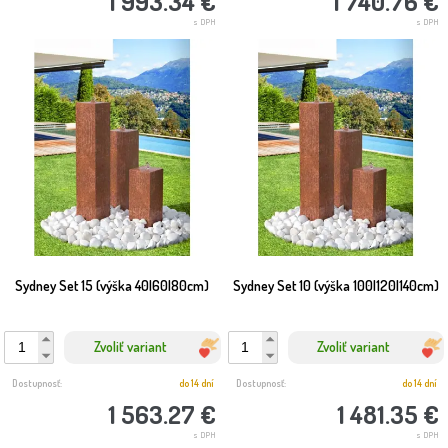
1 993.34 €
1 740.76 €
s DPH
s DPH
Sydney Set 15 (výška 40|60|80cm)
Sydney Set 10 (výška 100|120|140cm)
Zvoliť variant
Zvoliť variant
Dostupnosť:
do 14 dní
Dostupnosť:
do 14 dní
1 563.27 €
1 481.35 €
s DPH
s DPH