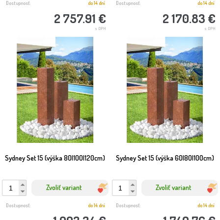
Dostupnosť:
do 14 dní
Dostupnosť:
do 14 dní
2 757.91 €
2 170.83 €
s DPH
s DPH
Sydney Set 15 (výška 80|100|120cm)
Sydney Set 15 (výška 60|80|100cm)
Zvoliť variant
Zvoliť variant
Dostupnosť:
do 14 dní
Dostupnosť:
do 14 dní