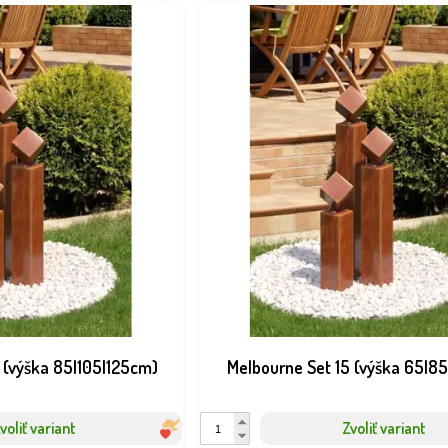
 (výška 85|105|125cm)
Melbourne Set 15 (výška 65|8
voliť variant
Zvoliť variant