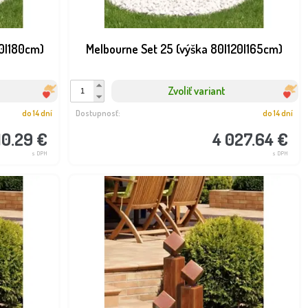
60|180cm)
Melbourne Set 25 (výška 80|120|165cm)
Zvoliť variant
do 14 dní
Dostupnosť:
do 14 dní
10.29 €
4 027.64 €
s DPH
s DPH