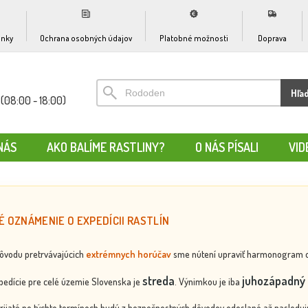
nky
Ochrana osobných údajov
Platobné možnosti
Doprava
Hľa
(08:00 - 18:00)
NÁS
AKO BALÍME RASTLINY?
O NÁS PÍSALI
VID
É OZNÁMENIE O EXPEDÍCII RASTLÍN
dôvodu pretrvávajúcich
extrémnych horúčav
sme nútení upraviť harmonogram odos
streda
juhozápadný 
edície pre celé územie Slovenska je
. Výnimkou je iba
rijaté po týchto termínoch budú z bezpečnostných dôvodov odoslané až nasledujú