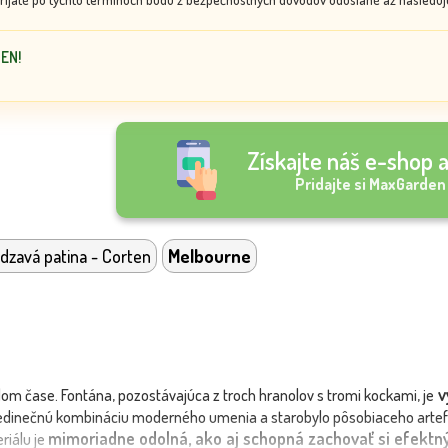
DEN!
Získajte náš e-shop a
Pridajte si MaxGarden
dzavá patina - Corten
Melbourne
v
om čase. Fontána, pozostávajúca z troch hranolov s tromi kockami, je
 jedinečnú kombináciu moderného umenia a starobylo pôsobiaceho artef
mimoriadne odolná, ako aj schopná zachovať si efektný
riálu je