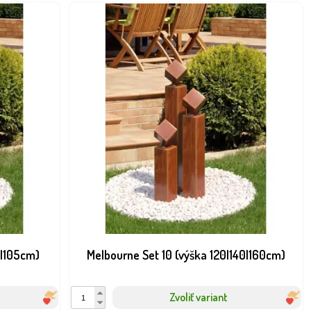
5|105cm)
Melbourne Set 10 (výška 120|140|160cm)
Zvoliť variant