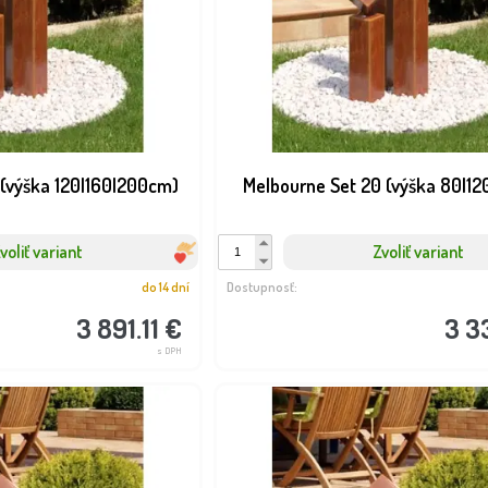
 (výška 120|160|200cm)
Melbourne Set 20 (výška 80|12
voliť variant
Zvoliť variant
do 14 dní
Dostupnosť:
3 891.11 €
3 3
s DPH