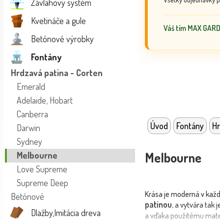
Závlahový systém
Kvetináče a gule
Váš tím MAX GAR
Betónové výrobky
Fontány
Hrdzavá patina - Corten
Emerald
Adelaide, Hobart
Canberra
Úvod
Fontány
Hr
Darwin
Sydney
Melbourne
Melbourne
Love Supreme
Supreme Deep
Krása je moderná v každ
Betónové
patinou
, a vytvára tak
Dlažby,Imitácia dreva
a vďaka použitému mate