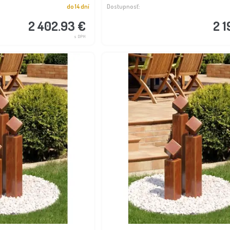
do 14 dní
Dostupnosť:
2 402.93 €
2 1
s DPH