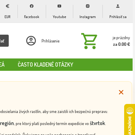
EUR
Facebook
Youtube
Instagram
Prihlásiť sa
je prázdny
dať
Prihlásenie
za 0.00 €
EÁ
ČASTO KLADENÉ OTÁZKY
ielania živých rastlín, aby sme zaistili ich bezpečnú prepravu.
región
štvrtok
, pre ktorý platí posledný termín expedície vo
.
ci pondelok. Ďakujeme za vaše pochopenie a trpezlivosť.