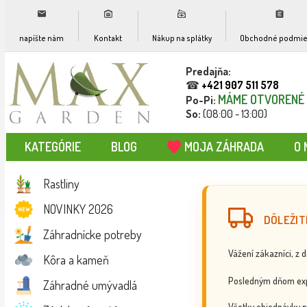
napíšte nám
Kontakt
Nákup na splátky
Obchodné podmie
Predajňa:
☎
+421 907 511 578
MÁME OTVORENÉ
Po-Pi:
So:
(08:00 - 13:00)
KATEGÓRIE
BLOG
MOJA ZÁHRADA
O 
Rastliny
NOVINKY 2026
DÔLEŽIT
Záhradnícke potreby
Vážení zákazníci, z 
Kôra a kameň
Posledným dňom exp
Záhradné umývadlá
Všetky objednávky p