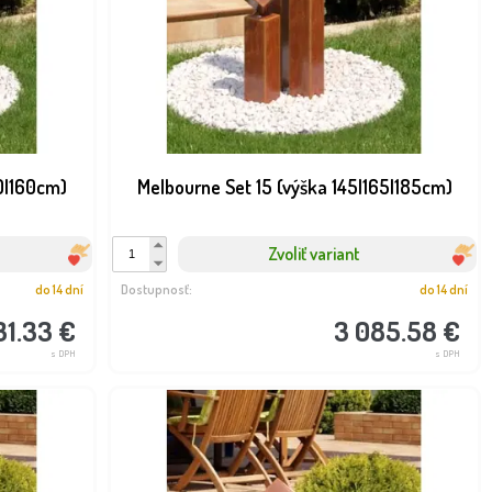
0|160cm)
Melbourne Set 15 (výška 145|165|185cm)
Zvoliť variant
do 14 dní
Dostupnosť:
do 14 dní
31.33 €
3 085.58 €
s DPH
s DPH