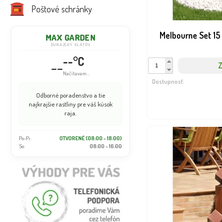
Poštové schránky
Melbourne Set 15
MAX GARDEN
DUNAJSKÝ KLÁTOV
--°C
--
Z
Načítavam...
Dostupnosť:
Odborné poradenstvo a tie
najkrajšie rastliny pre váš kúsok
raja.
Po-Pi:
OTVORENÉ (08:00 - 18:00)
So:
08:00 - 16:00