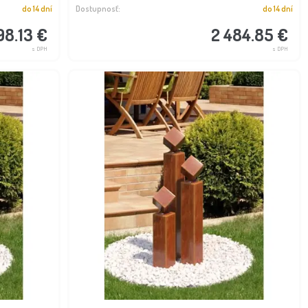
do 14 dní
Dostupnosť:
do 14 dní
98.13 €
2 484.85 €
s DPH
s DPH