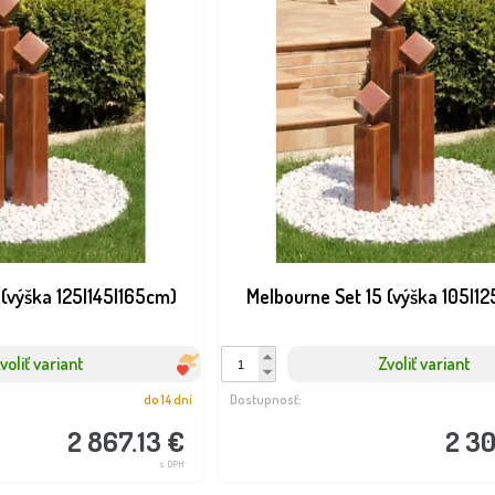
 (výška 125|145|165cm)
Melbourne Set 15 (výška 105|1
voliť variant
Zvoliť variant
do 14 dní
Dostupnosť:
2 867.13 €
2 3
s DPH