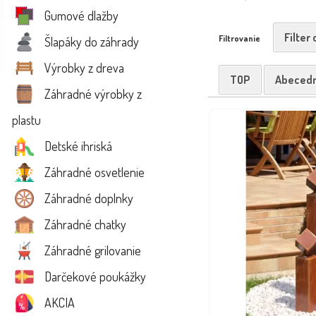
Gumové dlažby
Filter
Filtrovanie
Šlapáky do záhrady
Výrobky z dreva
TOP
Abeced
Záhradné výrobky z
plastu
Detské ihriská
Záhradné osvetlenie
Záhradné doplnky
Záhradné chatky
Záhradné grilovanie
Darčekové poukážky
AKCIA