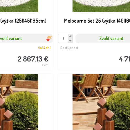
 (výška 125|145|165cm)
Melbourne Set 25 (výška 140|1
voliť variant
Zvoliť variant
do 14 dní
Dostupnosť:
2 867.13 €
4 7
s DPH