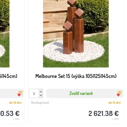
25|145cm)
Melbourne Set 15 (výška 105|125|145cm)
Zvoliť variant
do 14 dní
Dostupnosť:
do 14 dní
00.53 €
2 621.38 €
s DPH
s DPH