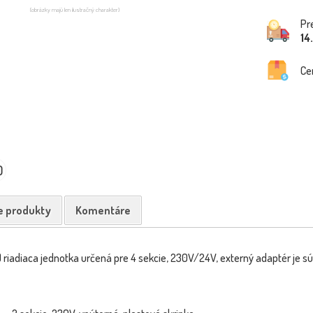
(obrázky majú len ilustračný charakter)
Pr
14
Ce
0
e produkty
Komentáre
) riadiaca jednotka určená pre 4 sekcie, 230V/24V, externý adaptér je 