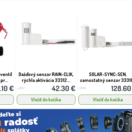
ventil
Dažďový senzor RAIN-CLIK,
SOLAR-SYNC-SEN,
pr...
rýchla aktivácia 33312...
samostatný senzor 3331
.10 €
42.30 €
128.60
s DPH
s DPH
Vložiť do košíka
Vložiť do košíka