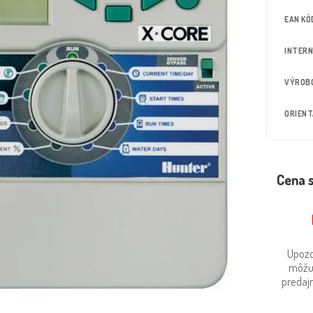
EAN KÓ
INTERN
VÝROB
ORIEN
Cena 
Upozo
môžu
predajn