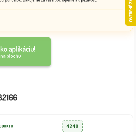
ko aplikáciu!
 na plochu
332166
4240
RODUKTU