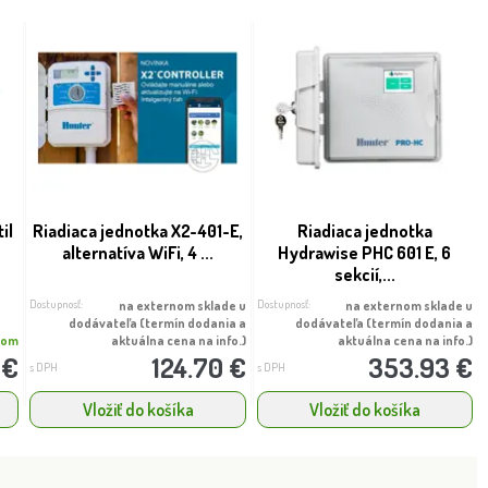
il
Riadiaca jednotka X2-401-E,
Riadiaca jednotka
alternatíva WiFi, 4 ...
Hydrawise PHC 601 E, 6
sekcií,...
Dostupnosť:
Dostupnosť:
na externom sklade u
na externom sklade u
dodávateľa (termín dodania a
dodávateľa (termín dodania a
dom
aktuálna cena na info.)
aktuálna cena na info.)
 €
124.70 €
353.93 €
s DPH
s DPH
Vložiť do košíka
Vložiť do košíka