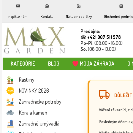
napíšte nám
Kontakt
Nákup na splátky
Obchodné podmie
Predajňa:
☎
+421 907 511 578
Po-Pi:
(08:00 - 18:00)
So:
(08:00 - 13:00)
KATEGÓRIE
BLOG
MOJA ZÁHRADA
O 
Rastliny
NOVINKY 2026
DÔLEŽIT
Záhradnícke potreby
Vážení zákazníci, z 
Kôra a kameň
Posledným dňom exp
Záhradné umývadlá
Všetky objednávky p