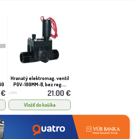
Hranatý elektromag. ventil
60
PGV-100MM-B, bez reg....
 €
21.00 €
s DPH
Vložiť do košíka