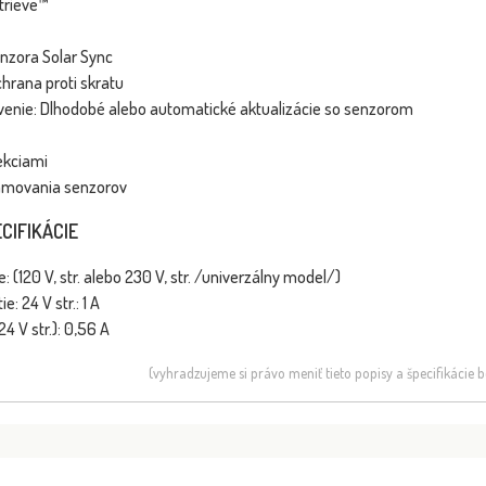
trieve™
nzora Solar Sync
hrana proti skratu
enie: Dlhodobé alebo automatické aktualizácie so senzorom
ekciami
amovania senzorov
CIFIKÁCIE
 (120 V, str. alebo 230 V, str. /univerzálny model/)
: 24 V str.: 1 A
4 V str.): 0,56 A
(vyhradzujeme si právo meniť tieto popisy a špecifikácie