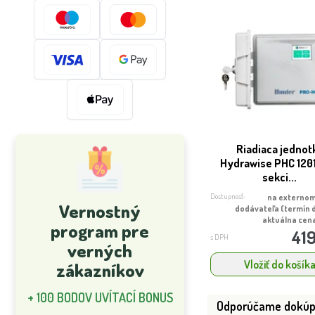
Riadiaca jednot
Hydrawise PHC 1201 
sekci...
Dostupnosť:
na externom
Vernostný
dodávateľa (termín 
aktuálna cena
program pre
419
s DPH
verných
Vložiť do košík
zákazníkov
+ 100 BODOV UVÍTACÍ BONUS
Odporúčame dokúp