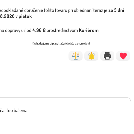
edpokladané doručenie tohto tovaru pri objednaní teraz je
za 5 dní
.8.2026
v
piatok
na dopravy už od
4.90 €
prostredníctvom
Kuriérom
(Vyhradzujeme si právo tlačových chýb a zmeny cien)
súčasťou balenia