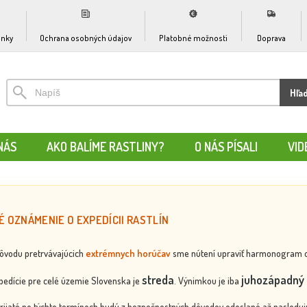
nky
Ochrana osobných údajov
Platobné možnosti
Doprava
Hľa
NÁS
AKO BALÍME RASTLINY?
O NÁS PÍSALI
VID
É OZNÁMENIE O EXPEDÍCII RASTLÍN
dôvodu pretrvávajúcich
extrémnych horúčav
sme nútení upraviť harmonogram odos
streda
juhozápadný 
edície pre celé územie Slovenska je
. Výnimkou je iba
rijaté po týchto termínoch budú z bezpečnostných dôvodov odoslané až nasledujú