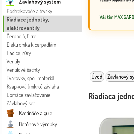
Závlahový systém
Postrekovače a trysky
Váš tím MAX GAR
Riadiace jednotky,
elektroventily
Čerpadlá, filtre
Elektronika k čerpadlám
Hadice, rúry
Ventily
Ventilové šachty
Úvod
Závlahový s
Tvarovky, spoj. materiál
Kvapková (mikro) závlaha
Riadiaca jedn
Domáce zavlažovanie
Závlahový set
Kvetináče a gule
Betónové výrobky