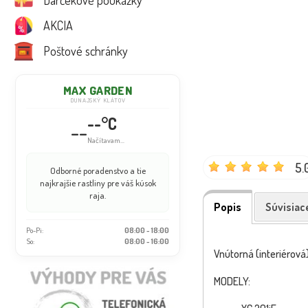
Darčekové poukážky
AKCIA
Poštové schránky
MAX GARDEN
DUNAJSKÝ KLÁTOV
--°C
--
Načítavam...
5.
Odborné poradenstvo a tie
najkrajšie rastliny pre váš kúsok
raja.
Popis
Súvisiac
Po-Pi:
08:00 - 18:00
So:
08:00 - 16:00
Vnútorná (interiérová
MODELY: