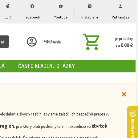
EUR
Facebook
Youtube
Instagram
Prihlásiť sa
je prázdny
dať
Prihlásenie
za 0.00 €
EÁ
ČASTO KLADENÉ OTÁZKY
ielania živých rastlín, aby sme zaistili ich bezpečnú prepravu.
región
štvrtok
, pre ktorý platí posledný termín expedície vo
.
ci pondelok. Ďakujeme za vaše pochopenie a trpezlivosť.