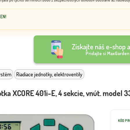
DEN!
Získajte náš e-shop a
Pridajte si MaxGarden
ystém
Riadiace jednotky, elektroventily
otka XCORE 401i-E, 4 sekcie, vnút. model 
KÓD P