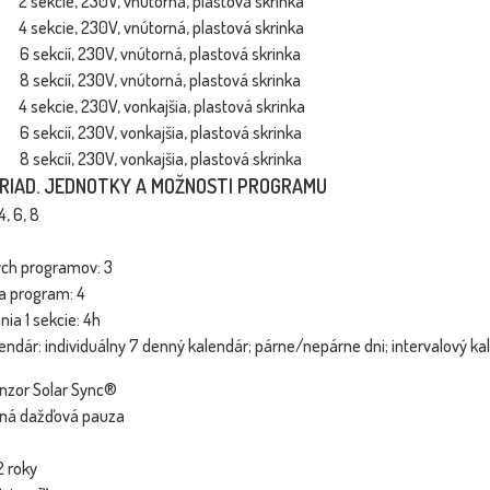
kcie, 230V, vnútorná, plastová skrinka
kcie, 230V, vnútorná, plastová skrinka
kcií, 230V, vnútorná, plastová skrinka
kcií, 230V, vnútorná, plastová skrinka
cie, 230V, vonkajšia, plastová skrinka
cií, 230V, vonkajšia, plastová skrinka
cií, 230V, vonkajšia, plastová skrinka
RIAD. JEDNOTKY A MOŽNOSTI PROGRAMU
4, 6, 8
ých programov: 3
a program: 4
ia 1 sekcie: 4h
endár: individuálny 7 denný kalendár; párne/nepárne dni; intervalový kal
nzor Solar Sync®
ná dažďová pauza
2 roky