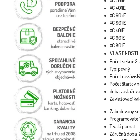
XC 201iE 2 se
XC 401iE 4 se
XC 601iE 6 se
XC 801iE 8 se
XC 401E 4 sek
XC 601E 6 sek
XC 801E 8 sek
VLASTNOSTI 
Počet sekcií: 2, 
Typ: pevný
Počet nezávisl
Počet štartov n
doba zavlažovan
Zavlažovací kal
Zabudovaný se
Programovateľ
Trvalá pamäť
Záručná doba: 