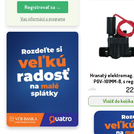
Registrovať sa →
Viac informácií o programe
Hranatý elektromag. 
PGV-101MM-B, s reg.
22
s DPH
Vložiť do košíka