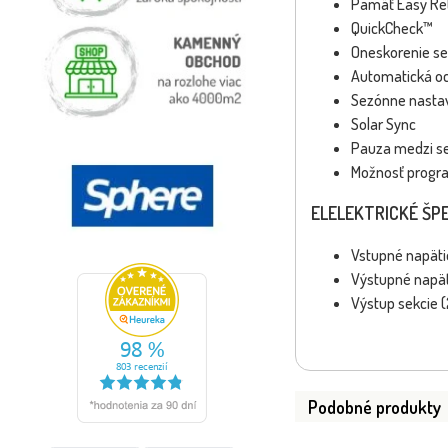
Pamäť Easy Re
QuickCheck™
Oneskorenie se
Automatická oc
Sezónne nastav
Solar Sync
Pauza medzi s
Možnosť progr
EL
ELEKTRICKÉ ŠPE
Vstupné napätie:
Výstupné napätie
Výstup sekcie (2
Podobné produkty