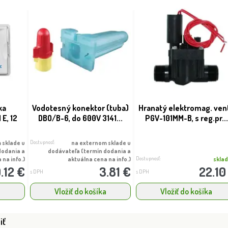
ka
Vodotesný konektor (tuba)
Hranatý elektromag. vent
E, 12
DBO/B-6, do 600V 3141...
PGV-101MM-B, s reg.pr...
Dostupnosť:
 sklade u
na externom sklade u
dodania a
dodávateľa (termín dodania a
Dostupnosť:
 na info.)
aktuálna cena na info.)
skla
.12 €
3.81 €
22.10
s DPH
s DPH
a
Vložiť do košíka
Vložiť do košíka
iť