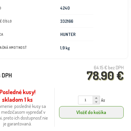
4240
D
332166
É ČÍSLO
HUNTER
CA
1,9 kg
TAČNÁ HMOTNOSŤ
64.15 €
bez DPH
78.90 €
s DPH
Posledné kusy!
skladom 1 ks
ks
rnenie: posledné kusy sa
 medzičasom vypredať v
Vložiť do košíka
i, preto ich dostupnosť nie
je garantovaná.