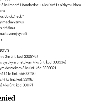
: 8 ks (modré) štandardne + 4 ks (sivé) s nízkym uhlom
ora
us QuickCheck™
vý mechanizmus
 s drážkou
 nastavenej výseči
ra
NSTVO:
enie 3m (int. kód: 330970)
s vysokým prietokom 4 ks (int. kód: 330934)
tkym dostrekom 8 ks (int. kód: 330932)
) 4 ks (int. kód: 331115)
 4 ks (int. kód: 331116)
4 ks (int. kód: 331117)