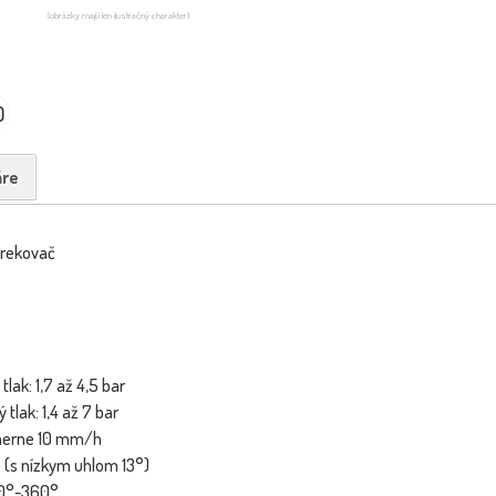
(obrázky majú len ilustračný charakter)
0
re
trekovač
lak: 1,7 až 4,5 bar
tlak: 1,4 až 7 bar
emerne 10 mm/h
° (s nízkym uhlom 13°)
50°-360°