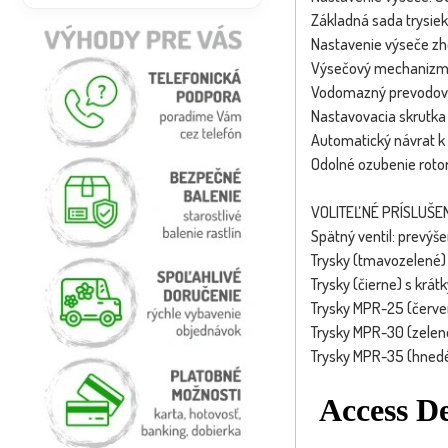
Základná sada trysiek
Nastavenie výseče zh
Výsečový mechanizm
Vodomazný prevodo
Nastavovacia skrutka
Automatický návrat k
Odolné ozubenie roto
VOLITEĽNÉ PRÍSLUŠE
Spätný ventil: prevýš
Trysky (tmavozelené) 
Trysky (čierne) s krá
Trysky MPR-25 (červené
Trysky MPR-30 (zelené)
Trysky MPR-35 (hnedé) 