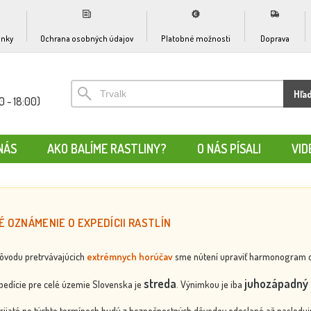
nky
Ochrana osobných údajov
Platobné možnosti
Doprava
Hľa
0 - 18:00)
NÁS
AKO BALÍME RASTLINY?
O NÁS PÍSALI
VID
É OZNÁMENIE O EXPEDÍCII RASTLÍN
dôvodu pretrvávajúcich
extrémnych horúčav
sme nútení upraviť harmonogram odos
streda
juhozápadný 
edície pre celé územie Slovenska je
. Výnimkou je iba
rijaté po týchto termínoch budú z bezpečnostných dôvodov odoslané až nasledujú