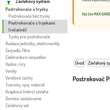
Závlahový systém
Postrekovače a trysky
Váš tím MAX GAR
Postrekovače bez trysky
Postrekovače s tryskami
(rotačné)
Trysky pre postrekovače
Riadiace jednotky, elektroventily
Čerpadlá, filtre
Elektronika k čerpadlám
Úvod
Závlahový s
Hadice, rúry
Ventily
Postrekovač P
Ventilové šachty
Tvarovky, spoj. materiál
Kvapková (mikro) závlaha
Domáce zavlažovanie
Závlahový set