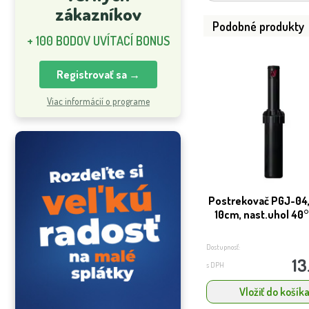
zákazníkov
Podobné produkty
+ 100 BODOV UVÍTACÍ BONUS
Registrovať sa →
Viac informácií o programe
Postrekovač PGJ-04,
10cm, nast.uhol 40°
Dostupnosť:
13
s DPH
Vložiť do košík