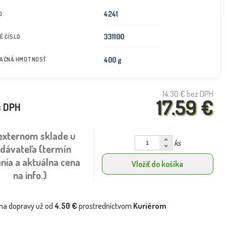
4241
D
331100
É ČÍSLO
400 g
TAČNÁ HMOTNOSŤ
14.30 €
bez DPH
17.59 €
s DPH
externom sklade u
ks
dávateľa (termín
nia a aktuálna cena
Vložiť do košíka
na info.)
na dopravy už od
4.50 €
prostredníctvom
Kuriérom