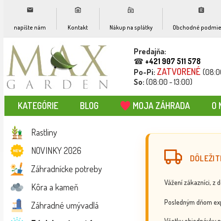
napíšte nám
Kontakt
Nákup na splátky
Obchodné podmie
Predajňa:
☎
+421 907 511 578
ZATVORENÉ
Po-Pi:
(08:0
So:
(08:00 - 13:00)
KATEGÓRIE
BLOG
MOJA ZÁHRADA
O 
Rastliny
NOVINKY 2026
DÔLEŽIT
Záhradnícke potreby
Vážení zákazníci, z 
Kôra a kameň
Posledným dňom exp
Záhradné umývadlá
Všetky objednávky p