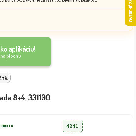
ko aplikáciu!
 na plochu
čné)
ada 8+4, 331100
4241
RODUKTU