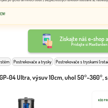
DEN!
Získajte náš e-shop a
Pridajte si MaxGarden
ystém
Postrekovače a trysky
Postrekovače s tryskami (rota
GP-04 Ultra, výsuv 10cm, uhol 50°-360°, s
KÓD P