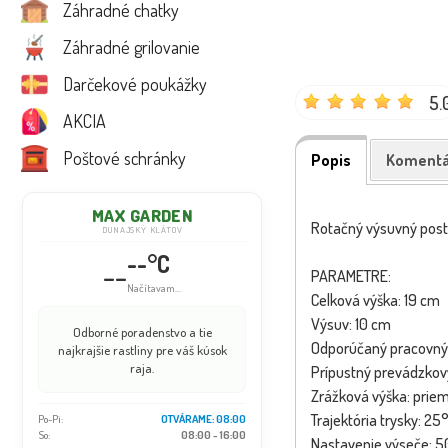
Záhradné chatky
Záhradné grilovanie
Darčekové poukážky
5.
AKCIA
Poštové schránky
Popis
Komentá
MAX GARDEN
Rotačný výsuvný pos
DUNAJSKÝ KLÁTOV
--°C
--
PARAMETRE:
Načítavam...
Celková výška: 19 cm
Výsuv: 10 cm
Odborné poradenstvo a tie
Odporúčaný pracovný t
najkrajšie rastliny pre váš kúsok
raja.
Prípustný prevádzkový 
Zrážková výška: pri
Trajektória trysky: 25
Po-Pi:
OTVÁRAME: 08:00
So:
08:00 - 16:00
Nastavenie výseče: 