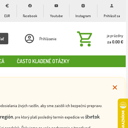
EUR
Facebook
Youtube
Instagram
Prihlásiť sa
je prázdny
dať
Prihlásenie
za 0.00 €
EÁ
ČASTO KLADENÉ OTÁZKY
ielania živých rastlín, aby sme zaistili ich bezpečnú prepravu.
región
štvrtok
, pre ktorý platí posledný termín expedície vo
.
ci pondelok. Ďakujeme za vaše pochopenie a trpezlivosť.