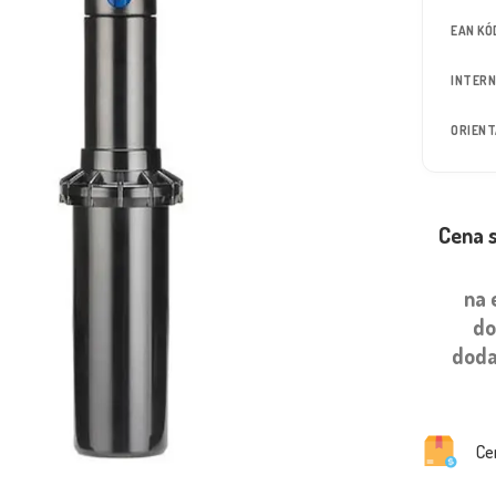
EAN KÓ
INTERN
ORIEN
Cena 
na 
do
doda
Ce