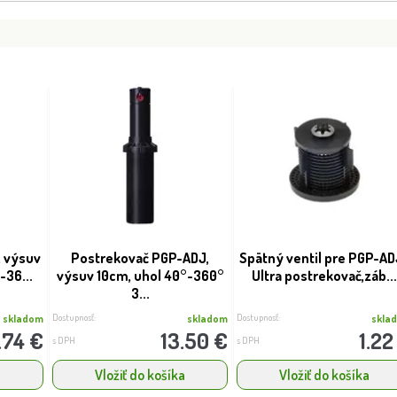
 výsuv
Postrekovač PGP-ADJ,
Spätný ventil pre PGP-AD
-36...
výsuv 10cm, uhol 40°-360°
Ultra postrekovač,záb..
3...
Dostupnosť:
Dostupnosť:
skladom
skladom
skla
.74 €
13.50 €
1.22
s DPH
s DPH
a
Vložiť do košíka
Vložiť do košíka