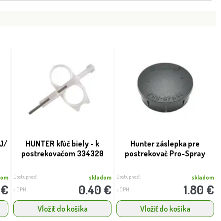
J/
HUNTER kľúč biely - k
Hunter záslepka pre
.
postrekovačom 334320
postrekovač Pro-Spray
Dostupnosť:
Dostupnosť:
dom
skladom
skladom
 €
0.40 €
1.80 €
s DPH
s DPH
Vložiť do košíka
Vložiť do košíka