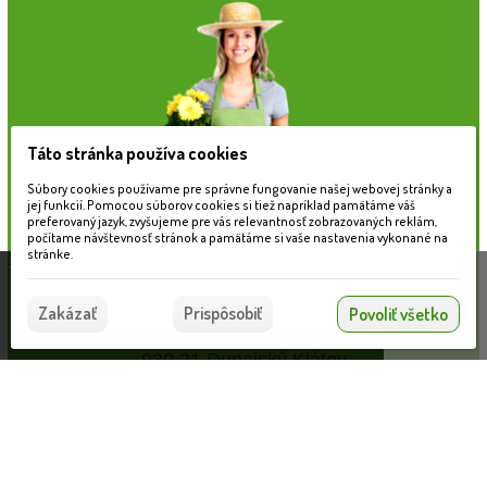
Táto stránka používa cookies
Súbory cookies používame pre správne fungovanie našej webovej stránky a
jej funkcií. Pomocou súborov cookies si tiež napríklad pamätáme váš
preferovaný jazyk, zvyšujeme pre vás relevantnosť zobrazovaných reklám,
počítame návštevnosť stránok a pamätáme si vaše nastavenia vykonané na
stránke.
Táto stránka používa súbory cookies, ktoré nám
Firemné informácie
pomáhajú poskytovať služby. Používaním našich
Súhlasím
MAX GARDEN s.r.o.
Zakázať
Prispôsobiť
Povoliť všetko
služieb vyjadrujete súhlas s používaním súborov
Hlavná 241
cookies.
Viac informácií nájdete tu.
930 21 Dunajský Klátov
IČO: 50283391
IČ DPH: SK2120259416
Kontakty
Norman Servírovacia podložka o 28 cm
VLOŽIŤ DO KOŠÍKA
18.27 €
Predajňa: +421 907 511 578