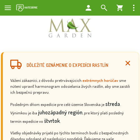
DÔLEŽITÉ OZNÁMENIE O EXPEDÍCII RASTLÍN
Vážení zákazníci, z dôvodu pretrvávajúcich
extrémnych horúčav
sme
nútení upraviť harmonogram odosielania živých rastlín, aby sme zaistili
ich bezpečnú prepravu.
streda
Posledným dňom expedície pre celé územie Slovenska je
.
juhozápadný región
Výnimkou je iba
, pre ktorý platí posledný
štvrtok
termín expedície vo
.
Všetky objednávky prijaté po týchto termínoch budú z bezpečnostných
dôvodov odoslané až nasledujúci pondelok. Ďakujeme za vaše