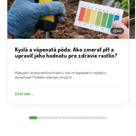
498
Kyslá a vápenatá pôda: Ako zmerať pH a
upraviť jeho hodnotu pre zdravie rastlín?
Máte pocit, že vaše rastliny chradnú, hoci im doprajete tú najlepšiu
starostlivosť? Problém môže byť ukrytý hl...
ČÍTAŤ VIAC →