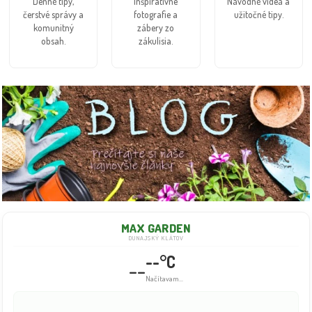
Denné tipy,
Inšpiratívne
Návodné videá a
čerstvé správy a
fotografie a
užitočné tipy.
komunitný
zábery zo
obsah.
zákulisia.
MAX GARDEN
DUNAJSKÝ KLÁTOV
--°C
--
Načítavam...