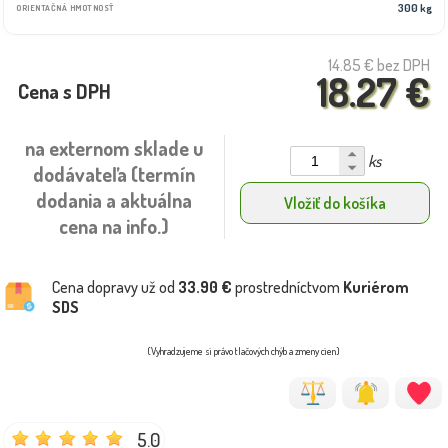
300 kg
ORIENTAČNÁ HMOTNOSŤ
14.85 €
bez DPH
18.27 €
Cena s DPH
na externom sklade u
ks
dodávateľa (termín
dodania a aktuálna
Vložiť do košíka
cena na info.)
Cena dopravy už od
33.90 €
prostredníctvom
Kuriérom
SDS
(Vyhradzujeme si právo tlačových chýb a zmeny cien)
5.0