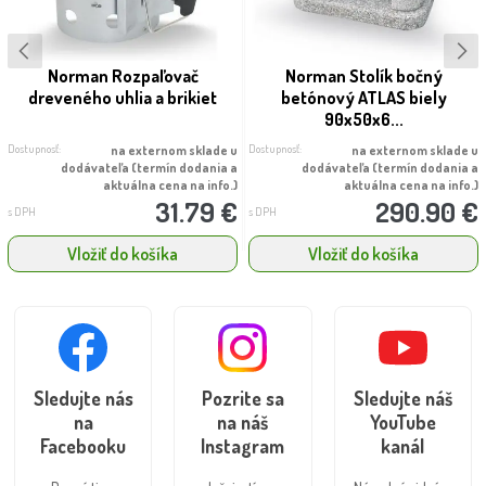
Norman Rozpaľovač
Norman Stolík bočný
dreveného uhlia a brikiet
betónový ATLAS biely
90x50x6...
Dostupnosť:
Dostupnosť:
na externom sklade u
na externom sklade u
dodávateľa (termín dodania a
dodávateľa (termín dodania a
aktuálna cena na info.)
aktuálna cena na info.)
31.79 €
290.90 €
s DPH
s DPH
Vložiť do košíka
Vložiť do košíka
Sledujte nás
Pozrite sa
Sledujte náš
na
na náš
YouTube
Facebooku
Instagram
kanál