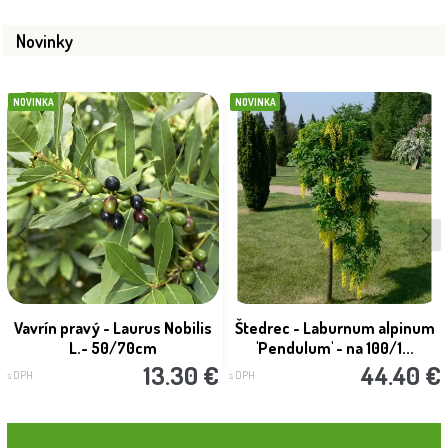
Novinky
NOVINKA
NOVINKA
Vavrín pravý - Laurus Nobilis
Štedrec - Laburnum alpinum
L.- 50/70cm
'Pendulum' - na 100/1...
13.30 €
44.40 €
s DPH
s DPH