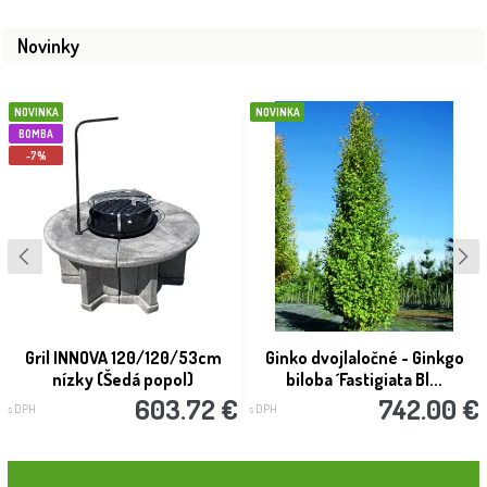
Novinky
NOVINKA
NOVINKA
BOMBA
-7%
Gril INNOVA 120/120/53cm
Ginko dvojlaločné - Ginkgo
nízky (Šedá popol)
biloba ´Fastigiata Bl...
603.72 €
742.00 €
s DPH
s DPH