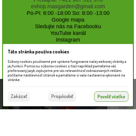
eshop.maxgarden@gmail.com
Po-Pi: 8:00 -18:00 So: 8:00 -13:00
Google mapa
Sledujte nás na Facebooku
YouTube kanál
Instagram
Táto stránka používa cookies
Naše záhradné centrum
Súbory cookies používame pre správne fungovanie našej webovej stránky a
jej funkcií. Pomocou súborov cookies si tiež napríklad pamätáme váš
preferovaný jazyk, zvyšujeme pre vás relevantnosť zobrazovaných reklám,
počítame návštevnosť stránok a pamätáme si vaše nastavenia vykonané na
stránke.
Táto stránka používa súbory cookies, ktoré nám
pomáhajú poskytovať služby. Používaním našich
Súhlasím
Zakázať
Prispôsobiť
Povoliť všetko
služieb vyjadrujete súhlas s používaním súborov
cookies.
Viac informácií nájdete tu.