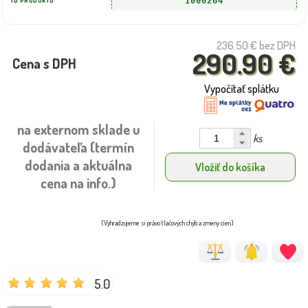
1000264
ID PRODUKTU
236.50 €
bez DPH
290.90 €
Cena s DPH
Vypočítať splátku
na externom sklade u
ks
dodávateľa (termín
dodania a aktuálna
Vložiť do košíka
cena na info.)
(Vyhradzujeme si právo tlačových chýb a zmeny cien)
5.0