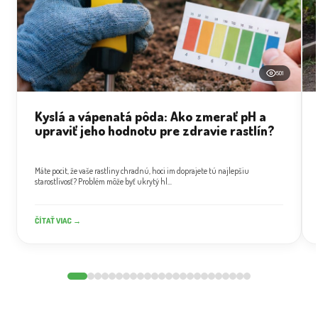
501
Kyslá a vápenatá pôda: Ako zmerať pH a
upraviť jeho hodnotu pre zdravie rastlín?
Máte pocit, že vaše rastliny chradnú, hoci im doprajete tú najlepšiu
starostlivosť? Problém môže byť ukrytý hl...
ČÍTAŤ VIAC →