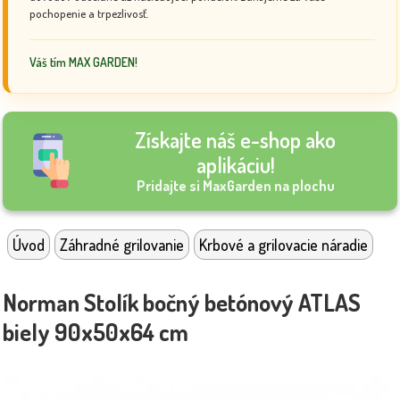
pochopenie a trpezlivosť.
Váš tím MAX GARDEN!
Získajte náš e-shop ako
aplikáciu!
Pridajte si MaxGarden na plochu
Úvod
Záhradné grilovanie
Krbové a grilovacie náradie
Norman Stolík bočný betónový ATLAS
biely 90x50x64 cm