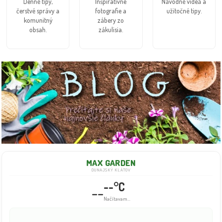
Denné tipy,
Inšpiratívne
Návodné videá a
čerstvé správy a
fotografie a
užitočné tipy.
komunitný
zábery zo
obsah.
zákulisia.
MAX GARDEN
DUNAJSKÝ KLÁTOV
--°C
--
Načítavam...