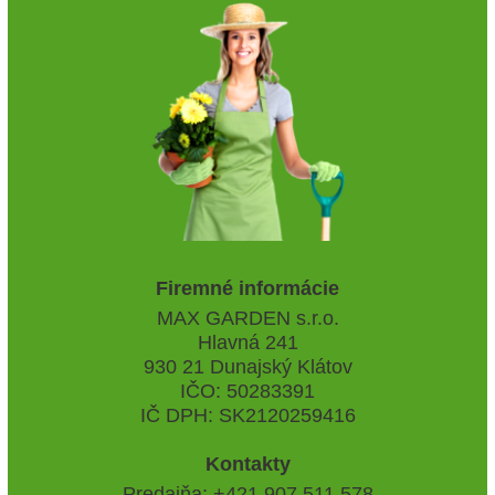
Firemné informácie
MAX GARDEN s.r.o.
Hlavná 241
930 21 Dunajský Klátov
IČO: 50283391
IČ DPH: SK2120259416
Kontakty
Predajňa: +421 907 511 578