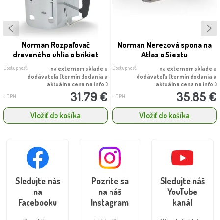
Norman Rozpaľovač
Norman Nerezová spona na
dreveného uhlia a brikiet
Atlas a Siestu
Dostupnosť:
Dostupnosť:
na externom sklade u
na externom sklade u
dodávateľa (termín dodania a
dodávateľa (termín dodania a
aktuálna cena na info.)
aktuálna cena na info.)
31.79 €
35.85 €
s DPH
s DPH
Vložiť do košíka
Vložiť do košíka
Sledujte nás
Pozrite sa
Sledujte náš
na
na náš
YouTube
Facebooku
Instagram
kanál