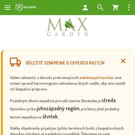
DÔLEŽITÉ OZNÁMENIE O EXPEDÍCII RASTLÍN
Vážení zákazníci, z dôvodu pretrvávajúcich
extrémnych horúčav
sme
nútení upraviť harmonogram odosielania živých rastlín, aby sme zaistili
ich bezpečnú prepravu.
streda
Posledným dňom expedície pre celé územie Slovenska je
.
juhozápadný región
Výnimkou je iba
, pre ktorý platí posledný
štvrtok
termín expedície vo
.
Všetky objednávky prijaté po týchto termínoch budú z bezpečnostných
dôvodov odoslané až nasledujúci pondelok. Ďakujeme za vaše