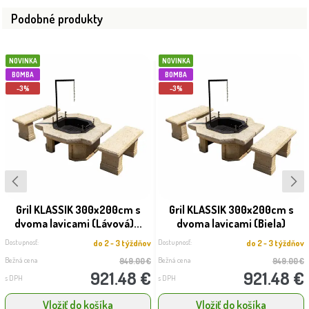
Podobné produkty
NOVINKA
NOVINKA
BOMBA
BOMBA
-3%
-3%
Gril KLASSIK 300x200cm s
Gril KLASSIK 300x200cm s
dvoma lavicami (Lávová)...
dvoma lavicami (Biela)
Dostupnosť:
Dostupnosť:
do 2 - 3 týždňov
do 2 - 3 týždňov
Bežná cena
Bežná cena
949.00 €
949.00 €
921.48 €
921.48 €
s DPH
s DPH
Vložiť do košíka
Vložiť do košíka