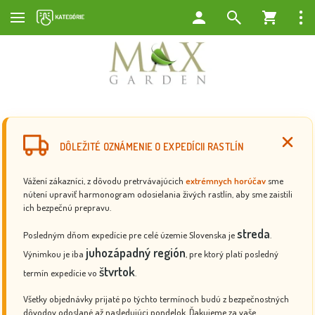
DÔLEŽITÉ OZNÁMENIE O EXPEDÍCII RASTLÍN
Vážení zákazníci, z dôvodu pretrvávajúcich
extrémnych horúčav
sme
nútení upraviť harmonogram odosielania živých rastlín, aby sme zaistili
ich bezpečnú prepravu.
streda
Posledným dňom expedície pre celé územie Slovenska je
.
juhozápadný región
Výnimkou je iba
, pre ktorý platí posledný
štvrtok
termín expedície vo
.
Všetky objednávky prijaté po týchto termínoch budú z bezpečnostných
dôvodov odoslané až nasledujúci pondelok. Ďakujeme za vaše