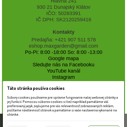
Hlavná 241
930 21 Dunajský Klátov
IČO: 50283391
IČ DPH: SK2120259416
Kontakty
Predajňa: +421 907 511 578
eshop.maxgarden@gmail.com
Po-Pi: 8:00 -18:00 So: 8:00 -13:00
Google mapa
Sledujte nás na Facebooku
YouTube kanál
Instagram
Táto stránka používa cookies
Naše záhradné centrum
Súbory cookies používame pre správne fungovanie našej webovej stránky a
jej funkcií. Pomocou súborov cookies si tiež napríklad pamätáme váš
preferovaný jazyk, zvyšujeme pre vás relevantnosť zobrazovaných reklám,
počítame návštevnosť stránok a pamätáme si vaše nastavenia vykonané na
stránke.
Táto stránka používa súbory cookies, ktoré nám
pomáhajú poskytovať služby. Používaním našich