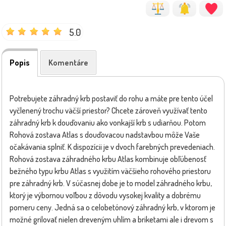
5.0
Popis
Komentáre
Potrebujete záhradný krb postaviť do rohu a máte pre tento účel
vyčlenený trochu väčší priestor? Chcete zároveň využívať tento
záhradný krb k douďovaniu ako vonkajší krb s udiarňou. Potom
Rohová zostava Atlas s douďovacou nadstavbou môže Vaše
očakávania splniť. K dispozícii je v dvoch farebných prevedeniach.
Rohová zostava záhradného krbu Atlas kombinuje obľúbenosť
bežného typu krbu Atlas s využitím väčšieho rohového priestoru
pre záhradný krb. V súčasnej dobe je to model záhradného krbu,
ktorý je výbornou voľbou z dôvodu vysokej kvality a dobrému
pomeru ceny. Jedná sa o celobetónový záhradný krb, v ktorom je
možné grilovať nielen dreveným uhlím a briketami ale i drevom s