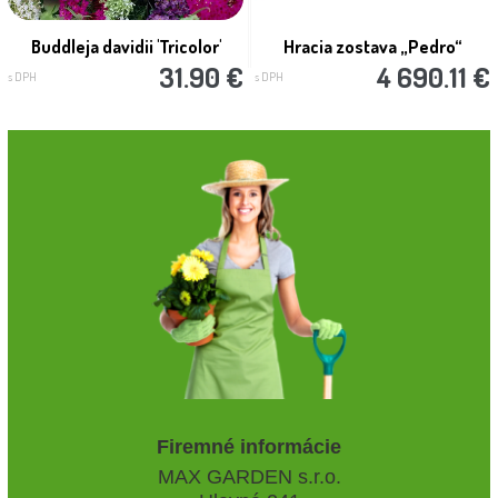
Buddleja davidii 'Tricolor'
Hracia zostava „Pedro“
31.90 €
4 690.11 €
s DPH
s DPH
Firemné informácie
MAX GARDEN s.r.o.