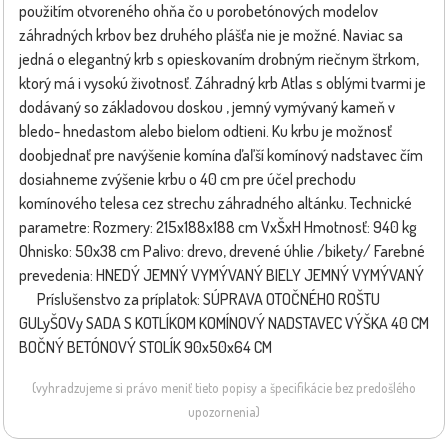
použitím otvoreného ohňa čo u porobetónových modelov
záhradných krbov bez druhého plášťa nie je možné. Naviac sa
jedná o elegantný krb s opieskovaním drobným riečnym štrkom,
ktorý má i vysokú životnosť. Záhradný krb Atlas s oblými tvarmi je
dodávaný so základovou doskou , jemný vymývaný kameň v
bledo- hnedastom alebo bielom odtieni. Ku krbu je možnosť
doobjednať pre navýšenie komína ďaľší komínový nadstavec čím
dosiahneme zvýšenie krbu o 40 cm pre účel prechodu
komínového telesa cez strechu záhradného altánku. Technické
parametre: Rozmery: 215x188x188 cm VxŠxH Hmotnosť: 940 kg
Ohnisko: 50x38 cm Palivo: drevo, drevené úhlie /bikety/ Farebné
prevedenia: HNEDÝ JEMNÝ VYMÝVANÝ BIELY JEMNÝ VYMÝVANÝ
Príslušenstvo za príplatok: SÚPRAVA OTOČNÉHO ROŠTU
GULyŠOVy SADA S KOTLÍKOM KOMÍNOVÝ NADSTAVEC VÝŠKA 40 CM
BOČNÝ BETÓNOVÝ STOLÍK 90x50x64 CM
(vyhradzujeme si právo meniť tieto popisy a špecifikácie bez predošlého
upozornenia)