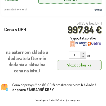
1000185
ID PRODUKTU
940 kg
ORIENTAČNÁ HMOTNOSŤ
811.25 €
bez DPH
997.84 €
Cena s DPH
Vypočítať splátku
na externom sklade u
ks
dodávateľa (termín
dodania a aktuálna
Vložiť do košíka
cena na info.)
Cena dopravy už od
59.00 €
prostredníctvom
Nákladná
doprava ZÁHRADNÉ KRBY
(Vyhradzujeme si právo tlačových chýb a zmeny cien)