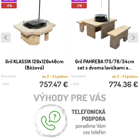
-5%
-3%
Gril KLASSIK 120x120x46cm
Gril PAHREBA 175/76/54cm
(Béžová)
set s dvoma lavičkami a...
Dostupnosť:
Dostupnosť:
do 2 - 3 týždňov
do 2 - 3 týždňov
757.47 €
774.36 €
s DPH
s DPH