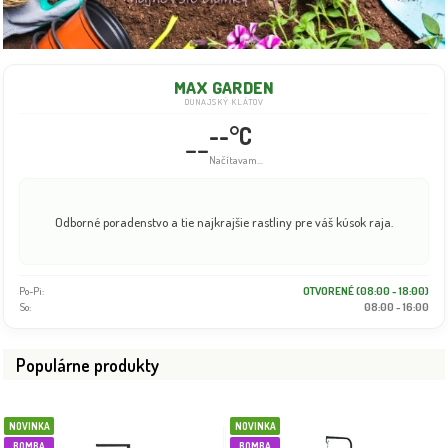
MAX GARDEN
DUNAJSKÝ KLÁTOV
--°C
--
Načítavam...
Odborné poradenstvo a tie najkrajšie rastliny pre váš kúsok raja.
Po-Pi:
OTVORENÉ (08:00 - 18:00)
So:
08:00 - 16:00
Populárne produkty
NOVINKA
NOVINKA
BOMBA
BOMBA