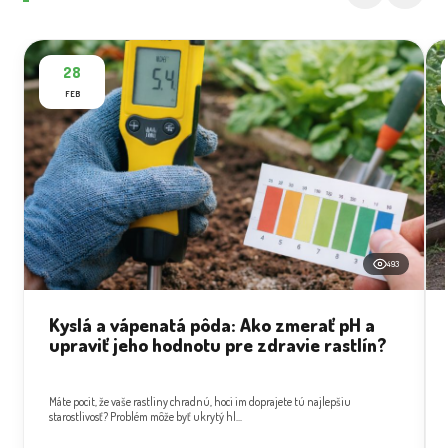
28
FEB
493
Kyslá a vápenatá pôda: Ako zmerať pH a
upraviť jeho hodnotu pre zdravie rastlín?
Máte pocit, že vaše rastliny chradnú, hoci im doprajete tú najlepšiu
starostlivosť? Problém môže byť ukrytý hl...