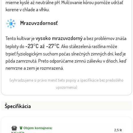
mierne kyslé až neutrálne pH. Mulčovanie kôrou pomôže udržať
korene v chlade a vlhku.
Mrazuvzdornosť
vysoko mrazuvzdorný
Tento kultivar je
a bez problémov znáša
-23°C až -27°C
teploty do
. Ako stálezelená rastlina môže
trpieť fyziologickým suchom počas slnečných zimných dní, keď je
pôda zamrznutá. Preto odporúčame zimnú zálievku v dňoch, keď
nemrzne a zem je rozmrazená.
(vyhradzujeme si právo meniť tieto popisy a špecifikácie bez predošlého
upozornenia)
Špecifikácia
🗑️ Objem kontajnera:
2,5 lit