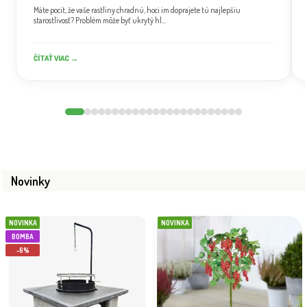
Máte pocit, že vaše rastliny chradnú, hoci im doprajete tú najlepšiu
starostlivosť? Problém môže byť ukrytý hl...
ČÍTAŤ VIAC →
Novinky
NOVINKA
NOVINKA
BOMBA
-6%