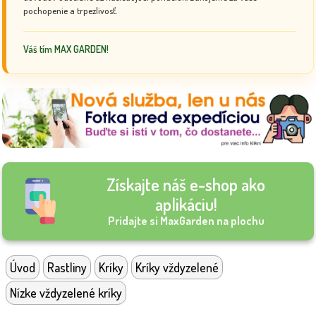
pochopenie a trpezlivosť.
Váš tím MAX GARDEN!
Získajte náš e-shop ako
aplikáciu!
Pridajte si MaxGarden na plochu
Úvod
Rastliny
Kríky
Kríky vždyzelené
Nízke vždyzelené kríky