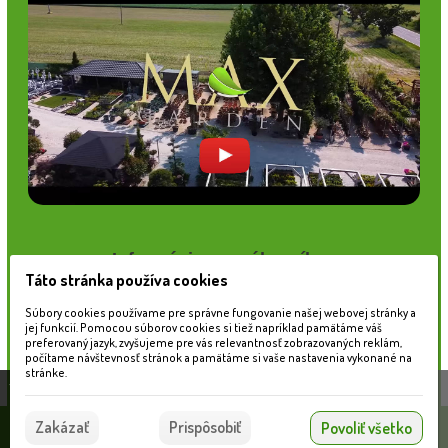
Informácie pre zákazníkov
Táto stránka používa cookies
Blog
Obchodné podmienky
Súbory cookies používame pre správne fungovanie našej webovej stránky a
jej funkcií. Pomocou súborov cookies si tiež napríklad pamätáme váš
Ochrana osobných údajov
preferovaný jazyk, zvyšujeme pre vás relevantnosť zobrazovaných reklám,
Platobné možnosti
počítame návštevnosť stránok a pamätáme si vaše nastavenia vykonané na
Cenník dopravy
stránke.
Táto stránka používa súbory cookies, ktoré nám
pomáhajú poskytovať služby. Používaním našich
Súhlasím
Zakázať
Prispôsobiť
Povoliť všetko
služieb vyjadrujete súhlas s používaním súborov
© 2026 WEXBO |
www.wexbo.com
|
Prihlásiť