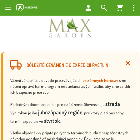
DÔLEŽITÉ OZNÁMENIE O EXPEDÍCII RASTLÍN
Vážení zákazníci, z dôvodu pretrvávajúcich
extrémnych horúčav
sme
nútení upraviť harmonogram odosielania živých rastlín, aby sme zaistili
ich bezpečnú prepravu.
streda
Posledným dňom expedície pre celé územie Slovenska je
.
juhozápadný región
Výnimkou je iba
, pre ktorý platí posledný
štvrtok
termín expedície vo
.
Všetky objednávky prijaté po týchto termínoch budú z bezpečnostných
dôvodov odoslané až nasledujúci pondelok. Ďakujeme za vaše