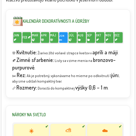
KALENDÁR DEKORATÍVNOSTI A ÚDRŽBY
JAN
MAR
APR
MÁJ
JÚL
AUG
SEP
OKT
NOV
DEC
JÚN
FEB 🍂
🍂
🍃
🌸
🌸
✂️
🍃
🫐
🫐
🍂
🍂
🍂
Kvitnutie:
apríli a máji
🌸
Žiarivo žlté voňavé strapce kvetov v
.
Zimné sfarbenie:
bronzovo-
🍂
Listy sa v zime menia na
purpurové
.
Rez:
jún
✂️
Ak je potrebný, vykonávame ho mierne po odkvitnutí (
),
aby sme udržali kompaktný tvar.
Rozmery:
výšky 0,6 – 1 m
📏
Dorastá do kompaktnej
.
NÁROKY NA SVETLO
✔
✔
✔
☀️
⛅
☁️