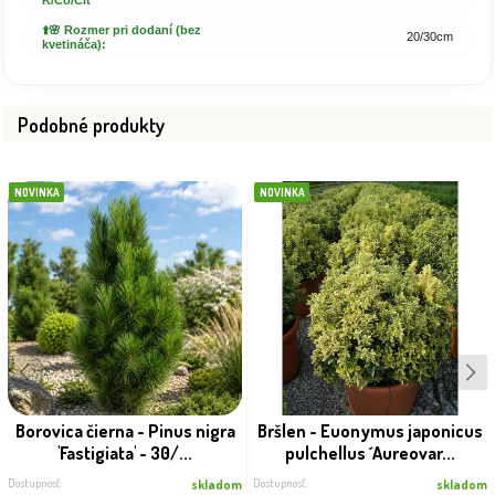
K/Co/Clt
⬆️🌸 Rozmer pri dodaní (bez
20/30cm
kvetináča):
Podobné produkty
NOVINKA
NOVINKA
Borovica čierna - Pinus nigra
Bršlen - Euonymus japonicus
'Fastigiata' - 30/...
pulchellus ´Aureovar...
Dostupnosť:
Dostupnosť:
skladom
skladom