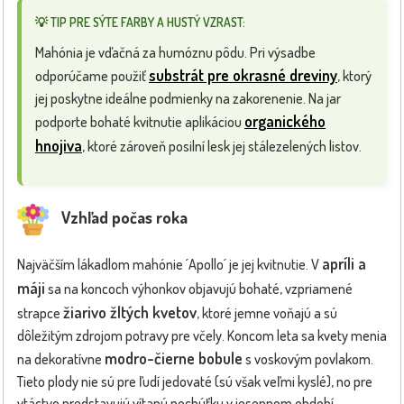
💡 TIP PRE SÝTE FARBY A HUSTÝ VZRAST:
Mahónia je vďačná za humóznu pôdu. Pri výsadbe
substrát pre okrasné dreviny
odporúčame použiť
, ktorý
jej poskytne ideálne podmienky na zakorenenie. Na jar
organického
podporte bohaté kvitnutie aplikáciou
hnojiva
, ktoré zároveň posilní lesk jej stálezelených listov.
Vzhľad počas roka
apríli a
Najväčším lákadlom mahónie ´Apollo´ je jej kvitnutie. V
máji
sa na koncoch výhonkov objavujú bohaté, vzpriamené
žiarivo žltých kvetov
strapce
, ktoré jemne voňajú a sú
dôležitým zdrojom potravy pre včely. Koncom leta sa kvety menia
modro-čierne bobule
na dekoratívne
s voskovým povlakom.
Tieto plody nie sú pre ľudí jedovaté (sú však veľmi kyslé), no pre
vtáctvo predstavujú vítanú pochúťku v jesennom období.