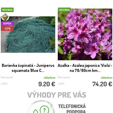
NOVINKA
NOVINKA
BOMBA
-63%
Borievka šupinatá - Juniperus
Azalka - Azalea japonica ´Viola´-
squamata 'Blue C...
na 70/80cm km...
Dostupnosť:
Dostupnosť:
skladom
skladom
9.20 €
74.20 €
s DPH
s DPH