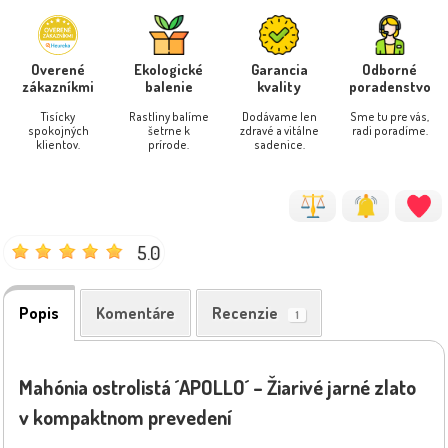
Overené
Ekologické
Garancia
Odborné
zákazníkmi
balenie
kvality
poradenstvo
Tisícky
Rastliny balíme
Dodávame len
Sme tu pre vás,
spokojných
šetrne k
zdravé a vitálne
radi poradíme.
klientov.
prírode.
sadenice.
5.0
Popis
Komentáre
Recenzie
1
Mahónia ostrolistá ´APOLLO´ – Žiarivé jarné zlato
v kompaktnom prevedení