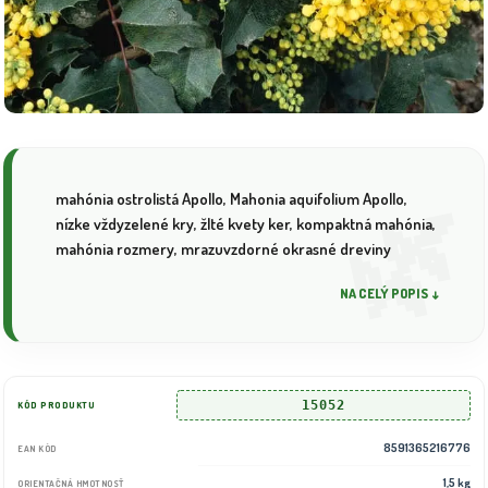
mahónia ostrolistá Apollo, Mahonia aquifolium Apollo,
nízke vždyzelené kry, žlté kvety ker, kompaktná mahónia,
mahónia rozmery, mrazuvzdorné okrasné dreviny
NA CELÝ POPIS ↓
15052
KÓD PRODUKTU
8591365216776
EAN KÓD
1,5 kg
ORIENTAČNÁ HMOTNOSŤ