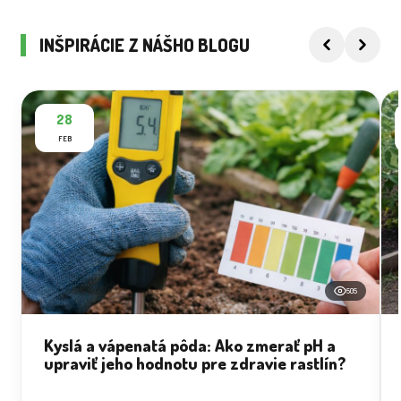
INŠPIRÁCIE Z NÁŠHO BLOGU
28
FEB
505
Kyslá a vápenatá pôda: Ako zmerať pH a
upraviť jeho hodnotu pre zdravie rastlín?