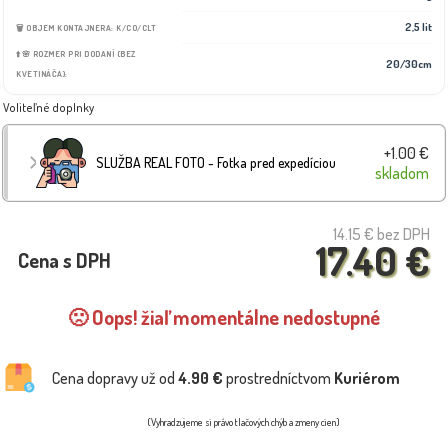
2,5 lit
🗑️ OBJEM KONTAJNERA: K/CO/CLT
⬆️🌸 ROZMER PRI DODANÍ (BEZ
20/30cm
KVETINÁČA):
Voliteľné doplnky
+1.00 €
SLUŽBA REAL FOTO - Fotka pred expedíciou
skladom
14.15 €
bez DPH
17.40 €
Cena s DPH
🙁 Oops! žiaľ momentálne nedostupné
Cena dopravy už od
4.90 €
prostredníctvom
Kuriérom
(Vyhradzujeme si právo tlačových chýb a zmeny cien)