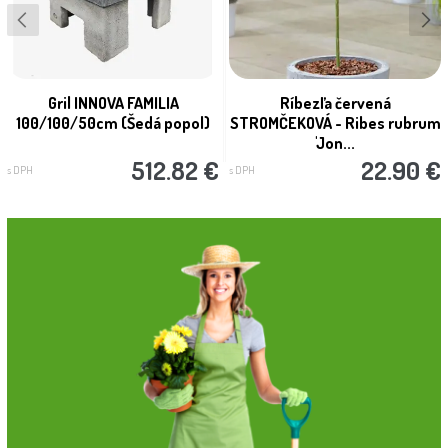
Gril INNOVA FAMILIA
Ríbezľa červená
100/100/50cm (Šedá popol)
STROMČEKOVÁ - Ribes rubrum
'Jon...
512.82 €
22.90 €
s DPH
s DPH