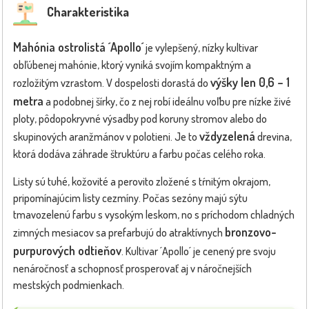
Charakteristika
Mahónia ostrolistá ´Apollo´
je vylepšený, nízky kultivar
obľúbenej mahónie, ktorý vyniká svojím kompaktným a
výšky len 0,6 – 1
rozložitým vzrastom. V dospelosti dorastá do
metra
a podobnej šírky, čo z nej robí ideálnu voľbu pre nízke živé
ploty, pôdopokryvné výsadby pod koruny stromov alebo do
vždyzelená
skupinových aranžmánov v polotieni. Je to
drevina,
ktorá dodáva záhrade štruktúru a farbu počas celého roka.
Listy sú tuhé, kožovité a perovito zložené s tŕnitým okrajom,
pripomínajúcim listy cezmíny. Počas sezóny majú sýtu
tmavozelenú farbu s vysokým leskom, no s príchodom chladných
bronzovo-
zimných mesiacov sa prefarbujú do atraktívnych
purpurových odtieňov
. Kultivar ´Apollo´ je cenený pre svoju
nenáročnosť a schopnosť prosperovať aj v náročnejších
mestských podmienkach.