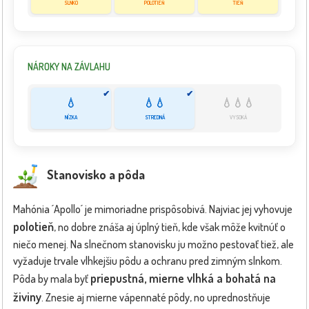
SLNKO
POLOTIEŇ
TIEŇ
NÁROKY NA ZÁVLAHU
✔
✔
💧
💧💧
💧💧💧
NÍZKA
STREDNÁ
VYSOKÁ
Stanovisko a pôda
Mahónia ´Apollo´ je mimoriadne prispôsobivá. Najviac jej vyhovuje
polotieň
, no dobre znáša aj úplný tieň, kde však môže kvitnúť o
niečo menej. Na slnečnom stanovisku ju možno pestovať tiež, ale
vyžaduje trvale vlhkejšiu pôdu a ochranu pred zimným slnkom.
priepustná, mierne vlhká a bohatá na
Pôda by mala byť
živiny
. Znesie aj mierne vápennaté pôdy, no uprednostňuje