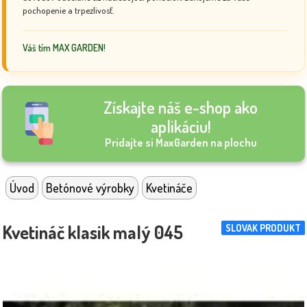
pochopenie a trpezlivosť.
Váš tím MAX GARDEN!
Získajte náš e-shop ako
aplikáciu!
Pridajte si MaxGarden na plochu
Úvod
Betónové výrobky
Kvetináče
Kvetináč klasik malý 045
SLOVAK PRODUKT