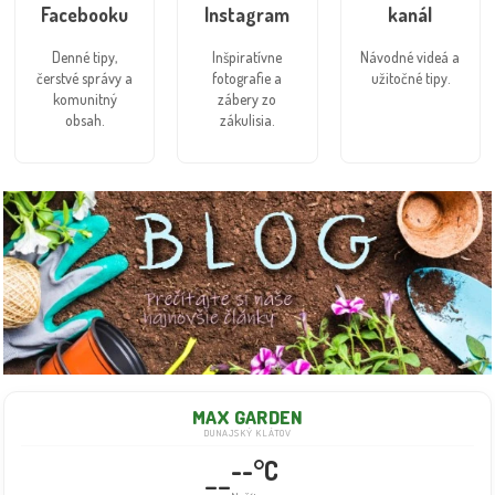
Facebooku
Instagram
kanál
Denné tipy,
Inšpiratívne
Návodné videá a
čerstvé správy a
fotografie a
užitočné tipy.
komunitný
zábery zo
obsah.
zákulisia.
MAX GARDEN
DUNAJSKÝ KLÁTOV
--°C
--