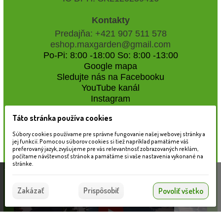
Kontakty
Predajňa: +421 907 511 578
eshop.maxgarden@gmail.com
Po-Pi: 8:00 -18:00 So: 8:00 -13:00
Google mapa
Sledujte nás na Facebooku
YouTube kanál
Instagram
Táto stránka používa cookies
Naše záhradné centrum
Súbory cookies používame pre správne fungovanie našej webovej stránky a
jej funkcií. Pomocou súborov cookies si tiež napríklad pamätáme váš
preferovaný jazyk, zvyšujeme pre vás relevantnosť zobrazovaných reklám,
počítame návštevnosť stránok a pamätáme si vaše nastavenia vykonané na
stránke.
Táto stránka používa súbory cookies, ktoré nám
pomáhajú poskytovať služby. Používaním našich
Súhlasím
Zakázať
Prispôsobiť
Povoliť všetko
služieb vyjadrujete súhlas s používaním súborov
cookies.
Viac informácií nájdete tu.