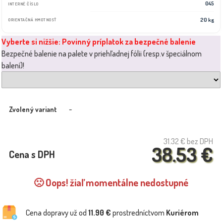
045
INTERNÉ ČÍSLO
20 kg
ORIENTAČNÁ HMOTNOSŤ
Vyberte si nižšie: Povinný príplatok za bezpečné balenie
Bezpečné balenie na palete v priehľadnej fólii (resp.v špeciálnom
balení)!
-
Zvolený variant
31.32 €
bez DPH
38.53 €
Cena s DPH
🙁 Oops! žiaľ momentálne nedostupné
Cena dopravy už od
11.90 €
prostredníctvom
Kuriérom