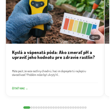
505
Kyslá a vápenatá pôda: Ako zmerať pH a
upraviť jeho hodnotu pre zdravie rastlín?
Máte pocit, že vaše rastliny chradnú, hoci im doprajete tú najlepšiu
starostlivosť? Problém môže byť ukrytý hl...
ČÍTAŤ VIAC →