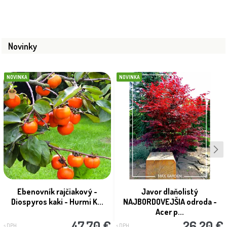
Novinky
NOVINKA
NOVINKA
Ebenovník rajčiakový -
Javor dlaňolistý
Diospyros kaki - Hurmi K...
NAJBORDOVEJŠIA odroda -
Acer p...
47.70 €
26.20 €
s DPH
s DPH