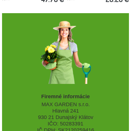
Firemné informácie
MAX GARDEN s.r.o.
Hlavná 241
930 21 Dunajský Klátov
IČO: 50283391
IČ DPH: SK2120259416