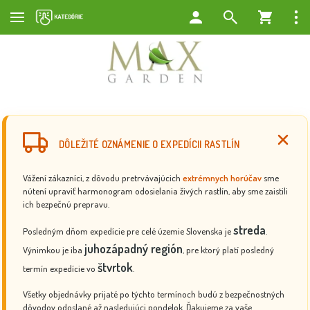
DÔLEŽITÉ OZNÁMENIE O EXPEDÍCII RASTLÍN
Vážení zákazníci, z dôvodu pretrvávajúcich
extrémnych horúčav
sme
nútení upraviť harmonogram odosielania živých rastlín, aby sme zaistili
ich bezpečnú prepravu.
streda
Posledným dňom expedície pre celé územie Slovenska je
.
juhozápadný región
Výnimkou je iba
, pre ktorý platí posledný
štvrtok
termín expedície vo
.
Všetky objednávky prijaté po týchto termínoch budú z bezpečnostných
dôvodov odoslané až nasledujúci pondelok. Ďakujeme za vaše