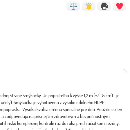
ej strane šmýkačky. Je pripojiteľná k výške 1,2 m (+/- 5 cm) - je
 účely). Šmýkačka je vyhotovená z vysoko odolného HDPE
nepopraská. Vysoká kvalita určená špeciálne pre deti. Použité sú len
nie a zodpovedajú najprísnejším zdravotným a bezpečnostným
 ihrisko komplexnej kontrole raz do roka pred začiatkom sezóny,