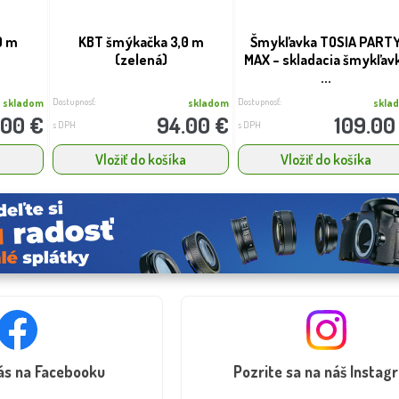
0 m
KBT šmýkačka 3,0 m
Šmykľavka TOSIA PART
(zelená)
MAX – skladacia šmykľav
...
Dostupnosť:
Dostupnosť:
skladom
skladom
skla
.00 €
94.00 €
109.00
s DPH
s DPH
a
Vložiť do košíka
Vložiť do košíka
nás na Facebooku
Pozrite sa na náš Instag