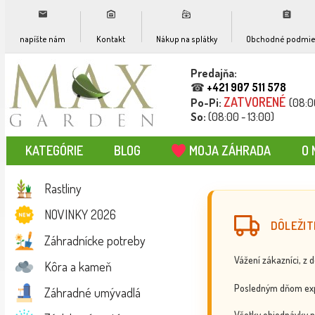
napíšte nám
Kontakt
Nákup na splátky
Obchodné podmie
Predajňa:
☎
+421 907 511 578
ZATVORENÉ
Po-Pi:
(08:0
So:
(08:00 - 13:00)
KATEGÓRIE
BLOG
MOJA ZÁHRADA
O 
Rastliny
NOVINKY 2026
DÔLEŽIT
Záhradnícke potreby
Vážení zákazníci, z 
Kôra a kameň
Posledným dňom exp
Záhradné umývadlá
Všetky objednávky p