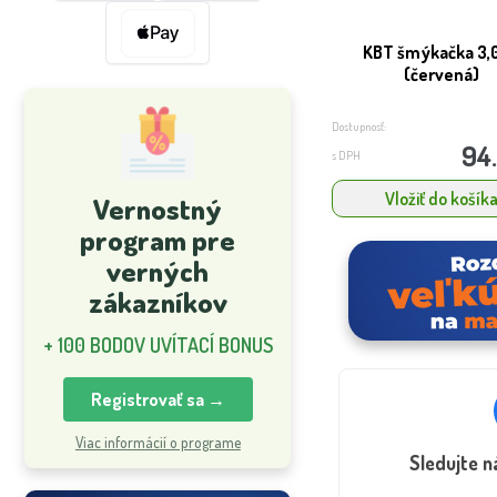
KBT šmýkačka 3,
(červená)
Dostupnosť:
94
s DPH
Vložiť do košík
Vernostný
program pre
verných
zákazníkov
+ 100 BODOV UVÍTACÍ BONUS
Registrovať sa →
Viac informácií o programe
Sledujte 