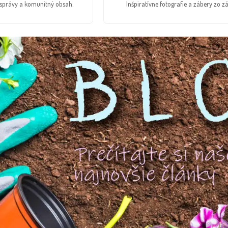
é správy a komunitný obsah.
Inšpiratívne fotografie a zábery zo zá