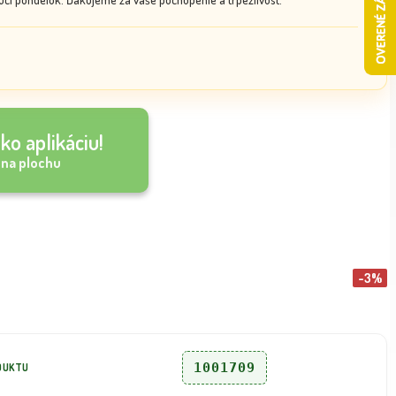
ko aplikáciu!
 na plochu
-3%
1001709
DUKTU