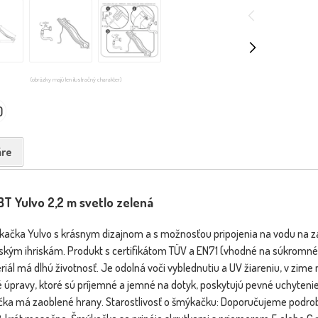
(obrázky majú len ilustračný charakter)
0
re
T Yulvo 2,2 m svetlo zelená
čka Yulvo s krásnym dizajnom a s možnosťou pripojenia na vodu na zadn
kým ihriskám. Produkt s certifikátom TÜV a EN71 (vhodné na súkromné
iál má dlhú životnosť. Je odolná voči vyblednutiu a UV žiareniu, v zime 
é úpravy, ktoré sú príjemné a jemné na dotyk, poskytujú pevné uchyte
a má zaoblené hrany. Starostlivosť o šmýkačku: Doporučujeme podrobiť