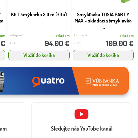
Y
KBT šmýkačka 3,0 m (žltá)
Šmykľavka TOSIA PARTY
ka
MAX – skladacia šmykľavka
...
Dostupnosť:
Dostupnosť:
dom
skladom
skladom
 €
94.00 €
109.00 €
s DPH
s DPH
Vložiť do košíka
Vložiť do košíka
ram
Sledujte náš YouTube kanál