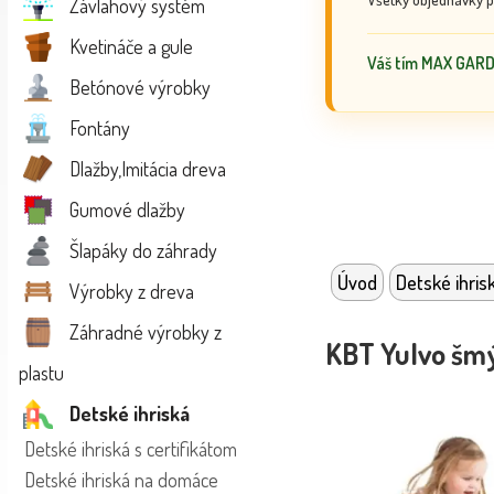
Závlahový systém
Kvetináče a gule
Váš tím MAX GAR
Betónové výrobky
Fontány
Dlažby,Imitácia dreva
Gumové dlažby
Šlapáky do záhrady
Úvod
Detské ihris
Výrobky z dreva
Záhradné výrobky z
KBT Yulvo šmý
plastu
Detské ihriská
Detské ihriská s certifikátom
Detské ihriská na domáce