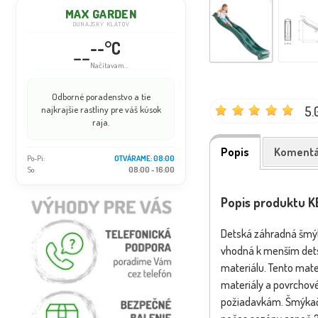
MAX GARDEN
DUNAJSKÝ KLÁTOV
--°C
--
Načítavam...
Odborné poradenstvo a tie
5.
najkrajšie rastliny pre váš kúsok
raja.
Popis
Komentá
Po-Pi:
OTVÁRAME: 08:00
So:
08:00 - 16:00
Popis produktu KB
Detská záhradná šmýka
vhodná k menším dets
materiálu. Tento mater
materiály a povrchov
požiadavkám. Šmýkačk