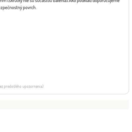
mm (skrutky nie sú súčasťou balenia).Ako podklad doporučujeme
bezpečnostný povrch.
 bez predošlého upozornenia)