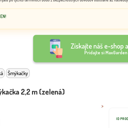
DEN!
Získajte náš e-shop a
Pridajte si MaxGarden
ká
Šmýkačky
kačka 2,2 m (zelená)
ID PRO