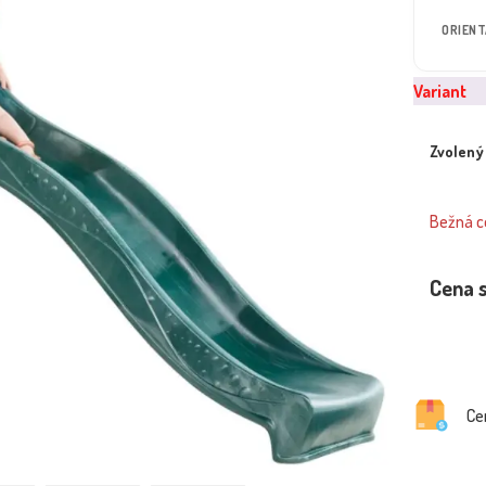
ORIEN
Variant
Zvolený
Bežná ce
Cena 
Ce