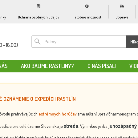
nky
Ochrana osobných údajov
Platobné možnosti
Doprava
Hľa
0 - 18:00)
NÁS
AKO BALÍME RASTLINY?
O NÁS PÍSALI
VID
É OZNÁMENIE O EXPEDÍCII RASTLÍN
dôvodu pretrvávajúcich
extrémnych horúčav
sme nútení upraviť harmonogram odos
streda
juhozápadný 
edície pre celé územie Slovenska je
. Výnimkou je iba
rijaté po týchto termínoch budú z bezpečnostných dôvodov odoslané až nasledujú