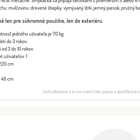
-krát mesačne. Šmýkačka sa pripája skrutkami s priemerom 5 alebo 6 
chu: mulčovinu, drevené štiepky, vymývaný štrk, jemný piesok, pružný 
é len pre súkromné použitie, len do exteriéru.
nosť jedného užívateľa je 70 kg.
ti do 3 rokov.
 od 3 do 10 rokov.
 užívateľov: 1
 220 cm
: 48 cm
(vyhradzujeme si právo meniť tieto popisy a špecifikácie