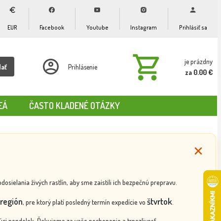
EUR
Facebook
Youtube
Instagram
Prihlásiť sa
je prázdny
dať
Prihlásenie
za 0.00 €
EÁ
ČASTO KLADENÉ OTÁZKY
ielania živých rastlín, aby sme zaistili ich bezpečnú prepravu.
región
štvrtok
, pre ktorý platí posledný termín expedície vo
.
ci pondelok. Ďakujeme za vaše pochopenie a trpezlivosť.