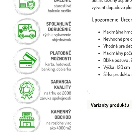
počas sezóny aspoň 2
vytvoriť dopadovú plo
Upozornenie: Určen
Maximálna hmot
Nevhodné pre de
Vhodné pre deti
Maximálny počet
Dĺžka posuvu :
Výška : 120 cm
Šírka produktu 
Varianty produktu