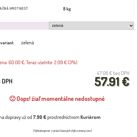
8 kg
TAČNÁ HMOTNOSŤ
zelená
 variant
na: 60.00 €, Teraz ušetríte: 2.09 € (3%)
47.08 €
bez DPH
57.91 €
s DPH
🙁 Oops! žiaľ momentálne nedostupné
na dopravy už od
7.90 €
prostredníctvom
Kuriérom
(Vyhradzujeme si právo tlačových chýb a zmeny cien)