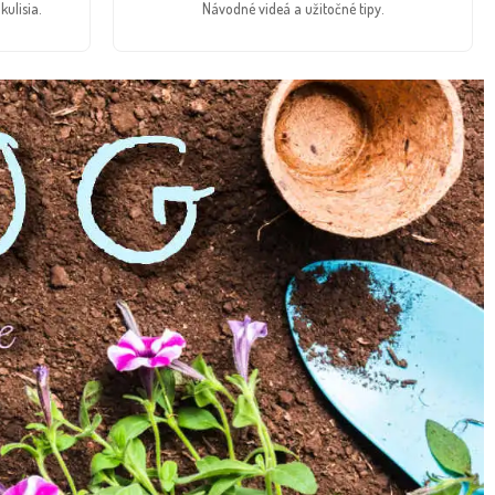
kulisia.
Návodné videá a užitočné tipy.