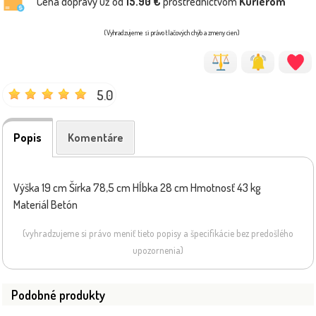
Cena dopravy už od
15.90 €
prostredníctvom
Kuriérom
(Vyhradzujeme si právo tlačových chýb a zmeny cien)
5.0
Popis
Komentáre
Výška 19 cm Šírka 78,5 cm Hĺbka 28 cm Hmotnosť 43 kg
Materiál Betón
(vyhradzujeme si právo meniť tieto popisy a špecifikácie bez predošlého
upozornenia)
Podobné produkty