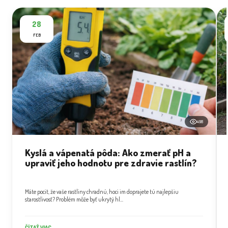
28
FEB
498
Kyslá a vápenatá pôda: Ako zmerať pH a
upraviť jeho hodnotu pre zdravie rastlín?
Máte pocit, že vaše rastliny chradnú, hoci im doprajete tú najlepšiu
starostlivosť? Problém môže byť ukrytý hl...
ČÍTAŤ VIAC →