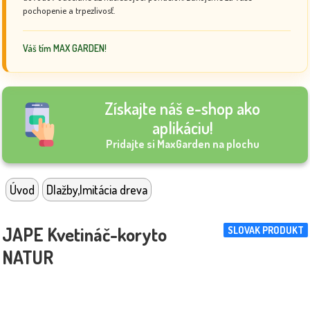
pochopenie a trpezlivosť.
Váš tím MAX GARDEN!
Získajte náš e-shop ako
aplikáciu!
Pridajte si MaxGarden na plochu
Úvod
Dlažby,Imitácia dreva
JAPE Kvetináč-koryto
SLOVAK PRODUKT
NATUR