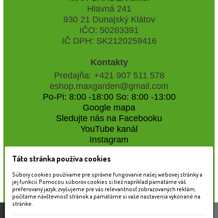
Hlavná 241
930 21 Dunajský Klátov
IČO: 50283391
IČ DPH: SK2120259416
Kontakty
Predajňa: +421 907 511 578
eshop.maxgarden@gmail.com
Po-Pi: 8:00 -18:00 So: 8:00 -13:00
Google mapa
Sledujte nás na Facebooku
YouTube kanál
Instagram
Táto stránka používa cookies
Naše záhradné centrum
Súbory cookies používame pre správne fungovanie našej webovej stránky a
jej funkcií. Pomocou súborov cookies si tiež napríklad pamätáme váš
preferovaný jazyk, zvyšujeme pre vás relevantnosť zobrazovaných reklám,
počítame návštevnosť stránok a pamätáme si vaše nastavenia vykonané na
stránke.
Táto stránka používa súbory cookies, ktoré nám