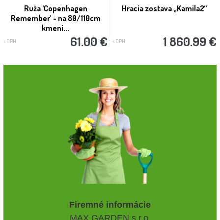
Ruža ‘Copenhagen
Hracia zostava „Kamila2“
Remember’ - na 80/110cm
kmeni...
61.00 €
1 860.99 €
s DPH
s DPH
Firemné informácie
MAX GARDEN s.r.o.