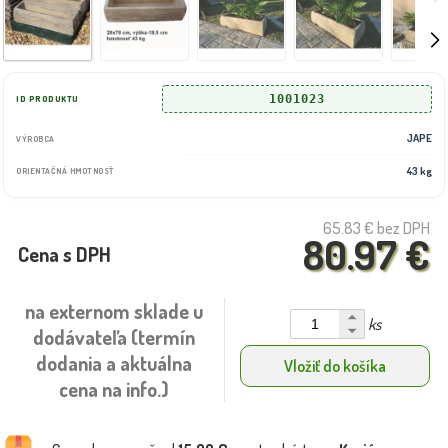
1001023
ID PRODUKTU
JAPE
VÝROBCA
43 kg
ORIENTAČNÁ HMOTNOSŤ
65.83 €
bez DPH
80.97 €
Cena s DPH
na externom sklade u
ks
dodávateľa (termín
dodania a aktuálna
Vložiť do košíka
cena na info.)