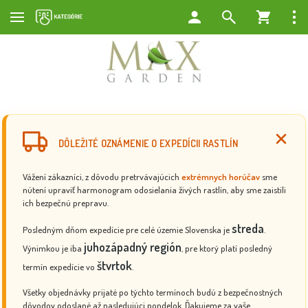
DÔLEŽITÉ OZNÁMENIE O EXPEDÍCII RASTLÍN
Vážení zákazníci, z dôvodu pretrvávajúcich
extrémnych horúčav
sme
nútení upraviť harmonogram odosielania živých rastlín, aby sme zaistili
ich bezpečnú prepravu.
streda
Posledným dňom expedície pre celé územie Slovenska je
.
juhozápadný región
Výnimkou je iba
, pre ktorý platí posledný
štvrtok
termín expedície vo
.
Všetky objednávky prijaté po týchto termínoch budú z bezpečnostných
dôvodov odoslané až nasledujúci pondelok. Ďakujeme za vaše