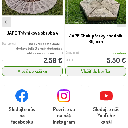
JAPE Trávnikova obruba 4
JAPE Chalupársky chodník
38,5cm
Dostupnosť:
na externom sklade u
dodávateľa (termín dodania a
Dostupnosť:
aktuálna cena na info.)
skladom
2.50 €
5.50 €
s DPH
s DPH
Vložiť do košíka
Vložiť do košíka
Sledujte nás
Pozrite sa
Sledujte náš
na
na náš
YouTube
Facebooku
Instagram
kanál