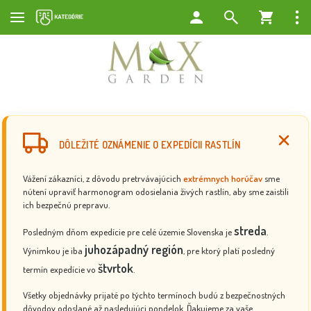
DÔLEŽITÉ OZNÁMENIE O EXPEDÍCII RASTLÍN
Vážení zákazníci, z dôvodu pretrvávajúcich
extrémnych horúčav
sme
nútení upraviť harmonogram odosielania živých rastlín, aby sme zaistili
ich bezpečnú prepravu.
streda
Posledným dňom expedície pre celé územie Slovenska je
.
juhozápadný región
Výnimkou je iba
, pre ktorý platí posledný
štvrtok
termín expedície vo
.
Všetky objednávky prijaté po týchto termínoch budú z bezpečnostných
dôvodov odoslané až nasledujúci pondelok. Ďakujeme za vaše