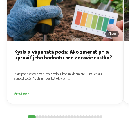
490
Kyslá a vápenatá pôda: Ako zmerať pH a
upraviť jeho hodnotu pre zdravie rastlín?
Máte pocit, že vaše rastliny chradnú, hoci im doprajete tú najlepšiu
starostlivosť? Problém môže byť ukrytý hl...
ČÍTAŤ VIAC →