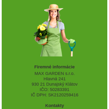
Firemné informácie
MAX GARDEN s.r.o.
Hlavná 241
930 21 Dunajský Klátov
IČO: 50283391
IČ DPH: SK2120259416
Kontakty