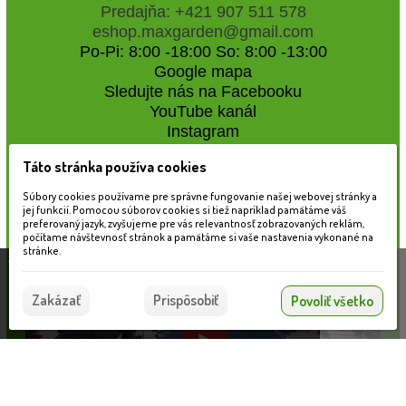
Predajňa: +421 907 511 578
eshop.maxgarden@gmail.com
Po-Pi: 8:00 -18:00 So: 8:00 -13:00
Google mapa
Sledujte nás na Facebooku
YouTube kanál
Instagram
Táto stránka používa cookies
Naše záhradné centrum
Súbory cookies používame pre správne fungovanie našej webovej stránky a
jej funkcií. Pomocou súborov cookies si tiež napríklad pamätáme váš
preferovaný jazyk, zvyšujeme pre vás relevantnosť zobrazovaných reklám,
počítame návštevnosť stránok a pamätáme si vaše nastavenia vykonané na
stránke.
Táto stránka používa súbory cookies, ktoré nám
pomáhajú poskytovať služby. Používaním našich
Súhlasím
Zakázať
Prispôsobiť
Povoliť všetko
služieb vyjadrujete súhlas s používaním súborov
cookies.
Viac informácií nájdete tu.