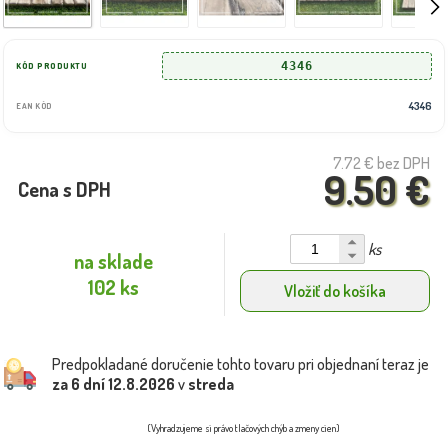
4346
KÓD PRODUKTU
4346
EAN KÓD
7.72 €
bez DPH
9.50 €
Cena s DPH
ks
na sklade
102 ks
Vložiť do košíka
Predpokladané doručenie tohto tovaru pri objednaní teraz je
za 6 dní
12.8.2026
v
streda
(Vyhradzujeme si právo tlačových chýb a zmeny cien)