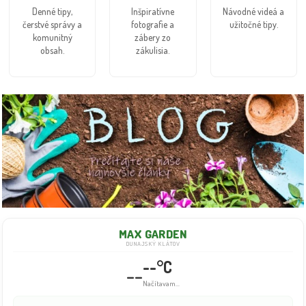
Denné tipy,
Inšpiratívne
Návodné videá a
čerstvé správy a
fotografie a
užitočné tipy.
komunitný
zábery zo
obsah.
zákulisia.
MAX GARDEN
DUNAJSKÝ KLÁTOV
--°C
--
Načítavam...