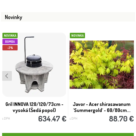
Novinky
NOVINKA
NOVINKA
BOMBA
-2%
Gril INNOVA 120/120/73cm -
Javor - Acer shirasawanum
vysoká (Šedá popol)
´Summergold´ - 60/80cm...
634.47 €
88.70 €
s DPH
s DPH